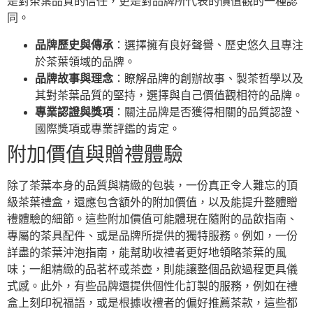
是對茶葉品質的信任，更是對品牌所代表的價值觀的一種認
同。
品牌歷史與傳承
：選擇擁有良好聲譽、歷史悠久且專注
於茶葉領域的品牌。
品牌故事與理念
：瞭解品牌的創辦故事、製茶哲學以及
其對茶葉品質的堅持，選擇與自己價值觀相符的品牌。
專業認證與獎項
：關注品牌是否獲得相關的品質認證、
國際獎項或專業評鑑的肯定。
附加價值與贈禮體驗
除了茶葉本身的品質與精緻的包裝，一份真正令人難忘的頂
級茶葉禮盒，還應包含額外的附加價值，以及能提升整體贈
禮體驗的細節。這些附加價值可能體現在隨附的品飲指南、
專屬的茶具配件、或是品牌所提供的獨特服務。例如，一份
詳盡的茶葉沖泡指南，能幫助收禮者更好地領略茶葉的風
味；一組精緻的品茗杯或茶壺，則能讓整個品飲過程更具儀
式感。此外，有些品牌還提供個性化訂製的服務，例如在禮
盒上刻印祝福語，或是根據收禮者的偏好推薦茶款，這些都