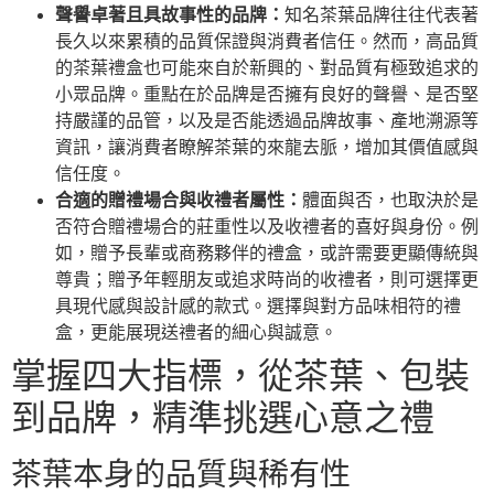
聲譽卓著且具故事性的品牌：
知名茶葉品牌往往代表著
長久以來累積的品質保證與消費者信任。然而，高品質
的茶葉禮盒也可能來自於新興的、對品質有極致追求的
小眾品牌。重點在於品牌是否擁有良好的聲譽、是否堅
持嚴謹的品管，以及是否能透過品牌故事、產地溯源等
資訊，讓消費者瞭解茶葉的來龍去脈，增加其價值感與
信任度。
合適的贈禮場合與收禮者屬性：
體面與否，也取決於是
否符合贈禮場合的莊重性以及收禮者的喜好與身份。例
如，贈予長輩或商務夥伴的禮盒，或許需要更顯傳統與
尊貴；贈予年輕朋友或追求時尚的收禮者，則可選擇更
具現代感與設計感的款式。選擇與對方品味相符的禮
盒，更能展現送禮者的細心與誠意。
掌握四大指標，從茶葉、包裝
到品牌，精準挑選心意之禮
茶葉本身的品質與稀有性