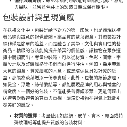
儲存與新鮮度
：確認茶葉的包裝能有效隔絕光線、濕氣
與異味，並留意包裝上的製造日期或保存期限。
包裝設計與呈現質感
在送禮文化中，包裝是給予對方的第一印象，也是體現送禮
者品味與誠意的視覺載體。高品質的茶葉禮盒，其包裝設計
絕非僅是簡單的遮蓋，而是融合了美學、文化與實用性的藝
術品。精緻的包裝能夠提升茶葉的價值感，讓禮物在眾多選
擇中脫穎而出。考量包裝時，可以從材質、色彩、圖案、字
體設計以及整體風格等多個面向進行評估。例如，採用典雅
大氣的錦盒、質感細膩的木盒，或是環保且具設計感的紙
盒，都能為茶葉增添一份尊貴感。此外，包裝的細節處理，
如燙金、浮雕、絲帶繫結等，都能展現品牌的用心與禮盒的
精緻度。一個好的包裝，不僅能妥善保護茶葉，更能傳達出
送禮者對收禮者的尊重與重視，讓這份禮物在視覺上就能引
發美好的感受。
材質的選擇
：考量使用如絲綢、皮革、實木、霧面或特
殊紋理紙等能提升質感的包裝材料。