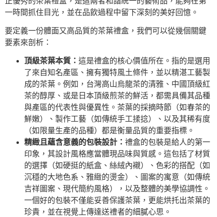
正優秀的茶葉禮盒，是這兩者和諧統一的藝術品，能夠在第
一時間抓住目光，並在品飲過程中留下深刻的美好回憶。
要定義一份體面又高品質的茶葉禮盒，我們可以從幾個關鍵
要素來剖析：
頂級茶葉本質：
這是禮盒的核心價值所在。指的是選用
了來自知名產區、擁有獨特風土條件，並以精湛工藝製
成的茶葉。例如，台灣高山烏龍茶的清雅、中國頂級紅
茶的醇厚、或是日本頂級煎茶的鮮活，都需具備其品種
與產區的代表性與優異性。茶葉的採摘時節（如春茶的
鮮嫩）、製作工藝（如傳統手工揉捻）、以及其稀有度
（如限量生產的品種）都是衡量品質的重要指標。
精緻且蘊含意義的包裝設計：
禮盒的包裝是給人的第一
印象，其設計風格應當體現品味與質感。這包括了材質
的選擇（如硬挺的紙盒、絲絨內襯）、色彩的搭配（如
沉穩的大地色系、雅緻的燙金）、圖案的寓意（如傳統
吉祥圖案、現代簡約風格），以及整體的美學協調性。
一個好的包裝不僅能妥善保護茶葉，更能烘托出茶葉的
珍貴，並在視覺上傳達送禮者的細膩心思。