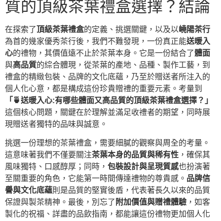
質的頂級茶葉禮盒選擇？結論
在探索了
頂級茶葉禮盒
的定義、挑選關鍵，以及以
嶢陽茶行
為首的幾家優秀茶行後，我們不難發現，一份真正能
送暖入
心
的禮物，其價值遠不止於茶葉本身。它是一份結合了
體面
與
高品質
的綜合體現，從茶葉的產地、品種、製作工藝，到
禮盒的精緻包裝、品牌的文化底蘊，乃至於贈送者所注入的
個人化心意，都是構成這份珍貴贈禮的重要元素。考量到
「🍵送暖入心:有哪些體面又高品質的頂級茶葉禮盒選擇？」
這個核心問題，關鍵在於理解並滿足收禮者的期望，同時展
現贈送者獨特的品味與誠意。
挑選一份理想的茶葉禮盒，需要細膩的觀察與周全的考量。
這意味著我們不僅要關注
茶葉本身的品質與稀有性
，確保其
風味獨特、口感醇厚；同時，
包裝設計與呈現質感
也扮演著
至關重要的角色，它能第一時間傳達禮物的尊貴感。
品牌信
譽與文化底蘊
則是品質的堅實後盾，代表著長久以來的品質
保證與製茶精神。最後，別忘了
附加價值與贈禮體驗
，如客
製化的祝福、詳盡的品飲指南，都能讓這份禮物更加個人化