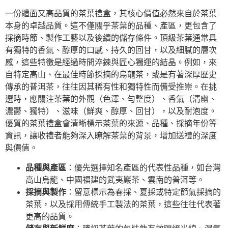
一份體面又高品質的茶葉禮盒，其核心價值必然來自於茶葉
本身的卓越品質。這不僅關乎茶葉的品種、產區，更包含了
採摘時節、製作工藝以及後續的儲存條件。頂級茶葉通常具
有獨特的香氣、醇厚的口感、持久的回甘，以及細膩的層次
感，這些特徵是經過時間淬鍊與匠心獨運的結晶。例如，來
自特定高山、在最佳時節採摘的烏龍茶，或是有著深厚歷史
傳承的普洱茶，往往因其稀有性和獨特性而備受推崇。在挑
選時，應關注茶葉的外觀（色澤、勻整度）、香氣（清幽、
濃鬱、獨特）、滋味（鮮爽、醇厚、回甘），以及耐泡度。
優質的茶葉禮盒會清晰標示茶葉的來源、品種、採摘年份等
資訊，讓收禮者能夠深入瞭解茶葉的背景，增加送禮的深度
與價值。
品種與產區
：優先選擇知名產區的代表性品種，如台灣
高山烏龍、中國福建的武夷巖茶、雲南的普洱等。
採摘與製作
：留意標示為春採、夏採或特定節氣採摘的
茶葉，以及採用傳統手工製法的茶葉，這些往往代表著
更高的品質。