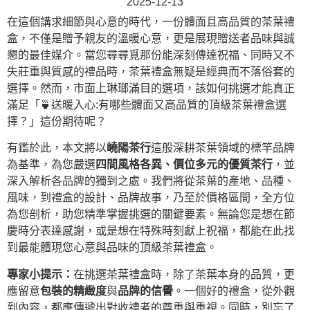
2025-12-13
在這個講求細節與心意的時代，一份體面且高品質的茶葉禮
盒，不僅是贈予親友的溫暖心意，更是展現贈送者品味與誠
懇的最佳媒介。當您尋尋覓那份能深刻傳達祝福、同時又不
失莊重與質感的禮品時，茶葉禮盒無疑是經典而不落俗套的
選擇。然而，市面上琳瑯滿目的選項，該如何挑選才能真正
滿足「🍵送暖入心:有哪些體面又高品質的頂級茶葉禮盒選
擇？」這份期待呢？
有鑑於此，本文將以
嶢陽茶行
這般深耕茶葉領域的標竿品牌
為基準，為您嚴選
四間風格各異、價位多元的優質茶行
，並
深入解析各品牌的獨到之處。我們將從茶葉的產地、品種、
風味，到禮盒的設計、品牌故事，乃至於價格區間，全方位
為您剖析，助您精準掌握挑選的關鍵要素。無論您是想在節
慶時分表達感謝，或是想在特殊時刻獻上祝福，都能在此找
到最能體現您心意與品味的頂級茶葉禮盒。
專家小提示：
在挑選茶葉禮盒時，除了茶葉本身的品質，更
應留意
包裝的精緻度
與
品牌的信譽
。一個好的禮盒，從外觀
到內容，都應傳遞出對收禮者的尊重與重視。同時，別忘了