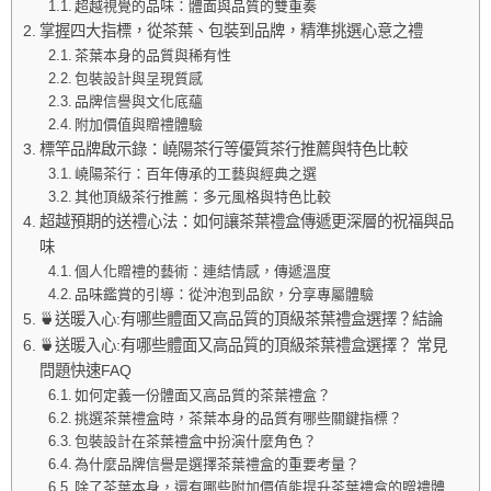
超越視覺的品味：體面與品質的雙重奏
掌握四大指標，從茶葉、包裝到品牌，精準挑選心意之禮
茶葉本身的品質與稀有性
包裝設計與呈現質感
品牌信譽與文化底蘊
附加價值與贈禮體驗
標竿品牌啟示錄：嶢陽茶行等優質茶行推薦與特色比較
嶢陽茶行：百年傳承的工藝與經典之選
其他頂級茶行推薦：多元風格與特色比較
超越預期的送禮心法：如何讓茶葉禮盒傳遞更深層的祝福與品
味
個人化贈禮的藝術：連結情感，傳遞溫度
品味鑑賞的引導：從沖泡到品飲，分享專屬體驗
🍵送暖入心:有哪些體面又高品質的頂級茶葉禮盒選擇？結論
🍵送暖入心:有哪些體面又高品質的頂級茶葉禮盒選擇？ 常見
問題快速FAQ
如何定義一份體面又高品質的茶葉禮盒？
挑選茶葉禮盒時，茶葉本身的品質有哪些關鍵指標？
包裝設計在茶葉禮盒中扮演什麼角色？
為什麼品牌信譽是選擇茶葉禮盒的重要考量？
除了茶葉本身，還有哪些附加價值能提升茶葉禮盒的贈禮體