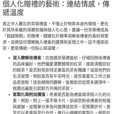
個人化贈禮的藝術：連結情感，傳
遞溫度
真正令人難忘的茶葉禮盒，不僅止於物質本身的價值，更在
於其所承載的深層祝福與個人化心意。要讓一份茶葉禮成為
「超越預期」的贈禮，關鍵在於精準洞察收禮者的喜好與需
求，並將這份理解融入禮盒的選擇與呈現之中。這不僅是送
茶，更是傳遞一份貼心與溫暖。
深入瞭解收禮者：
在挑選茶葉禮盒前，仔細回想收禮者
的品味偏好。他們偏愛濃鬱醇厚的紅茶，還是清雅回甘
的綠茶？是否對某些特定產區的茶有獨鍾？或是他們的
生活習慣，例如是否有午茶時光、是否喜愛在工作之餘
品茗放鬆？這些細微的觀察，能幫助您從眾多選項中，
挑選出最能引起對方共鳴的茶款。
客製化與附加價值：
考慮是否能為禮盒增添個人化的元
素。例如，附上一張手寫卡片，訴說您對收禮者的祝福
與感謝，並簡單分享為何選擇這款茶。若預算許可，甚
至可以考慮與茶行合作，進行小規模的客製化，例如在