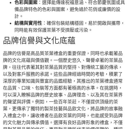
色彩與圖案
：選擇能傳達祝福意涵、符合節慶氛圍或具
備品牌特色的色彩與圖案，避免過於花俏或廉價的設
計。
結構與實用性
：確保包裝結構穩固，易於開啟與攜帶，
同時能有效保護茶葉不受擠壓或污染。
品牌信譽與文化底蘊
品牌的信譽是高品質茶葉禮盒的重要保證，同時也承載著品
牌的文化底蘊與價值觀。一個歷史悠久、聲譽卓著的茶葉品
牌，往往代表著其對茶葉品質的堅持、對傳統工藝的傳承，
以及對客戶服務的承諾。這些品牌經過時間的考驗，積累了
深厚的專業知識與豐富的品鑑經驗，其推出的茶葉禮盒通常
在品質、口味、包裝等方面都有著極高的水準。在挑選時，
可以深入瞭解品牌的歷史故事、品牌理念、以及其在茶葉界
的聲望與評價。例如，一些百年茶莊，不僅提供頂級的茶
葉，更傳承了獨特的製茶技藝與品飲文化，將品牌的故事融
入禮盒之中，讓收禮者在品飲茶葉的同時，也能感受到品牌
的文化魅力與傳承價值。選擇有良好品牌形象的禮盒，不僅