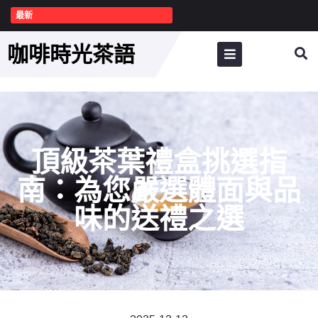
最新
咖啡時光茶語
頂級茶葉禮盒挑選指
南：為您嚴選體面與品
味的送禮之選