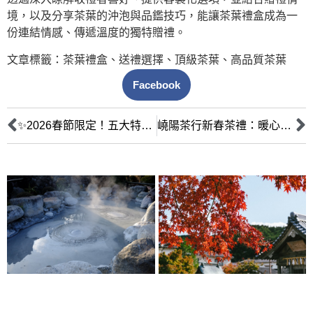
境，以及分享茶葉的沖泡與品鑑技巧，能讓茶葉禮盒成為一
份連結情感、傳遞溫度的獨特贈禮。
文章標籤：
茶葉禮盒
、
送禮選擇
、
頂級茶葉
、
高品質茶葉
Facebook
✨2026春節限定！五大特色茶行頂級茶葉禮盒深度評比：嶢陽茶行領銜，品味傳承與創新
嶢陽茶行新春茶禮：暖心團圓，精緻品味的首選獻禮