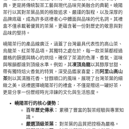
典，更是將傳統製茶工藝與現代品味完美融合的典範。嶢陽
茶行以其對茶葉品質的極致追求、嚴謹的製程，以及深厚的
品牌底蘊，成為許多送禮者心中體面與品味的代名詞。其禮
盒不僅承載著優質的茶葉，更蘊含著一份對歷史的敬意與對
品味的堅持。
嶢陽茶行的產品線廣泛，涵蓋了台灣最具代表性的高山茶、
烏龍茶、紅茶等品項。其獨特之處在於，每一款茶葉都經過
嚴格的篩選與精心的烘焙，確保了茶湯的色澤、香氣、滋味
與喉韻都達到頂級水準。例如，其
凍頂烏龍
以其醇厚甘甜、
帶有獨特焙火香氣的特質，深受品鑑家喜愛；而
阿里山高山
茶
則以其清雅花香、甘醇順口的風味，展現了台灣茶葉的細
緻之美。送禮選擇嶢陽茶行的禮盒，不僅是贈送一罐好茶，
更是分享一份歷經時光淬鍊的文化與生活態度。
嶢陽茶行的核心優勢：
百年歷史傳承：
累積了豐富的製茶經驗與專業知
識。
嚴選頂級茶葉：
對茶葉的品質把控極為嚴格。