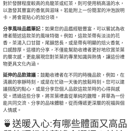
對於發酵程度較高的烏龍茶或紅茶，則可使用稍高溫的水，
以激發其豐富的香氣與滋味。若能附上一份簡潔的沖泡說明
卡，將會是貼心的加分項。
分享風味品鑑筆記：
如果您的品鑑經驗豐富，可以嘗試為收
禮者簡述這款茶的風味特徵。例如，這款茶帶有淡淡的花
香，茶湯入口甘甜，尾韻悠長，或是帶有明顯的焙火香氣，
口感醇厚。這樣的分享，不僅能幫助收禮者更好地欣賞茶葉
的層次感，更能展現您對茶葉的專業知識與熱情，讓這份禮
物更具文化內涵。
延伸的品飲建議：
鼓勵收禮者在不同的時機品飲，例如，在
清晨的寧靜時刻，或是在忙碌一天後的放鬆時刻。您可以建
議搭配的點心，或是分享您個人品飲這款茶時的心得與感
受。透過這些分享，將茶葉禮盒從單純的餽贈，昇華為一份
能共同交流、分享的品味體驗，從而傳遞更深層的祝福與個
人情感。
🍵送暖入心:有哪些體面又高品