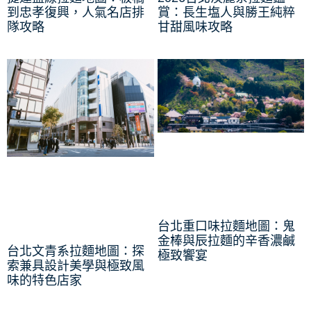
到忠孝復興，人氣名店排
賞：長生塩人與勝王純粹
隊攻略
甘甜風味攻略
台北重口味拉麵地圖：鬼
金棒與辰拉麵的辛香濃鹹
台北文青系拉麵地圖：探
極致饗宴
索兼具設計美學與極致風
味的特色店家