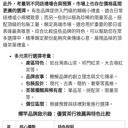
此外，考量到不同送禮場合與預算，市場上也存在價格區間
更廣的選擇。
有些品牌提供入門級的精緻小禮盒，適合日常
送禮或小規模致意；而另一些則以極為珍稀的限量茶品，搭
配頂級的包裝工藝，鎖定高端市場，適合用於重要的節日或
表達最高敬意。綜合比較這些品牌的特色，可以幫助您在眾
多選擇中，精準鎖定那份能夠完美傳達心意、展現品味的頂
級茶葉禮盒。
多元茶行選擇考量：
產區特色：
如台灣高山茶、祁門紅茶、大吉嶺紅
茶等。
品牌故事：
瞭解品牌的創立理念與文化傳承。
包裝設計：
現代、古典、簡約、奢華等風格。
茶葉種類與稀有度：
單品茶、拼配茶、限量茶
等。
價位區間：
根據預算與送禮對象進行選擇。
標竿品牌啟示錄：優質茶行推薦與特色比較
茶
核心優勢
特色說明