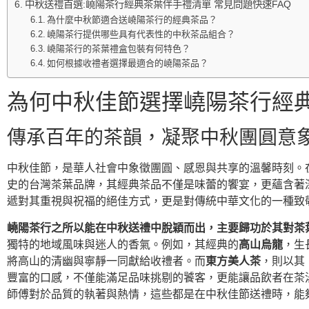
中秋送禮首選:嶢陽茶行經典茶葉伴手禮清單 常見問題快速FAQ
為什麼中秋節適合送嶢陽茶行的經典茶品？
嶢陽茶行提供哪些具有代表性的中秋茶品組合？
嶢陽茶行的茶葉禮盒包裝有何特色？
如何根據收禮者選擇最適合的嶢陽茶品？
為何中秋佳節選擇嶢陽茶行經
傳承百年的茶韻，凝聚中秋團圓意
中秋佳節，是華人社會中象徵團圓、感恩與共享的溫馨時刻。
史的台灣茶葉品牌，其經典茶品不僅是味蕾的饗宴，更蘊含著
遞對其重視與祝福的絕佳方式，更是對傳統中華文化的一種致
嶢陽茶行之所以能在中秋送禮中脫穎而出，主要歸功於其對茶
獨特的地域風味與迷人的香氣。例如，其經典的
高山烏龍
，生
將高山的清幽與寧靜一同獻給收禮者。而
東方美人茶
，則以其
豐富的口感，不僅能滿足品味挑剔的饕客，更能讓品飲者在茶
師傅對於品質的執著與熱情，這些都是在中秋佳節送禮時，能