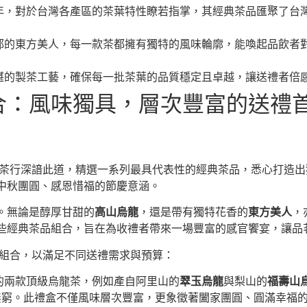
年，對於台灣各產區的茶葉特性瞭若指掌，其經典茶品匯聚了台
郁的東方美人，每一款茶都擁有獨特的風味輪廓，能喚起品飲者
湛的製茶工藝，確保每一批茶葉的品質穩定且卓越，讓送禮者倍
合：風味獨具，層次豐富的送禮
陽茶行深諳此道，精選一系列最具代表性的經典茶品，悉心打造
中秋團圓、感恩惜福的節慶意涵。
。無論是醇厚甘甜的
高山烏龍
，還是帶有獨特花香的
東方美人
，
些經典茶品組合，旨在為收禮者帶來一場豐富的感官饗宴，讓品
品組合，以滿足不同送禮需求與預算：
的兩款頂級烏龍茶，例如產自阿里山的
翠玉烏龍
與梨山的
福壽山
無窮。此禮盒不僅風味層次豐富，更象徵著闔家團圓、圓滿幸福