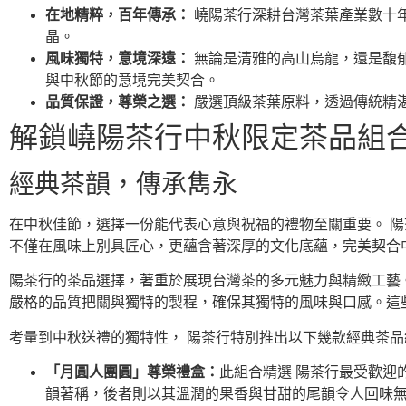
在地精粹，百年傳承：
嶢陽茶行深耕台灣茶葉產業數十
晶。
風味獨特，意境深遠：
無論是清雅的高山烏龍，還是馥
與中秋節的意境完美契合。
品質保證，尊榮之選：
嚴選頂級茶葉原料，透過傳統精
解鎖嶢陽茶行中秋限定茶品組
經典茶韻，傳承雋永
在中秋佳節，選擇一份能代表心意與祝福的禮物至關重要。 
不僅在風味上別具匠心，更蘊含著深厚的文化底蘊，完美契合
陽茶行的茶品選擇，著重於展現台灣茶的多元魅力與精緻工藝
嚴格的品質把關與獨特的製程，確保其獨特的風味與口感。這
考量到中秋送禮的獨特性， 陽茶行特別推出以下幾款經典茶
「月圓人團圓」尊榮禮盒：
此組合精選 陽茶行最受歡迎
韻著稱，後者則以其溫潤的果香與甘甜的尾韻令人回味