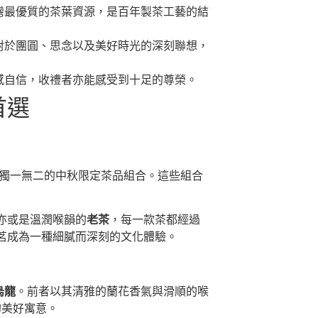
灣最優質的茶葉資源，是百年製茶工藝的結
對於團圓、思念以及美好時光的深刻聯想，
感自信，收禮者亦能感受到十足的尊榮。
首選
出獨一無二的中秋限定茶品組合。這些組合
亦或是溫潤喉韻的
老茶
，每一款茶都經過
茗成為一種細膩而深刻的文化體驗。
烏龍
。前者以其清雅的蘭花香氣與滑順的喉
的美好寓意。