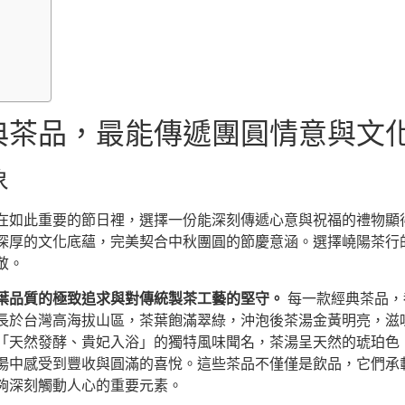
典茶品，最能傳遞團圓情意與文
象
在如此重要的節日裡，選擇一份能深刻傳遞心意與祝福的禮物顯
深厚的文化底蘊，完美契合中秋團圓的節慶意涵。選擇嶢陽茶行
敬。
葉品質的極致追求與對傳統製茶工藝的堅守。
每一款經典茶品，
長於台灣高海拔山區，茶葉飽滿翠綠，沖泡後茶湯金黃明亮，滋
「天然發酵、貴妃入浴」的獨特風味聞名，茶湯呈天然的琥珀色
湯中感受到豐收與圓滿的喜悅。這些茶品不僅僅是飲品，它們承
夠深刻觸動人心的重要元素。