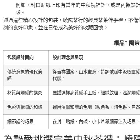
例如，封口貼紙上印有當年的中秋祝福語，或是內襯設
求。
透過這些精心設計的包裝，嶢陽茶行的經典茶葉伴手禮，不僅
刻的良好印象，並在日後成為美好的收藏回憶。
細品 ّ陽
包裝設計面向
設計理念與呈現
傳統意象的現代演
從吉祥圖案、山水畫意、詩詞歌賦中汲取靈感
繹
代感。
材質與觸感的講究
嚴謹選擇高質感手工紙、細緻紋理、溫潤觸感
色彩與構圖的和諧
運用溫馨和諧的色調（暖色系、暗色系、自然
細節處的巧思
在封口貼紙、內襯、小卡片等細節注入巧思，
為摯愛挑選完美中秋茶禮：嶢