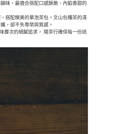
焙韻味，最適合搭配口感酥脆、內餡香甜的
茶
，搭配精美的單泡茶包。文山包種茶的清
便攜，卻不失尊榮與質感。
味層次的細膩追求， 陽茶行確保每一份送