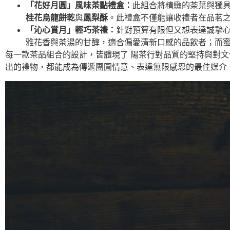
「花好月圓」風味茶點禮盒：
此組合將精緻的茶葉與獨
桂花烏龍餅乾
與
鳳梨酥
。此禮盒不僅能讓收禮者在品茗
「沁心賞月」輕巧茶禮：
針對預算有限但又想表達誠摯
雅花香與茶湯的甘醇，適合偏愛清新口感的品飲者；而
每一款茶品組合的設計，皆體現了 陽茶行對品質的堅持與對
出的禮物，都能成為傳遞團圓情意、表達無限感恩的最佳媒介