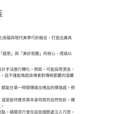
裝
化底蘊與現代美學巧妙融合，打造出兼具
「感恩」與「美好祝願」的核心，透過以
設計手法進行轉化。例如，可能採用燙金、
果。這不僅能喚起收禮者對傳統節慶的溫馨
，都能在第一時間傳達出禮品的價值感。例
。
，或是能呼應茶葉本身特質的自然色彩。構
感。
亮點。嶢陽茶行會在這些細節處注入巧思，