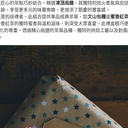
具匠心的茶點巧妙結合。精選
凍頂烏龍
，其獨特的焙火香氣與炭
之餘，享受更多元的味蕾樂趣，更增添了節慶的豐富感。
心意的送禮者，此組合提供單品經典茶葉，如
文山包種
或
蜜香紅
蜜香紅茶的獨特蜜香與溫和滋味，則深受大眾喜愛。此禮盒輕巧
文化的尊重。透過精心挑選的茶葉品種、獨特的烘焙工藝以及對風
。