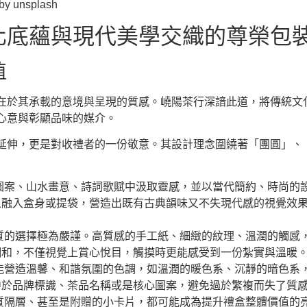
unsplash
化底蘊與現代美學交織的尊榮包
值
在於其承載的意境與呈現的質感。嶢陽茶行深諳此道，將傳統文
心意與彰顯品味的媒介。
延伸，更是對收禮者的一份敬意。其設計理念圍繞著「團圓」、
圖案、山水畫意、詩詞歌賦中汲取靈感，並以當代簡約、時尚的
象融入盒身或提袋，營造出既有古典韻味又不失現代感的視覺效
質的選擇極為嚴謹。高質感的手工紙、細緻的紋理、溫潤的觸感
調和，不僅視覺上賞心悅目，觸摸時更能感受到一份紮實與溫暖
能營造溫馨、和諧氛圍的色調，如溫潤的暖色系、沉靜的暗色系
中於品牌標識、茶品名稱或是核心圖案，避免過於繁複而失了質
質隔層、甚至是附贈的小卡片，都可能成為提升禮盒整體價值的