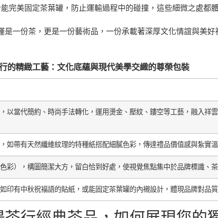
計能完美固定茶葉罐，防止運輸過程中的碰撞，這些細微之處都
僅是一份茶，更是一份藝術品，一份承載著深厚文化情誼與美好
茶行的精緻工藝：文化底蘊與現代美學交織的尊榮包裝
，以當代簡約、時尚手法轉化，運用燙金、壓紋、鏤空等工藝，融入祥雲
，如帶有天然纖維紋理的特種紙搭配細膩色彩，傳達禮品價值感與紮實溫
色彩），構圖簡潔大方，留白恰到好處，使視覺焦點集中於品牌標識、茶
如印有中秋祝福語的貼紙，或能固定茶葉罐的內襯設計，體現品牌對品質
陽茶行經典茶品，如何展現您的