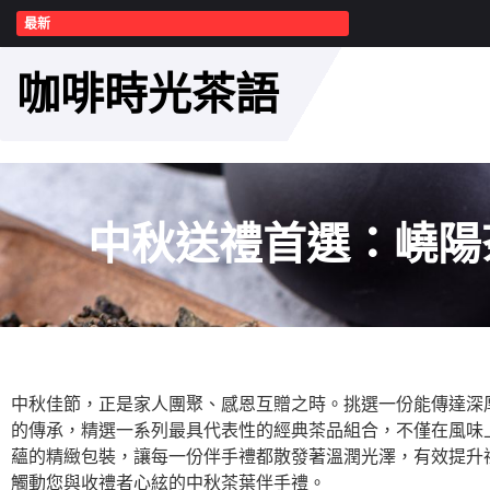
最新
咖啡時光茶語
中秋送禮首選：嶢陽
中秋佳節，正是家人團聚、感恩互贈之時。挑選一份能傳達深
的傳承，精選一系列最具代表性的經典茶品組合，不僅在風味上獨
蘊的精緻包裝，讓每一份伴手禮都散發著溫潤光澤，有效提升禮物
觸動您與收禮者心絃的中秋茶葉伴手禮。