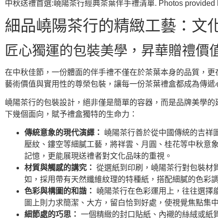
中秋送禮首選:嶢陽茶行經典茶葉伴手禮清單. Photos provided by 
細品嶢陽茶行的精緻工藝：文
匠心獨運的包裝美學，昇華贈禮價
在中秋佳節，一份體面的伴手禮不僅在於茶葉本身的品質，更
藝術價值與實用性的尊榮包裝，讓每一份茶葉禮盒都成為傳遞
嶢陽茶行的包裝設計，絕非僅是簡單的容器，而是品牌美學的
下幾個面向，賦予禮盒獨特的生命力：
傳統意象的現代演繹：
嶢陽茶行善於從中國傳統的吉祥
壓紋、鏤空等細膩工藝，將祥雲、月圓、桂花等中秋意
記憶，更能展現送禮者對文化品味的重視。
材質與觸感的講究：
從選紙到印刷，嶢陽茶行對包裝材
如，採用帶有天然纖維紋理的特種紙，搭配細膩的色彩
色彩與構圖的和諧：
嶢陽茶行在色彩運用上，往往選擇
圖上則力求簡潔、大方，留白恰到好處，使視覺焦點集
細節處的巧思：
一個精緻的封口貼紙、內襯的絲絨或紙