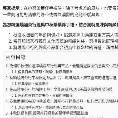
專家提示：
在挑選茶葉伴手禮時，除了考慮茶的風味，也要留
一輩則可能對清雅的綠茶或香氣濃鬱的烏龍茶感興趣。
為您精選嶢陽茶行經典中秋茶葉伴手禮，結合獨特風味與精緻
根據收禮者的年齡與偏好，挑選如高山烏龍或東方美人
留意嶢陽茶行獨具文化底蘊的精緻包裝，選擇最能展現
將嶢陽茶行的經典茶品組合視為中秋送禮的首選，藉由
內容目錄
為何中秋佳節選擇嶢陽茶行經典茶品，最能傳遞團圓情意與文化底
傳承百年的茶韻，凝聚中秋團圓意象
解鎖嶢陽茶行中秋限定茶品組合：風味獨具，層次豐富的送禮首選
經典茶韻，傳承雋永
細品嶢陽茶行的精緻工藝：文化底蘊與現代美學交織的尊榮包裝
匠心獨運的包裝美學，昇華贈禮價值
為摯愛挑選完美中秋茶禮：嶢陽茶行經典茶品，如何展現您的獨特
洞悉收禮者喜好，精選體現心意的嶢陽茶品
中秋送禮首選:嶢陽茶行經典茶葉伴手禮清單結論