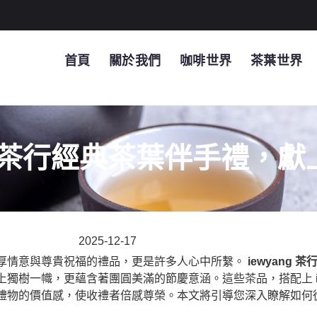
首頁
關於我們
咖啡世界
茶葉世界
茶行經典茶葉伴手禮，獻
2025-12-17
厚情意與尊貴祝福的禮品，更是許多人心中所繫。
iewyang 茶
樹一幟，更蘊含著團圓美滿的節慶意涵。這些茶品，搭配上 ie
的價值感，使收禮者倍感尊榮。本文將引導您深入瞭解如何從 i