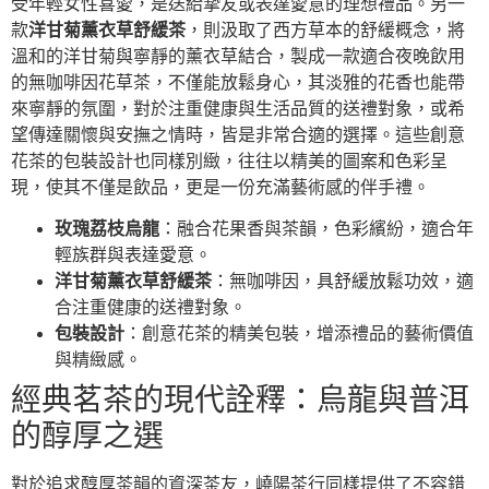
受年輕女性喜愛，是送給摯友或表達愛意的理想禮品。另一
款
洋甘菊薰衣草舒緩茶
，則汲取了西方草本的舒緩概念，將
溫和的洋甘菊與寧靜的薰衣草結合，製成一款適合夜晚飲用
的無咖啡因花草茶，不僅能放鬆身心，其淡雅的花香也能帶
來寧靜的氛圍，對於注重健康與生活品質的送禮對象，或希
望傳達關懷與安撫之情時，皆是非常合適的選擇。這些創意
花茶的包裝設計也同樣別緻，往往以精美的圖案和色彩呈
現，使其不僅是飲品，更是一份充滿藝術感的伴手禮。
玫瑰荔枝烏龍
：融合花果香與茶韻，色彩繽紛，適合年
輕族群與表達愛意。
洋甘菊薰衣草舒緩茶
：無咖啡因，具舒緩放鬆功效，適
合注重健康的送禮對象。
包裝設計
：創意花茶的精美包裝，增添禮品的藝術價值
與精緻感。
經典茗茶的現代詮釋：烏龍與普洱
的醇厚之選
對於追求醇厚茶韻的資深茶友，嶢陽茶行同樣提供了不容錯