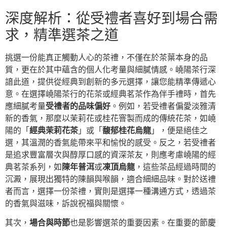
深度解析：從受禮者喜好到場合需
求，精準選茶之道
挑選一份能真正觸動人心的茶禮，不僅在於茶葉本身的品
質，更在於其中蘊含的個人化考量與細膩情感。嶢陽茶行深
諳此道，提供從經典到創新的多元選擇，讓您能精準傳遞心
意。在選擇嶢陽茶行的花茶或經典茗茶作為伴手禮時，首先
應細膩考量
受禮者的品味偏好
。例如，若受禮者偏愛淡雅清
新的香氣，那麼以茉莉花或桂花窨製而成的傳統花茶，如嶢
陽的「
經典茉莉花茶
」或「
馥郁桂花烏龍
」，便是絕佳之
選，其溫潤的香氣能帶來平和愉悅的感受。反之，若受禮者
是追求豐富層次與醇厚口感的資深茶友，則應考慮嶢陽的經
典茗茶系列，如
陳年普洱
或
凍頂烏龍
，這些茶品經過時間的
沉澱，展現出獨特的陳韻與喉韻，適合細細品味。對於送禮
者而言，選擇一份茶禮，實則是選擇一種溝通方式，透過茶
的香氣與滋味，訴說祝福與關懷。
其次，
場合與時節
也是影響選茶的重要因素。在重要的節慶