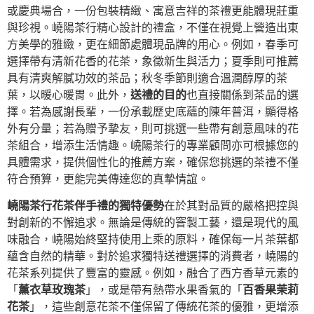
或慶典場合，一份包裝精緻、寓意吉祥的茶禮更能體現莊重
與珍視。嶢陽茶行精心設計的禮盒，不僅在視覺上營造出東
方美學的雅緻，更在細節處體現品牌的用心。例如，春季可
選擇帶有清新花香的花茶，象徵新生與活力；夏季則可推薦
具有清爽解膩功效的茶品；秋冬季節則適合溫潤醇厚的茶
葉，以暖心暖胃。此外，
送禮的目的
也直接關係到茶品的選
擇。若為感謝長輩，一份承載歷史底蘊的陳年普洱，顯得格
外有分量；若為贈予摯友，則可挑選一些帶有創意風味的花
茶組合，增添生活情趣。嶢陽茶行的專業顧問亦可根據您的
具體需求，提供個性化的推薦方案，確保您挑選的茶禮不僅
符合預算，更能完美傳達您的真摯情誼。
嶢陽茶行花茶伴手禮的獨特優勢
在於其對品質的嚴格把控與
對創新的不懈追求。無論是傳統的窨製工藝，還是現代的風
味融合，嶢陽始終堅持使用上乘的原料，確保每一片茶葉都
蘊含自然的精華。對於追求獨特送禮選擇的消費者，嶢陽的
花茶系列提供了豐富的靈感。例如，融合了西方香草元素的
「
薰衣草玫瑰茶
」，或是帶有熱帶水果香氣的「
百香果茉莉
花茶
」，這些創意花茶不僅保留了傳統花茶的優雅，更增添