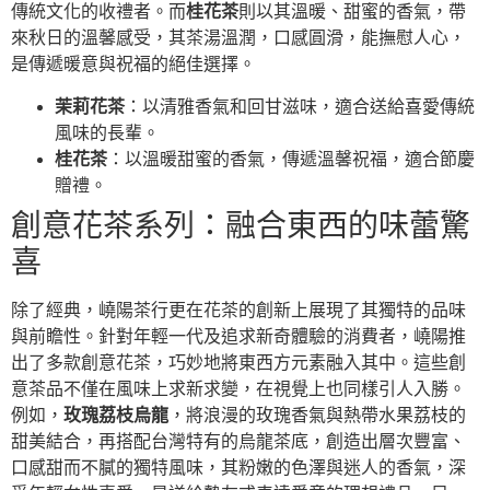
傳統文化的收禮者。而
桂花茶
則以其溫暖、甜蜜的香氣，帶
來秋日的溫馨感受，其茶湯溫潤，口感圓滑，能撫慰人心，
是傳遞暖意與祝福的絕佳選擇。
茉莉花茶
：以清雅香氣和回甘滋味，適合送給喜愛傳統
風味的長輩。
桂花茶
：以溫暖甜蜜的香氣，傳遞溫馨祝福，適合節慶
贈禮。
創意花茶系列：融合東西的味蕾驚
喜
除了經典，嶢陽茶行更在花茶的創新上展現了其獨特的品味
與前瞻性。針對年輕一代及追求新奇體驗的消費者，嶢陽推
出了多款創意花茶，巧妙地將東西方元素融入其中。這些創
意茶品不僅在風味上求新求變，在視覺上也同樣引人入勝。
例如，
玫瑰荔枝烏龍
，將浪漫的玫瑰香氣與熱帶水果荔枝的
甜美結合，再搭配台灣特有的烏龍茶底，創造出層次豐富、
口感甜而不膩的獨特風味，其粉嫩的色澤與迷人的香氣，深