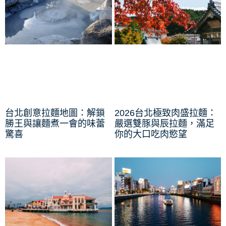
台北創意拉麵地圖：解鎖
2026台北極致肉盛拉麵：
勝王與讓麵煮一會的味蕾
嚴選雙豚與辰拉麵，滿足
驚喜
你的大口吃肉慾望