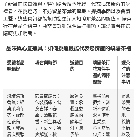
了新穎的味蕾體驗，特別適合贈予年輕一代或追求新奇的受
禮者。在挑選時，不妨
留意茶葉的產地、採摘季節以及窨製
工藝
，這些資訊都能幫助您更深入地瞭解茶品的價值。 陽茶
行在產品介紹中，通常會詳細說明這些細節，讓消費者在選
購時更加明朗。
品味與心意兼具：如何挑選最能代表您情誼的嶢陽茶禮
受禮者品
場合與時節
送禮目
嶢陽茶行
選茶
味偏好
的
花茶伴手
時的
禮的獨特
注意
優勢
事項
淡雅清新
節慶或慶典：
感謝長
嚴格品質
留意
香氣：經
包裝精緻、寓
輩：承
把控，創
茶葉
典茉莉花
意吉祥。春
載歷史
新不懈追
的產
茶、馥郁
季：清新花
底蘊的
求。使用
地、
桂花烏
香、新生與活
陳年普
上乘原
採摘
龍。豐富
力。夏季：清
洱。贈
料。產品
季節
層次與醇
爽解膩。秋
予摯
包括：薰
以及