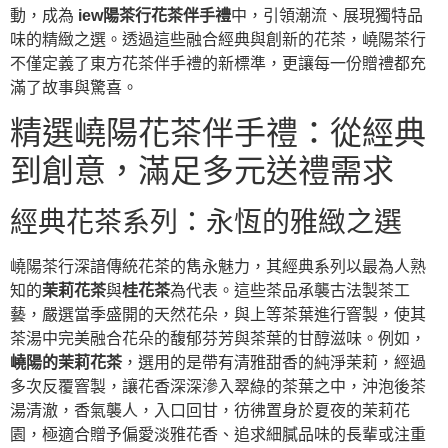
動，成為
iew陽茶行花茶伴手禮
中，引領潮流、展現獨特品
味的精緻之選。透過這些融合經典與創新的花茶，嶢陽茶行
不僅定義了東方花茶伴手禮的新標準，更讓每一份贈禮都充
滿了故事與驚喜。
精選嶢陽花茶伴手禮：從經典
到創意，滿足多元送禮需求
經典花茶系列：永恆的雅緻之選
嶢陽茶行深諳傳統花茶的雋永魅力，其經典系列以最為人熟
知的
茉莉花茶
與
桂花茶
為代表。這些茶品承襲古法製茶工
藝，嚴選當季盛開的天然花朵，與上等茶葉進行窨製，使其
茶湯中完美融合花朵的馥郁芬芳與茶葉的甘醇滋味。例如，
嶢陽的茉莉花茶
，選用的是帶有清雅甜香的純淨茉莉，經過
多次反覆窨製，讓花香深深滲入翠綠的茶葉之中，沖泡後茶
湯清澈，香氣襲人，入口回甘，彷彿置身於夏夜的茉莉花
園，極適合贈予偏愛淡雅花香、追求細膩品味的長輩或注重