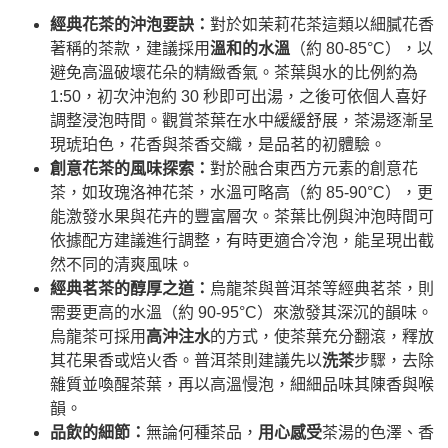
經典花茶的沖泡要訣：
對於如茉莉花茶這類以細膩花香
著稱的茶款，建議採用
溫和的水溫
（約 80-85°C），以
避免高溫破壞花朵的精緻香氣。茶葉與水的比例約為
1:50，初次沖泡約 30 秒即可出湯，之後可依個人喜好
調整浸泡時間。觀賞茶葉在水中緩緩舒展，茶湯逐漸呈
現琥珀色，花香與茶香交織，是品茗的初體驗。
創意花茶的風味探索：
對於融合東西方元素的創意花
茶，如玫瑰洛神花茶，水溫可略高（約 85-90°C），更
能激發水果與花卉的豐富層次。茶葉比例與沖泡時間可
依據配方建議進行調整，有時更適合冷泡，能呈現出截
然不同的清爽風味。
經典茗茶的醇厚之道：
烏龍茶與普洱茶等經典茗茶，則
需要更高的水溫（約 90-95°C）來激發其深沉的韻味。
烏龍茶可採用
高沖注水
的方式，使茶葉充分翻滾，釋放
其花果香或焙火香。普洱茶則建議先以
洗茶
步驟，去除
雜質並喚醒茶葉，再以高溫慢泡，細細品味其陳香與喉
韻。
品飲的細節：
無論何種茶品，
用心感受
茶湯的色澤、香