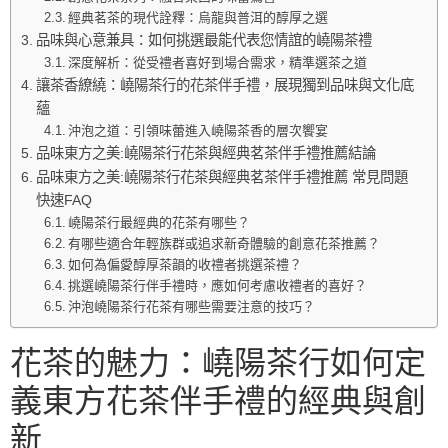
經典茗茶的現代詮釋：烏龍與普洱的醇厚之選
品味與心意兼具：如何挑選最能代表您情誼的嶢陽茶禮
深度解析：從受禮者喜好到場合需求，精準選茶之道
讓茶香繚繞：嶢陽茶行的花茶伴手禮，展現獨到品味與文化底
蘊
沖泡之道：引領味蕾進入嶢陽茶香的層次饗宴
品味東方之美:嶢陽茶行花茶與經典茗茶伴手禮推薦結論
品味東方之美:嶢陽茶行花茶與經典茗茶伴手禮推薦 常見問題
快速FAQ
嶢陽茶行最經典的花茶有哪些？
有哪些適合年輕族群或追求新奇體驗的創意花茶推薦？
如何為偏愛醇厚茶韻的收禮者挑選茶禮？
挑選嶢陽茶行伴手禮時，應如何考慮收禮者的喜好？
沖泡嶢陽茶行花茶有哪些需要注意的技巧？
花茶的魅力：嶢陽茶行如何定
義東方花茶伴手禮的經典與創
新