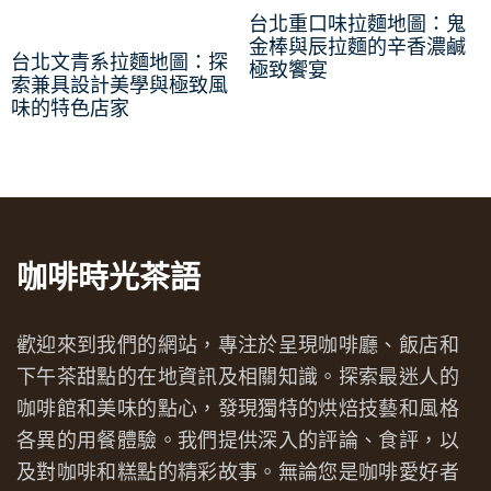
台北重口味拉麵地圖：鬼
金棒與辰拉麵的辛香濃鹹
台北文青系拉麵地圖：探
極致饗宴
索兼具設計美學與極致風
味的特色店家
咖啡時光茶語
歡迎來到我們的網站，專注於呈現咖啡廳、飯店和
下午茶甜點的在地資訊及相關知識。探索最迷人的
咖啡館和美味的點心，發現獨特的烘焙技藝和風格
各異的用餐體驗。我們提供深入的評論、食評，以
及對咖啡和糕點的精彩故事。無論您是咖啡愛好者