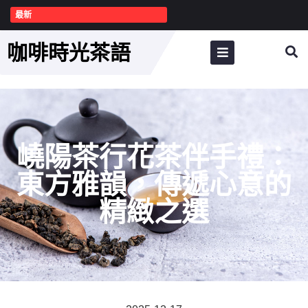
最新
咖啡時光茶語
嶢陽茶行花茶伴手禮：
東方雅韻，傳遞心意的
精緻之選