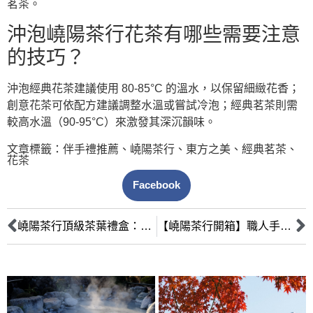
茗茶。
沖泡嶢陽茶行花茶有哪些需要注意
的技巧？
沖泡經典花茶建議使用 80-85°C 的溫水，以保留細緻花香；
創意花茶可依配方建議調整水溫或嘗試冷泡；經典茗茶則需
較高水溫（90-95°C）來激發其深沉韻味。
文章標籤：
伴手禮推薦
、
嶢陽茶行
、
東方之美
、
經典茗茶
、
花茶
Facebook
嶢陽茶行頂級茶葉禮盒：高端商務贈禮的首選，展現專業與不凡品味
【嶢陽茶行開箱】職人手作台灣茶：品味繚繞鼻尖的絕美香韻與珍藏之道