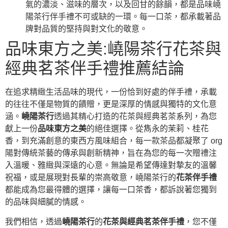
氣的濃淡、滋味的層次，以及回甘的餘韻，都是品味嶢
陽茶行伴手禮不可或缺的一環。每一口茶，都承載著品
牌對品質的堅持與對文化的敬意。
品味東方之美:嶢陽茶行花茶與
經典茗茶伴手禮推薦結論
在追求精緻生活品味的現代，一份恰到好處的伴手禮，承載
的往往不僅是物質的饋贈，更是深厚的情感與獨特的文化意
涵。
嶢陽茶行
透過其精心打造的花茶與經典茗茶系列，為您
獻上一份
品味東方之美
的絕佳選擇。從雋永的茉莉、桂花
香，到充滿創意的東西方風味組合，每一款茶品都凝聚了 org
陽對傳統茶藝的傳承與創新精神，旨在為您的每一次贈禮注
入溫暖、雅緻與深遠的心意。無論是希望傳達對摯友的溫馨
祝福，或是展現對長輩的崇高敬意，嶢陽茶行的
花茶伴手禮
都能成為您最得體的選擇，讓每一口茶香，都訴說著您獨到
的品味與細膩的情感。
我們相信，透過
嶢陽茶行
的
花茶與經典茗茶伴手禮
，您不僅