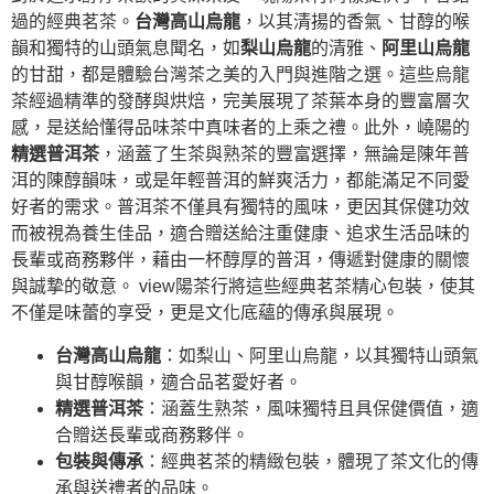
過的經典茗茶。
台灣高山烏龍
，以其清揚的香氣、甘醇的喉
韻和獨特的山頭氣息聞名，如
梨山烏龍
的清雅、
阿里山烏龍
的甘甜，都是體驗台灣茶之美的入門與進階之選。這些烏龍
茶經過精準的發酵與烘焙，完美展現了茶葉本身的豐富層次
感，是送給懂得品味茶中真味者的上乘之禮。此外，嶢陽的
精選普洱茶
，涵蓋了生茶與熟茶的豐富選擇，無論是陳年普
洱的陳醇韻味，或是年輕普洱的鮮爽活力，都能滿足不同愛
好者的需求。普洱茶不僅具有獨特的風味，更因其保健功效
而被視為養生佳品，適合贈送給注重健康、追求生活品味的
長輩或商務夥伴，藉由一杯醇厚的普洱，傳遞對健康的關懷
與誠摯的敬意。 view陽茶行將這些經典茗茶精心包裝，使其
不僅是味蕾的享受，更是文化底蘊的傳承與展現。
台灣高山烏龍
：如梨山、阿里山烏龍，以其獨特山頭氣
與甘醇喉韻，適合品茗愛好者。
精選普洱茶
：涵蓋生熟茶，風味獨特且具保健價值，適
合贈送長輩或商務夥伴。
包裝與傳承
：經典茗茶的精緻包裝，體現了茶文化的傳
承與送禮者的品味。