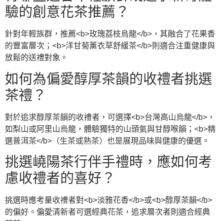
驗的創意花茶推薦？
針對年輕族群，推薦<b>玫瑰荔枝烏龍</b>，其融合了花果香
的豐富層次；<b>洋甘菊薰衣草舒緩茶</b>則適合注重健康與
放鬆的送禮對象。
如何為偏愛醇厚茶韻的收禮者挑選
茶禮？
對於追求醇厚茶韻的收禮者，可選擇<b>台灣高山烏龍</b>，
如梨山或阿里山烏龍，體驗獨特的山頭氣與甘醇喉韻；<b>精
選普洱茶</b>（生茶或熟茶）也是展現品味與健康的優選。
挑選嶢陽茶行伴手禮時，應如何考
慮收禮者的喜好？
挑選時應考量收禮者對<b>淡雅花香</b>或<b>醇厚茶韻</b>
的偏好。偏愛清新者可選經典花茶，追求層次者則適合經典