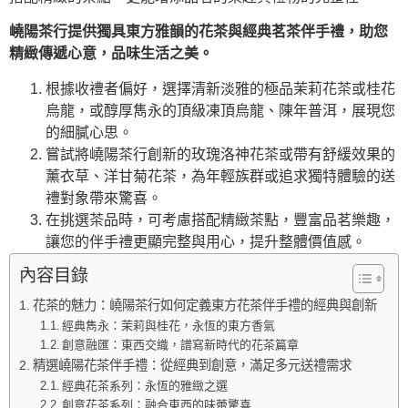
嶢陽茶行提供獨具東方雅韻的花茶與經典茗茶伴手禮，助您
精緻傳遞心意，品味生活之美。
根據收禮者偏好，選擇清新淡雅的極品茉莉花茶或桂花
烏龍，或醇厚雋永的頂級凍頂烏龍、陳年普洱，展現您
的細膩心思。
嘗試將嶢陽茶行創新的玫瑰洛神花茶或帶有舒緩效果的
薰衣草、洋甘菊花茶，為年輕族群或追求獨特體驗的送
禮對象帶來驚喜。
在挑選茶品時，可考慮搭配精緻茶點，豐富品茗樂趣，
讓您的伴手禮更顯完整與用心，提升整體價值感。
內容目錄
花茶的魅力：嶢陽茶行如何定義東方花茶伴手禮的經典與創新
經典雋永：茉莉與桂花，永恆的東方香氣
創意融匯：東西交織，譜寫新時代的花茶篇章
精選嶢陽花茶伴手禮：從經典到創意，滿足多元送禮需求
經典花茶系列：永恆的雅緻之選
創意花茶系列：融合東西的味蕾驚喜