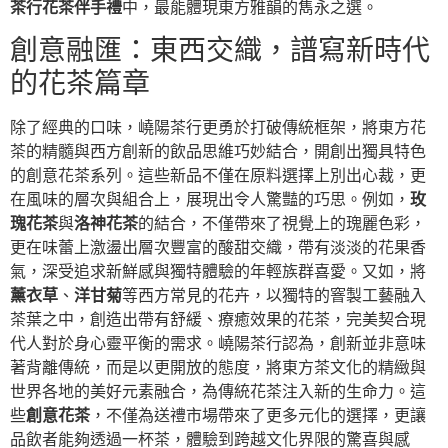
茶行花茶伴手禮
中，最能體現東方雅韻的雋永之選。
創意融匯：東西交織，譜寫新時代
的花茶篇章
除了經典的口味，嶢陽茶行更勇於打破傳統框架，將東方花
茶的精髓與西方創新的飲品思維巧妙結合，開創出獨具特色
的創意花茶系列。這些新品不僅在原料選擇上別出心裁，更
在風味的層次與組合上，展現出令人驚豔的巧思。例如，
玫
瑰花茶
與
洛神花茶
的結合，不僅帶來了視覺上的瑰麗色彩，
更在味蕾上激盪出層次豐富的酸甜交織，帶有淡淡的花果香
氣，深受追求新鮮感與獨特體驗的年輕族群喜愛。又如，將
薰衣草
、
洋甘菊
等西方常見的花卉，以獨特的窨製工藝融入
茶葉之中，創造出帶有舒緩、療癒效果的花茶，完美契合現
代人對於身心靈平衡的需求。嶢陽茶行認為，創新並非意味
著背離傳統，而是以更開放的態度，將東方茶文化的精緻與
世界各地的美好元素融合，為傳統花茶注入新的生命力。這
些
創意花茶
，不僅為送禮市場帶來了更多元化的選擇，更讓
品飲者能夠透過一杯茶，體驗到跨越文化界限的驚喜與感