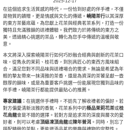
2025-12-17
在這個追求生活質感的時代，一份恰到好處的伴手禮，不僅
是物質的饋贈，更是情感與文化的傳遞。
嶢陽茶行
以其深厚
的東方茶藝底蘊，為您獻上花茶與經典茗茶系列，打造一份
獨特且充滿雅韻的送禮體驗。我們致力於將傳統的東方之
美，透過精心挑選的茶品，轉化為您手中傳遞的溫暖與敬
意。
本文將深入探索嶢陽茶行如何巧妙融合經典與創新的花茶口
味，從雋永的茉莉、桂花香，到別具匠心的東西方風味組
合，滿足您對不同品味與送禮場合的需求。無論是希望為年
輕的摯友帶來一抹清雅的茶香，還是為資深的茶饕呈獻一壺
醇厚的韻味，或是為重要客戶挑選一份能展現您獨到品味的
伴手禮，嶢陽茶行都能提供最貼心的推薦。
專家建議：
在挑選伴手禮時，不妨先了解收禮者的偏好。若
對方偏愛清新淡雅的香氣，花茶系列中的
極品茉莉花茶
或
桂
花烏龍
會是不錯的選擇。若對方是追求茶的深度與層次的愛
好者，則可以考慮
頂級凍頂烏龍
或
陳年普洱
。同時，別忘了
搭配精緻的茶點，更能增添品茗的樂趣與禮物的完整性。