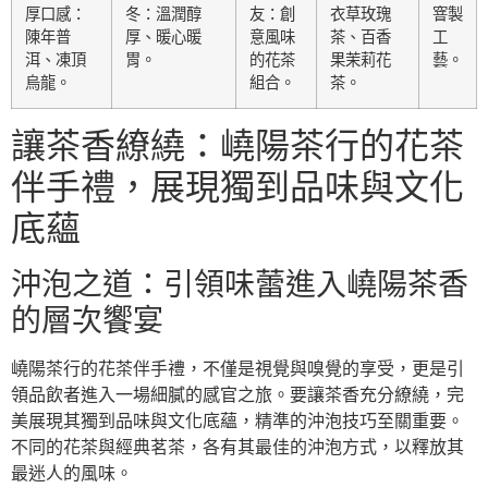
厚口感：
冬：溫潤醇
友：創
衣草玫瑰
窨製
陳年普
厚、暖心暖
意風味
茶、百香
工
洱、凍頂
胃。
的花茶
果茉莉花
藝。
烏龍。
組合。
茶。
讓茶香繚繞：嶢陽茶行的花茶
伴手禮，展現獨到品味與文化
底蘊
沖泡之道：引領味蕾進入嶢陽茶香
的層次饗宴
嶢陽茶行的花茶伴手禮，不僅是視覺與嗅覺的享受，更是引
領品飲者進入一場細膩的感官之旅。要讓茶香充分繚繞，完
美展現其獨到品味與文化底蘊，精準的沖泡技巧至關重要。
不同的花茶與經典茗茶，各有其最佳的沖泡方式，以釋放其
最迷人的風味。