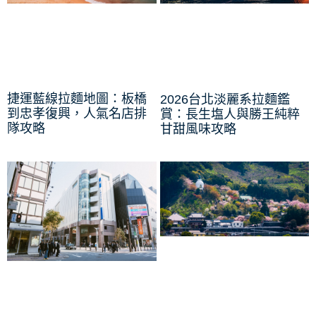
捷運藍線拉麵地圖：板橋
2026台北淡麗系拉麵鑑
到忠孝復興，人氣名店排
賞：長生塩人與勝王純粹
隊攻略
甘甜風味攻略