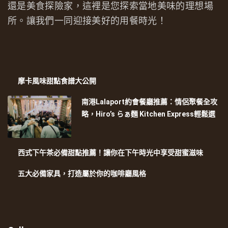
還是美食探險家，這裡是您探索當地美味的理想場
所。讓我們一同迎接美好的用餐時光！
摩卡風味甜點食譜大公開
南港Lalaport約會餐廳推薦：情侶聚餐全攻
略，Hiro’s らぁ麵 Kitchen Express輕鬆選
西式下午茶必備甜點推薦！讓你在下午時光中享受甜蜜滋味
五大必備家具，打造屬於你的咖啡廳風格