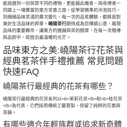
能挑選到一份與眾不同的禮物，更能藉此機會，與收禮者一
同踏上一場豐富的東方茶香之旅。從學習精準的沖泡技巧，
到細細品味茶湯的層次變化，每一次的品茗體驗，都將是對
美好生活品味的昇華。
嶢陽茶行
期待成為您傳遞心意、展現
品味的重要夥伴，讓東方的雅韻與茶的醇厚，在每一次贈禮
與品飲中，綻放出最溫暖的光芒。
品味東方之美:嶢陽茶行花茶與
經典茗茶伴手禮推薦 常見問題
快速FAQ
嶢陽茶行最經典的花茶有哪些？
嶢陽茶行最經典的花茶系列以<b>茉莉花茶</b>和<b>桂花茶
</b>為代表，它們採用傳統工藝窨製，保留了純粹的花香與
茶韻。
有哪些適合年輕族群或追求新奇體