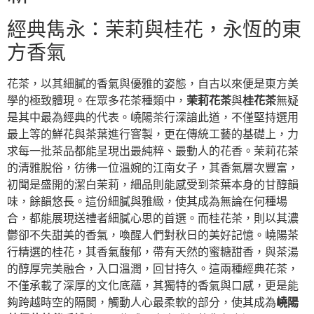
經典雋永：茉莉與桂花，永恆的東
方香氣
花茶，以其細膩的香氣與優雅的姿態，自古以來便是東方美
學的極致體現。在眾多花茶種類中，
茉莉花茶
與
桂花茶
無疑
是其中最為經典的代表。嶢陽茶行深諳此道，不僅堅持選用
最上等的鮮花與茶葉進行窨製，更在傳統工藝的基礎上，力
求每一批茶品都能呈現出最純粹、最動人的花香。茉莉花茶
的清雅脫俗，彷彿一位溫婉的江南女子，其香氣層次豐富，
初聞是盛開的潔白茉莉，細品則能感受到茶葉本身的甘醇韻
味，餘韻悠長。這份細膩與雅緻，使其成為無論在何種場
合，都能展現送禮者細膩心思的首選。而桂花茶，則以其濃
鬱卻不失甜美的香氣，喚醒人們對秋日的美好記憶。嶢陽茶
行精選的桂花，其香氣馥郁，帶有天然的蜜糖甜香，與茶湯
的醇厚完美融合，入口溫潤，回甘持久。這兩種經典花茶，
不僅承載了深厚的文化底蘊，其獨特的香氣與口感，更是能
夠跨越時空的隔閡，觸動人心最柔軟的部分，使其成為
嶢陽