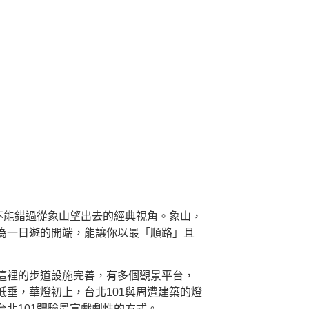
不能錯過從象山望出去的經典視角。象山，
為一日遊的開端，能讓你以最「順路」且
這裡的步道設施完善，有多個觀景平台，
垂，華燈初上，台北101與周遭建築的燈
北101體驗最富戲劇性的方式。