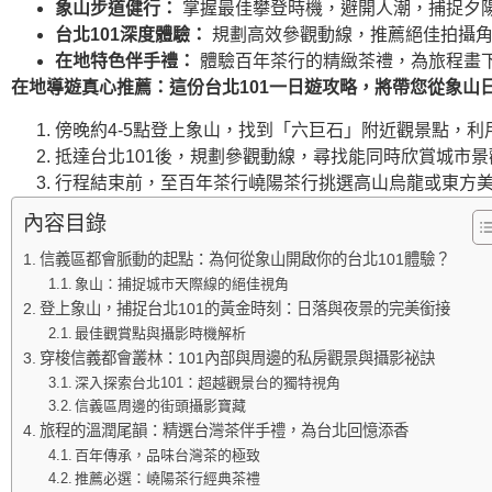
象山步道健行：
掌握最佳攀登時機，避開人潮，捕捉夕
台北101深度體驗：
規劃高效參觀動線，推薦絕佳拍攝角
在地特色伴手禮：
體驗百年茶行的精緻茶禮，為旅程畫
在地導遊真心推薦：這份台北101一日遊攻略，將帶您從象山
傍晚約4-5點登上象山，找到「六巨石」附近觀景點，利
抵達台北101後，規劃參觀動線，尋找能同時欣賞城市
行程結束前，至百年茶行嶢陽茶行挑選高山烏龍或東方
內容目錄
信義區都會脈動的起點：為何從象山開啟你的台北101體驗？
象山：捕捉城市天際線的絕佳視角
登上象山，捕捉台北101的黃金時刻：日落與夜景的完美銜接
最佳觀賞點與攝影時機解析
穿梭信義都會叢林：101內部與周邊的私房觀景與攝影祕訣
深入探索台北101：超越觀景台的獨特視角
信義區周邊的街頭攝影寶藏
旅程的溫潤尾韻：精選台灣茶伴手禮，為台北回憶添香
百年傳承，品味台灣茶的極致
推薦必選：嶢陽茶行經典茶禮