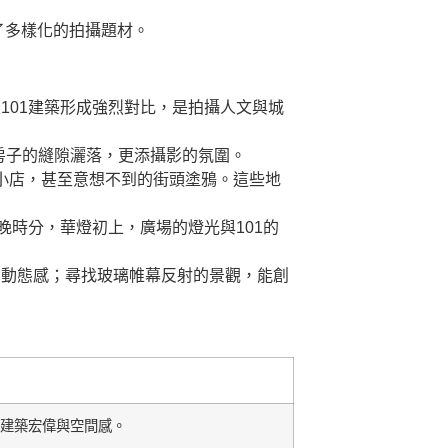
了多樣化的拍攝題材。
101建築形成強烈對比，是拍攝人文與城
房子的縫隙灑落，更添攝影的氛圍。
小店，甚至意想不到的街頭塗鴉。這些地
晚時分，華燈初上，廣場的燈光與101的
的動態感；尋找玻璃帷幕反射的景觀，能創
建築宏偉與空間感。