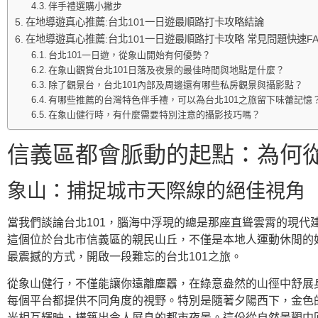
伴手禮選購小撇步
在地導遊真心推薦:台北101一日遊最順路打卡攻略結論
在地導遊真心推薦:台北101一日遊最順路打卡攻略 常見問題快速FA
台北101一日遊，從象山開始有何優勢？
在象山觀賞台北101日落及夜景的最佳時間與地點是什麼？
除了觀景台，台北101內部及周邊還有哪些私房觀景與攝影點？
有哪些推薦的台灣特色伴手禮，可以為台北101之旅留下味蕾記憶
在象山健行時，有什麼需要特別注意的攝影技巧嗎？
信義區都會脈動的起點：為何從
象山：捕捉城市天際線的絕佳視角
當我們談論台北101，腦海中浮現的總是那座直聳雲霄的現
這個位於台北市信義區的親民山丘，不僅是本地人運動休閒的
最震撼的方式，開啟一段難忘的台北101之旅。
從象山健行，不僅能讓你遠離塵囂，在綠意盎然的山徑中舒展
每個平台都提供不同角度的視野。特別是隨著夕陽西下，金色
光相互輝映，構築出令人屏息的都市夜景。這份從自然景觀中