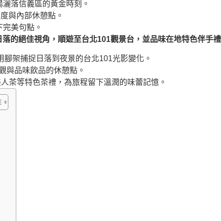
陽灑落信義區的黃金時刻。
度與內部休憩點。
下完美句點。
日落的絕佳視角，順遊至台北101觀景台，並品味在地特色伴手
用腳架捕捉日落到夜景的台北101光影變化。
景觀與品味飲品的休憩點。
美人茶等特色茶禮，為旅程留下溫潤的味蕾記憶。