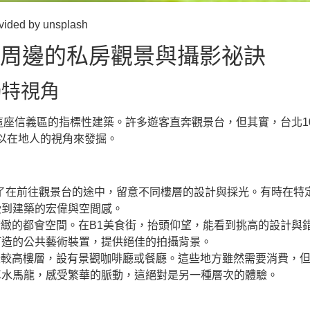
 by unsplash
與周邊的私房觀景與攝影祕訣
獨特視角
這座信義區的指標性建築。許多遊客直奔觀景台，但其實，台北1
以在地人的視角來發掘。
了在前往觀景台的途中，留意不同樓層的設計與採光。有時在特
受到建築的宏偉與空間感。
精緻的都會空間。在B1美食街，抬頭仰望，能看到挑高的設計與
打造的公共藝術裝置，提供絕佳的拍攝背景。
些較高樓層，設有景觀咖啡廳或餐廳。這些地方雖然需要消費，
車水馬龍，感受繁華的脈動，這絕對是另一種層次的體驗。