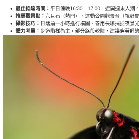
最佳抵達時間：
平日傍晚16:30 – 17:00，避開週末人潮
推薦觀景點：
六巨石（熱門）、運動公園觀景台（視野
攝影技巧：
日落前一小時進行構圖，善用長曝捕捉夜景
體力考量：
步道階梯為主，部分路段較陡，建議穿著舒