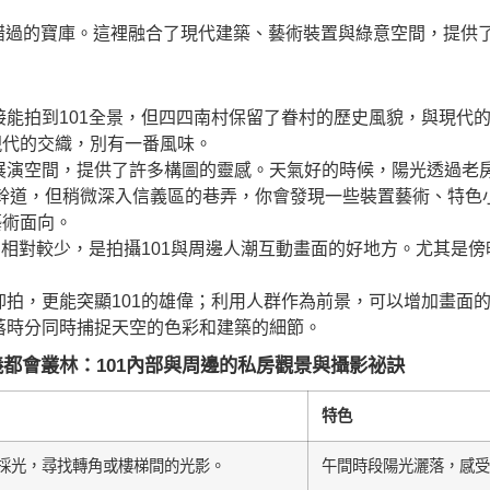
容錯過的寶庫。這裡融合了現代建築、藝術裝置與綠意空間，提供
能拍到101全景，但四四南村保留了眷村的歷史風貌，與現代的
現代的交織，別有一番風味。
展演空間，提供了許多構圖的靈感。天氣好的時候，陽光透過老
幹道，但稍微深入信義區的巷弄，你會發現一些裝置藝術、特色
藝術面向。
潮相對較少，是拍攝101與周邊人潮互動畫面的好地方。尤其是傍
拍，更能突顯101的雄偉；利用人群作為前景，可以增加畫面
落時分同時捕捉天空的色彩和建築的細節。
都會叢林：101內部與周邊的私房觀景與攝影祕訣
特色
採光，尋找轉角或樓梯間的光影。
午間時段陽光灑落，感受