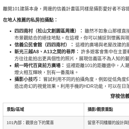
離開101建築本身，周邊的信義計畫區同樣是攝影愛好者不
在地人推薦的私房拍攝點：
四四南村（松山文創園區周邊）：
雖然不如象山那樣直接
市景觀結合的絕佳地點。在這裡，你可以捕捉到懷舊與
信義公民會館（四四南村）：
這裡的廣場與老屋改建的
新光三越A8、A13之間的巷弄：
許多遊客會集中在主要
方往往能拍出更具個性的照片，展現信義區不為人知的
統一時代百貨前方廣場：
這裡距離101的距離適中，人
燈火相互輝映，別有一番風味。
攝影小技巧：
嘗試利用不同的拍攝角度，例如從低角度仰
造出奇幻的視覺效果。利用手機的HDR功能，可以在日
穿梭信義
景點/區域
攝影/觀景重點
101內部：觀景台下的驚喜
留意不同樓層的設計與