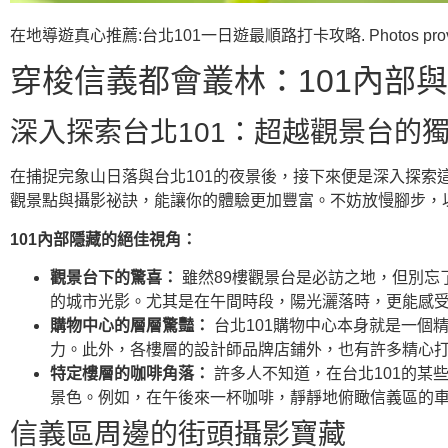
在地導遊真心推薦:台北101一日遊最順路打卡攻略. Photos provided
穿梭信義都會叢林：101內部
深入探索台北101：超越觀景台的
在捕捉完象山日落與台北101的夜景後，接下來便是深入探索
觀景點與攝影祕訣，能讓你的體驗更加豐富。不妨放慢腳步，
101內部隱藏的絕佳視角：
觀景台下的驚喜：
雖然89樓觀景台是必訪之地，但別忘
的城市光影。尤其是在午間時段，陽光灑落時，更能感
購物中心的層層驚豔：
台北101購物中心本身就是一個
力。此外，各樓層的設計師品牌店鋪外，也有許多精心
特定樓層的咖啡角落：
許多人不知道，在台北101的某
景色。例如，在午後來一杯咖啡，靜靜地俯瞰信義區的
信義區周邊的街頭攝影寶藏