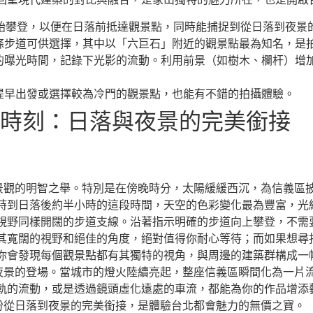
始攀登，以便在日落前抵達觀景點，同時能捕捉到從日落到夜景
步道可供選擇，其中以「六巨石」附近的觀景點最為知名，是拍
曝光時間，記錄下光影的流動。利用前景（如樹木、欄杆）增加
提早出發或選擇較為冷門的觀景點，也能有不錯的拍攝體驗。
金時刻：日落與夜景的完美銜接
景觀的明智之舉。特別是在傍晚時分，太陽緩緩西沉，為信義區披
時到日落後約半小時的這段時間，天空的色彩變化最為豐富，光
視野同樣開闊的步道支線。沿著指示明確的步道向上攀登，不需
其寬闊的視野和絕佳的角度，絕對值得你耐心等待；而如果想尋
你會發現每個觀景點都有其獨特的視角，與周邊的建築群構成一
夜景的登場。當城市的燈火陸續亮起，整座信義區瞬間化為一片流
軌的流動，或是透過鏡頭虛化遠處的車流，都能為你的作品增添
份從日落到夜景的完美銜接，是體驗台北都會魅力的無價之寶。