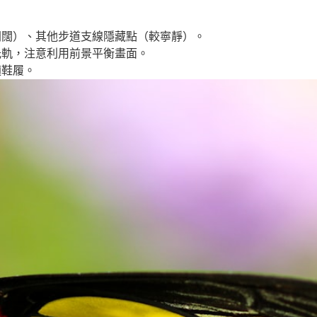
。
開闊）、其他步道支線隱藏點（較寧靜）。
光軌，注意利用前景平衡畫面。
適鞋履。