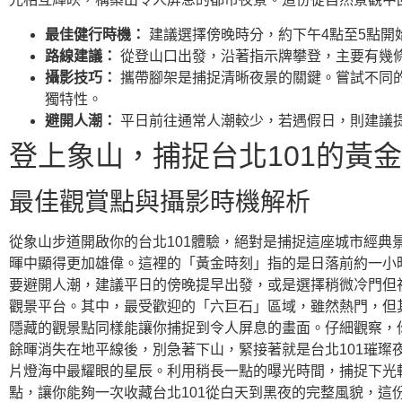
最佳健行時機：
建議選擇傍晚時分，約下午4點至5點開
路線建議：
從登山口出發，沿著指示牌攀登，主要有幾條
攝影技巧：
攜帶腳架是捕捉清晰夜景的關鍵。嘗試不同的
獨特性。
避開人潮：
平日前往通常人潮較少，若遇假日，則建議
登上象山，捕捉台北101的黃
最佳觀賞點與攝影時機解析
從象山步道開啟你的台北101體驗，絕對是捕捉這座城市經典
暉中顯得更加雄偉。這裡的「黃金時刻」指的是日落前約一小
要避開人潮，建議平日的傍晚提早出發，或是選擇稍微冷門但
觀景平台。其中，最受歡迎的「六巨石」區域，雖然熱門，但
隱藏的觀景點同樣能讓你捕捉到令人屏息的畫面。仔細觀察，
餘暉消失在地平線後，別急著下山，緊接著就是台北101璀璨
片燈海中最耀眼的星辰。利用稍長一點的曝光時間，捕捉下光
點，讓你能夠一次收藏台北101從白天到黑夜的完整風貌，這