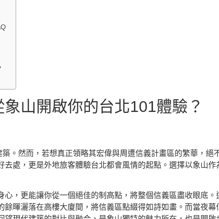
Q
？
象山開啟你的台北101體驗？
代建築。然而，若想真正領略其宏偉與周遭信義計畫區的繁華，絕
好去處，更是外地旅客體驗台北都會風情的起點。選擇以象山作
身心，更能讓你從一個絕佳的制高點，將整個信義區盡收眼底。
的餘暉灑落在高樓大廈間，將信義區點綴得如詩如畫。而當夜幕低
回望現代建築的對比與融合，是象山獨特的魅力所在，也是開啟台