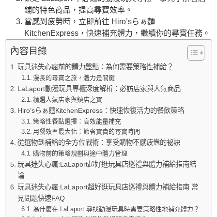
鋪的特色商品，提高尋寶效率。
當感到疲勞時，立即前往 Hiro’sらぁ麵
KitchenExpress，快速補充體力，繼續你的尋寶任務。
內容目錄
玩具迷失心瘋前的體力盤點：為何需要策略性補給？
漫長的尋寶之旅，體力是關鍵
LaLaport動漫玩具專櫃深度解析：必訪店家與人氣商品
精選人氣店家與鎮店之寶
Hiro’sらぁ麵KitchenExpress：快速恢復活力的餐飲策略
策略性餐點選擇：高效能量補充
用餐效率最大化：節省寶貴的尋寶時間
從選物到補給的全方位戰術：享受購物不感疲憊的祕訣
購物前的策略規劃與途中體力管理
玩具迷失心瘋:LaLaport超好逛玩具店巡禮與體力補給指南結
論
玩具迷失心瘋:LaLaport超好逛玩具店巡禮與體力補給指南 常
見問題快速FAQ
為什麼在 LaLaport 尋找動漫玩具時需要策略性地補充體力？