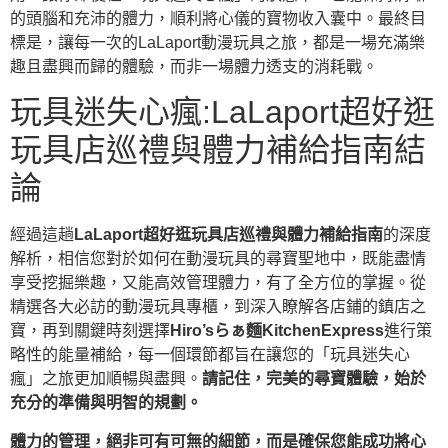
的頭腦和充沛的體力，順利將心儀的寶物收入囊中。最終目
標是，讓每一次的LaLaport動漫玩具之旅，都是一場充滿樂
趣且盡興而歸的體驗，而非一場體力透支的消耗戰。
玩具迷失心瘋:LaLaport超好逛
玩具店巡禮與體力補給指南結
論
經過這趟
LaLaport超好逛玩具店巡禮與體力補給指南
的深度
解析，相信您對於如何在動漫玩具的尋寶聖地中，既能盡情
享受挖掘樂趣，又能高效管理體力，有了全方位的掌握。從
精選各大必訪的動漫玩具專櫃，到深入瞭解各店鋪的鎮店之
寶，再到關鍵時刻選擇
Hiro’sらぁ麵KitchenExpress
進行策
略性的能量補給，每一個環節都旨在讓您的「玩具迷失心
瘋」之旅更加順暢與盡興。
請記住，完美的尋寶體驗，始於
充分的準備與明智的規劃。
體力的管理，絕非可有可無的細節，而是確保您能成功將心