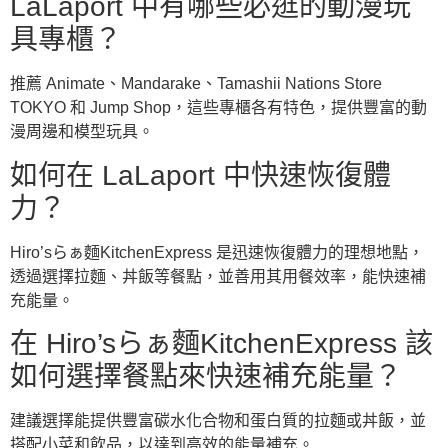
LaLaport 中有哪些必逛的動漫玩
具專櫃？
推薦 Animate、Mandarake、Tamashii Nations Store
TOKYO 和 Jump Shop，這些專櫃各有特色，提供豐富的動
漫周邊和模型玩具。
如何在 LaLaport 中快速恢復體
力？
Hiro’sらぁ麵KitchenExpress 是迅速恢復體力的理想地點，
透過選擇拉麵、丼飯等餐點，並善用其用餐效率，能快速補
充能量。
在 Hiro’sらぁ麵KitchenExpress 該
如何選擇餐點來快速補充能量？
建議選擇能提供豐富碳水化合物和蛋白質的拉麵或丼飯，並
搭配小菜和飲品，以達到高效的能量補充。