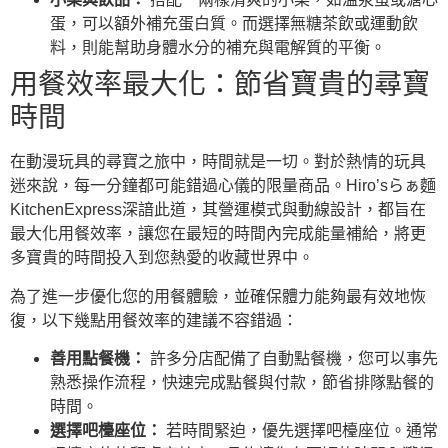
蛋，可以額外補充蛋白質。而選擇無糖茶飲或運動飲
料，則能幫助身體水分的補充與電解質的平衡。
用餐效率最大化：節省寶貴的尋寶
時間
在動漫玩具的尋寶之旅中，時間就是一切。對於熱情的玩具
迷來說，每一分鐘都可能錯過心儀的限量商品。Hiro’sらぁ麵
KitchenExpress深諳此道，其營運模式與動線設計，都旨在
最大化用餐效率，讓您在最短的時間內完成能量補給，將更
多寶貴的時間投入到您熱愛的收藏世界中。
為了進一步優化您的用餐體驗，並確保體力能夠最有效地恢
復，以下幾點用餐效率的建議不容錯過：
善用點餐機：
許多分店配備了自動點餐機，您可以事先
熟悉操作流程，快速完成點餐與付款，節省排隊點餐的
時間。
選擇吧檯座位：
若時間緊迫，優先選擇吧檯座位。通常