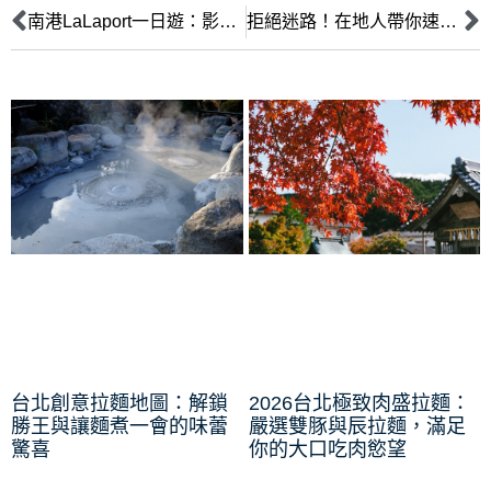
南港LaLaport一日遊：影迷美食家必訪！嚴選影城體驗與日式拉麵饗宴
拒絕迷路！在地人帶你速通南港LaLaport，直奔五樓鎖定職人級日式拉麵
台北創意拉麵地圖：解鎖
2026台北極致肉盛拉麵：
勝王與讓麵煮一會的味蕾
嚴選雙豚與辰拉麵，滿足
驚喜
你的大口吃肉慾望