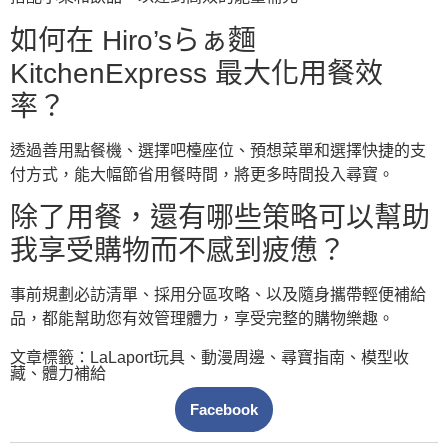
如何在 Hiro’sらぁ麵
KitchenExpress 最大化用餐效
率？
透過善用點餐機、選擇吧檯座位、預想菜單和選擇快捷的支
付方式，能大幅節省用餐時間，將更多時間投入尋寶。
除了用餐，還有哪些策略可以幫助
我享受購物而不感到疲憊？
事前規劃必訪清單、採用分區攻略、以及隨身攜帶輕便補給
品，都能幫助您有效管理體力，享受完整的購物樂趣。
文章標籤：
LaLaport玩具
、
動漫周邊
、
尋寶指南
、
模型收
藏
、
體力補給
Facebook