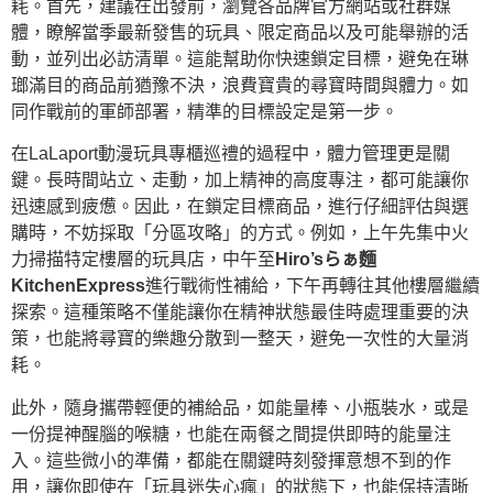
耗。首先，建議在出發前，瀏覽各品牌官方網站或社群媒
體，瞭解當季最新發售的玩具、限定商品以及可能舉辦的活
動，並列出必訪清單。這能幫助你快速鎖定目標，避免在琳
瑯滿目的商品前猶豫不決，浪費寶貴的尋寶時間與體力。如
同作戰前的軍師部署，精準的目標設定是第一步。
在LaLaport動漫玩具專櫃巡禮的過程中，體力管理更是關
鍵。長時間站立、走動，加上精神的高度專注，都可能讓你
迅速感到疲憊。因此，在鎖定目標商品，進行仔細評估與選
購時，不妨採取「分區攻略」的方式。例如，上午先集中火
力掃描特定樓層的玩具店，中午至
Hiro’sらぁ麵
KitchenExpress
進行戰術性補給，下午再轉往其他樓層繼續
探索。這種策略不僅能讓你在精神狀態最佳時處理重要的決
策，也能將尋寶的樂趣分散到一整天，避免一次性的大量消
耗。
此外，隨身攜帶輕便的補給品，如能量棒、小瓶裝水，或是
一份提神醒腦的喉糖，也能在兩餐之間提供即時的能量注
入。這些微小的準備，都能在關鍵時刻發揮意想不到的作
用，讓你即使在「玩具迷失心瘋」的狀態下，也能保持清晰