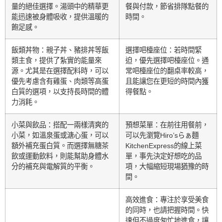
量的絕佳選擇。湯頭中的精華更
餐與付款，節省排隊點餐的
能迅速被身體吸收，提供溫暖的
時間。
飽足感。
飯類丼物：親子丼、豬排丼等飯
選擇吧檯座位：若時間緊
類主食，提供了紮實的能量來
迫，優先選擇吧檯座位。通
源。尤其是在選擇配料時，可以
常吧檯座位的翻桌率較高，
優先考慮含有雞蛋、肉類等高蛋
且能讓您在更短的時間內獲
白質的選項，以支持長時間的體
得餐點。
力消耗。
小菜與飲品：搭配一兩樣清爽的
預想菜單：在前往用餐前，
小菜，如溫泉蛋或溏心蛋，可以
可以先瀏覽Hiro’sらぁ麵
額外補充蛋白質。而選擇無糖茶
KitchenExpress的線上菜
飲或運動飲料，則能幫助身體水
單，事先決定好想吃的品
分的補充與電解質的平衡。
項，大幅縮短現場猶豫的時
間。
高效進食：專注於享受美食
的同時，也請把握時間。快
速但不過度匆忙地進食，讓