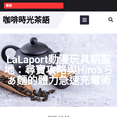
最新
咖啡時光茶語
LaLaport動漫玩具朝聖
地：尋寶攻略與Hiro’sら
ぁ麵的體力急速充電術