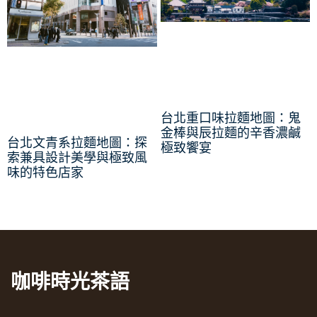
台北重口味拉麵地圖：鬼
金棒與辰拉麵的辛香濃鹹
台北文青系拉麵地圖：探
極致饗宴
索兼具設計美學與極致風
味的特色店家
咖啡時光茶語