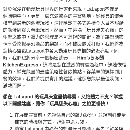
2025-12-18
對於沉浸在動漫玩具世界的玩家們來說，LaLaport不僅是一
個購物中心，更是一處充滿驚喜的尋寶聖地。從經典的懷舊
模型到最新的潮流玩物，這裡匯聚了各式各樣令人目不暇給
的動漫周邊與精緻玩具。然而，在這場「玩具迷失心瘋」的
朝聖之旅中，體力的管理是不可忽視的關鍵。為了讓您能盡
情享受挖掘夢幻逸品的樂趣，而不被疲憊感打斷，我們將為
您精心盤點LaLaport中各大動漫玩具專櫃的必逛亮點。同
時，我們也將分享一個祕密武器——
Hiro’sらぁ麵
KitchenExpress
，這將是您在激烈的尋寶過程中，迅速恢復
體力、補充能量的最佳策略性餐飲據點。從菜單的選擇到用
餐的效率，我們將提供實用的建議，確保您能以最佳狀態，
滿載而歸。
想在 LaLaport 的玩具天堂盡情尋寶，又怕體力不支？掌握
以下關鍵建議，讓你「玩具迷失心瘋」之旅更暢快！
在展開尋寶前，先評估自己的體力狀況，並規劃好能量
補充的時機與方式，避免中途力竭。
鎖定 LaLaport 中必逛的動漫玩具專櫃，事先了解各店