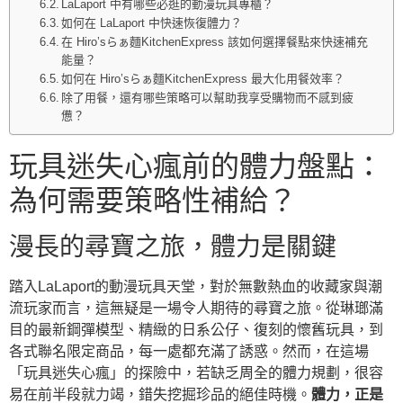
LaLaport 中有哪些必逛的動漫玩具專櫃？
如何在 LaLaport 中快速恢復體力？
在 Hiro’sらぁ麵KitchenExpress 該如何選擇餐點來快速補充
能量？
如何在 Hiro’sらぁ麵KitchenExpress 最大化用餐效率？
除了用餐，還有哪些策略可以幫助我享受購物而不感到疲
憊？
玩具迷失心瘋前的體力盤點：
為何需要策略性補給？
漫長的尋寶之旅，體力是關鍵
踏入LaLaport的動漫玩具天堂，對於無數熱血的收藏家與潮
流玩家而言，這無疑是一場令人期待的尋寶之旅。從琳瑯滿
目的最新鋼彈模型、精緻的日系公仔、復刻的懷舊玩具，到
各式聯名限定商品，每一處都充滿了誘惑。然而，在這場
「玩具迷失心瘋」的探險中，若缺乏周全的體力規劃，很容
易在前半段就力竭，錯失挖掘珍品的絕佳時機。
體力，正是