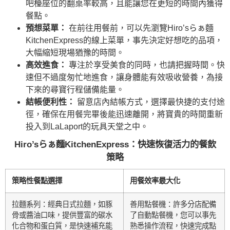
吧檯座位的翻桌率較高，且能讓您在更短的時間內獲得
餐點。
預想菜單：
在前往用餐前，可以先瀏覽Hiro’sらぁ麵
KitchenExpress的線上菜單，事先決定好想吃的品項，
大幅縮短現場猶豫的時間。
高效進食：
專注於享受美食的同時，也請把握時間。快
速但不過度匆忙地進食，讓身體能有效吸收營養，為接
下來的尋寶行程儲備能量。
結帳便利性：
留意店內結帳方式，選擇最快捷的支付途
徑，確保在用餐完畢後能迅速離開，將寶貴的時間重新
投入到LaLaport的玩具天堂之中。
Hiro’sらぁ麵KitchenExpress：快速恢復活力的餐飲
策略
策略性餐點選擇
用餐效率最大化
拉麵系列：經典日式拉麵，如豚
善用點餐機：許多分店配備
骨或醬油口味，提供豐富的碳水
了自動點餐機，您可以事先
化合物和蛋白質，是快速補充能
熟悉操作流程，快速完成點