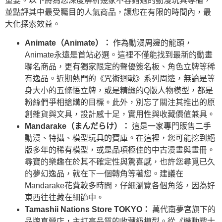
重要。以下將為您深度解析幾家不容錯過的動漫玩具專櫃，
並點評其中最受矚目的人氣商品，讓您在有限的時間內，最
大化探索效益。
Animate（Animate）：
作為動漫周邊的龍頭，
Animate永遠是首站必選。這裡不僅能找到最新的動畫
聯名商品，更有獨家限定的聲優簽名板、角色立牌等稀
有逸品。近期熱門的《咒術迴戰》系列周邊，無論是等
身大小的五條悟立牌，或是精緻的Q版人物模型，都是
粉絲們爭相搶購的目標。此外，別忘了關注其推出的原
創雜貨與文具，設計感十足，實用性與收藏價值兼具。
Mandarake（まんだらけ）：
這是一家專門販售二手
動漫、特攝、模型玩具的寶庫。在這裡，您可能挖到絕
版多年的稀有模型，或是品項極佳的中古漫畫與畫冊。
尋寶的樂趣在於其不確定性與驚喜感，也許您尋覓已久
的夢幻逸品，就在下一個轉角等著您。建議在
Mandarake花費較多時間，仔細瀏覽各個角落，因為好
東西往往藏在細節中。
Tamashii Nations Store TOKYO：
萬代南夢宮旗下的
品牌直營店，主打高品質的收藏級模型。從《機動戰士