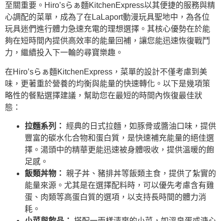
至關重要。Hiro’sらぁ麵KitchenExpress以其便捷的服務與精
心調配的菜單，成為了在LaLaport動漫玩具聖地中，為各位
玩具迷們進行體力急速充電的理想選擇。其核心優勢在於能
夠在短時間內提供高效率的能量回補，讓您能迅速恢復戰鬥
力，繼續投入下一輪的尋寶樂趣。
在Hiro’sらぁ麵KitchenExpress，菜單的設計不僅考慮到美
味，更著重於營養的均衡與能量的快速轉化。以下是幾項策
略性的餐點選擇建議，幫助您在最短的時間內恢復最佳狀
態：
拉麵系列：
經典的日式拉麵，如豚骨或醬油口味，提供
豐富的碳水化合物和蛋白質，是快速補充能量的絕佳選
擇。湯頭中的精華更能迅速被身體吸收，提供溫暖的飽
足感。
飯類丼物：
親子丼、豬排丼等飯類主食，提供了紮實的
能量來源。尤其是在選擇配料時，可以優先考慮含有雞
蛋、肉類等高蛋白質的選項，以支持長時間的體力消
耗。
小菜與飲品：
搭配一兩樣清爽的小菜，如溫泉蛋或溏心