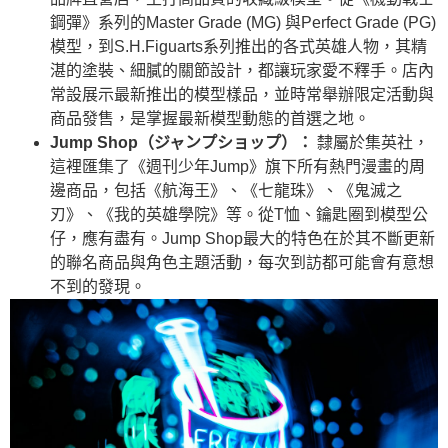
鋼彈》系列的Master Grade (MG) 與Perfect Grade (PG)
模型，到S.H.Figuarts系列推出的各式英雄人物，其精
湛的塗裝、細膩的關節設計，都讓玩家愛不釋手。店內
常設展示最新推出的模型樣品，並時常舉辦限定活動與
商品發售，是掌握最新模型動態的首選之地。
Jump Shop（ジャンプショップ）：
隸屬於集英社，
這裡匯集了《週刊少年Jump》旗下所有熱門漫畫的周
邊商品，包括《航海王》、《七龍珠》、《鬼滅之
刃》、《我的英雄學院》等。從T恤、鑰匙圈到模型公
仔，應有盡有。Jump Shop最大的特色在於其不斷更新
的聯名商品與角色主題活動，每次到訪都可能會有意想
不到的發現。