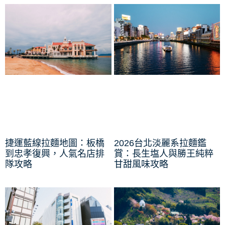
捷運藍線拉麵地圖：板橋
2026台北淡麗系拉麵鑑
到忠孝復興，人氣名店排
賞：長生塩人與勝王純粹
隊攻略
甘甜風味攻略