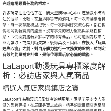
完成這場尋寶任務的根本。
許多玩家往往低估了在一間大型購物中心中，連續數小時專
注於搜尋、比較、甚至排隊等待的消耗。每一次彎腰細看貨
架、每一次拿起模型把玩、每一次與同好交流心得，都在悄
悄地消耗著寶貴的能量。沒有事先的體力盤點與策略性補
給，即使面前擺著夢寐以求的稀有逸品，也可能因為疲憊而
無力爭取，或是判斷失誤，後悔莫及。因此，
在投入「玩具
迷失心瘋」之前，對自身體力進行一次務實的盤點，並制定
有效的能量補充計畫，是每位專業玩家必備的戰術。
LaLaport動漫玩具專櫃深度解
析：必訪店家與人氣商品
精選人氣店家與鎮店之寶
LaLaport作為動漫玩具愛好者的朝聖地，匯聚了眾多令人垂
涎的品牌專櫃。在展開尋寶之旅前，精準鎖定目標店家至關