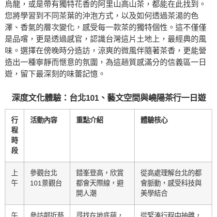
烏龍，或是帶有獨特花香的阿里山高山茶，都能在此找到。
您將學習到不同茶葉的沖泡方式，以及如何透過茶湯的色
澤、香氣的層次變化，感受每一款茶的獨特個性。這不僅僅
是品嚐，更是透過感官，認識台灣這片土地上，最經典的風
味。選擇在傍晚時分造訪，涼爽的微風伴隨著茶香，更能營
造出一種寧靜而愜意的氛圍，為這趟質感滿分的信義區一日
遊，留下最深刻的味蕾記憶。
深度文化體驗：台北101、藝文空間與嶢陽茶行一日遊
行
活動內容
重點介紹
體驗核心
程
時
段
上
參觀台北
錯峯登高，欣賞
從高處理解台北的都
午
101景觀台
都會天際線，避
會脈動，感受科技與
開人潮
美學結合
午
參訪鄰近藝
尋找在地底蘊，
從緊湊行程中抽離，