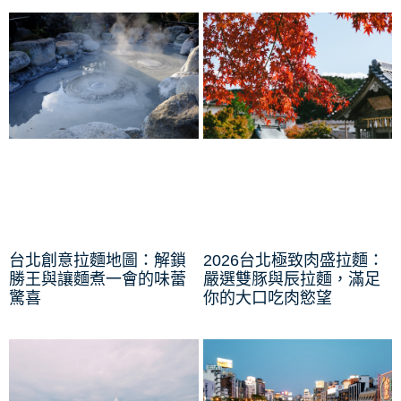
台北創意拉麵地圖：解鎖
2026台北極致肉盛拉麵：
勝王與讓麵煮一會的味蕾
嚴選雙豚與辰拉麵，滿足
驚喜
你的大口吃肉慾望