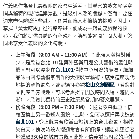
信義區作為台北最耀眼的都會生活圈，其豐富的藝文展演空
間與獨特的現代建築景觀，是吸引人潮的關鍵。然而，要在
週末盡情體驗這些魅力，卻常面臨人潮擁擠的挑戰。因此，
掌握「黃金時段」進行錯峯遊，便成為一趟質感旅程的核
心。我們將提供具體的行程規劃，讓您能避開午間人潮，悠
閒地享受信義區的文化精髓。
上午時段（9:00 AM – 11:00 AM）：
此時人潮相對稀
少，是欣賞台北101建築外觀與周邊公共藝術的最佳時
機。您可以漫步在
台北101
購物中心周邊的廣場，細細
品味由國際藝術家創作的大型裝置藝術，感受這座現代
地標的藝術氣息。或是選擇參觀
松山文創園區
（若您對
文創產業有興趣，可以考慮提早開放時間入場，避開人
潮），欣賞其獨特的歷史建築與當期的藝文展覽。
傍晚時段（5:00 PM – 7:00 PM）：
隨著夜幕低垂，信
義區換上另一番迷人風貌。此時，您可以選擇再次造訪
台北101
，登上觀景台欣賞華燈初上的台北夜景，相較
於白天，傍晚時段人潮通常會有所紓解，讓您能更從容
地體驗360度的城市景觀。此外，信義誠品周邊的戶外