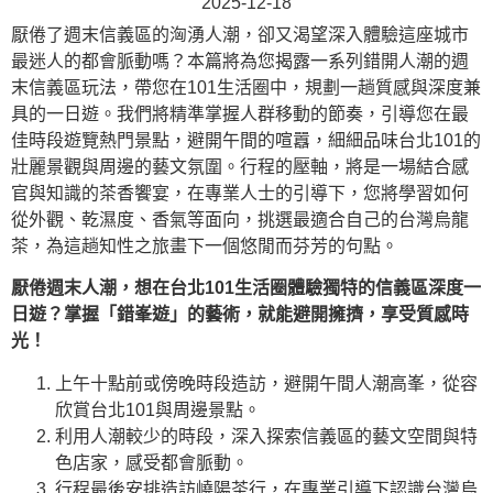
2025-12-18
厭倦了週末信義區的洶湧人潮，卻又渴望深入體驗這座城市
最迷人的都會脈動嗎？本篇將為您揭露一系列錯開人潮的週
末信義區玩法，帶您在101生活圈中，規劃一趟質感與深度兼
具的一日遊。我們將精準掌握人群移動的節奏，引導您在最
佳時段遊覽熱門景點，避開午間的喧囂，細細品味台北101的
壯麗景觀與周邊的藝文氛圍。行程的壓軸，將是一場結合感
官與知識的茶香饗宴，在專業人士的引導下，您將學習如何
從外觀、乾濕度、香氣等面向，挑選最適合自己的台灣烏龍
茶，為這趟知性之旅畫下一個悠閒而芬芳的句點。
厭倦週末人潮，想在台北101生活圈體驗獨特的信義區深度一
日遊？掌握「錯峯遊」的藝術，就能避開擁擠，享受質感時
光！
上午十點前或傍晚時段造訪，避開午間人潮高峯，從容
欣賞台北101與周邊景點。
利用人潮較少的時段，深入探索信義區的藝文空間與特
色店家，感受都會脈動。
行程最後安排造訪嶢陽茶行，在專業引導下認識台灣烏