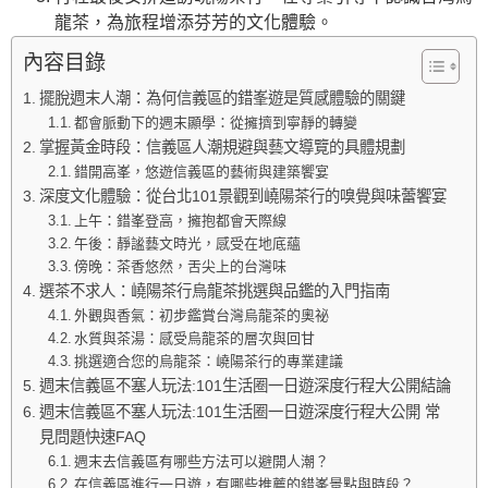
龍茶，為旅程增添芬芳的文化體驗。
內容目錄
擺脫週末人潮：為何信義區的錯峯遊是質感體驗的關鍵
都會脈動下的週末顯學：從擁擠到寧靜的轉變
掌握黃金時段：信義區人潮規避與藝文導覽的具體規劃
錯開高峯，悠遊信義區的藝術與建築饗宴
深度文化體驗：從台北101景觀到嶢陽茶行的嗅覺與味蕾饗宴
上午：錯峯登高，擁抱都會天際線
午後：靜謐藝文時光，感受在地底蘊
傍晚：茶香悠然，舌尖上的台灣味
選茶不求人：嶢陽茶行烏龍茶挑選與品鑑的入門指南
外觀與香氣：初步鑑賞台灣烏龍茶的奧祕
水質與茶湯：感受烏龍茶的層次與回甘
挑選適合您的烏龍茶：嶢陽茶行的專業建議
週末信義區不塞人玩法:101生活圈一日遊深度行程大公開結論
週末信義區不塞人玩法:101生活圈一日遊深度行程大公開 常
見問題快速FAQ
週末去信義區有哪些方法可以避開人潮？
在信義區進行一日遊，有哪些推薦的錯峯景點與時段？