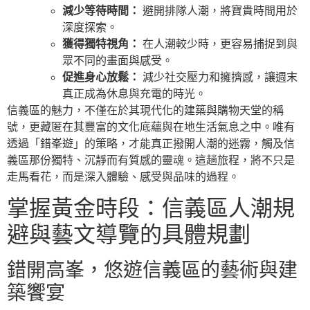
減少等待時間：
避開排隊人潮，將寶貴時間用於
深度探索。
獲得獨特視角：
在人潮較少時，更容易捕捉到與
眾不同的畫面與感受。
促進身心放鬆：
減少社交壓力和擁擠感，讓週末
真正成為休息與充電的時光。
信義區的魅力，不僅在於其現代化的建築與購物天堂的稱
號，更藏匿在其豐富的文化底蘊與在地生活氣息之中。唯有
透過「錯峯遊」的策略，才能真正撥開人潮的迷霧，觸及信
義區那份獨特、沉靜而有質感的靈魂。這趟旅程，將不只是
走馬看花，而是深入體驗、感受與品味的過程。
掌握黃金時段：信義區人潮規
避與藝文導覽的具體規劃
錯開高峯，悠遊信義區的藝術與建
築饗宴