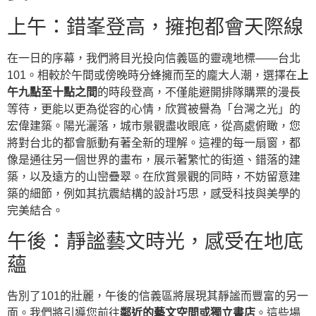
上午：錯峯登高，擁抱都會天際線
在一日的序幕，我們將目光投向信義區的靈魂地標——台北
101。相較於午間或傍晚時分蜂擁而至的龐大人潮，選擇在
上
午九點至十點之間
的時段登高，不僅能避開排隊購票的漫長
等待，更能以更為從容的心情，欣賞被譽為「台灣之光」的
宏偉建築。陽光灑落，城市景觀盡收眼底，從高處俯瞰，您
將對台北的都會脈動有著全新的理解。這裡的每一扇窗，都
像是通往另一個世界的畫布，展示著繁忙的街道、錯落的建
築，以及遠方的山巒疊翠。在欣賞景觀的同時，不妨留意建
築的細節，例如其抗震結構的設計巧思，感受科技與美學的
完美結合。
午後：靜謐藝文時光，感受在地底
蘊
告別了101的壯麗，午後的信義區將展現其靜謐而豐富的另一
面。我們將引導您前往
鄰近的藝文空間或獨立書店
。這些場