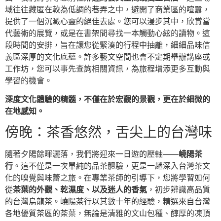
域往往藏匿在較為低調的巷弄之中，避開了商業區的喧囂，
提供了一個沉澱心靈的絕佳去處。您可以漫步其中，欣賞當
代藝術的展覽，或是在書架間尋找一本觸動心絃的讀物。這
段時間的安排，旨在讓您從緊湊的行程中抽離，細細品味信
義區深厚的文化底蘊。許多藝文空間也會不定期舉辦講座或
工作坊，您可以事先查詢相關資訊，為旅程增添更多互動與
學習的機會。
深度文化體驗的精髓，不僅在於宏觀的景觀，更在於細微的
在地感知。
傍晚：茶香悠然，舌尖上的台灣味
隨著夕陽餘暉灑落，我們將迎來一日遊的壓軸——
嶢陽茶
行
。這不僅是一次單純的品茶體驗，更是一趟深入台灣茶文
化的嗅覺與味蕾之旅。在專業茶師的引導下，您將學習如何
從
茶葉的外觀、乾濕度、以及迷人的香氣
，初步辨識高品質
的台灣烏龍茶。嶢陽茶行以其數十年的經驗，精選來自台灣
各地優質茶區的茶葉，無論是清雅的文山包種、醇厚的凍頂