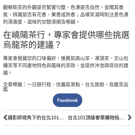
觀察乾茶的外觀是否緊實勻整、色澤是否自然，並聞其香
氣，辨識是否有花香、果香或熟香；品嚐茶湯時則注意色澤
的清澈度、滋味的甘醇滑順及喉韻。
在嶢陽茶行，專家會提供哪些挑選
烏龍茶的建議？
專家會根據您的口味偏好，推薦如高山茶、凍頂茶、文山包
種茶等不同產地特色與風味的茶款，並提供沖泡與保存的建
議。
文章標籤：
一日遊行程
、
信義區景點
、
台北旅遊
、
烏龍茶品
鑑
Facebook
攝影師視角下的台北101：穿梭摩天樓光影，尋訪百年嶢陽茶韻
台北101頂級奢華購物指南：精選國際精品與台灣茶道品味之旅