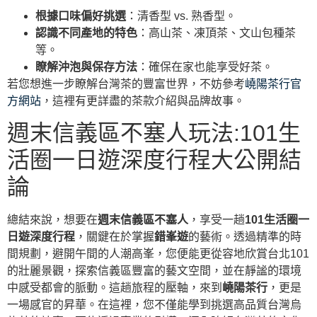
根據口味偏好挑選
：清香型 vs. 熟香型。
認識不同產地的特色
：高山茶、凍頂茶、文山包種茶
等。
瞭解沖泡與保存方法
：確保在家也能享受好茶。
若您想進一步瞭解台灣茶的豐富世界，不妨參考
嶢陽茶行官
方網站
，這裡有更詳盡的茶款介紹與品牌故事。
週末信義區不塞人玩法:101生
活圈一日遊深度行程大公開結
論
總結來說，想要在
週末信義區不塞人
，享受一趟
101生活圈一
日遊深度行程
，關鍵在於掌握
錯峯遊
的藝術。透過精準的時
間規劃，避開午間的人潮高峯，您便能更從容地欣賞台北101
的壯麗景觀，探索信義區豐富的藝文空間，並在靜謐的環境
中感受都會的脈動。這趟旅程的壓軸，來到
嶢陽茶行
，更是
一場感官的昇華。在這裡，您不僅能學到挑選高品質台灣烏