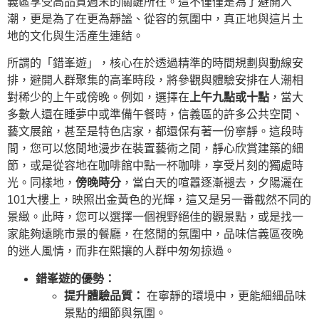
義區享受高品質週末的關鍵所在。這不僅僅是為了避開人
潮，更是為了在更為靜謐、從容的氛圍中，真正地與這片土
地的文化與生活產生連結。
所謂的「錯峯遊」，核心在於透過精準的時間規劃與動線安
排，避開人群聚集的高峯時段，將參觀與體驗安排在人潮相
對稀少的上午或傍晚。例如，選擇在
上午九點或十點
，當大
多數人還在睡夢中或準備午餐時，信義區的許多公共空間、
藝文展館，甚至是特色店家，都還保有著一份寧靜。這段時
間，您可以悠閒地漫步在裝置藝術之間，靜心欣賞建築的細
節，或是從容地在咖啡館中點一杯咖啡，享受片刻的獨處時
光。同樣地，
傍晚時分
，當白天的喧囂逐漸褪去，夕陽灑在
101大樓上，映照出金黃色的光輝，這又是另一番截然不同的
景緻。此時，您可以選擇一個視野絕佳的觀景點，或是找一
家能夠遠眺市景的餐廳，在悠閒的氛圍中，品味信義區夜晚
的迷人風情，而非在熙攘的人群中匆匆掠過。
錯峯遊的優勢：
提升體驗品質：
在寧靜的環境中，更能細細品味
景點的細節與氛圍。