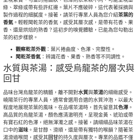
綠、翠綠或帶有些許紅邊。葉片不應破碎，這代表著採摘與
製作過程的細膩度。接著，請茶行專業人員為您介紹
茶葉的
香氣
。輕輕聞乾茶的香氣，感受其層次感，是帶有花香、果
香、還是烘焙的熟香？這初步的嗅覺體驗，已能為您勾勒出
茶的初步樣貌。
觀察乾茶外觀
：葉片捲曲度、色澤、完整性。
聞乾茶香氣
：辨識花香、果香、熟香等不同調性。
水質與茶湯：感受烏龍茶的層次與
回甘
品味台灣烏龍茶的精髓，離不開對
水質
與
茶湯
的細緻感受。
嶢陽茶行的專業人員，通常會選用合適的水質沖泡，以最大
程度地展現茶葉的風味。在品嚐茶湯時，首先留意其
色澤
。
高品質的烏龍茶湯，顏色應清澈明亮，呈現金黃、琥珀或帶
有寶石紅的色澤，絕無渾濁之感。接著，請細細品味茶湯在
口中的
滋味
。是甘醇、滑順，還是帶有獨特的喉韻？隨著茶
湯滑過喉間，感受其
回甘
的持久度與層次。專業的品鑑不僅