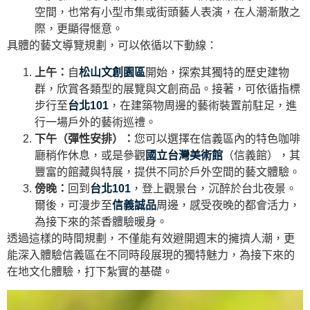
空間，也常有小型市集或街頭藝人表演，在人潮漸散之
際，更顯得愜意。
具體的藝文導覽規劃，可以依循以下動線：
上午：
自
松山文創園區
開始，探索其獨特的歷史建物
群，欣賞各類型的展覽與文創商品。接著，可依循指標
步行至
台北101
，在建築物周邊的藝術裝置前駐足，進
行一場戶外的藝術巡禮。
下午（彈性安排）：
您可以選擇在信義區內的特色咖啡
廳稍作休息，或是參觀
國立台灣美術館
（信義館），其
豐富的館藏與特展，提供不同於戶外空間的藝文體驗。
傍晚：
回到
台北101
，登上觀景台，沉醉於台北夜景。
爾後，可漫步至
信義誠品
周邊，感受夜晚的都會活力，
為接下來的茶香體驗暖身。
透過這樣的時間規劃，不僅能有效避開週末的擁擠人潮，更
能深入體驗信義區在不同時段展現的獨特魅力，為接下來的
在地文化體驗，打下紮實的基礎。