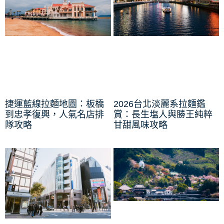
捷運藍線拉麵地圖：板橋
2026台北淡麗系拉麵鑑
到忠孝復興，人氣名店排
賞：長生塩人與勝王純粹
隊攻略
甘甜風味攻略