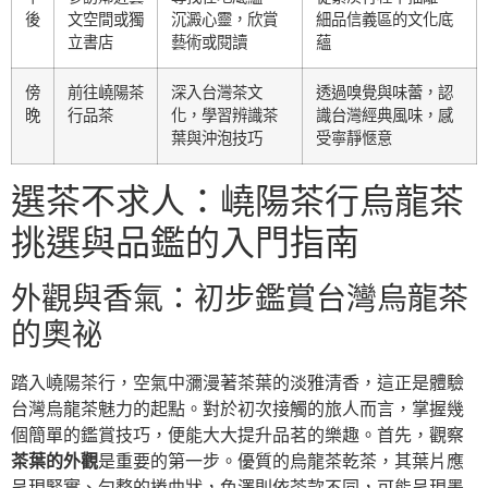
後
文空間或獨
沉澱心靈，欣賞
細品信義區的文化底
立書店
藝術或閱讀
蘊
傍
前往嶢陽茶
深入台灣茶文
透過嗅覺與味蕾，認
晚
行品茶
化，學習辨識茶
識台灣經典風味，感
葉與沖泡技巧
受寧靜愜意
選茶不求人：嶢陽茶行烏龍茶
挑選與品鑑的入門指南
外觀與香氣：初步鑑賞台灣烏龍茶
的奧祕
踏入嶢陽茶行，空氣中瀰漫著茶葉的淡雅清香，這正是體驗
台灣烏龍茶魅力的起點。對於初次接觸的旅人而言，掌握幾
個簡單的鑑賞技巧，便能大大提升品茗的樂趣。首先，觀察
茶葉的外觀
是重要的第一步。優質的烏龍茶乾茶，其葉片應
呈現緊實、勻整的捲曲狀，色澤則依茶款不同，可能呈現墨