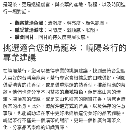
是喝茶，更是透過感官，與茶葉的產地、製程、以及時間進
行一場對話。
觀察茶湯色澤
：清澈度、明亮度、顏色範圍。
感受茶湯滋味
：甘醇度、滑順感、喉韻。
體會回甘
：回甘的持久度與層次感。
挑選適合您的烏龍茶：嶢陽茶行的
專業建議
在嶢陽茶行，您可以獲得專業的挑選建議，找到最符合您個
人喜好的台灣烏龍茶。茶行專家會根據您的口味偏好，例如
偏愛清爽的花香型，或是偏重烘焙的熟香型，推薦相應的茶
款。他們也會分享不同茶款的
產地特色
，像是高山茶的清
雅、凍頂茶的醇厚，或是文山包種茶的幽雅花香，讓您更瞭
解茶的出身。此外，瞭解
沖泡方式
的差異，以及
保存
的注意
事項，也能幫助您在家中更好地延續這份美好的品茗體驗。
嶢陽茶行不僅是一個購茶的場所，更是一個推廣台灣茶文
化、分享品茗樂趣的知識寶庫。