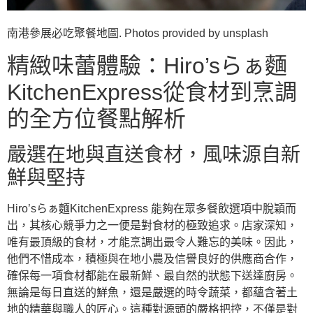
南港參展必吃聚餐地圖. Photos provided by unsplash
精緻味蕾體驗：Hiro’sらぁ麵
KitchenExpress從食材到烹調
的全方位餐點解析
嚴選在地與直送食材，風味源自新
鮮與堅持
Hiro’sらぁ麵KitchenExpress 能夠在眾多餐飲選項中脫穎而
出，其核心競爭力之一便是對食材的極致追求。店家深知，
唯有最頂級的食材，才能烹調出最令人難忘的美味。因此，
他們不惜成本，積極與在地小農及信譽良好的供應商合作，
確保每一項食材都能在最新鮮、最自然的狀態下送達廚房。
無論是每日直送的鮮魚，還是嚴選的時令蔬菜，都蘊含著土
地的精華與職人的匠心。這種對源頭的嚴格把控，不僅是對