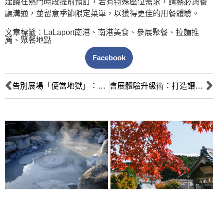
建議在熱門時段提前預訂，若有特殊座位需求，請務必與餐
廳溝通，並留意季節限定菜單，以獲得更佳的用餐體驗。
文章標籤：
LaLaport南港
、
南港美食
、
參展聚餐
、
拉麵推
薦
、
聚餐地點
Facebook
告別展場「便當地獄」：LaLaport 5F 的職人拉麵美味祕境
會展體驗升級術：打造讓品牌與受眾深度連結的高質感參展饗宴