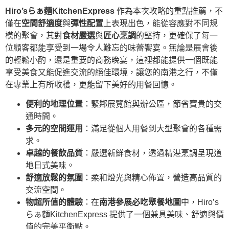
Hiro’sらぁ麵KitchenExpress
作為本次攻略的重點推薦，不
僅在
空間舒適度
與
彈性配置
上表現出色，能從容應對不同規
模的聚會，其對
食材嚴選
與
匠心烹調
的堅持，更確保了每一
位顧客都能享受到一場令人難忘的味蕾饗宴。無論是展會後
的輕鬆小酌，還是重要的商務晚宴，這裡都能提供一個既能
享受美食又能促進交流的絕佳環境，讓您的南港之行，不僅
在專業上有所收穫，更能留下美好的用餐回憶。
便利的地理位置
：緊鄰展覽館與辦公區，節省寶貴的交
通時間。
多元的空間運用
：滿足從個人用餐到大型聚會的各種需
求。
卓越的餐飲品質
：嚴選新鮮食材，透過精湛烹調呈現道
地日式美味。
舒適放鬆的氛圍
：柔和燈光與精心佈置，營造高品質的
交流空間。
物超所值的體驗
：在
南港參展必吃聚餐地圖
中，Hiro’s
らぁ麵KitchenExpress 提供了一個兼具美味、舒適與價
值的完美平衡點。