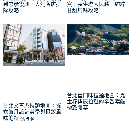
到忠孝復興，人氣名店排
賞：長生塩人與勝王純粹
隊攻略
甘甜風味攻略
台北重口味拉麵地圖：鬼
金棒與辰拉麵的辛香濃鹹
台北文青系拉麵地圖：探
極致饗宴
索兼具設計美學與極致風
味的特色店家