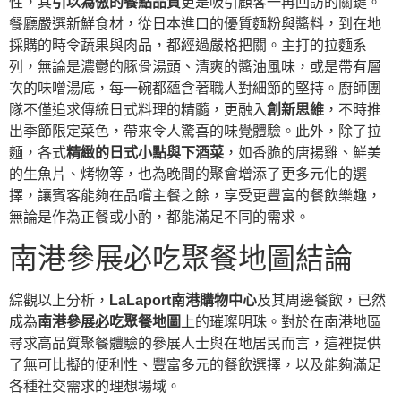
性，其
引以為傲的餐點品質
更是吸引顧客一再回訪的關鍵。
餐廳嚴選新鮮食材，從日本進口的優質麵粉與醬料，到在地
採購的時令蔬果與肉品，都經過嚴格把關。主打的拉麵系
列，無論是濃鬱的豚骨湯頭、清爽的醬油風味，或是帶有層
次的味噌湯底，每一碗都蘊含著職人對細節的堅持。廚師團
隊不僅追求傳統日式料理的精髓，更融入
創新思維
，不時推
出季節限定菜色，帶來令人驚喜的味覺體驗。此外，除了拉
麵，各式
精緻的日式小點與下酒菜
，如香脆的唐揚雞、鮮美
的生魚片、烤物等，也為晚間的聚會增添了更多元化的選
擇，讓賓客能夠在品嚐主餐之餘，享受更豐富的餐飲樂趣，
無論是作為正餐或小酌，都能滿足不同的需求。
南港參展必吃聚餐地圖結論
綜觀以上分析，
LaLaport南港購物中心
及其周邊餐飲，已然
成為
南港參展必吃聚餐地圖
上的璀璨明珠。對於在南港地區
尋求高品質聚餐體驗的參展人士與在地居民而言，這裡提供
了無可比擬的便利性、豐富多元的餐飲選擇，以及能夠滿足
各種社交需求的理想場域。