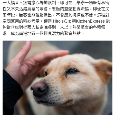
一大福音。無需擔心場地限制，即可在此舉辦一場既有私密
性又不失活絡氣氛的聚會。餐廳的整體動線流暢，即便在尖
峯時段，顧客也能輕鬆進出，不會感到擁擠或不便。這種對
空間運用的精妙考量，使得 Hiro’sらぁ麵KitchenExpress 能
夠從容應對從兩人私密晚餐到十人以上熱鬧聚會的各種需
求，成為南港地區一個極具潛力的聚會熱點。