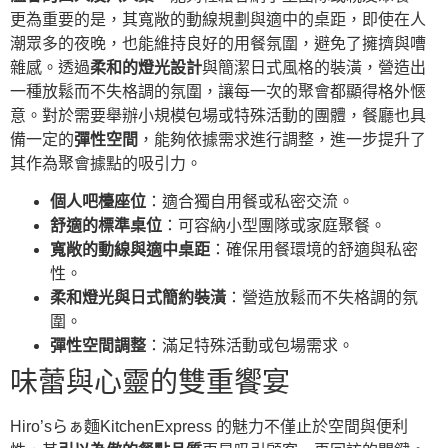
更為重要的是，其寬敞的動線規劃與適中的桌距，即使在人
潮眾多的夜晚，也能維持良好的用餐氛圍，避免了擁擠與嘈
雜感。透過
柔和的燈光設計
與簡潔日式風格的裝潢，營造出
一種放鬆而不失格調的氛圍，讓每一次的聚會都顯得格外愜
意。對於需要舉辦小規模包場或特殊活動的團體，餐廳也具
備一定的
彈性空間
，能夠依據需求進行調整，進一步提升了
其作為聚會據點的吸引力。
個人吧檯座位
：適合獨自用餐或私密交流。
舒適的標準桌位
：可容納小型團隊或家庭聚餐。
寬敞的動線與適中桌距
：確保用餐環境的舒適與私密
性。
柔和燈光與日式簡約裝潢
：營造放鬆而不失格調的氛
圍。
彈性空間調整
：滿足特殊活動或包場需求。
味蕾與心靈的雙重饗宴
Hiro’sらぁ麵KitchenExpress 的魅力不僅止於空間與便利