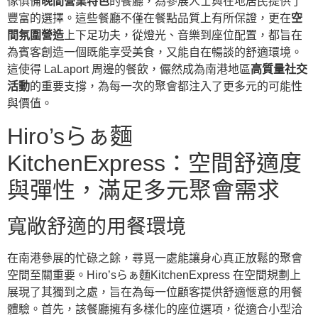
傢俱備
晚間營業特色
的餐廳，為參展人士與在地居民提供了
豐富的選擇。這些餐廳不僅在餐點品質上有所保證，更在
空
間氛圍營造
上下足功夫，從燈光、音樂到座位配置，都旨在
為賓客創造一個既能享受美食，又能自在暢談的舒適環境。
這使得 LaLaport 周邊的餐飲，儼然成為南港地區
高質量社交
活動
的重要支撐，為每一次的聚會都注入了更多元的可能性
與價值。
Hiro’sらぁ麵
KitchenExpress：空間舒適度
與彈性，滿足多元聚會需求
寬敞舒適的用餐環境
在南港參展的忙碌之餘，尋覓一處能讓身心真正放鬆的聚會
空間至關重要。Hiro’sらぁ麵KitchenExpress 在空間規劃上
展現了其獨到之處，旨在為每一位顧客提供舒適愜意的用餐
體驗。首先，該餐廳擁有多樣化的座位選項，從適合小型洽