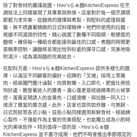
除了對食材的嚴謹挑選，Hiro’sらぁ麵KitchenExpress 在烹
調技法上同樣展現了其專業與熱情。店家對於每一個烹調環
節都力求完美，從麵條的選擇與煮製，到配料的處理與擺
盤，無不透露著精緻的日式料理精神。他們所使用的拉麵，
根據不同湯頭的特性，精心挑選了數種不同粗細、軟硬度的
麵條，確保每一種組合都能達到最佳的口感。煮麵的時間更
是精準控制，讓麵條呈現出恰到好處的彈牙口感，完美地吸
附湯汁，成為湯與麵的完美結合。
在配料方面，Hiro’sらぁ麵KitchenExpress 提供多樣化的選
擇，以滿足不同顧客的偏好。招牌的「叉燒」採用上等豬
肉，經過獨門醬汁滷製，肉質軟嫩，入口即化，肥瘦比例恰
到好處，散發著迷人的醬香。溏心蛋更是經過精準的火候掌
控，蛋黃呈現誘人的金黃色，口感滑嫩，與拉麵一同入口，
增添了豐富的層次感。此外，店家也提供如炸雞、可樂餅、
日式煎餃等各式小點，這些小點同樣選用新鮮食材，經過精
心製作，不僅能作為主餐的完美搭配，也能獨立成為小酌時
光的美味佐伴。特別值得一提的是，Hiro’sらぁ麵
KitchenExpress 並不墨守成規，他們不時會推出季節限定的