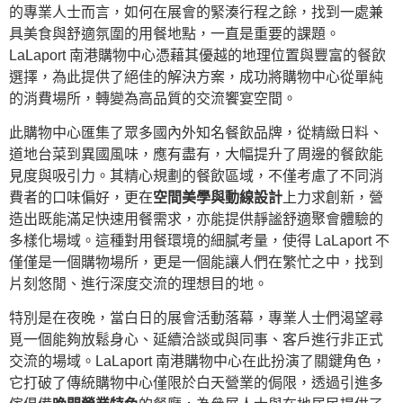
的專業人士而言，如何在展會的緊湊行程之餘，找到一處兼
具美食與舒適氛圍的用餐地點，一直是重要的課題。
LaLaport 南港購物中心憑藉其優越的地理位置與豐富的餐飲
選擇，為此提供了絕佳的解決方案，成功將購物中心從單純
的消費場所，轉變為高品質的交流饗宴空間。
此購物中心匯集了眾多國內外知名餐飲品牌，從精緻日料、
道地台菜到異國風味，應有盡有，大幅提升了周邊的餐飲能
見度與吸引力。其精心規劃的餐飲區域，不僅考慮了不同消
費者的口味偏好，更在
空間美學與動線設計
上力求創新，營
造出既能滿足快速用餐需求，亦能提供靜謐舒適聚會體驗的
多樣化場域。這種對用餐環境的細膩考量，使得 LaLaport 不
僅僅是一個購物場所，更是一個能讓人們在繁忙之中，找到
片刻悠閒、進行深度交流的理想目的地。
特別是在夜晚，當白日的展會活動落幕，專業人士們渴望尋
覓一個能夠放鬆身心、延續洽談或與同事、客戶進行非正式
交流的場域。LaLaport 南港購物中心在此扮演了關鍵角色，
它打破了傳統購物中心僅限於白天營業的侷限，透過引進多