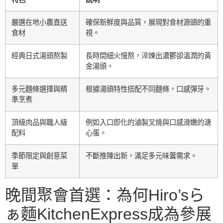
嚴選在地小農直送
確保新鮮度與品質，展現對食材源頭的重
食材
視。
經典日式湯頭熬製
長時間細火慢熬，淬煉出濃鬱卻溫潤的黃
金湯頭。
多元麵條選擇與精
根據湯頭特性搭配不同麵條，口感彈牙。
準烹煮
頂級肉品與職人級
例如入口即化的滷製叉燒與口感滑嫩的溏
配料
心蛋。
季節限定與創意菜
不斷推陳出新，滿足多元味蕾需求。
單
晚間聚會首選：為何Hiro’sら
ぁ麵KitchenExpress成為參展