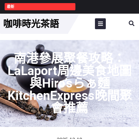
最新
咖啡時光茶語
南港參展聚餐攻略：
LaLaport周邊美食地圖
與Hiro’sらぁ麵
KitchenExpress晚間聚
會推薦