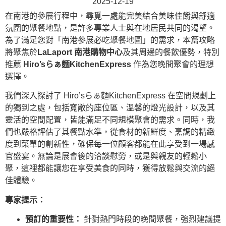
2025-12-19
在南港的參展行程中，尋覓一處能完美結合美味佳餚與舒適
氛圍的聚餐地點，是許多專業人士與在地居民共同的渴望。
為了滿足您對「南港參展必吃聚餐地圖」的需求，本篇攻略
將聚焦於
LaLaport 南港購物中心
及其周邊的餐飲優勢，特別
推薦
Hiro’sらぁ麵KitchenExpress
作為您晚間聚會的理想
選擇。
我們深入探討了 Hiro’sらぁ麵KitchenExpress 在空間規劃上
的獨到之處，包括寬敞的座位區、溫馨的燈光設計，以及其
靈活的空間配置，皆能滿足不同規模聚會的需求。同時，我
們也嚴格評估了其餐點水準，從食材的新鮮度、烹調的精緻
度到菜單的創新性，確保每一位顧客都能在此享受到一場感
官盛宴。無論是展會後的洽談慰勞，或是與親友的輕鬆小
聚，這裡都能讓您在享受美食的同時，獲得放鬆與交流的絕
佳體驗。
專家提示：
預訂的重要性：
針對熱門時段的晚間聚餐，強烈建議提