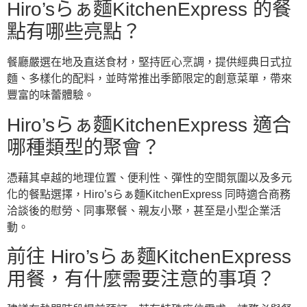
Hiro’sらぁ麵KitchenExpress 的餐
點有哪些亮點？
餐廳嚴選在地及直送食材，堅持匠心烹調，提供經典日式拉
麵、多樣化的配料，並時常推出季節限定的創意菜單，帶來
豐富的味蕾體驗。
Hiro’sらぁ麵KitchenExpress 適合
哪種類型的聚會？
憑藉其卓越的地理位置、便利性、彈性的空間氛圍以及多元
化的餐點選擇，Hiro’sらぁ麵KitchenExpress 同時適合商務
洽談後的慰勞、同事聚餐、親友小聚，甚至是小型企業活
動。
前往 Hiro’sらぁ麵KitchenExpress
用餐，有什麼需要注意的事項？