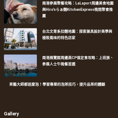
南港參展聚餐攻略：LaLaport周邊美食地圖
與Hiro’sらぁ麵KitchenExpress晚間聚會推
薦
台北文青系拉麵地圖：探索兼具設計美學與
極致風味的特色店家
南港展覽館周邊高CP值定食攻略：上班族、
參展人士午晚餐首選
茶藝大師都這麼泡！學習專業的泡茶技巧，提升品茶的體驗
Gallery