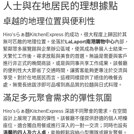
人士與在地居民的理想據點
卓越的地理位置與便利性
Hiro’sらぁ麵KitchenExpress 的成功，很大程度上歸因於其
無可匹敵的地理位置。坐落於
LaLaport南港購物中心
內部，
緊鄰眾多展覽館與企業辦公區域，使其成為參展人士結束一
天繁忙工作後，尋求放鬆與美食的首選。無論是需要與客戶
進行非正式的晚間商談，或是與同事共享工作成果，該餐廳
的便利性大大節省了交通時間，讓賓客能夠更專注於交流與
享受。對於在地居民而言，這裡同樣提供了絕佳的晚餐去
處，無需長途跋涉即可品嚐到高品質的拉麵與日式料理。
滿足多元聚會需求的彈性氛圍
Hiro’sらぁ麵KitchenExpress 深諳不同聚會的需求，在空間
設計上展現了高度的彈性。該餐廳不僅提供舒適的個人吧檯
座位，適合獨自用餐或進行深入的一對一交流；同時也設有
溫馨的四人及六人桌
，能夠輕鬆容納小型團隊或親友聚餐。