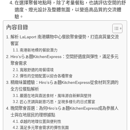
在選擇聚餐地點時，除了考量餐點，也請評估空間的舒
適度、燈光設計及整體氛圍，以營造高品質的交流體
驗。
內容目錄
解析 LaLaport 南港購物中心餐飲聚會優勢，打造高質量交流
饗宴
南港新地標的餐飲潛力
Hiro’sらぁ麵KitchenExpress：空間舒適度與彈性，滿足多元
聚會需求
寬敞舒適的用餐環境
彈性的空間配置以迎合各種聚會
精緻味蕾體驗：Hiro’sらぁ麵KitchenExpress從食材到烹調的
全方位餐點解析
嚴選在地與直送食材，風味源自新鮮與堅持
匠心烹調與創意巧思，呈現多樣化的日式饗宴
晚間聚會首選：為何Hiro’sらぁ麵KitchenExpress成為參展人
士與在地居民的理想據點
卓越的地理位置與便利性
滿足多元聚會需求的彈性氛圍