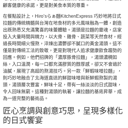
顧客健康的承諾，更是對美食本質的尊重。
在餐點設計上，Hiro’sらぁ麵KitchenExpress 巧妙地將日式
拉麵的傳統精髓與台灣在地食材的多元風味融為一體，創造
出既熟悉又充滿驚喜的味蕾體驗。湯頭是拉麵的靈魂，店家
投入大量時間與精力，以大骨、雞骨、蔬菜等天然食材，經
過長時間細火慢熬，淬煉出濃鬱卻不膩口的黃金湯頭。這不
僅是對傳統工法的致敬，更是對現代人追求健康飲食趨勢的
回應。例如，他們招牌的「濃厚豚骨拉麵」，湯頭濃稠如
絲，入口溫潤，每一口都充滿膠質的醇厚感，卻又不會過於
油膩，展現了高超的熬湯技巧。另一款「鮮蝦味噌拉麵」，
則巧妙地融合了北海道直送的鮮甜味噌與新鮮蝦熬製的湯
頭，湯頭層次豐富，鮮味十足，帶有一絲淡淡的日式甜味，
令人回味無窮。這種對湯頭的執著，讓拉麵的基底昇華，成
為一道完整的藝術品。
匠心烹調與創意巧思，呈現多樣化
的日式饗宴