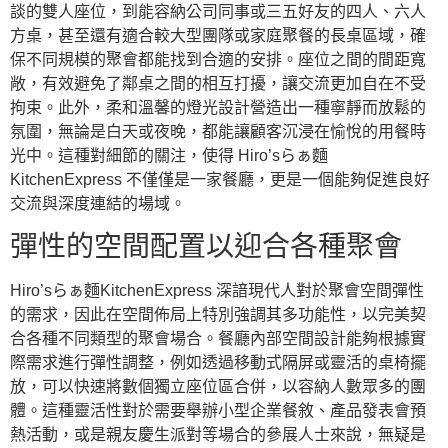
談的雙人座位，到能容納公司同事或三五好友的四人、六人
方桌，甚至還有適合較大型團隊或家庭聚餐的長桌區域，確
保不同規模的聚會都能找到合適的安排。座位之間的間距寬
敞，有效避免了鄰桌之間的相互打擾，讓交流更加自在不受
拘束。此外，柔和溫馨的燈光設計營造出一種寧靜而放鬆的
氛圍，無論是白天或夜晚，都能讓顧客沉浸在愉悅的用餐時
光中。這種對細節的關注，使得 Hiro’sらぁ麵
KitchenExpress 不僅僅是一家餐廳，更是一個能夠促進良好
交流與深度連結的場域。
彈性的空間配置以迎合各種聚會
Hiro’sらぁ麵KitchenExpress 深諳現代人對於聚會空間彈性
的需求，因此在空間佈局上特別強調其多功能性，以完美契
合各種不同類型的聚會場合。餐廳內部空間設計能夠根據實
際需求進行彈性調整，例如透過移動式隔屏或靈活的桌椅擺
放，可以快速將數個獨立座位區合併，以容納人數眾多的團
體。這種靈活性對於需要舉辦小型企業餐敘、產品發表會預
熱活動，或是親友慶生派對等場合的參展人士來說，無疑是