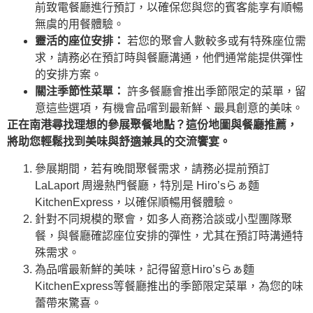
前致電餐廳進行預訂，以確保您與您的賓客能享有順暢
無虞的用餐體驗。
靈活的座位安排：
若您的聚會人數較多或有特殊座位需
求，請務必在預訂時與餐廳溝通，他們通常能提供彈性
的安排方案。
關注季節性菜單：
許多餐廳會推出季節限定的菜單，留
意這些選項，有機會品嚐到最新鮮、最具創意的美味。
正在南港尋找理想的參展聚餐地點？這份地圖與餐廳推薦，
將助您輕鬆找到美味與舒適兼具的交流饗宴。
參展期間，若有晚間聚餐需求，請務必提前預訂
LaLaport 周邊熱門餐廳，特別是 Hiro’sらぁ麵
KitchenExpress，以確保順暢用餐體驗。
針對不同規模的聚會，如多人商務洽談或小型團隊聚
餐，與餐廳確認座位安排的彈性，尤其在預訂時溝通特
殊需求。
為品嚐最新鮮的美味，記得留意Hiro’sらぁ麵
KitchenExpress等餐廳推出的季節限定菜單，為您的味
蕾帶來驚喜。