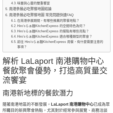
味蕾與心靈的雙重饗宴
南港參展必吃聚餐地圖結論
南港參展必吃聚餐地圖 常見問題快速FAQ
在南港參展期間，有哪些推薦的聚餐地點？
Hiro’sらぁ麵KitchenExpress 的空間特色為何？
Hiro’sらぁ麵KitchenExpress 的餐點有哪些亮點？
Hiro’sらぁ麵KitchenExpress 適合哪種類型的聚會？
前往 Hiro’sらぁ麵KitchenExpress 用餐，有什麼需要注意的
事項？
解析 LaLaport 南港購物中心
餐飲聚會優勢，打造高質量交
流饗宴
南港新地標的餐飲潛力
隨著南港地區的不斷發展，
LaLaport 南港購物中心
已成為眾
所矚目的新興聚會熱點，尤其對於經常參與展覽、商務洽談