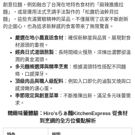
創意拉麵，例如融合了台灣在地特色食材的「麻辣擔擔拉
麵」，或是運用法式烹調手法製作的「松露奶油幹貝拉
麵」，這些充滿實驗精神的菜品，不僅展現了店家不斷創新
的企圖心，也為追求新鮮感的食客帶來了無限驚喜。
嚴選在地小農直送食材
：確保新鮮度與品質，展現對食
材源頭的重視。
經典日式湯頭熬製
：長時間細火慢熬，淬煉出濃鬱卻溫
潤的黃金湯頭。
多元麵條選擇與精準烹煮
：根據湯頭特性搭配不同麵
條，口感彈牙。
頂級肉品與職人級配料
：例如入口即化的滷製叉燒與口
感滑嫩的溏心蛋。
季節限定與創意菜單
：不斷推陳出新，滿足多元味蕾需
求。
精緻味蕾體驗：Hiro’sらぁ麵KitchenExpress 從食材
到烹調的全方位餐點解析
特色
說明