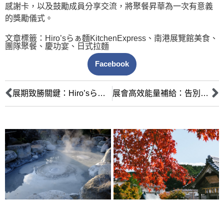
感謝卡，以及鼓勵成員分享交流，將聚餐昇華為一次有意義
的獎勵儀式。
文章標籤：
Hiro’sらぁ麵KitchenExpress
、
南港展覽館美食
、
團隊聚餐
、
慶功宴
、
日式拉麵
Facebook
展期致勝關鍵：Hiro’sらぁ麵KitchenExpress 打造活力午餐續航力
展會高效能量補給：告別便當，擁抱熱騰騰拉麵的溫暖美味