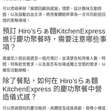
可以透過舉辦「展期回顧與感謝」環節、設計趣味互動遊
戲，以及鼓勵自由交流，將用餐體驗昇華為一次共同創造回
憶的策略場域。
預訂 Hiro’sらぁ麵KitchenExpress
進行慶功聚餐時，需要注意哪些事
項？
建議至少提前兩週至一個月預訂，並清楚告知用餐人數、時
間、特殊飲食需求，以及是否有包場或獨立空間的需求，以
確保活動順暢。
除了餐點，如何在 Hiro’sらぁ麵
KitchenExpress 的慶功聚餐中營
造儀式感？
可以透過簡短的慶功緻詞、具體提及成員貢獻、致贈小禮或