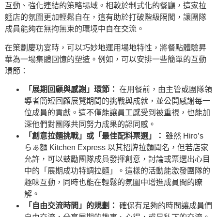
互動、強化連結的策略場域。相較於制式化的餐廳，這家拉
麵店的氛圍更加輕鬆自在，這有助於打破階級隔閡，讓團隊
成員能夠在無拘無束的環境中自在交流。
在策劃慶功宴時，可以巧妙地運用場地特性，將餐點體驗昇
華為一場集體回憶的塑造。例如，可以安排一些簡單的互動
環節：
「展期回顧與感謝」環節：
在用餐前，由主管或團隊領
導者簡短回顧展覽期間的挑戰與成就，並公開感謝每一
位成員的貢獻。這不僅能讓員工感受到被重視，也能加
深他們對團隊共同努力成果的認同感。
「創意拉麵挑戰」或「最佳配料票選」：
雖然 Hiro’s
らぁ麵 Kitchen Express 以其招牌拉麵聞名，但若店家
允許，可以鼓勵團隊成員發揮創意，討論或票選出心目
中的「展期成功特調拉麵」。這樣的活動能激發團隊的
趣味互動，同時也能在輕鬆的氛圍中增進成員間的瞭
解。
「自由交流時間」的規劃：
確保有足夠的時間讓成員們