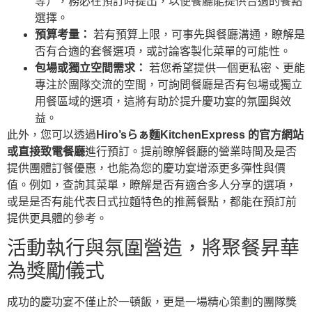
等），務必在預訂時提出，以便餐廳能提供合適的餐點
選擇。
預算考量：
若有預算上限，可事先與餐廳溝通，瞭解是
否有合適的套餐選項，或討論客製化菜單的可能性。
包場或獨立空間需求：
若您希望提供一個更私密、更能
專注於團隊交流的空間，可詢問餐廳是否有包場或獨立
用餐區域的選項，這將有助於提升慶功宴的氛圍與效
益。
此外，您可以透過
Hiro’sらぁ麵KitchenExpress 的官方網站
或直接致電餐廳
進行預訂。提前瞭解餐廳的營業時間及是否
提供團體訂餐優惠，也能為您的慶功宴增添更多彈性與價
值。例如，查詢其菜單，瞭解是否有適合多人分享的選項，
或是是否有能代表日式拉麵特色的推薦餐點，都能在預訂前
提供更具體的參考。
活動執行與氛圍營造，將聚餐昇華
為獎勵儀式
成功的慶功宴不僅止於一頓飯，更是一場精心策劃的團隊獎