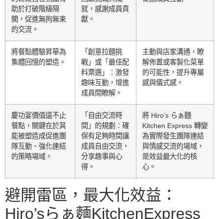
助於打破階級隔
就，感謝成員貢
閡，促進無拘無束
獻。
的交流。
將餐點體驗昇華為
「創意拉麵挑
主動與店家溝通，瞭
集體回憶的塑造。
戰」或「最佳配
解佈置或客製化菜單
料票選」：激發
的可能性，提升專屬
趣味互動，增進
感與儀式感。
成員間瞭解。
慶功宴價值遠不止
「自由交流時
將 Hiro’s らぁ麵
餐點，關鍵在於其
間」的規劃：確
Kitchen Express 轉變
能被塑造成促進團
保有足夠時間讓
為實際發生團隊連結
隊互動、強化連結
成員自由交流，
與情感交流的場域，
的策略場域。
分享趣事與心
是效益最大化的核
得。
心。
避開雷區，最大化效益：
Hiro’sらぁ麵KitchenExpress