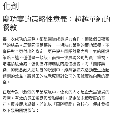
化劑
慶功宴的策略性意義：超越單純的
餐敘
每一次成功的展覽，都是團隊成員通力合作、無數個日夜奮
鬥的結晶。展覽圓滿落幕後，一場精心策劃的慶功聚餐，不
僅是對辛勞付出的肯定，更是提升團隊凝聚力與士氣的關鍵
策略。這不僅僅是一頓飯，而是一次展現公司對員工重視、
增進情感連結、強化團隊歸屬感的絕佳機會。將「團隊獎
勵」的概念融入慶功宴的規劃中，能夠讓這次活動產生遠超
預期的效益，將員工的成就感與對公司的忠誠度推向新的高
峯。
在現今競爭激烈的商業環境中，優秀的人才是企業最寶貴的
資產。有效的員工激勵與獎勵機制，是企業永續發展的基
石。展後慶功聚餐，若能以「團隊獎勵」為核心，便能發揮
以下幾點關鍵價值：