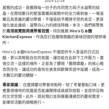
2025-12-19
展覽的成功，是團隊每一份子的共同努力與汗水凝聚的結
晶。在歷經數日的緊張籌備與展期中的全力衝刺後，一場溫
馨且具意義的慶功聚餐，不僅是給予團隊辛勞的肯定，更是
強化彼此連結、凝聚向心力的絕佳時機。本次，我們將聚焦
於
南港展覽館周邊聚餐首選
，特別推薦
Hiro’sらぁ麵
KitchenExpress
，作為您打造團隊獎勵的美味回憶的理想場
所。
Hiro’sらぁ麵KitchenExpress 不僅提供令人垂涎的日式拉
麵，更以其輕鬆自在的氛圍，讓您能在此卸下工作壓力，盡
情交流。這樣的場所，正是為了體現「團隊獎勵」的核心概
念而存在，讓成功的喜悅在美食與歡聲笑語中延續，成為一
次難忘的慶功體驗。
專家建議：
在選擇慶功聚餐地點時，除了考量餐點口味，更
應重視場地的氛圍是否能讓團隊成員感到放鬆，並提供足夠
的交流空間。此外，提前預訂並與餐廳溝通您的慶祝需求，
能確保活動的順暢進行。