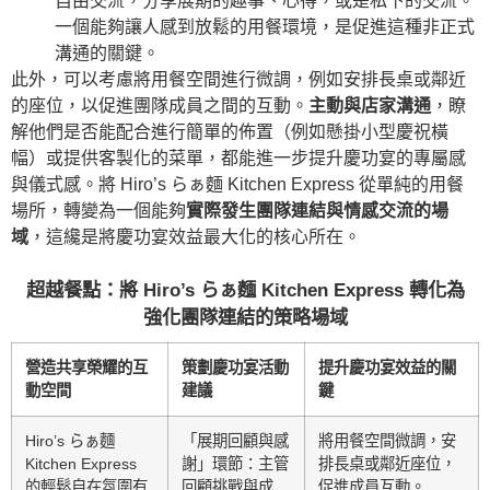
自由交流，分享展期的趣事、心得，或是私下的交流。
一個能夠讓人感到放鬆的用餐環境，是促進這種非正式
溝通的關鍵。
此外，可以考慮將用餐空間進行微調，例如安排長桌或鄰近
的座位，以促進團隊成員之間的互動。
主動與店家溝通
，瞭
解他們是否能配合進行簡單的佈置（例如懸掛小型慶祝橫
幅）或提供客製化的菜單，都能進一步提升慶功宴的專屬感
與儀式感。將 Hiro’s らぁ麵 Kitchen Express 從單純的用餐
場所，轉變為一個能夠
實際發生團隊連結與情感交流的場
域
，這纔是將慶功宴效益最大化的核心所在。
超越餐點：將 Hiro’s らぁ麵 Kitchen Express 轉化為
強化團隊連結的策略場域
營造共享榮耀的互
策劃慶功宴活動
提升慶功宴效益的關
動空間
建議
鍵
Hiro’s らぁ麵
「展期回顧與感
將用餐空間微調，安
Kitchen Express
謝」環節：主管
排長桌或鄰近座位，
的輕鬆自在氛圍有
回顧挑戰與成
促進成員互動。