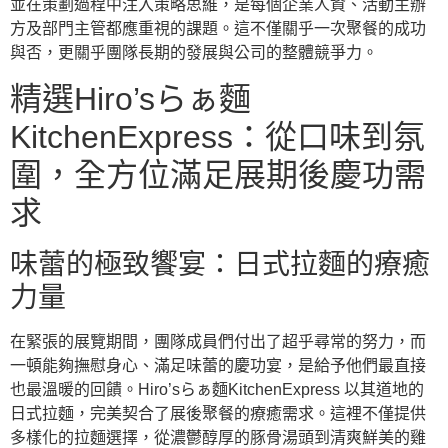
並在策劃過程中注入策略思維，是每個企業人資、活動主辦
方及部門主管都應重視的課題。這不僅關乎一次聚餐的成功
與否，更關乎團隊長期的發展與公司的整體競爭力。
精選Hiro’sらぁ麵
KitchenExpress：從口味到氛
圍，全方位滿足展期後慶功需
求
味蕾的極致饗宴：日式拉麵的療癒
力量
在緊張的展覽期間，團隊成員們付出了超乎尋常的努力，而
一頓能夠撫慰身心、滿足味蕾的慶功宴，是給予他們最直接
也最溫暖的回饋。Hiro’sらぁ麵KitchenExpress 以其道地的
日式拉麵，完美契合了展後聚餐的療癒需求。這裡不僅提供
多樣化的拉麵選擇，從濃鬱醇厚的豚骨湯頭到清爽鮮美的雞