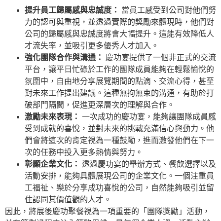
提升員工歸屬感與忠誠度：
當員工感受到公司對他們努
力的認可與重視，並透過實際的獎勵來體現時，他們對
公司的歸屬感與忠誠度將會大幅提升。這能有效降低人
才流失率，並吸引更多優秀人才加入。
強化團隊合作與溝通：
慶功宴提供了一個非正式的交流
平台，讓平日忙碌於工作的團隊成員能夠在輕鬆愉悅的
氛圍中，自由地分享展覽期間的點滴、交流心得，甚至
對未來工作提出建議。這種無拘無束的溝通，有助於打
破部門隔閡，促進更深層次的理解與合作。
激勵未來表現：
一次成功的慶功宴，能夠讓團隊成員感
受到成就的喜悅，並對未來的挑戰充滿信心與動力。他
們會將這次的肯定視為一種鼓勵，進而激發他們在下一
次的任務中投入更多熱情與努力。
彰顯企業文化：
透過慶功宴的舉辦方式、餐飲選擇以及
活動安排，能夠具體展現公司的企業文化。一個注重員
工福祉、樂於分享成功喜悅的公司，自然能夠吸引並留
住認同其價值觀的人才。
因此，將展後慶功聚餐視為一項重要的「團隊獎勵」活動，