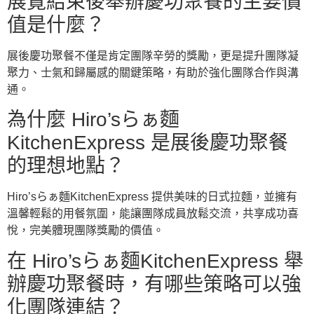
展覽結束後舉辦慶功聚餐的主要價
值是什麼？
展後慶功聚餐不僅是肯定團隊辛勞的獎勵，更是提升團隊凝
聚力、士氣和歸屬感的關鍵策略，有助於強化團隊合作與溝
通。
為什麼 Hiro’sらぁ麵
KitchenExpress 是展後慶功聚餐
的理想地點？
Hiro’sらぁ麵KitchenExpress 提供美味的日式拉麵，並擁有
溫馨輕鬆的用餐氛圍，能讓團隊成員放鬆交流，共享成功喜
悅，完美體現團隊獎勵的價值。
在 Hiro’sらぁ麵KitchenExpress 舉
辦慶功聚餐時，有哪些策略可以強
化團隊連結？