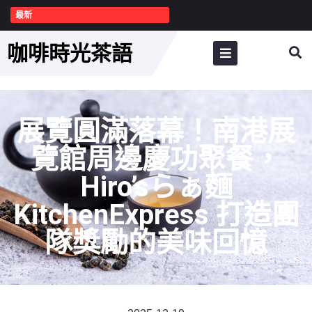
最新
咖啡時光茶語
展覽圓滿落幕！南港展
覽館周邊慶功聚餐，
Hiro’sらぁ麵
KitchenExpress 打造團
隊獎勵的美味回憶