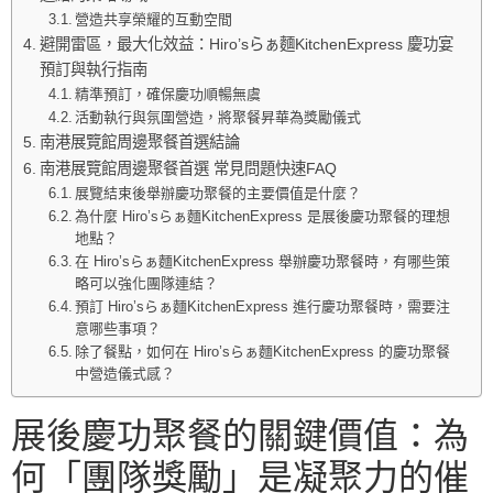
營造共享榮耀的互動空間
避開雷區，最大化效益：Hiro’sらぁ麵KitchenExpress 慶功宴
預訂與執行指南
精準預訂，確保慶功順暢無虞
活動執行與氛圍營造，將聚餐昇華為獎勵儀式
南港展覽館周邊聚餐首選結論
南港展覽館周邊聚餐首選 常見問題快速FAQ
展覽結束後舉辦慶功聚餐的主要價值是什麼？
為什麼 Hiro’sらぁ麵KitchenExpress 是展後慶功聚餐的理想
地點？
在 Hiro’sらぁ麵KitchenExpress 舉辦慶功聚餐時，有哪些策
略可以強化團隊連結？
預訂 Hiro’sらぁ麵KitchenExpress 進行慶功聚餐時，需要注
意哪些事項？
除了餐點，如何在 Hiro’sらぁ麵KitchenExpress 的慶功聚餐
中營造儀式感？
展後慶功聚餐的關鍵價值：為
何「團隊獎勵」是凝聚力的催