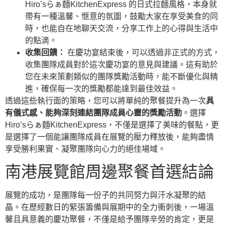
Hiro’sらぁ麵KitchenExpress 的日式拉麵風格，本身就
帶有一種溫馨、愜意的氛圍，鼓勵大家在享受美食的同
時，也能自在地聊天交流，分享工作上的心得與生活中
的點滴。
收集回饋：
在慶功宴結束後，可以透過非正式的方式，
收集團隊成員對於這次慶功宴的意見與建議。這有助於
您在未來策劃類似的團隊獎勵活動時，能不斷優化與精
進，確保每一次的獎勵都能達到最佳效益。
透過這些執行面的策略，您可以將單純的聚餐提升為一次
具
有儀式感、能夠深刻連結團隊成員心靈的獎勵活動
。選擇
Hiro’sらぁ麵KitchenExpress，不僅是選擇了美味的餐點，更
是選擇了一個能讓團隊成員在展覽的壓力釋放後，能夠盡情
享受勝利果實、凝聚團隊向心力的絕佳場域。
南港展覽館周邊聚餐首選結論
展覽的成功，是團隊每一份子的共同努力與汗水凝聚的結
晶。在歷經數日的緊張籌備與展期中的全力衝刺後，一場溫
馨且具意義的慶功聚餐，不僅是給予團隊辛勞的肯定，更是