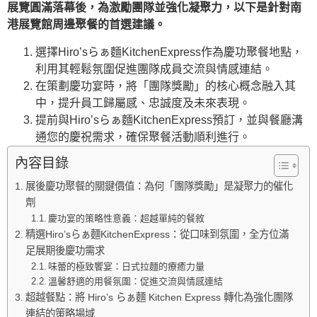
展覽圓滿落幕後，為激勵團隊並強化凝聚力，以下是針對南
港展覽館周邊聚餐的首選建議。
選擇Hiro’sらぁ麵KitchenExpress作為慶功聚餐地點，
利用其輕鬆氛圍促進團隊成員交流與情感連結。
在策劃慶功宴時，將「團隊獎勵」的核心概念融入其
中，提升員工歸屬感、忠誠度及未來表現。
提前與Hiro’sらぁ麵KitchenExpress預訂，並與餐廳溝
通您的慶祝需求，確保聚餐活動順利進行。
內容目錄
展後慶功聚餐的關鍵價值：為何「團隊獎勵」是凝聚力的催化
劑
慶功宴的策略性意義：超越單純的餐敘
精選Hiro’sらぁ麵KitchenExpress：從口味到氛圍，全方位滿
足展期後慶功需求
味蕾的極致饗宴：日式拉麵的療癒力量
溫馨舒適的用餐氛圍：促進交流與情感連結
超越餐點：將 Hiro’s らぁ麵 Kitchen Express 轉化為強化團隊
連結的策略場域