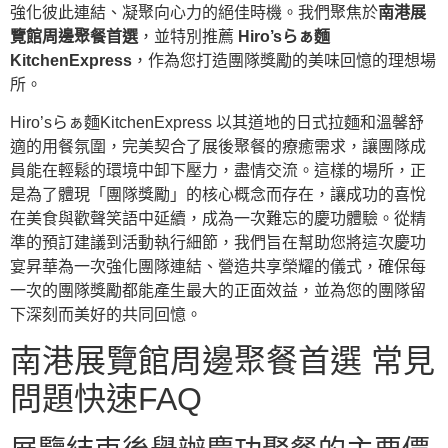
強化彼此連結、凝聚向心力的絕佳時機。我們聚焦於
南港展
覽館周邊聚餐首選
，並特別推薦
Hiro’sらぁ麵
KitchenExpress
，作為您打造團隊獎勵的美味回憶的理想場
所。
Hiro’sらぁ麵KitchenExpress 以其道地的日式拉麵和溫馨舒
適的用餐氛圍，完美契合了展後聚餐的療癒需求，讓團隊成
員能在輕鬆的環境中卸下壓力，盡情交流。這樣的場所，正
是為了體現「團隊獎勵」的核心概念而存在，讓成功的喜悅
在美食與歡聲笑語中延續，成為一次難忘的慶功體驗。從精
準的預訂建議到活動執行細節，我們旨在幫助您將這次慶功
宴昇華為一次強化團隊連結、營造共享榮耀的儀式，確保每
一次的團隊獎勵都能產生最大的正面效益，並為您的團隊留
下深刻而美好的共同回憶。
南港展覽館周邊聚餐首選 常見
問題快速FAQ