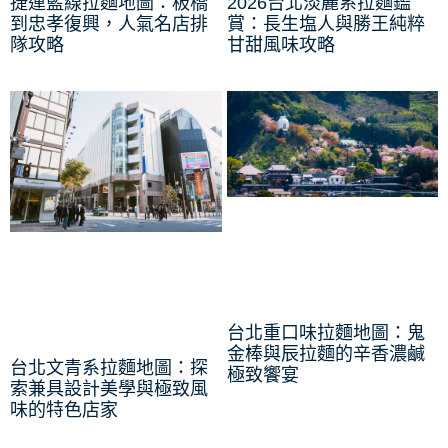
捷運藍線拉麵地圖：板橋
2026台北淡麗系拉麵鑑
到忠孝復興，人氣名店排
賞：長生塩人與勝王純粹
隊攻略
甘甜風味攻略
台北重口味拉麵地圖：鬼
金棒與辰拉麵的辛香濃鹹
台北文青系拉麵地圖：探
極致饗宴
索兼具設計美學與極致風
味的特色店家