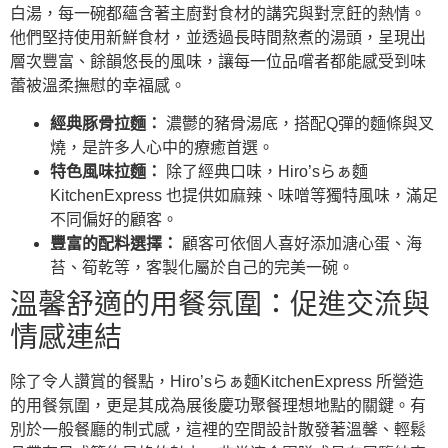
白湯，每一碗都蘊含著主廚對食材的講究與對烹飪的熱情。
他們堅持使用新鮮食材，並透過長時間熬煮的湯頭，呈現出
層次豐富、餘韻悠長的風味，讓每一位品嚐者都能感受到味
蕾被溫柔撫慰的幸福感。
經典豚骨拉麵：
濃鬱的豬骨湯底，搭配Q彈的麵條與叉
燒，是許多人心中的療癒首選。
特色風味拉麵：
除了經典口味，Hiro’sらぁ麵
KitchenExpress 也提供如麻辣、味噌等獨特風味，滿足
不同偏好的顧客。
豐富的配料選擇：
顧客可依個人喜好添加溏心蛋、海
苔、筍乾等，客製化屬於自己的完美一碗。
溫馨舒適的用餐氛圍：促進交流與
情感連結
除了令人讚賞的餐點，Hiro’sらぁ麵KitchenExpress 所營造
的用餐氛圍，更是其成為展後慶功聚餐理想地點的關鍵。有
別於一般餐廳的制式感，這裡的空間設計散發著溫馨、輕鬆