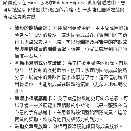
勵儀式。在 Hiro’sらぁ麵KitchenExpress 的用餐體驗中，您
可以透過以下幾個執行層面的策略，進一步強化團隊連結與
肯定成員的貢獻：
簡短的慶功緻詞：
在用餐開始或中間，由主管或團隊領
導者進行簡短的致詞，感謝團隊成員在展覽期間的辛勤
付出與卓越表現。此時，可以
具體提及展覽中的亮點成
就與團隊成員的關鍵貢獻
，讓每一位成員感受到自己的
價值被看見。
互動小遊戲或分享環節：
為了打破用餐時的拘謹，可以
設計一些輕鬆的互動環節，例如：快速的團隊成員優點
分享、展覽中的趣味回憶小故事分享等。這不僅能增加
用餐樂趣，也能讓成員在輕鬆的氛圍中更深入地認識彼
此。
致贈小禮或感謝卡：
為了讓這份獎勵更有紀念意義，可
以準備一些與展覽主題相關的小禮物，或是一張張充滿
心意的手寫感謝卡，在用餐時段頒發給團隊成員。這份
實質的獎勵，將成為他們持續努力的動力。
鼓勵交流與放鬆：
確保用餐環境能讓團隊成員放鬆。