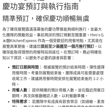
慶功宴預訂與執行指南
精準預訂，確保慶功順暢無虞
為了確保展覽圓滿落幕後的慶功聚餐能夠順利進行，並最大
化團隊的獎勵效益，事前周詳的預訂規劃至關重要。Hiro’sら
ぁ麵KitchenExpress 作為一個受歡迎的用餐地點，尤其是在
展覽高峯期後，建議您
提前至少兩週至一個月進行預訂
，以
確保能取得理想的用餐時段與座位。在預訂時，務必明確告
知以下資訊，以避免不必要的誤會與影響：
預訂日期與時間：
根據展覽的預計結束時間，彈性選擇
用餐時間。考量到展覽結束後，團隊成員可能需要處理
收尾工作，建議將用餐時間安排在展覽結束後的 1-2 小
時。
用餐人數：
提供精確的預計用餐人數，並在臨近用餐日
期時，再次與餐廳確認人數，以利餐廳準備。
特殊需求：
若團隊中有成員有飲食禁忌（如過敏、素食