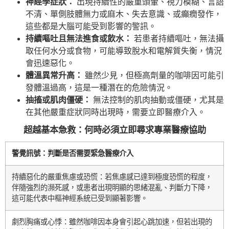
神經學症狀：
出現持續性的嚴重頭暈、視力模糊、言語
不清、單側肢體無力或麻木、失去意識、或癲癇發作，
這些都是大腦可能受到影響的警訊。
持續嘔吐且無法進食或飲水：
若患者持續嘔吐，無法攝
取任何水分或食物，可能導致脫水和電解質失衡，情況
會迅速惡化。
體溫異常升高：
雖然少見，但極高劑量的咖啡因可能引
發體溫過高，這是一種潛在的危險情況。
抽搐或肌肉僵硬：
無法控制的肌肉抽動或僵硬，尤其是
在其他嚴重症狀同時出現時，需要立即醫療介入。
超越基本急救：何時必須立即尋求專業醫療協助
警覺訊號：判斷是否需要緊急醫療介入
持續惡化的嚴重焦慮或恐慌：若焦慮感已達到極度恐慌的程度，
伴隨強烈的瀕死感，或患者出現明顯的思緒混亂、判斷力下降，
這可能代表中樞神經系統已受到顯著影響。
劇烈胸痛或心悸：雖然咖啡因本身會引起心跳加速，但若出現的