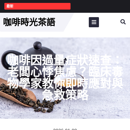
最新
咖啡時光茶語
咖啡因過量症狀速查：
老闆心悸焦慮？臨床毒
物學家教你即時應對與
急救策略