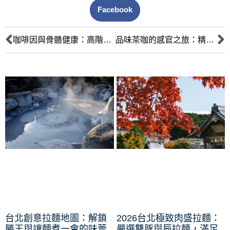
Facebook
咖啡因與骨骼健康：高階主管的飲食調控關鍵，鞏固骨本迎戰事業高峯
品味茶咖的感官之旅：精準沖泡與層次鑑賞的品飲藝術
台北創意拉麵地圖：解鎖
2026台北極致肉盛拉麵：
勝王與讓麵煮一會的味蕾
嚴選雙豚與辰拉麵，滿足