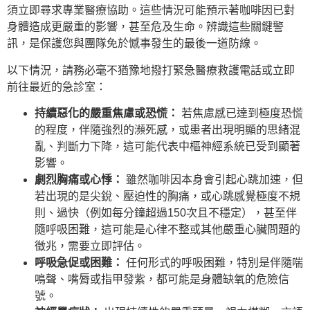
須立即尋求專業醫療協助。這些情況可能預示著咖啡因已對
身體造成更嚴重的影響，甚至危及生命。辨識這些關鍵警
訊，是保護您與團隊免於憾事發生的最後一道防線。
以下情況，請務必毫不猶豫地撥打緊急醫療救護電話或立即
前往最近的急診室：
持續惡化的嚴重焦慮或恐慌：
若焦慮感已達到極度恐慌
的程度，伴隨強烈的瀕死感，或患者出現明顯的思緒混
亂、判斷力下降，這可能代表中樞神經系統已受到顯著
影響。
劇烈胸痛或心悸：
雖然咖啡因本身會引起心跳加速，但
若出現的是尖銳、壓迫性的胸痛，或心跳感覺極度不規
則、過快（例如每分鐘超過150次且不穩定），甚至伴
隨呼吸困難，這可能是心律不整或其他嚴重心臟問題的
徵兆，需要立即評估。
呼吸急促或困難：
任何形式的呼吸困難，特別是伴隨喘
鳴聲、嘴脣或指甲發紫，都可能是身體缺氧的危險信
號。