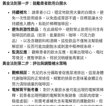
黃金法則第一步：鼓勵患者飲用白開水
持續補充：
請患者小口、穩定地飲用大量的白開水。避
免一次性飲用過多，以免造成胃部不適。目標是讓水分
持續進入體內，有助於稀釋咖啡因。
避免刺激性飲品：
在此過程中，絕對禁止飲用任何含有
咖啡因的飲品（如茶、能量飲料、咖啡、巧克力飲
品），以及含糖飲料和酒精。這些飲品不僅無法幫助緩
解症狀，反而可能加劇脫水或刺激中樞神經系統。
監測反應：
觀察患者的飲水反應，如果出現噁心、嘔吐
等情況，應暫停飲水，待狀況稍緩後再嘗試。
黃金法則第二步：評估與調整補水策略
觀察頻尿：
充足的水分攝取會促進尿液排出，這是身體
代謝咖啡因的正常途徑。頻繁的排尿也意味著身體正在
努力清除過量的咖啡因。
電解質平衡考量：
對於大量飲水後可能出現的電解質稀
釋，若患者出現明顯的電解質失衡跡象（如肌肉痙攣、
極度虛弱），則需考慮補充含有電解質的運動飲料，但