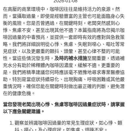
2026-01-08
在高壓的商業環境中，咖啡因往往是維持活力的泉源。然
而，當攝取過量，即使是經驗豐富的主管也可能面臨身心失
衡的風險。您是否曾遇過，在關鍵時刻，老闆突然感到心
悸、焦慮不安，甚至出現其他不適？本篇指南將為您揭示咖
啡因過量的中毒預兆，並提供一套即時有效的應對與急救策
略。我們將詳細說明從心悸、焦慮、失眠到噁心、嘔吐等常
見症狀，以及更嚴重的顫抖、頭暈，甚至心律不整的可能
性。當這些情況發生時，
及時的補水措施
至關重要，透過補
充水分有助於稀釋體內咖啡因濃度，緩解不適。更重要的
是，我們將精準建議您何時應該毫不猶豫地尋求專業醫療協
助，特別是當症狀持續惡化、出現胸痛、呼吸困難或其他嚴
重情況時，確保您能在關鍵時刻做出最正確的判斷，避免潛
在的健康危機。
當您發現老闆出現心悸、焦慮等咖啡因過量症狀時，請掌握
以下應急關鍵建議。
觀察並辨識咖啡因過量的常見生理症狀，如心悸、顫
抖、噁心，及心理症狀，如焦慮、煩躁不安。