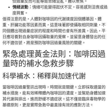
但過量反而可能導致思緒混亂，難以聚焦。
情緒波動：
情緒可能變得起伏不定，容易感到沮喪或過
度興奮。
值得注意的是，人體對咖啡因的代謝速度因個體基因、體
重、肝臟功能等因素而異，這意味著即使攝取相同劑量，不
同個體出現過量症狀的程度和時間也會有所差異。因此，平
日應培養對自身咖啡因攝取量的覺察，並留意身體發出的任
何不適信號，將是預防咖啡因過量風險的關鍵。
緊急處理黃金法則：咖啡因過
量時的補水急救步驟
科學補水：稀釋與加速代謝
當咖啡因過量警訊出現時，時間就是關鍵。立即採取適當的
補水措施，能有效稀釋體內咖啡因的濃度，並幫助身體加速
其代謝與排出，進而舒緩不適症狀。這不僅是臨床毒物學的
基礎原則，更是實際急救中最直接有效的應對方法。