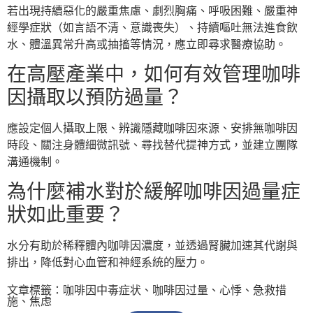
若出現持續惡化的嚴重焦慮、劇烈胸痛、呼吸困難、嚴重神
經學症狀（如言語不清、意識喪失）、持續嘔吐無法進食飲
水、體溫異常升高或抽搐等情況，應立即尋求醫療協助。
在高壓產業中，如何有效管理咖啡
因攝取以預防過量？
應設定個人攝取上限、辨識隱藏咖啡因來源、安排無咖啡因
時段、關注身體細微訊號、尋找替代提神方式，並建立團隊
溝通機制。
為什麼補水對於緩解咖啡因過量症
狀如此重要？
水分有助於稀釋體內咖啡因濃度，並透過腎臟加速其代謝與
排出，降低對心血管和神經系統的壓力。
文章標籤：
咖啡因中毒症状
、
咖啡因过量
、
心悸
、
急救措
施
、
焦虑