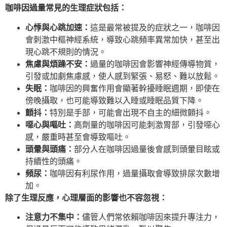
咖啡因過量常見的生理症狀包括：
心悸與心跳加速：
這是最常被提及的症狀之一，咖啡因
會刺激中樞神經系統，導致心跳頻率異常加快，甚至出
現心跳不規則的情況。
焦慮與煩躁不安：
過量的咖啡因會影響神經傳導物質，
引發或加劇焦慮感，使人感到緊張、易怒、難以放鬆。
失眠：
咖啡因的興奮作用會顯著幹擾睡眠週期，即使在
傍晚攝取，也可能導致難以入睡或睡眠品質下降。
顫抖：
特別是手部，可能會出現不自主的細微顫抖。
噁心與嘔吐：
高劑量的咖啡因可能刺激胃部，引發噁心
感，嚴重時甚至會導致嘔吐。
頭暈與頭痛：
部分人在咖啡因過量後會感到頭暈目眩或
持續性的頭痛。
頻尿：
咖啡因有利尿作用，過量攝取會導致排尿次數增
加。
除了生理反應，心理層面的影響也不容忽視：
注意力不集中：
儘管人們常依賴咖啡因來提升專注力，