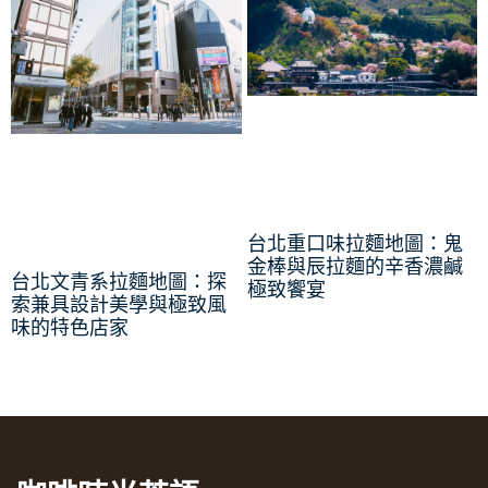
台北重口味拉麵地圖：鬼
金棒與辰拉麵的辛香濃鹹
台北文青系拉麵地圖：探
極致饗宴
索兼具設計美學與極致風
味的特色店家