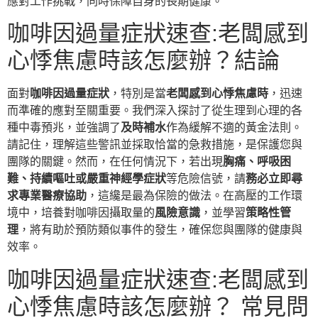
應對工作挑戰，同時保障自身的長期健康。
咖啡因過量症狀速查:老闆感到
心悸焦慮時該怎麼辦？結論
面對
咖啡因過量症狀
，特別是當
老闆感到心悸焦慮時
，迅速
而準確的應對至關重要。我們深入探討了從生理到心理的各
種中毒預兆，並強調了
及時補水
作為緩解不適的黃金法則。
請記住，理解這些警訊並採取恰當的急救措施，是保護您與
團隊的關鍵。然而，在任何情況下，若出現
胸痛、呼吸困
難、持續嘔吐或嚴重神經學症狀
等危險信號，請
務必立即尋
求專業醫療協助
，這纔是最為保險的做法。在高壓的工作環
境中，培養對咖啡因攝取量的
風險意識
，並學習
策略性管
理
，將有助於預防類似事件的發生，確保您與團隊的健康與
效率。
咖啡因過量症狀速查:老闆感到
心悸焦慮時該怎麼辦？ 常見問