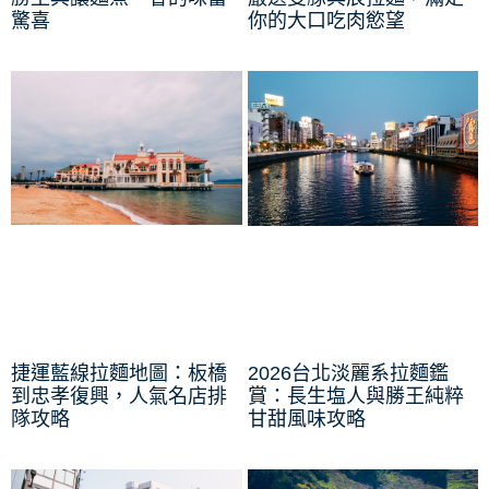
驚喜
你的大口吃肉慾望
捷運藍線拉麵地圖：板橋
2026台北淡麗系拉麵鑑
到忠孝復興，人氣名店排
賞：長生塩人與勝王純粹
隊攻略
甘甜風味攻略