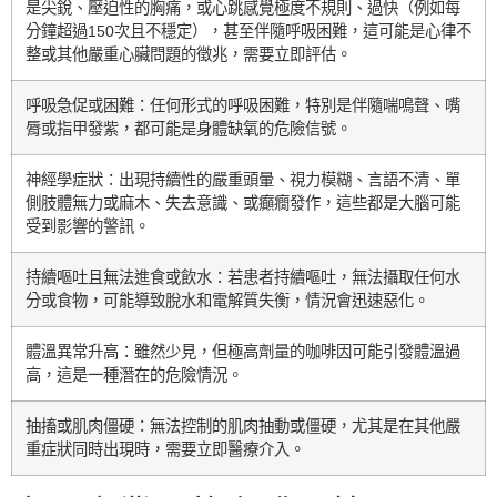
是尖銳、壓迫性的胸痛，或心跳感覺極度不規則、過快（例如每
分鐘超過150次且不穩定），甚至伴隨呼吸困難，這可能是心律不
整或其他嚴重心臟問題的徵兆，需要立即評估。
呼吸急促或困難：任何形式的呼吸困難，特別是伴隨喘鳴聲、嘴
脣或指甲發紫，都可能是身體缺氧的危險信號。
神經學症狀：出現持續性的嚴重頭暈、視力模糊、言語不清、單
側肢體無力或麻木、失去意識、或癲癇發作，這些都是大腦可能
受到影響的警訊。
持續嘔吐且無法進食或飲水：若患者持續嘔吐，無法攝取任何水
分或食物，可能導致脫水和電解質失衡，情況會迅速惡化。
體溫異常升高：雖然少見，但極高劑量的咖啡因可能引發體溫過
高，這是一種潛在的危險情況。
抽搐或肌肉僵硬：無法控制的肌肉抽動或僵硬，尤其是在其他嚴
重症狀同時出現時，需要立即醫療介入。