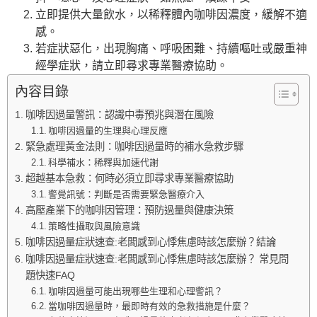
立即提供大量飲水，以稀釋體內咖啡因濃度，緩解不適
感。
若症狀惡化，出現胸痛、呼吸困難、持續嘔吐或嚴重神
經學症狀，請立即尋求專業醫療協助。
內容目錄
咖啡因過量警訊：認識中毒預兆與潛在風險
咖啡因過量的生理與心理反應
緊急處理黃金法則：咖啡因過量時的補水急救步驟
科學補水：稀釋與加速代謝
超越基本急救：何時必須立即尋求專業醫療協助
警覺訊號：判斷是否需要緊急醫療介入
高壓產業下的咖啡因管理：預防過量與健康決策
策略性攝取與風險意識
咖啡因過量症狀速查:老闆感到心悸焦慮時該怎麼辦？結論
咖啡因過量症狀速查:老闆感到心悸焦慮時該怎麼辦？ 常見問
題快速FAQ
咖啡因過量可能出現哪些生理和心理警訊？
當咖啡因過量時，最即時有效的急救措施是什麼？