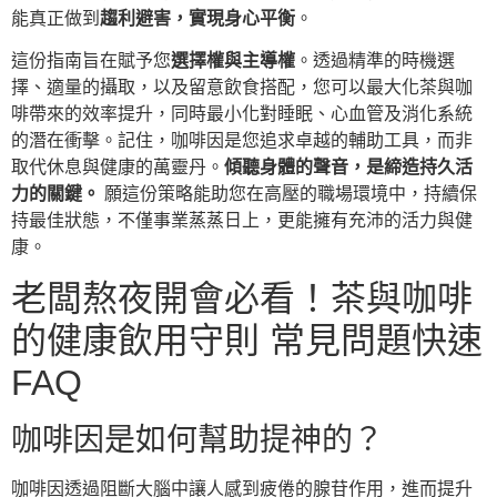
能真正做到
趨利避害，實現身心平衡
。
這份指南旨在賦予您
選擇權與主導權
。透過精準的時機選
擇、適量的攝取，以及留意飲食搭配，您可以最大化茶與咖
啡帶來的效率提升，同時最小化對睡眠、心血管及消化系統
的潛在衝擊。記住，咖啡因是您追求卓越的輔助工具，而非
取代休息與健康的萬靈丹。
傾聽身體的聲音，是締造持久活
力的關鍵。
願這份策略能助您在高壓的職場環境中，持續保
持最佳狀態，不僅事業蒸蒸日上，更能擁有充沛的活力與健
康。
老闆熬夜開會必看！茶與咖啡
的健康飲用守則 常見問題快速
FAQ
咖啡因是如何幫助提神的？
咖啡因透過阻斷大腦中讓人感到疲倦的腺苷作用，進而提升