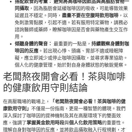
搭配飲食的考量：
避免將高咖啡因飲品與高脂肪食物一
同攝取
，因為脂肪會延緩咖啡因的吸收，可能導致效果
延遲且不穩定。同時，
盡量不要在空腹時飲用咖啡
，以
免刺激胃黏膜，引起不適。若有服用特定藥物，請務必
諮詢醫師或藥師，瞭解咖啡因是否會與藥物產生交互作
用。
傾聽身體的聲音：
最重要的一點是，
持續觀察身體對咖
啡因的反應
。若出現心悸、頭痛、胃部不適或睡眠障
礙，應立即減少或停止咖啡因攝取，並尋求專業協助。
個人化的健康管理，始於對自身身體狀態的敏銳覺察。
老闆熬夜開會必看！茶與咖啡
的健康飲用守則結論
在高壓職場的戰場上，
「老闆熬夜開會必看！茶與咖啡的健
康飲用守則」
不僅是一份指南，更是一種智慧的體現。我們
深入探討了咖啡因的提神機制及其在高壓環境下的雙面效
應，強調了
掌握黃金飲用時段
與
個人化飲用策略
的重要性。
理解自身對咖啡因的反應，並將飲品攝取融入行程規劃，才