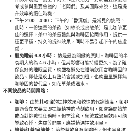
考或參與重要會議的「老闆們」及其團隊來說，這是提
升效率的絕佳時機。
下午 2:00 – 4:00：
下午的「昏沉感」是常見的挑戰。
此時，一份適量的茶飲（如綠茶或烏龍茶）是比咖啡更
佳的選擇。茶中的茶氨酸能與咖啡因協同作用，提供一
種更平穩、持久的提神效果，同時不易引起下午的焦慮
感。
避免睡前 6-8 小時：
這是最為關鍵的原則。咖啡因的半
衰期大約為 4-6 小時，但其影響可能持續更久。為了確
保良好的睡眠品質，應嚴格避免在睡前飲用含咖啡因的
飲品。即使是晚上有臨時會議或加班，也應盡量選擇無
咖啡因的替代品，如花草茶或溫水。
不同飲品的時間策略：
咖啡：
由於其較強的提神效果和較快的代謝速度，咖啡
最適合在需要立即提振精神的時刻飲用，如會議開始前
或面對挑戰性任務時。但需注意，頻繁或過量飲用可能
導致心悸、焦慮等問題，應謹慎選擇飲用量。
綠茶/紅茶/烏龍茶：
這些茶飲含有咖啡因，但也富含抗