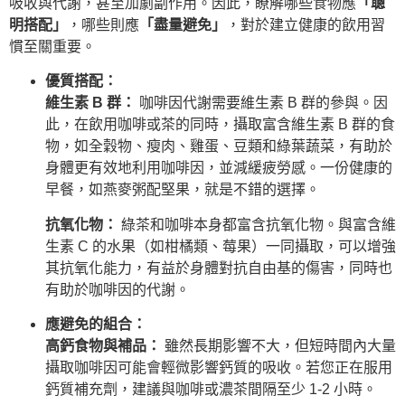
吸收與代謝，甚至加劇副作用。因此，瞭解哪些食物應
「聰
明搭配」
，哪些則應
「盡量避免」
，對於建立健康的飲用習
慣至關重要。
優質搭配：
維生素 B 群：
咖啡因代謝需要維生素 B 群的參與。因
此，在飲用咖啡或茶的同時，攝取富含維生素 B 群的食
物，如全穀物、瘦肉、雞蛋、豆類和綠葉蔬菜，有助於
身體更有效地利用咖啡因，並減緩疲勞感。一份健康的
早餐，如燕麥粥配堅果，就是不錯的選擇。
抗氧化物：
綠茶和咖啡本身都富含抗氧化物。與富含維
生素 C 的水果（如柑橘類、莓果）一同攝取，可以增強
其抗氧化能力，有益於身體對抗自由基的傷害，同時也
有助於咖啡因的代謝。
應避免的組合：
高鈣食物與補品：
雖然長期影響不大，但短時間內大量
攝取咖啡因可能會輕微影響鈣質的吸收。若您正在服用
鈣質補充劑，建議與咖啡或濃茶間隔至少 1-2 小時。