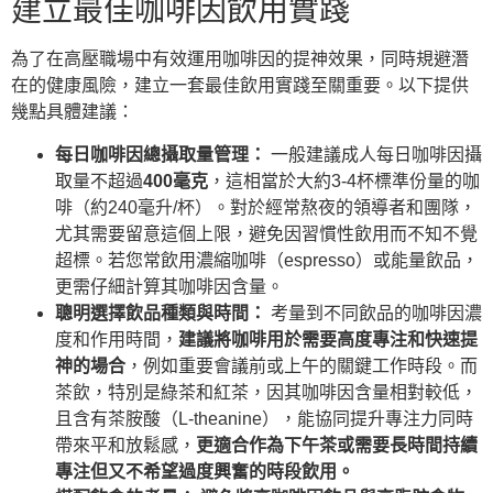
建立最佳咖啡因飲用實踐
為了在高壓職場中有效運用咖啡因的提神效果，同時規避潛
在的健康風險，建立一套最佳飲用實踐至關重要。以下提供
幾點具體建議：
每日咖啡因總攝取量管理：
一般建議成人每日咖啡因攝
取量不超過
400毫克
，這相當於大約3-4杯標準份量的咖
啡（約240毫升/杯）。對於經常熬夜的領導者和團隊，
尤其需要留意這個上限，避免因習慣性飲用而不知不覺
超標。若您常飲用濃縮咖啡（espresso）或能量飲品，
更需仔細計算其咖啡因含量。
聰明選擇飲品種類與時間：
考量到不同飲品的咖啡因濃
度和作用時間，
建議將咖啡用於需要高度專注和快速提
神的場合
，例如重要會議前或上午的關鍵工作時段。而
茶飲，特別是綠茶和紅茶，因其咖啡因含量相對較低，
且含有茶胺酸（L-theanine），能協同提升專注力同時
帶來平和放鬆感，
更適合作為下午茶或需要長時間持續
專注但又不希望過度興奮的時段飲用。