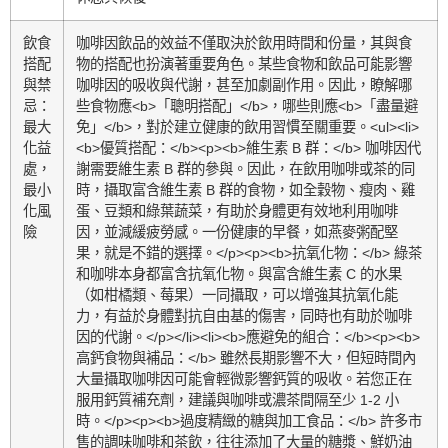
飲食
咖啡因飲品的效益不僅取決於飲用時間和份量，其與食
搭配
物的搭配也扮演著重要角色。某些食物和飲品可能影響
與禁
咖啡因的吸收與代謝，甚至加劇副作用。因此，瞭解哪
忌：
些食物應<b>「聰明搭配」</b>，哪些則應<b>「盡量避
最大
免」</b>，對於建立健康的飲用習慣至關重要。<ul><li>
化益
<b>優質搭配：</b><p><b>維生素 B 群：</b> 咖啡因代
處，
謝需要維生素 B 群的參與。因此，在飲用咖啡或茶的同
最小
時，攝取富含維生素 B 群的食物，如全穀物、瘦肉、雞
化風
蛋、豆類和綠葉蔬菜，有助於身體更有效地利用咖啡
險
因，並減緩疲勞感。一份健康的早餐，如燕麥粥配堅
果，就是不錯的選擇。</p><p><b>抗氧化物：</b> 綠茶
和咖啡本身都富含抗氧化物。與富含維生素 C 的水果
（如柑橘類、莓果）一同攝取，可以增強其抗氧化能
力，有益於身體對抗自由基的傷害，同時也有助於咖啡
因的代謝。</p></li><li><b>應避免的組合：</b><p><b>
高鈣食物與補品：</b> 雖然長期影響不大，但短時間內
大量攝取咖啡因可能會輕微影響鈣質的吸收。若您正在
服用鈣質補充劑，建議與咖啡或濃茶間隔至少 1-2 小
時。</p><p><b>過度精緻的糖與加工食品：</b> 許多市
售的調味咖啡和茶飲，往往添加了大量的糖漿、鮮奶油