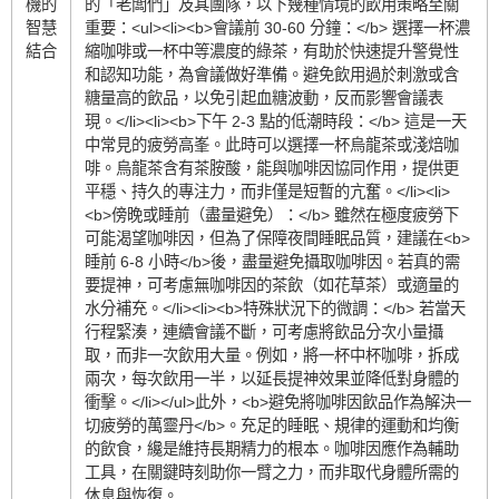
機的
的「老闆們」及其團隊，以下幾種情境的飲用策略至關
智慧
重要：<ul><li><b>會議前 30-60 分鐘：</b> 選擇一杯濃
結合
縮咖啡或一杯中等濃度的綠茶，有助於快速提升警覺性
和認知功能，為會議做好準備。避免飲用過於刺激或含
糖量高的飲品，以免引起血糖波動，反而影響會議表
現。</li><li><b>下午 2-3 點的低潮時段：</b> 這是一天
中常見的疲勞高峯。此時可以選擇一杯烏龍茶或淺焙咖
啡。烏龍茶含有茶胺酸，能與咖啡因協同作用，提供更
平穩、持久的專注力，而非僅是短暫的亢奮。</li><li>
<b>傍晚或睡前（盡量避免）：</b> 雖然在極度疲勞下
可能渴望咖啡因，但為了保障夜間睡眠品質，建議在<b>
睡前 6-8 小時</b>後，盡量避免攝取咖啡因。若真的需
要提神，可考慮無咖啡因的茶飲（如花草茶）或適量的
水分補充。</li><li><b>特殊狀況下的微調：</b> 若當天
行程緊湊，連續會議不斷，可考慮將飲品分次小量攝
取，而非一次飲用大量。例如，將一杯中杯咖啡，拆成
兩次，每次飲用一半，以延長提神效果並降低對身體的
衝擊。</li></ul>此外，<b>避免將咖啡因飲品作為解決一
切疲勞的萬靈丹</b>。充足的睡眠、規律的運動和均衡
的飲食，纔是維持長期精力的根本。咖啡因應作為輔助
工具，在關鍵時刻助你一臂之力，而非取代身體所需的
休息與恢復。