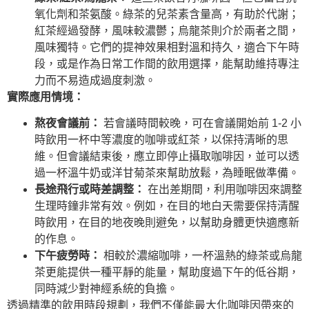
氧化劑和茶氨酸。綠茶的兒茶素含量高，有助於代謝；
紅茶經過發酵，風味較濃鬱；烏龍茶則介於兩者之間，
風味獨特。它們的提神效果相對溫和持久，適合下午時
段，或是作為日常工作間的飲用選擇，能幫助維持專注
力而不易造成過度刺激。
實際應用情境：
熬夜會議前：
若會議時間較晚，可在會議開始前 1-2 小
時飲用一杯中等濃度的咖啡或紅茶，以保持清晰的思
維。但會議結束後，應立即停止攝取咖啡因，並可以透
過一杯溫牛奶或洋甘菊茶來幫助放鬆，為睡眠做準備。
長途飛行或時差調整：
在出差期間，利用咖啡因來調整
生理時鐘非常有效。例如，在目的地白天需要保持清醒
時飲用，在目的地夜晚則避免，以幫助身體更快適應新
的作息。
下午疲勞時：
相較於濃縮咖啡，一杯溫熱的綠茶或烏龍
茶更能提供一種平靜的能量，幫助度過下午的低谷期，
同時減少對神經系統的負擔。
透過精準的飲用時段規劃，我們不僅能最大化咖啡因帶來的