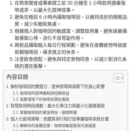
在熬夜開會或專案趕工前 30 分鐘至 1 小時飲用適量咖
啡或茶，以最大化提神效果。
避免在睡前 6 小時內攝取咖啡因，以維持良好的睡眠品
質，減少失眠和焦慮。
根據個人對咖啡因的敏感度，調整飲用量，避免過量攝
取導致心悸、消化不良等副作用。
將飲品攝取融入每日行程規劃，避免在身體疲勞時過度
依賴咖啡因，尋求真正的休息。
注意飲食搭配，避免與特定食物同食，以減少對消化系
統的潛在衝擊。
內容目錄
解析咖啡因的雙面刃：提神原理與高壓下的身心影響
咖啡因的提神機制與短期效益
高壓環境下的咖啡因潛在風險
智慧飲用時段規劃：最大化專注力與最小化健康風險
掌握咖啡因的黃金時段，避開幹擾
個人化飲用策略：依體質與行程打造專屬咖啡茶飲計畫
瞭解你的身體反應：咖啡因敏感度與代謝速度