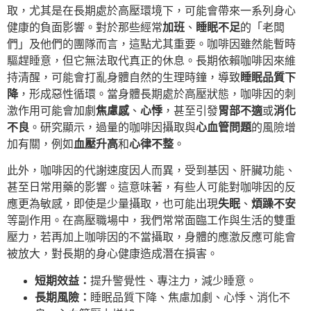
取，尤其是在長期處於高壓環境下，可能會帶來一系列身心
健康的負面影響。對於那些經常
加班
、
睡眠不足
的「老闆
們」及他們的團隊而言，這點尤其重要。咖啡因雖然能暫時
驅趕睡意，但它無法取代真正的休息。長期依賴咖啡因來維
持清醒，可能會打亂身體自然的生理時鐘，導致
睡眠品質下
降
，形成惡性循環。當身體長期處於高壓狀態，咖啡因的刺
激作用可能會加劇
焦慮感
、
心悸
，甚至引發
胃部不適
或
消化
不良
。研究顯示，過量的咖啡因攝取與
心血管問題
的風險增
加有關，例如
血壓升高
和
心律不整
。
此外，咖啡因的代謝速度因人而異，受到基因、肝臟功能、
甚至日常用藥的影響。這意味著，有些人可能對咖啡因的反
應更為敏感，即使是少量攝取，也可能出現
失眠
、
煩躁不安
等副作用。在高壓職場中，我們常常面臨工作與生活的雙重
壓力，若再加上咖啡因的不當攝取，身體的應激反應可能會
被放大，對長期的身心健康造成潛在損害。
短期效益：
提升警覺性、專注力，減少睡意。
長期風險：
睡眠品質下降、焦慮加劇、心悸、消化不