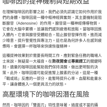
咖啡因的提神機制與短期效益
在理解咖啡因的影響之前，我們必須先認識它如何作用於我
們的身體。咖啡因是一種中樞神經興奮劑，其主要機制是阻
斷腺苷（Adenosine）的作用。腺苷是一種神經傳導物質，
它會在大腦中累積，並讓我們感到疲倦和放鬆。當咖啡因進
入體內，它會與腺苷受體結合，阻止腺苷發揮作用，進而減
少睡意，提升警覺性與專注力。這也是為何許多人在感到疲
憊時，會選擇一杯咖啡來快速恢復精神。
這種提神效果對於需要長時間工作、應對緊急任務的職場人
士來說，無疑是一大福音。在
熬夜開會
或
專案趕工
的關鍵時
刻，適量的咖啡因能幫助我們保持清醒，做出更明智的決
策。此外，咖啡因還可能促進腎上腺素的分泌，這是一種
「戰或逃」反應的一部分，能暫時提升心率、血壓和能量水
平，讓身體進入一個更具活力的狀態。
高壓環境下的咖啡因潛在風險
然而，咖啡因的「雙面刃」特性意味著，過度或不當的攝