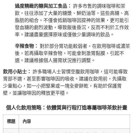
過度精緻的糖與加工食品：
許多市售的調味咖啡和茶
飲，往往添加了大量的糖漿、鮮奶油等，這些高糖、高
脂肪的組合，不僅會抵銷咖啡因提神的效果，更可能引
發血糖的劇烈波動，導致飯後昏沉，反而不利於工作效
率。建議盡量選擇原味或僅做少量調味的飲品。
辛辣食物：
對於部分胃功能較弱者，在飲用咖啡或濃茶
後，若再攝取辛辣食物，可能會刺激胃黏膜，引起不
適。建議根據個人腸胃狀況進行調整。
飲用小貼士：
許多職場人士習慣空腹飲用咖啡，這可能導致
胃部不適，甚至影響咖啡因的吸收。建議在飲用前，先攝取
少量點心，如一小把堅果或一塊全麥餅乾，有助於保護胃
壁，並讓咖啡因的釋放更平穩。
個人化飲用策略：依體質與行程打造專屬咖啡茶飲計畫
標題
內容