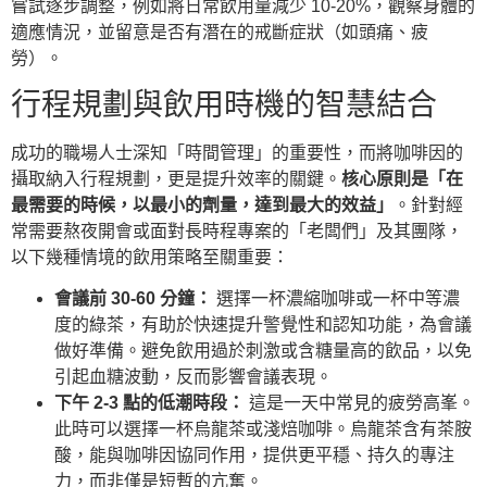
嘗試逐步調整，例如將日常飲用量減少 10-20%，觀察身體的
適應情況，並留意是否有潛在的戒斷症狀（如頭痛、疲
勞）。
行程規劃與飲用時機的智慧結合
成功的職場人士深知「時間管理」的重要性，而將咖啡因的
攝取納入行程規劃，更是提升效率的關鍵。
核心原則是「在
最需要的時候，以最小的劑量，達到最大的效益」
。針對經
常需要熬夜開會或面對長時程專案的「老闆們」及其團隊，
以下幾種情境的飲用策略至關重要：
會議前 30-60 分鐘：
選擇一杯濃縮咖啡或一杯中等濃
度的綠茶，有助於快速提升警覺性和認知功能，為會議
做好準備。避免飲用過於刺激或含糖量高的飲品，以免
引起血糖波動，反而影響會議表現。
下午 2-3 點的低潮時段：
這是一天中常見的疲勞高峯。
此時可以選擇一杯烏龍茶或淺焙咖啡。烏龍茶含有茶胺
酸，能與咖啡因協同作用，提供更平穩、持久的專注
力，而非僅是短暫的亢奮。