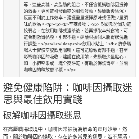
等，這些高糖、高脂肪的組合，不僅會抵銷咖啡因提神
的效果，更可能引發血糖的劇烈波動，導致飯後昏沉，
反而不利於工作效率。建議盡量選擇原味或僅做少量調
味的飲品。</p><p><b>辛辣食物：</b> 對於部分胃功能
較弱者，在飲用咖啡或濃茶後，若再攝取辛辣食物，可
能會刺激胃黏膜，引起不適。建議根據個人腸胃狀況進
行調整。</p></li></ul><p><b>飲用小貼士：</b> 許多職
場人士習慣空腹飲用咖啡，這可能導致胃部不適，甚至
影響咖啡因的吸收。建議在飲用前，先攝取少量點心，
如一小把堅果或一塊全麥餅乾，有助於保護胃壁，並讓
咖啡因的釋放更平穩。</p>
避免健康陷阱：咖啡因攝取迷
思與最佳飲用實踐
破解咖啡因攝取迷思
在高壓職場環境中，咖啡因常被視為續命的靈丹妙藥，然
而，關於咖啡因的攝取，存在許多常見的迷思，若不釐清，