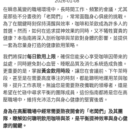
2026-01-08
在瞬息萬變的職場環境中，長時間工作、頻繁的會議，尤其
是那些不分晝夜的「老闆們」，常常面臨身心俱疲的挑戰。
為了在關鍵時刻保持清醒與效率，咖啡和茶飲成為許多人的
首選。然而，如何在追求提神效果的同時，又不犧牲寶貴的
健康？本指南將深入剖析咖啡與茶飲對身體的影響，並提供
一套為您量身打造的健康飲用策略。
我們將探討
每日飲用上限
，確保您能安心享受咖啡因帶來的
益處，同時避免對心血管、睡眠品質及消化系統造成負擔。
更重要的是，掌握
黃金飲用時段
，讓您在會議前、下午茶時
段，甚至是在需要高度專注的時刻，都能聰明地運用茶與咖
啡，提升工作表現。無論您是需要熬夜備戰的領導者，還是
希望在忙碌中尋求平衡的團隊成員，這份指南都將是您在高
壓職場中，維持充沛活力與身心健康的堅實後盾。
身為在高壓職場中經常需要熬夜開會的「老闆們」及其團
隊，瞭解如何聰明飲用咖啡與茶，是平衡提神效率與身心健
康的關鍵。