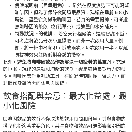
傍晚或睡前（盡量避免）：
雖然在極度疲勞下可能渴望
咖啡因，但為了保障夜間睡眠品質，建議在
睡前 6-8 小
時
後，盡量避免攝取咖啡因。若真的需要提神，可考慮
無咖啡因的茶飲（如花草茶）或適量的水分補充。
特殊狀況下的微調：
若當天行程緊湊，連續會議不斷，
可考慮將飲品分次小量攝取，而非一次飲用大量。例
如，將一杯中杯咖啡，拆成兩次，每次飲用一半，以延
長提神效果並降低對身體的衝擊。
此外，
避免將咖啡因飲品作為解決一切疲勞的萬靈丹
。充足
的睡眠、規律的運動和均衡的飲食，纔是維持長期精力的根
本。咖啡因應作為輔助工具，在關鍵時刻助你一臂之力，而
非取代身體所需的休息與恢復。
飲食搭配與禁忌：最大化益處，最
小化風險
咖啡因飲品的效益不僅取決於飲用時間和份量，其與食物的
搭配也扮演著重要角色。某些食物和飲品可能影響咖啡因的