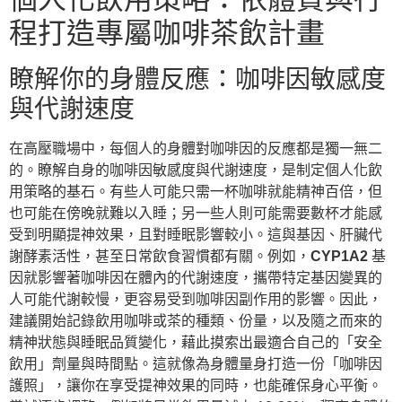
程打造專屬咖啡茶飲計畫
瞭解你的身體反應：咖啡因敏感度
與代謝速度
在高壓職場中，每個人的身體對咖啡因的反應都是獨一無二
的。瞭解自身的咖啡因敏感度與代謝速度，是制定個人化飲
用策略的基石。有些人可能只需一杯咖啡就能精神百倍，但
也可能在傍晚就難以入睡；另一些人則可能需要數杯才能感
受到明顯提神效果，且對睡眠影響較小。這與基因、肝臟代
謝酵素活性，甚至日常飲食習慣都有關。例如，
CYP1A2
基
因就影響著咖啡因在體內的代謝速度，攜帶特定基因變異的
人可能代謝較慢，更容易受到咖啡因副作用的影響。因此，
建議開始記錄飲用咖啡或茶的種類、份量，以及隨之而來的
精神狀態與睡眠品質變化，藉此摸索出最適合自己的「安全
飲用」劑量與時間點。這就像為身體量身打造一份「咖啡因
護照」，讓你在享受提神效果的同時，也能確保身心平衡。