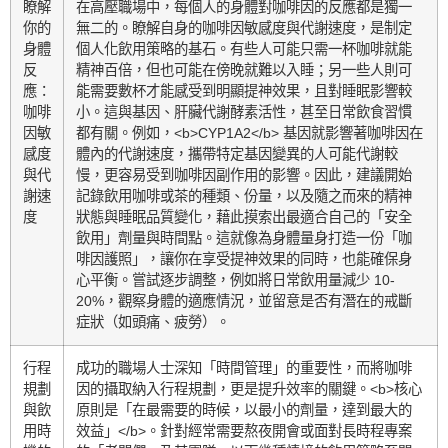
瞭解
在高壓職場中，每個人的身體對咖啡因的反應都是獨一
你的
無二的。瞭解自身的咖啡因敏感度與代謝速度，是制定
身體
個人化飲用策略的基石。有些人可能只需一杯咖啡就能
反
精神百倍，但也可能在傍晚就難以入睡；另一些人則可
應：
能需要數杯才能感受到明顯提神效果，且對睡眠影響較
咖啡
小。這與基因、肝臟代謝酵素活性，甚至日常飲食習慣
因敏
都有關。例如，<b>CYP1A2</b> 基因就影響著咖啡因在
感度
體內的代謝速度，攜帶特定基因變異的人可能代謝較
與代
慢，更容易受到咖啡因副作用的影響。因此，建議開始
謝速
記錄飲用咖啡或茶的種類、份量，以及隨之而來的精神
度
狀態與睡眠品質變化，藉此摸索出最適合自己的「安全
飲用」劑量與時間點。這就像為身體量身打造一份「咖
啡因護照」，讓你在享受提神效果的同時，也能確保身
心平衡。嘗試逐步調整，例如將日常飲用量減少 10-
20%，觀察身體的適應情況，並留意是否有潛在的戒斷
症狀（如頭痛、疲勞）。
行程
成功的職場人士深知「時間管理」的重要性，而將咖啡
規劃
因的攝取納入行程規劃，更是提升效率的關鍵。<b>核心
與飲
原則是「在最需要的時候，以最小的劑量，達到最大的
用時
效益」</b>。針對經常需要熬夜開會或面對長時程專案