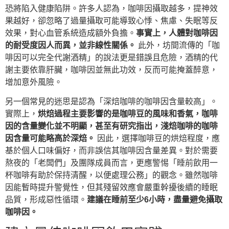
恐將陷入健康陷阱。許多人認為，咖啡因攝取越多，提神效
果越好，卻忽略了過量攝取可能導致心悸、焦慮、失眠等反
效果，對心血管系統造成額外負擔。
事實上，人體對咖啡因
的耐受度因人而異，並非線性關係。
此外，坊間流傳的「咖
啡因可以完全代謝酒精」的說法更是錯誤且危險，酒精的代
謝主要依靠肝臟，咖啡因並無此功效，反而可能掩蓋醉意，
增加意外風險。
另一個常見的迷思是認為「深焙咖啡的咖啡因含量較高」。
實際上，
烘焙過程主要影響的是咖啡豆的風味和香氣，咖啡
因的含量變化並不明顯，甚至有研究指出，淺焙咖啡的咖啡
因含量可能略高於深焙。
因此，選擇咖啡豆的烘焙程度，應
基於個人口味偏好，而非誤信其咖啡因含量差異。對於需要
熬夜的「老闆們」及團隊成員而言，更應警惕「睡前飲用一
杯咖啡有助於保持清醒，以便處理公務」的觀念。雖然咖啡
因能暫時提升警覺性，但其殘留效應會嚴重幹擾後續的睡眠
品質，形成惡性循環。
建議在睡前至少6小時，盡量避免攝取
咖啡因。