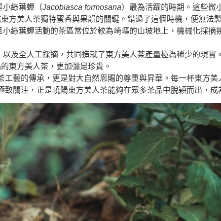
是小綠葉蟬（
Jacobiasca formosana
）最為活躍的時期。這些微
成東方美人茶獨特蜜香與果韻的關鍵。錯過了這個時機，便無法
且小綠葉蟬活動的茶區常位於較為崎嶇的山坡地上，機械化採摘
。
，以及全人工採摘，共同造就了東方美人茶產量極為稀少的現實
品的東方美人茶，更加彌足珍貴。
茶工藝的傳承，更是對大自然恩賜的尊重與昇華。每一杯東方美
極致關注，正是嶢陽東方美人茶能夠在眾多茶品中脫穎而出，成