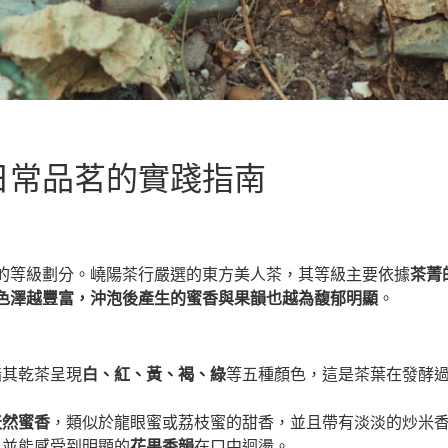
日常品茗的實踐指南
的等級劃分。嶢陽茶行嚴選的東方美人茶，其等級主要依據
茶菁
色澤越豐富，沖泡後產生的蜜香與果韻也越為馥郁明顯
。
指其乾茶呈現
白、紅、黃、褐、綠
等五種顏色，這是茶葉在發酵
天然蜜香
，類似於龍眼蜜或荔枝蜜的甜香，並且帶有淡淡的炒米
，並能感受到明顯的
花果香韻
在口中迴盪。