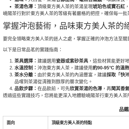
茶湯色澤：
頂級東方美人茶的茶湯呈現
琥珀色或寶石紅
嶢陽茶行對於東方美人茶的等級有著嚴格的把控，確保每一批
掌握沖泡藝術，品味東方美人茶的
要完全領略東方美人茶的迷人之處，掌握正確的沖泡方法至關
以下是日常品茗的實踐指南：
茶具選擇：
建議選用
瓷器或紫砂茶具
，這些材質能更好
水溫控制：
沖泡東方美人茶，建議使用
約90-95°C 的溫
茶水分離：
由於東方美人茶的內涵豐富，建議
採取「快
品嚐到茶湯從清雅到醇厚的層次變化。
品飲步驟：
在品飲前，可先
欣賞茶湯的色澤
，再
聞其香
透過這些實踐技巧，您將能更深入地體驗嶢陽茶行東方美人茶
品鑑
面向
頂級東方美人茶的特點