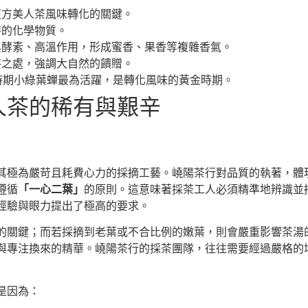
na，為東方美人茶風味轉化的關鍵。
特的化學物質。
與酵素、高溫作用，形成蜜香、果香等複雜香氣。
特之處，強調大自然的饋贈。
時期小綠葉蟬最為活躍，是轉化風味的黃金時期。
人茶的稀有與艱辛
其極為嚴苛且耗費心力的採摘工藝。嶢陽茶行對品質的執著，體
遵循
「一心二葉」
的原則。這意味著採茶工人必須精準地辨識並
經驗與眼力提出了極高的要求。
的關鍵；而若採摘到老葉或不合比例的嫩葉，則會嚴重影響茶湯
與專注換來的精華。嶢陽茶行的採茶團隊，往往需要經過嚴格的
是因為：