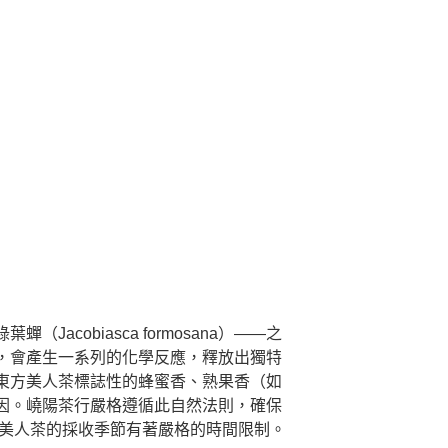
obiasca formosana）——之
，會產生一系列的化學反應，釋放出獨特
東方美人茶標誌性的蜂蜜香、熟果香（如
因。嶢陽茶行嚴格遵循此自然法則，確保
美人茶的採收季節有著嚴格的時間限制。