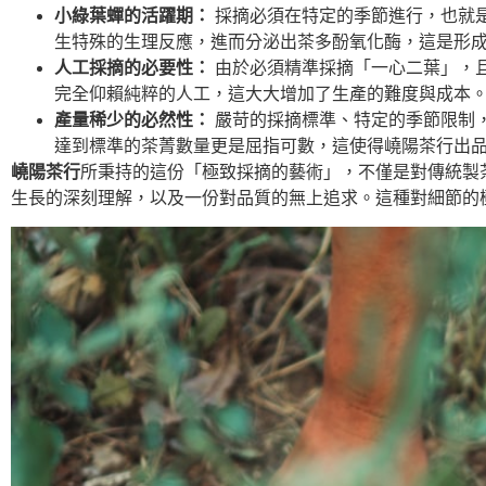
小綠葉蟬的活躍期：
採摘必須在特定的季節進行，也就
生特殊的生理反應，進而分泌出茶多酚氧化酶，這是形
人工採摘的必要性：
由於必須精準採摘「一心二葉」，
完全仰賴純粹的人工，這大大增加了生產的難度與成本
產量稀少的必然性：
嚴苛的採摘標準、特定的季節限制
達到標準的茶菁數量更是屈指可數，這使得嶢陽茶行出
嶢陽茶行
所秉持的這份「極致採摘的藝術」，不僅是對傳統製
生長的深刻理解，以及一份對品質的無上追求。這種對細節的