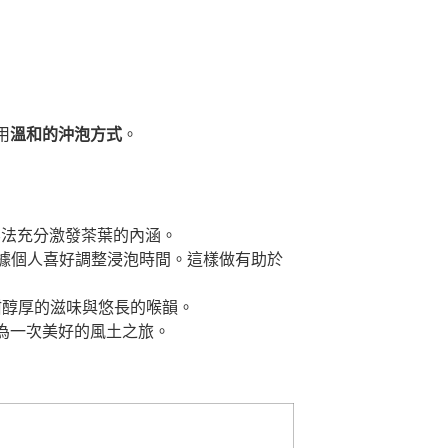
用
溫和的沖泡方式
。
無法充分激發茶葉的內涵。
根據個人喜好調整浸泡時間。這樣做有助於
甜醇厚的滋味與悠長的喉韻。
為一次美好的風土之旅。