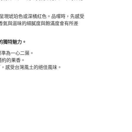
常呈現琥珀色或深橘紅色。品嚐時，先感受
香氣與滋味的細膩度與飽滿度會有所差
的獨特魅力。
標準為一心二葉。
隱約的果香。
茗，感受台灣風土的絕佳風味。