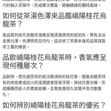
巧妙融入茶葉中，形成層次豐富、餘韻繚繞的獨特風味。
如何從茶湯色澤來品鑑嶢陽桂花烏
龍茶？
高品質的桂花烏龍茶湯應呈現清澈透亮的琥珀色，帶有淡淡
金黃光澤，色澤明亮且均勻，這反映了茶葉本身的品質與製
茶工藝的精良。
品飲嶢陽桂花烏龍茶時，香氣應呈
現何種層次？
品飲時，首先感受到的是淡雅清新的桂花香，隨後烏龍茶特
有的烘焙香或焙火的溫潤感會逐漸浮現，與桂花香交織，形
成複雜而迷人的香氣結構，且香氣應持久並隨沖泡次數變
化。
如何辨別嶢陽桂花烏龍茶的優劣？