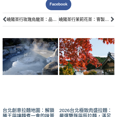
Facebook
嶢陽茶行玫瑰烏龍茶：品味優雅花香與身心舒緩的極致饗宴
嶢陽茶行茉莉花茶：窨製次數的藝術與清新解膩的極致品鑑
台北創意拉麵地圖：解鎖
2026台北極致肉盛拉麵：
勝王與讓麵煮一會的味蕾
嚴選雙豚與辰拉麵，滿足