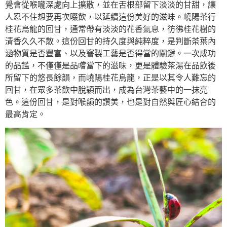
覺會從喉嚨深處向上擴散，並在舌根部留下淡淡的甘甜，讓
人忍不住想要再次啜飲，以延續這份美好的滋味。嶢陽茶行
桂花烏龍的回甘，通常帶有淡淡的花香氣息，彷彿桂花樹的
清香久久不散。這份回甘的持久度與純粹度，是判斷茶葉內
涵物質是否豐富、以及窨製工藝是否得當的關鍵。一次成功
的品鑑，不僅僅是品嚐當下的滋味，更是體驗茶湯在品飲後
所留下的悠長餘韻，而嶢陽桂花烏龍，正是以其令人難忘的
回甘，在眾多茶飲中脫穎而出，成為台灣茶藝中的一抹亮
色。這份回甘，是對喉韻的讚美，也是對自然與匠心結合的
最高肯定。