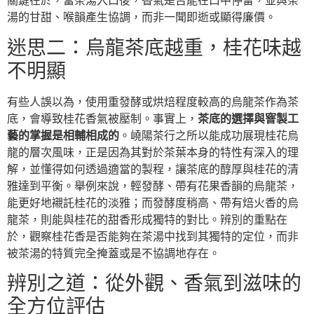
關鍵在於，當茶湯入口後，香氣是否能在口中停留，並與茶
湯的甘甜、喉韻產生協調，而非一聞即逝或顯得廉價。
迷思二：烏龍茶底越重，桂花味越
不明顯
有些人誤以為，使用重發酵或烘焙程度較高的烏龍茶作為茶
底，會導致桂花香氣被壓制。事實上，
茶底的選擇與窨製工
藝的掌握是相輔相成的
。嶢陽茶行之所以能成功展現桂花烏
龍的層次風味，正是因為其對於茶葉本身的特性有深入的理
解，並懂得如何透過適當的製程，讓茶底的醇厚與桂花的清
雅達到平衡。舉例來說，輕發酵、帶有花果香韻的烏龍茶，
能更好地襯託桂花的淡雅；而發酵度稍高、帶有焙火香的烏
龍茶，則能與桂花的甜香形成獨特的對比。辨別的重點在
於，觀察桂花香是否能夠在茶湯中找到其獨特的定位，而非
被茶湯的特質完全掩蓋或是不協調地存在。
辨別之道：從外觀、香氣到滋味的
全方位評估