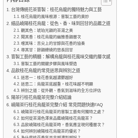
台灣傳統花茶窨製：桂花烏龍的獨特魅力與工藝
桂花烏龍的風味根源：窨製工藝的奧妙
細品嶢陽桂花烏龍：從色、香、味到回甘的品鑑之道
觀其色：琥珀光韻的茶湯之美
聞其香：桂花烏龍的幽雅香韻層次
嚐其味：舌尖上的甘醇與花香的協奏
尋其甘：餘韻繚繞的悠長回甘
窨製工藝的精髓：解構烏龍與桂花風味交織的層次感
窨製工藝的關鍵步驟與風味塑造
品飲桂花烏龍的常見迷思與辨別之道
迷思一：桂花香氣越濃鬱越好
迷思二：烏龍茶底越重，桂花味越不明顯
辨別之道：從外觀、香氣到滋味的全方位評估
陽茶行桂花烏龍茶完整介紹結論
嶢陽茶行桂花烏龍茶完整介紹 常見問題快速FAQ
嶢陽茶行桂花烏龍茶的窨製工藝有何獨特之處？
如何從茶湯色澤來品鑑嶢陽桂花烏龍茶？
品飲嶢陽桂花烏龍茶時，香氣應呈現何種層次？
如何辨別嶢陽桂花烏龍茶的優劣？
為什麼桂花香氣並非越濃烈越好？