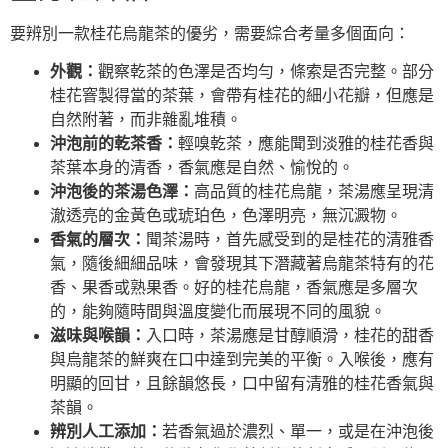
要辨別一款桂花烏龍茶的優劣，需要綜合考量多個面向：
外觀：
觀察乾茶的色澤是否均勻，條索是否完整。部分
桂花窨製得當的茶葉，會帶有桂花的細小花瓣，但應是
自然附著，而非雜亂堆積。
沖泡前的乾茶香：
輕嗅乾茶，應能聞到淡雅的桂花香與
茶葉本身的清香，香氣應是自然、愉悅的。
沖泡後的茶湯色澤：
高品質的桂花烏龍，茶湯應呈現清
澈透亮的金黃色或琥珀色，色澤明亮，無沉澱物。
香氣的層次：
聞茶湯時，首先感受到的是桂花的清雅香
氣，隨後細細品味，會發現其下潛藏著烏龍茶特有的花
香、果香或熟果香。好的桂花烏龍，香氣應是多層次
的，能夠隨時間與溫度變化而展現不同的風貌。
滋味與喉韻：
入口時，茶湯應是甘醇順滑，桂花的甜香
與烏龍茶的鮮爽在口中達到完美的平衡。入喉後，應有
明顯的回甘，且餘韻悠長，口中留有清雅的桂花香氣與
茶韻。
辨別人工添加：
若香氣過於濃烈、單一，或是在沖泡後