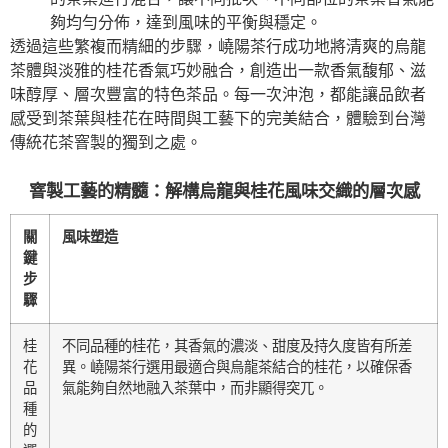
夠均勻分佈，達到風味的平衡與穩定。
透過這些繁複而精細的步驟，嶢陽茶行成功地將清爽的烏龍
茶體與淡雅的桂花香氣巧妙融合，創造出一款香氣馥郁、滋
味醇厚、層次豐富的特色茶品。每一次沖泡，都能讓品飲者
感受到茶葉與桂花在時間與工藝下的完美結合，體驗到台灣
傳統花茶窨製的獨到之處。
窨製工藝的精髓：解構烏龍與桂花風味交織的層次感
關
風味塑造
鍵
步
驟
桂
不同品種的桂花，其香氣的濃淡、甜度及持久度皆有所差
花
異。嶢陽茶行選用最適合與烏龍茶結合的桂花，以確保香
品
氣能夠自然地融入茶葉中，而非顯得突兀。
種
的