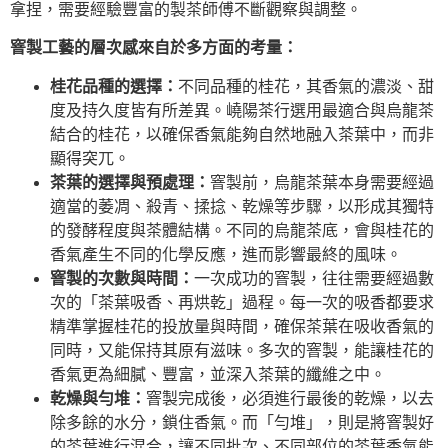
拿捏，需要經驗豐富的製茶師傅不斷觀察與調整。
窨製工藝的層次感來自於多方面的考量：
桂花品種的選擇：
不同品種的桂花，其香氣的濃淡、甜
度及持久度皆有所差異。嶢陽茶行選用最適合與烏龍茶
結合的桂花，以確保香氣能夠自然地融入茶葉中，而非
顯得突兀。
茶葉的選擇與預處理：
窨製前，烏龍茶葉本身需要經過
適當的萎凋、殺青、揉捻、乾燥等步驟，以形成其獨特
的發酵程度與茶體結構。不同的烏龍茶底，會與桂花的
香氣產生不同的化學反應，進而影響最終的風味。
窨製的次數與時間：
一次成功的窨製，往往需要經過數
次的「茶葉吸香、再烘乾」過程。每一次的吸香都要求
精準掌握桂花的投放量與時間，確保茶葉在吸收香氣的
同時，又能保持其原有滋味。多次的窨製，能讓桂花的
香氣更為細膩、豐富，並深入茶葉的纖維之中。
乾燥與勻堆：
窨製完成後，必須進行最後的乾燥，以去
除多餘的水分，鎖住香氣。而「勻堆」，則是將窨製好
的茶葉進行混合，讓不同批次、不同部位的茶葉香氣能