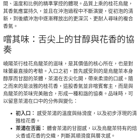
間、溫度和比例的精準掌控的體現。品質上乘的桂花烏龍，
其香氣應當持久，並且在沖泡過程中不斷演變，從初泡的清
新，到後續沖泡中逐漸釋放出的更深沉、更耐人尋味的複合
香氣。
嚐其味：舌尖上的甘醇與花香的協
奏
嶢陽茶行桂花烏龍茶的滋味，是其價值的核心所在，也是對
味蕾最直接的考驗。入口之初，首先感受到的是烏龍茶本身
醇厚而甘甜的茶體，茶湯在舌尖化開，帶來柔滑的口感。隨
之而來的是淡雅的桂花香，這股香氣並非喧賓奪主，而是與
烏龍茶的茶味完美融合，形成一種和諧的協奏。品味時，可
以留意茶湯在口中的分佈與變化：
初入口：
感受茶湯的溫度與絲滑度，以及初步浮現的清
雅桂花香。
茶湯在舌面：
體會茶湯的甘甜感，以及烏龍茶特有的焙
火香或花香的交織，判斷其順滑度與層次感。