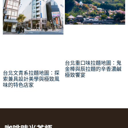
台北重口味拉麵地圖：鬼
金棒與辰拉麵的辛香濃鹹
台北文青系拉麵地圖：探
極致饗宴
索兼具設計美學與極致風
味的特色店家