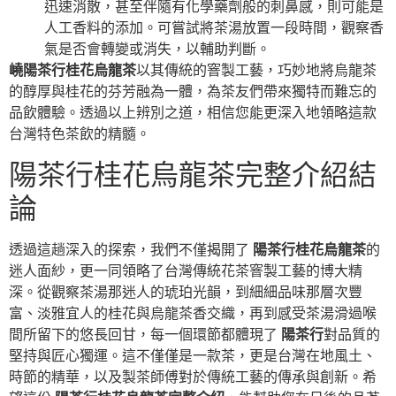
迅速消散，甚至伴隨有化學藥劑般的刺鼻感，則可能是
人工香料的添加。可嘗試將茶湯放置一段時間，觀察香
氣是否會轉變或消失，以輔助判斷。
嶢陽茶行桂花烏龍茶
以其傳統的窨製工藝，巧妙地將烏龍茶
的醇厚與桂花的芬芳融為一體，為茶友們帶來獨特而難忘的
品飲體驗。透過以上辨別之道，相信您能更深入地領略這款
台灣特色茶飲的精髓。
陽茶行桂花烏龍茶完整介紹結
論
透過這趟深入的探索，我們不僅揭開了
陽茶行桂花烏龍茶
的
迷人面紗，更一同領略了台灣傳統花茶窨製工藝的博大精
深。從觀察茶湯那迷人的琥珀光韻，到細細品味那層次豐
富、淡雅宜人的桂花與烏龍茶香交織，再到感受茶湯滑過喉
間所留下的悠長回甘，每一個環節都體現了
陽茶行
對品質的
堅持與匠心獨運。這不僅僅是一款茶，更是台灣在地風土、
時節的精華，以及製茶師傅對於傳統工藝的傳承與創新。希