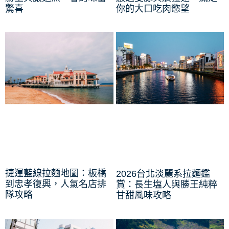
驚喜
你的大口吃肉慾望
捷運藍線拉麵地圖：板橋
2026台北淡麗系拉麵鑑
到忠孝復興，人氣名店排
賞：長生塩人與勝王純粹
隊攻略
甘甜風味攻略