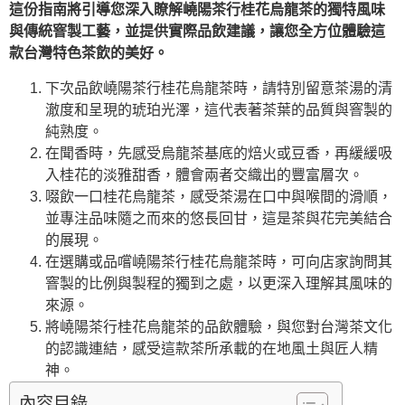
這份指南將引導您深入瞭解嶢陽茶行桂花烏龍茶的獨特風味
與傳統窨製工藝，並提供實際品飲建議，讓您全方位體驗這
款台灣特色茶飲的美好。
下次品飲嶢陽茶行桂花烏龍茶時，請特別留意茶湯的清
澈度和呈現的琥珀光澤，這代表著茶葉的品質與窨製的
純熟度。
在聞香時，先感受烏龍茶基底的焙火或豆香，再緩緩吸
入桂花的淡雅甜香，體會兩者交織出的豐富層次。
啜飲一口桂花烏龍茶，感受茶湯在口中與喉間的滑順，
並專注品味隨之而來的悠長回甘，這是茶與花完美結合
的展現。
在選購或品嚐嶢陽茶行桂花烏龍茶時，可向店家詢問其
窨製的比例與製程的獨到之處，以更深入理解其風味的
來源。
將嶢陽茶行桂花烏龍茶的品飲體驗，與您對台灣茶文化
的認識連結，感受這款茶所承載的在地風土與匠人精
神。
內容目錄