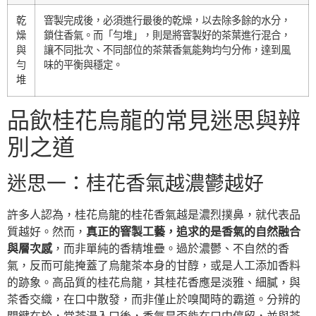
乾
窨製完成後，必須進行最後的乾燥，以去除多餘的水分，
燥
鎖住香氣。而「勻堆」，則是將窨製好的茶葉進行混合，
與
讓不同批次、不同部位的茶葉香氣能夠均勻分佈，達到風
勻
味的平衡與穩定。
堆
品飲桂花烏龍的常見迷思與辨
別之道
迷思一：桂花香氣越濃鬱越好
許多人認為，桂花烏龍的桂花香氣越是濃烈撲鼻，就代表品
質越好。然而，
真正的窨製工藝，追求的是香氣的自然融合
與層次感
，而非單純的香精堆疊。過於濃鬱、不自然的香
氣，反而可能掩蓋了烏龍茶本身的甘醇，或是人工添加香料
的跡象。高品質的桂花烏龍，其桂花香應是淡雅、細膩，與
茶香交織，在口中散發，而非僅止於嗅聞時的霸道。分辨的