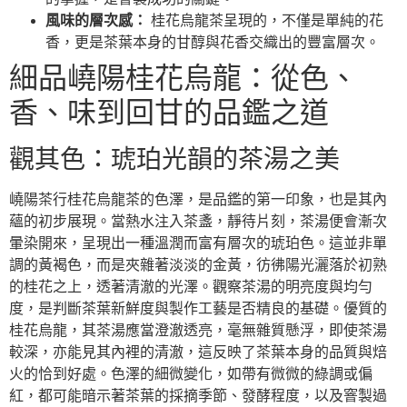
風味的層次感：
桂花烏龍茶呈現的，不僅是單純的花
香，更是茶葉本身的甘醇與花香交織出的豐富層次。
細品嶢陽桂花烏龍：從色、
香、味到回甘的品鑑之道
觀其色：琥珀光韻的茶湯之美
嶢陽茶行桂花烏龍茶的色澤，是品鑑的第一印象，也是其內
蘊的初步展現。當熱水注入茶盞，靜待片刻，茶湯便會漸次
暈染開來，呈現出一種溫潤而富有層次的琥珀色。這並非單
調的黃褐色，而是夾雜著淡淡的金黃，彷彿陽光灑落於初熟
的桂花之上，透著清澈的光澤。觀察茶湯的明亮度與均勻
度，是判斷茶葉新鮮度與製作工藝是否精良的基礎。優質的
桂花烏龍，其茶湯應當澄澈透亮，毫無雜質懸浮，即使茶湯
較深，亦能見其內裡的清澈，這反映了茶葉本身的品質與焙
火的恰到好處。色澤的細微變化，如帶有微微的綠調或偏
紅，都可能暗示著茶葉的採摘季節、發酵程度，以及窨製過