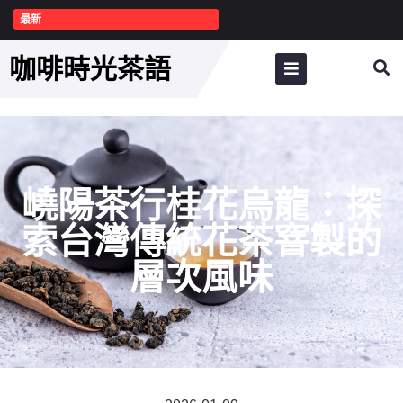
最新
咖啡時光茶語
嶢陽茶行桂花烏龍：探
索台灣傳統花茶窨製的
層次風味