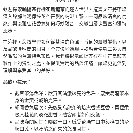
2026-01-09
歡迎探索
嶢陽茶行桂花烏龍茶
的迷人世界。這篇文章將帶您
深入瞭解台灣傳統花茶窨製的精湛工藝，一同品味清爽的烏
龍茶與淡雅桂花香氣如何巧妙融合，交織出層次豐富的獨特
風味。
在這裡，您將學習如何從茶湯的色澤、香氣的細膩變化，以
及品飲後喉間的回甘，全方位地體驗這款融合傳統工藝與自
然香韻的台灣特色茶飲。我們將揭示嶢陽茶行在桂花烏龍茶
製作上的獨到之處，並提供實用的品鑑建議，讓您更能深刻
理解與享受其中的美好。
品飲小提示：
觀察茶湯色澤：欣賞其清澈透亮的色澤，感受烏龍茶本
身的金黃或琥珀光澤。
細聞香氣層次：先感受烏龍茶的焙火香或豆香，再輕柔
吸入桂花的淡雅甜香，體會兩者如何交織。
品味喉間回甘：啜飲一口，感受茶湯在口中與喉間的滑
順口感，以及隨之而來的悠長回甘。