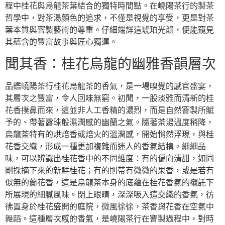
程中桂花與烏龍茶葉結合的獨特時間點。在嶢陽茶行的製茶
哲學中，對茶湯顏色的追求，不僅是視覺的享受，更是對茶
葉本質與窨製藝術的尊重。仔細端詳這琥珀光韻，便能窺見
其蘊含的豐富故事與匠心獨運。
聞其香：桂花烏龍的幽雅香韻層次
品鑑嶢陽茶行桂花烏龍茶的香氣，是一場嗅覺的感官盛宴，
其層次之豐富，令人回味無窮。初聞，一股淡雅而清新的桂
花香撲鼻而來，這並非人工香精的濃烈，而是自然窨製所賦
予的、帶著露珠般濕潤感的幽蘭之氣。隨著茶湯溫度稍降，
烏龍茶特有的烘焙香或焙火的溫潤感，開始悄然浮現，與桂
花香交織，形成一種更加複雜而迷人的香氣結構。細細品
味，可以辨識出桂花香中的不同維度：有的偏向清甜，如同
剛採摘下來的新鮮桂花；有的則帶有微微的果香，或是若有
似無的蘭花香，這是烏龍茶本身的底蘊在桂花香氣的襯託下
所展現的細膩風味。閉上眼睛，深深吸入這交織的香氣，彷
彿置身於桂花盛開的庭院，微風徐徐，茶香與花香在空氣中
舞蹈。這種層次感的香氣，是嶢陽茶行在窨製過程中，對時