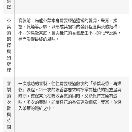
選
擇
茶
窨製前，烏龍茶葉本身需要經過適當的萎凋、殺青、揉
葉
捻、乾燥等步驟，以形成其獨特的發酵程度與茶體結構。
的
不同的烏龍茶底，會與桂花的香氣產生不同的化學反應，
選
進而影響最終的風味。
擇
與
預
處
理
窨
一次成功的窨製，往往需要經過數次的「茶葉吸香、再烘
製
乾」過程。每一次的吸香都要求精準掌握桂花的投放量與
的
時間，確保茶葉在吸收香氣的同時，又能保持其原有滋
次
味。多次的窨製，能讓桂花的香氣更為細膩、豐富，並深
數
入茶葉的纖維之中。
與
時
間