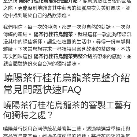
望這份
陽茶行桂花烏龍茶完整介紹
，能幫助您在日後的品茗
之際，更能深刻地體會其中蘊含的細膩層次與美好風味，並
從中找到屬於自己的品飲樂趣。
我們相信，每一次的沖泡，都是一次與自然的對話，一次與
傳統的連結。
陽茶行桂花烏龍茶
，就是這樣一款能夠帶您沉
浸其中的絕佳選擇，讓您在喧囂的生活中，尋得一份寧靜與
雅緻。下次當您想尋求一杯獨特且富含故事的茶飲時，不妨
再次回味這份
陽茶行桂花烏龍茶完整介紹
所帶來的感動，並
親自體驗這份來自台灣的獨特韻味。
嶢陽茶行桂花烏龍茶完整介紹
常見問題快速FAQ
嶢陽茶行桂花烏龍茶的窨製工藝有
何獨特之處？
嶢陽茶行採用台灣傳統花茶窨製工藝，透過精選當季桂花與
高品質烏龍茶葉，經過多道嚴謹的步驟，將桂花的淡雅香氣