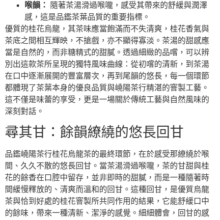
喉韻：
隨著茶湯滑過喉嚨，感受其帶來的舒緩與潤澤
感，這是品鑑茶葉品質的重要指標。
優質的桂花烏龍，其茶味應當飽滿而不失清爽，桂花香氣與
茶底之間相互輝映，不搶戲，亦不顯得寡淡。茶湯的甜感應
當是自然的，而非糖精式的甜膩。透過細緻的品嚐，可以辨
別出這款茶所呈現的獨特風味曲線：從初嚐的清新，到茶湯
在口中逐漸展開的豐富層次，再到尾韻的悠長，每一個環節
都體現了茶葉本身的優良品質與嶢陽茶行精湛的窨製工藝。
這不僅是味蕾的享受，更是一場關於傳統工藝與自然風味的
深刻對話。
尋其甘：餘韻繚繞的悠長回甘
品鑑嶢陽茶行桂花烏龍茶的最終環節，在於感受那繚繞於喉
間、久久不散的悠長回甘。當茶湯滑過喉嚨，茶的甘甜與桂
花的餘香在口腔中留存，並非即時的甜膩，而是一種隨著時
間緩慢釋放的、清爽而溫和的回甘。這種回甘，是優質烏龍
茶與恰到好處的桂花窨製所共同作用的結果，它能舒緩口中
的餘味，帶來一種清新、潔淨的感覺。細細體會，回甘的感