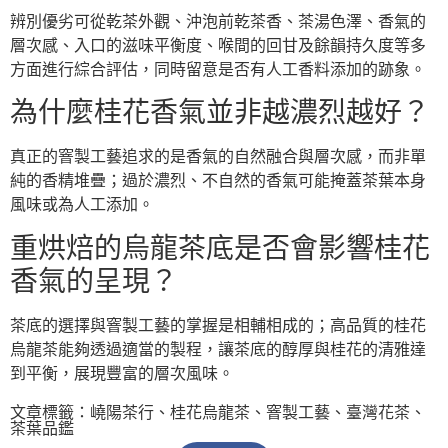
辨別優劣可從乾茶外觀、沖泡前乾茶香、茶湯色澤、香氣的
層次感、入口的滋味平衡度、喉間的回甘及餘韻持久度等多
方面進行綜合評估，同時留意是否有人工香料添加的跡象。
為什麼桂花香氣並非越濃烈越好？
真正的窨製工藝追求的是香氣的自然融合與層次感，而非單
純的香精堆疊；過於濃烈、不自然的香氣可能掩蓋茶葉本身
風味或為人工添加。
重烘焙的烏龍茶底是否會影響桂花
香氣的呈現？
茶底的選擇與窨製工藝的掌握是相輔相成的；高品質的桂花
烏龍茶能夠透過適當的製程，讓茶底的醇厚與桂花的清雅達
到平衡，展現豐富的層次風味。
文章標籤：
嶢陽茶行
、
桂花烏龍茶
、
窨製工藝
、
臺灣花茶
、
茶葉品鑑