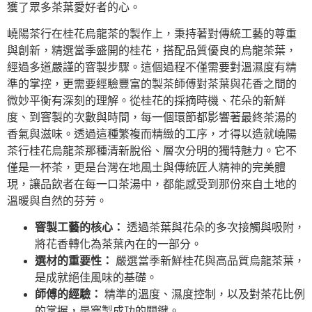
獲了眾多茶葉愛好者的心。
嶢陽茶行在桂花烏龍茶的製作上，秉持著對傳統工藝的尊重
與創新，精選當季盛開的桂花，搭配品質優良的烏龍茶葉，
經過多道嚴謹的窨製步驟。這個過程不僅需要對溫濕度有精
準的掌控，更需要經驗豐富的製茶師傅對茶葉與花香之間的
微妙平衡有深刻的理解。從桂花的採摘時機、花朵的新鮮
度、到窨製的次數與時間，每一個環節都影響著最終茶湯的
香氣與滋味。透過這種繁複而精緻的工序，才得以造就嶢陽
茶行桂花烏龍茶那種清新脫俗、層次分明的獨特魅力。它不
僅是一杯茶，更是台灣在地風土與傳統匠人精神的完美體
現，讓品飲者在每一口茶湯中，都能感受到那份來自土地的
溫暖與自然的芬芳。
窨製工藝的核心：
透過茶葉與花朵的多次接觸與吸附，
將花香轉化為茶葉內在的一部分。
選材的重要性：
嚴選當季新鮮桂花與高品質烏龍茶葉，
是成就絕佳風味的基礎。
師傅的經驗：
精準的溫度、濕度控制，以及對茶花比例
的掌握，是窨製成功的關鍵。