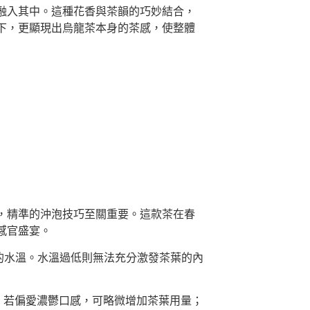
融入其中。這種花香與茶韻的巧妙結合，
下，更顯現出烏龍茶本身的茶感，使整體
，精準的沖泡技巧至關重要。這款茶在春
感官盛宴。
C 的水溫。水溫過低則無法充分激發茶葉的內
微調。若偏愛濃鬱口感，可略微增加茶葉用量；