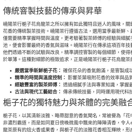
傳統窨製技藝的傳承與昇華
嶢陽茶行梔子花烏龍茶之所以擁有如此獨特且迷人的風味，關
花香的傳統製茶技術。嶢陽茶行遵循古法，選用當季最新鮮、
僅需要精準掌握時間與溫度，更考驗著製茶師傅的經驗與細膩
池，便會影響最終的香氣與滋味。嶢陽茶行在傳承這項百年技
他們透過不斷的試驗與改良，精準調控窨製的每個細節，使得
於單薄。這種對細節的極致追求，正是嶢陽茶行梔子花烏龍茶
嚴選當季新鮮梔子花：
確保花朵的香氣飽滿，是窨製成
精準的時間與溫度控制：
影響茶葉吸附花香的效率與品
經驗豐富的製茶師傅：
透過細膩手法與專業知識，掌握
古法與現代工藝結合：
傳承傳統技藝，同時運用現代科
梔子花的獨特魅力與茶體的完美融
梔子花，以其清新淡雅、略帶甜意的香氣聞名，常被譽為「花
非濃烈霸道，而是如同夏日傍晚微風中飄來的陣陣清香，令人
龍茶原有的焙火香或果香，與梔子花的淡雅花香相互輝映，形