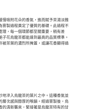
緩慢吸附花朵的香氣，進而賦予茶湯淡雅
為窨製過程奠定了優質的基礎。此過程不
處理，每一個環節都至關重要，稍有差
梔子花烏龍茶都能達到最高的品質標準。
非被茶葉的濃烈所掩蓋，或讓花香顯得過
妙地滲入烏龍茶的葉片之中。這種香氣並
的層次感與醇厚的喉韻。經過窨製後，烏
香的清新襲來，緊接著是烏龍茶特有的甘