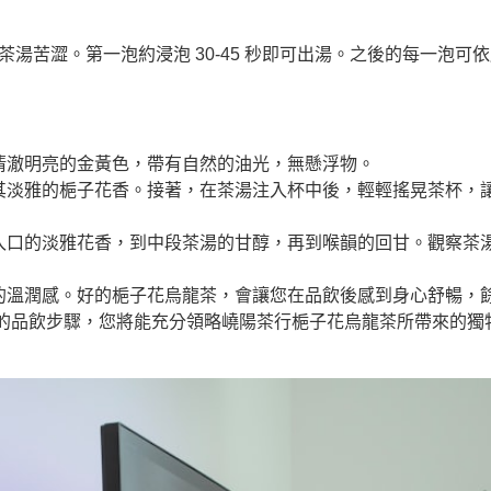
苦澀。第一泡約浸泡 30-45 秒即可出湯。之後的每一泡可依序
清澈明亮的金黃色，帶有自然的油光，無懸浮物。
其淡雅的梔子花香。接著，在茶湯注入杯中後，輕輕搖晃茶杯，
入口的淡雅花香，到中段茶湯的甘醇，再到喉韻的回甘。觀察茶
的溫潤感。好的梔子花烏龍茶，會讓您在品飲後感到身心舒暢，
的品飲步驟，您將能充分領略嶢陽茶行梔子花烏龍茶所帶來的獨