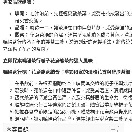
專家品飲建議：
嗅聞：
在沖泡前，先輕輕撥動茶葉，感受乾茶散發出的
焙火香交織。
品嚐：
啜飲一口，讓茶湯在口中停留片刻，感受茶湯的
觀察：
留意茶湯的色澤，通常呈現琥珀色或金黃色，清
嶢陽茶行傳承百年的製茶工藝，透過創新的窨製手法，將傳統
充滿梔子花香的茶園。
立即探索嶢陽茶行梔子花烏龍茶的迷人風味！
嶢陽茶行梔子花烏龍茶結合了季節限定的淡雅花香與醇厚茶韻
在品飲前，先輕柔撥動乾茶，嗅聞其交織的梔子花與烘
啜飲時，讓茶湯在口中短暫停留，感受其溫度、滑順感
觀察茶湯的清澈金黃色澤，以及茶葉舒展的生命力，從
理解嶢陽茶行百年傳承的窨製工藝，體會當季新鮮梔子
把握春夏季節限定的品飲時機，體驗梔子花烏龍茶帶來
選購時，認明嶢陽茶行品牌，選擇經由精湛窨製工藝呈
內容目錄