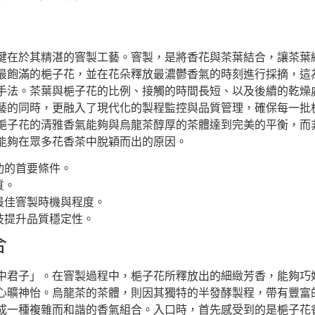
鍵在於其精湛的窨製工藝。窨製，是將香花與茶葉結合，讓茶葉
最飽滿的梔子花，並在花朵釋放最濃鬱香氣的時刻進行採摘，這
手法。茶葉與梔子花的比例、接觸的時間長短、以及後續的乾燥
藝的同時，更融入了現代化的製程監控與品質管理，確保每一批
梔子花的清雅香氣能夠與烏龍茶醇厚的茶體達到完美的平衡，而
能夠在眾多花香茶中脫穎而出的原因。
功的首要條件。
質。
最佳窨製時機與程度。
技提升品質穩定性。
合
中君子」。在窨製過程中，梔子花所釋放出的細緻芳香，能夠巧
心曠神怡。烏龍茶的茶體，則因其獨特的半發酵製程，帶有豐富
成一種複雜而和諧的香氣組合。入口時，首先感受到的是梔子花