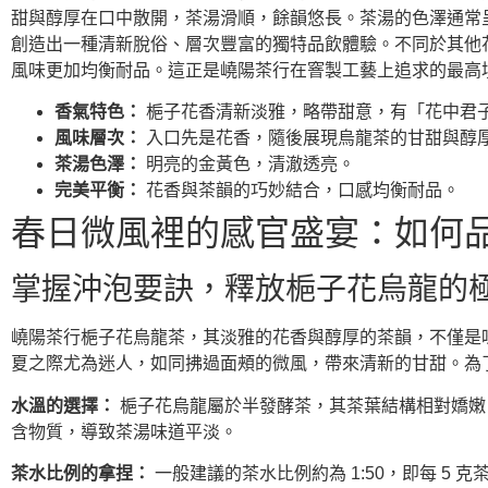
甜與醇厚在口中散開，茶湯滑順，餘韻悠長。茶湯的色澤通常
創造出一種清新脫俗、層次豐富的獨特品飲體驗。不同於其他
風味更加均衡耐品。這正是嶢陽茶行在窨製工藝上追求的最高
香氣特色：
梔子花香清新淡雅，略帶甜意，有「花中君
風味層次：
入口先是花香，隨後展現烏龍茶的甘甜與醇
茶湯色澤：
明亮的金黃色，清澈透亮。
完美平衡：
花香與茶韻的巧妙結合，口感均衡耐品。
春日微風裡的感官盛宴：如何
掌握沖泡要訣，釋放梔子花烏龍的
嶢陽茶行梔子花烏龍茶，其淡雅的花香與醇厚的茶韻，不僅是
夏之際尤為迷人，如同拂過面頰的微風，帶來清新的甘甜。為
水溫的選擇：
梔子花烏龍屬於半發酵茶，其茶葉結構相對嬌嫩，過
含物質，導致茶湯味道平淡。
茶水比例的拿捏：
一般建議的茶水比例約為 1:50，即每 5