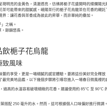
呈現明亮的金黃色，清澈透亮，彷彿將梔子花盛開時的燦爛陽光
花茶可能帶來的甜膩感，嶢陽茶行的梔子花烏龍茶在花香的襯託
境界：讓花香與茶香成為彼此的昇華，而非單純的疊加。
子」之稱。
厚，餘韻悠長。
品飲梔子花烏龍
極致風味
味蕾的享受，更是一場細膩的感官體驗。要將這份美好完全釋放
了最完美地品鑑，以下幾個步驟將引導您進入一場春日微風裡的
高的水溫容易破壞細緻的花香。建議使用約 85°C 至 90°
 克茶葉搭配 250 毫升的水。然而，這可根據個人口味偏好進行