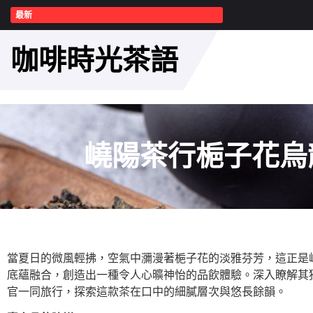
最新
咖啡時光茶語
嶢陽茶行梔子花烏
當夏日的微風輕拂，空氣中瀰漫著梔子花的淡雅芬芳，這正是
底蘊融合，創造出一種令人心曠神怡的品飲體驗。深入瞭解其
官一同旅行，探索這款茶在口中的細膩層次與悠長餘韻。