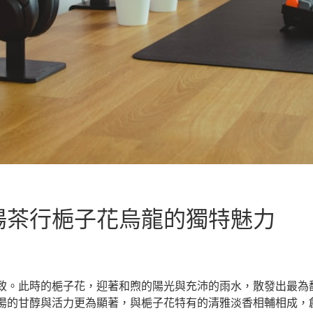
陽茶行梔子花烏龍的獨特魅力
致。此時的梔子花，迎著和煦的陽光與充沛的雨水，散發出最為
湯的甘醇與活力更為顯著，與梔子花特有的清雅淡香相輔相成，