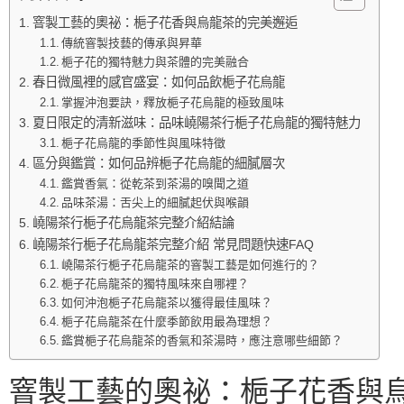
窨製工藝的奧祕：梔子花香與烏龍茶的完美邂逅
傳統窨製技藝的傳承與昇華
梔子花的獨特魅力與茶體的完美融合
春日微風裡的感官盛宴：如何品飲梔子花烏龍
掌握沖泡要訣，釋放梔子花烏龍的極致風味
夏日限定的清新滋味：品味嶢陽茶行梔子花烏龍的獨特魅力
梔子花烏龍的季節性與風味特徵
區分與鑑賞：如何品辨梔子花烏龍的細膩層次
鑑賞香氣：從乾茶到茶湯的嗅聞之道
品味茶湯：舌尖上的細膩起伏與喉韻
嶢陽茶行梔子花烏龍茶完整介紹結論
嶢陽茶行梔子花烏龍茶完整介紹 常見問題快速FAQ
嶢陽茶行梔子花烏龍茶的窨製工藝是如何進行的？
梔子花烏龍茶的獨特風味來自哪裡？
如何沖泡梔子花烏龍茶以獲得最佳風味？
梔子花烏龍茶在什麼季節飲用最為理想？
鑑賞梔子花烏龍茶的香氣和茶湯時，應注意哪些細節？
窨製工藝的奧祕：梔子花香與