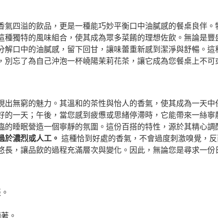
香氣四溢的飲品，更是一種能巧妙平衡口中油膩感的餐桌良伴。
這種獨特的風味組合，使其成為眾多菜餚的理想佐飲。無論是豐
分解口中的油膩感，留下回甘，讓味蕾重新感到潔淨與舒暢。這
，別忘了為自己沖泡一杯嶢陽茉莉花茶，讓它成為您餐桌上不可
現出無窮的魅力。其溫和的茶性與怡人的香氣，使其成為一天中
好的一天；午後，當您感到疲憊或思緒停滯時，它能帶來一絲寧
臨的睡眠營造一個寧靜的氛圍。這份百搭的特性，源於其精心調
過於濃烈或人工。
這種恰到好處的香氣，不會過度刺激嗅覺，反
悠長，讓品飲的過程充滿層次與變化。因此，無論您是尋求一份
振。
顯著。