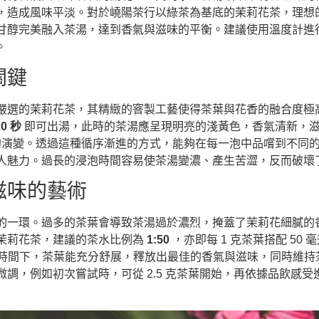
，造成風味平淡。對於嶢陽茶行以綠茶為基底的茉莉花茶，理想
甘醇完美融入茶湯，達到香氣與滋味的平衡。建議使用溫度計進
。
關鍵
嚴選的茉莉花茶，其精緻的窨製工藝使得茶葉與花香的融合度極
20 秒
即可出湯，此時的茶湯應呈現明亮的淺黃色，香氣清新，
香氣的演變。透過這種循序漸進的方式，能夠在每一泡中品嚐到不同
人魅力。過長的浸泡時間容易使茶湯變濃、產生苦澀，反而破壞
滋味的藝術
的一環。過多的茶葉會導致茶湯過於濃烈，掩蓋了茉莉花細膩的
茉莉花茶，建議的茶水比例為
1:50
，亦即每 1 克茶葉搭配 50
泡時間下，茶葉能充分舒展，釋放出最佳的香氣與滋味，同時維
調，例如初次嘗試時，可從 2.5 克茶葉開始，再依據品飲感