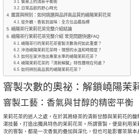
餐桌上的清新平衡術
日常品飲的舒心時光
鑑賞與辨別：如何挑選與品評高品質的嶢陽茉莉花茶
從外觀、香氣到滋味：全方位品鑑指標
嶢陽茶行茉莉花茶完整介紹結論
嶢陽茶行茉莉花茶完整介紹 常見問題快速FAQ
嶢陽茶行的茉莉花茶窨製次數為何如此重要？
沖泡嶢陽茉莉花茶時，理想的水溫和時間是？
如何在家沖泡出專業水準的嶢陽茉莉花茶？
嶢陽茉莉花茶的「清新解膩」特性體現在何處？
如何辨別高品質的嶢陽茉莉花茶？
窨製次數的奧祕：解鎖嶢陽茉
窨製工藝：香氣與甘醇的精密平衡
茉莉花茶的迷人之處，在於其將綠茶的清新甘醇與茉莉花的馥
湛技藝，打造出獨具特色的茉莉花茶。所謂窨製，便是利用茉
次的窨製，都是一次香氣的疊加與深化，但也可能影響茶葉本