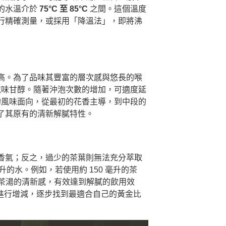
的水溫介於
75°C 至 85°C
之間。這個溫度
行精確測量，或採用「降溫法」，即將沸
高。為了品味其豐富的層次感與悠長的喉
滋味甘醇。隨著沖泡次數的增加，可適度延
的風味面向，從最初的花香主導，到中段的
了其原有的清新解膩特性。
香氣；反之，過少的茶葉則無法充分萃取
 毫升的水。例如，若使用約 150 毫升的茶
持茶湯的清新感，有效達到解膩的飲用效
受進行增減，逐步找到最適合自己的黃金比