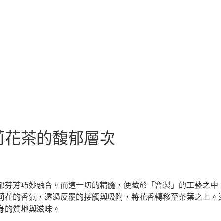
莉花茶的馥郁層次
郁芬芳巧妙融合。而這一切的精髓，便藏於「窨製」的工藝之中
莉花的香氣，透過反覆的接觸與吸附，將花香轉移至茶葉之上。
身的質地與滋味。