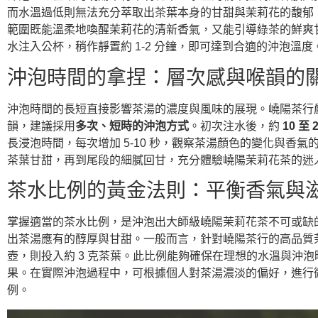
而水溫過低則無法充分萃取出茶葉本身的甘甜與茉莉花的馥郁
範圍既能溫柔地喚醒茉莉花的清新香氣，又能引導綠茶的鮮爽
水注入公杯，稍作靜置約 1-2 分鐘，即可達到合適的沖泡溫度
沖泡時間的拿捏：層次感與喉韻的
沖泡時間的長短直接影響茶湯的濃度與風味的展現。嶢陽茶行
韻，建議採用
多次、短時的沖泡方式
。初次注水後，約
10 至 
長浸泡時間，每次增加 5-10 秒，觀察茶湯顏色的變化與
茶葉甘甜，再到尾段的細膩回甘，充分體驗嶢陽茉莉花茶的迷
茶水比例的黃金法則：平衡香氣與
掌握適當的茶水比例，是沖泡出大師級嶢陽茉莉花茶不可或缺
出茶湯應有的醇厚與甘甜。一般而言，針對嶢陽茶行的高品質
壺，則投入約 3 克茶葉。此比例能夠確保在理想的水溫與沖
果。在實際沖泡過程中，可根據個人對茶湯濃淡的偏好，進行微
例。