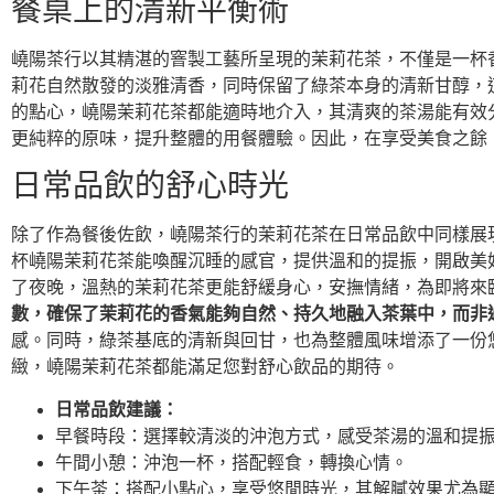
餐桌上的清新平衡術
嶢陽茶行以其精湛的窨製工藝所呈現的茉莉花茶，不僅是一杯
莉花自然散發的淡雅清香，同時保留了綠茶本身的清新甘醇，
的點心，嶢陽茉莉花茶都能適時地介入，其清爽的茶湯能有效
更純粹的原味，提升整體的用餐體驗。因此，在享受美食之餘
日常品飲的舒心時光
除了作為餐後佐飲，嶢陽茶行的茉莉花茶在日常品飲中同樣展
杯嶢陽茉莉花茶能喚醒沉睡的感官，提供溫和的提振，開啟美
了夜晚，溫熱的茉莉花茶更能舒緩身心，安撫情緒，為即將來
數，確保了茉莉花的香氣能夠自然、持久地融入茶葉中，而非
感。同時，綠茶基底的清新與回甘，也為整體風味增添了一份
緻，嶢陽茉莉花茶都能滿足您對舒心飲品的期待。
日常品飲建議：
早餐時段：選擇較清淡的沖泡方式，感受茶湯的溫和提
午間小憩：沖泡一杯，搭配輕食，轉換心情。
下午茶：搭配小點心，享受悠閒時光，其解膩效果尤為