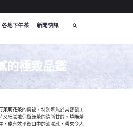
各地下午茶
新聞快訊
膩的極致品鑑
行茉莉花茶
的奧祕，特別聚焦於其窨製工
時又細膩地保留綠茶的清新甘醇。嶢陽茶
擇，能有效平衡口中的油膩感，帶來令人