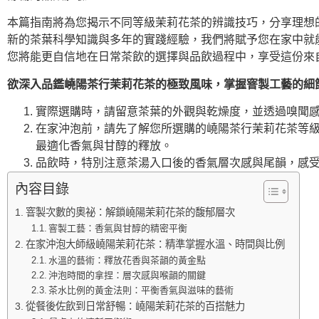
本篇指南將為您揭示不同等級茉莉花茶的辨識技巧，分享理想
新的茶葉科學知識與多年的實踐經驗，我們將賦予您在家中就
您將能更自信地在日常茶飲的選擇與品飲過程中，享受這份來
欲深入品鑑嶢陽茶行茉莉花茶的極致風味，掌握窨製工藝的細
實際選購時，請留意茶葉的外觀與乾燥度，並透過嗅聞
在家沖泡前，請先了解您所選購的嶢陽茶行茉莉花茶等級，
最適化香氣與甘醇的釋放。
品飲時，特別注意茶湯入口後的香氣層次感與尾韻，感
內容目錄
窨製次數的奧祕：解鎖嶢陽茉莉花茶的馥郁層次
窨製工藝：香氣與甘醇的精密平衡
在家沖泡大師級嶢陽茉莉花茶：精準掌握水溫、時間與比例
水溫的藝術：釋放花香與茶韻的黃金點
沖泡時間的拿捏：層次感與喉韻的關鍵
茶水比例的黃金法則：平衡香氣與滋味的藝術
從餐後佐飲到日常舒暢：嶢陽茉莉花茶的百搭魅力