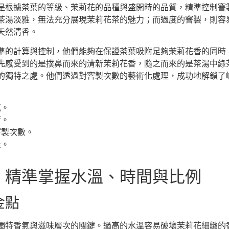
是根據茶葉的等級、茉莉花的品種與盛開時的品質，精準控制窨
茶湯淡雅，無法充分展現茉莉花茶的魅力；而過度的窨製，則容
天然清香。
準的計算與控制，他們能夠在保證茶葉吸附足夠茉莉花香的同時
先感受到的是撲鼻而來的清新茉莉花香，隨之而來的是茶湯中綠
的獨特之處。他們透過對窨製次數的藝術化處理，成功地解鎖了
氣。
衡。
窨製次數。
及。
。
：精準掌握水溫、時間與比例
金點
獨特香氣與滋味層次的關鍵。過高的水溫容易破壞茉莉花細緻的