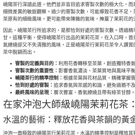
嶢陽茶行深諳此道，他們並非盲目追求窨製次數的極大化，而
細微差異的敏銳觀察。過少的窨製次數，可能導致花香不足，
茶原有的細緻風味，更可能帶來陳雜的氣味，掩蓋了茉莉花的
因此，嶢陽茶行所追求的，是那恰到好處的窨製次數。透過精
甘。這種平衡，使得嶢陽茶行出品的茉莉花茶，在入口時，首
氣繚繞卻又不失清雅的風味，正是嶢陽茶行茉莉花茶令人讚賞
茶中脫穎而出。
窨製的定義與目的：
利用花香轉移至茶葉，創造獨特香
窨製次數的重要性：
影響香氣濃淡、茶葉質地與風味平
嶢陽茶行的精準控制：
根據茶葉與花材品質，精確掌握
恰到好處的窨製：
追求香氣與茶感的和諧，避免過猶不
最終風味的呈現：
層次豐富、香氣繚繞且帶有綠茶甘醇
在家沖泡大師級嶢陽茉莉花茶
水溫的藝術：釋放花香與茶韻的黃
沖泡一壺極致的嶢陽茶行茉莉花茶，水溫的精準控制是釋放其