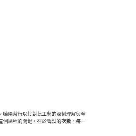
。嶢陽茶行以其對此工藝的深刻理解與精
這個過程的關鍵，在於窨製的
次數
。每一