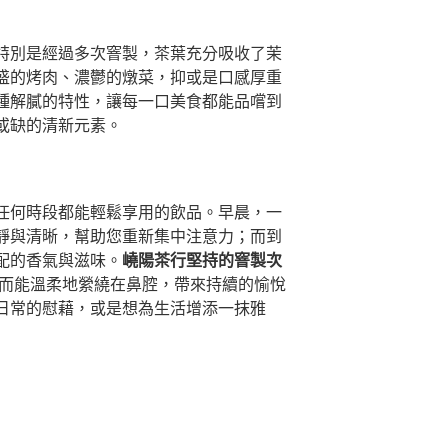
特別是經過多次窨製，茶葉充分吸收了茉
盛的烤肉、濃鬱的燉菜，抑或是口感厚重
種解膩的特性，讓每一口美食都能品嚐到
或缺的清新元素。
任何時段都能輕鬆享用的飲品。早晨，一
靜與清晰，幫助您重新集中注意力；而到
配的香氣與滋味。
嶢陽茶行堅持的窨製次
而能溫柔地縈繞在鼻腔，帶來持續的愉悅
日常的慰藉，或是想為生活增添一抹雅