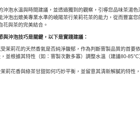
的沖泡水溫與時間建議，並透過獨到的觀察，引導您品味茶湯色
能沖泡出媲美專業水準的嶢陽茶行茉莉花茶的能力，從而豐富您
自花與茶的完美結合。
節與沖泡技巧是關鍵，以下是實踐建議：
感受茉莉花的天然香氣是否純淨馥郁，作為判斷窨製品質的首要
並根據其特性（如：窨製次數多寡）調整水溫（建議80-85°C
受茉莉花香與綠茶甘甜如何巧妙平衡，並留意其清新解膩的特性