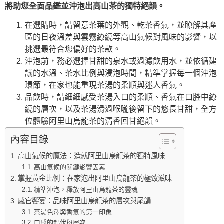
將助您全面品鑑並沖泡出高山茶的獨特絕韻。
在選購時，請留意茶葉的外觀、乾茶香氣，並瞭解其產
區的日夜溫差與雲霧繚繞等高山氣候對風味的影響，以
挑選最符合您偏好的茶款。
沖泡前，務必選擇甘甜的泉水或過濾飲用水，並依循建
議的水溫、茶水比例與浸泡時間，精準掌握每一個沖泡
環節，在家也能重現茶湯的柔順與迷人香氣。
品飲時，請細細感受茶湯入口的柔順、香氣在口腔中繚
繞的層次，以及茶湯滑過喉嚨後留下的悠長甘甜，全方
位體驗阿里山烏龍茶的清香回甘絕韻。
內容目錄
高山氣候的魔法：造就阿里山烏龍茶的獨特風味
高山氣候的關鍵影響因素
掌握黃金比例：在家泡出阿里山烏龍茶的極致滋味
精準沖泡，釋放阿里山烏龍茶的靈魂
感官饗宴：品味阿里山烏龍茶的層次與尾韻
茶湯色澤與香氣的第一印象
口感的起伏與層次