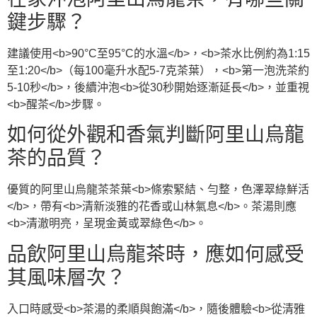
鍵步驟？
建議使用<b>90°C至95°C的水溫</b>，<b>茶水比例約為1:15
至1:20</b>（每100毫升水配5-7克茶葉），<b>第一泡洗茶約
5-10秒</b>，後續沖泡<b>從30秒開始逐漸延長</b>，並重視
<b>醒茶</b>步驟。
如何從外觀和香氣判斷阿里山烏龍
茶的品質？
優質的阿里山烏龍茶茶葉<b>條索緊結、勻整，色澤翠綠鮮活
</b>，帶有<b>清新淡雅的花香或山林氣息</b>。茶湯則應
<b>清澈明亮，呈現金黃或翠綠色</b>。
品飲阿里山烏龍茶時，應如何感受
其風味層次？
入口時感受<b>茶湯的柔順與飽滿</b>，隨後體驗<b>從清雅