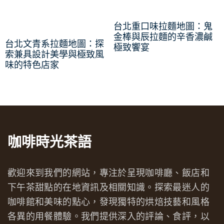
台北重口味拉麵地圖：鬼
金棒與辰拉麵的辛香濃鹹
台北文青系拉麵地圖：探
極致饗宴
索兼具設計美學與極致風
味的特色店家
咖啡時光茶語
歡迎來到我們的網站，專注於呈現咖啡廳、飯店和
下午茶甜點的在地資訊及相關知識。探索最迷人的
咖啡館和美味的點心，發現獨特的烘焙技藝和風格
各異的用餐體驗。我們提供深入的評論、食評，以