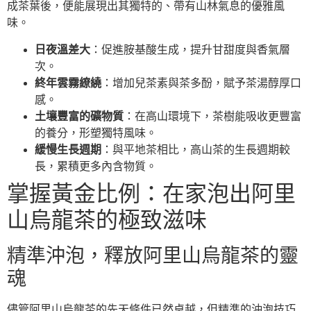
成茶葉後，便能展現出其獨特的、帶有山林氣息的優雅風
味。
日夜溫差大
：促進胺基酸生成，提升甘甜度與香氣層
次。
終年雲霧繚繞
：增加兒茶素與茶多酚，賦予茶湯醇厚口
感。
土壤豐富的礦物質
：在高山環境下，茶樹能吸收更豐富
的養分，形塑獨特風味。
緩慢生長週期
：與平地茶相比，高山茶的生長週期較
長，累積更多內含物質。
掌握黃金比例：在家泡出阿里
山烏龍茶的極致滋味
精準沖泡，釋放阿里山烏龍茶的靈
魂
儘管阿里山烏龍茶的先天條件已然卓越，但精準的沖泡技巧