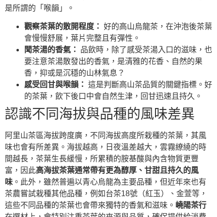
是所謂的「喉韻」。
觀察茶葉的散開程度：
好的高山烏龍茶，在沖泡後茶葉
會慢慢舒展，葉片完整且有彈性。
聞茶湯的香氣：
品飲時，除了感受茶湯入口的滋味，也
要注意茶湯散發出的香氣，是清雅的花香、自然的果
香，抑或是沉穩的山林氣息？
感受回甘與喉韻：
這是判斷高山茶品質的關鍵指標。好
的茶葉，飲下後口中會自然生津，回甘迅速且持久。
認識不同海拔與品種的風味差異
阿里山茶區海拔跨度廣，不同海拔高度所栽種的茶葉，其風
味也會有所差異。海拔越高，日夜溫差越大，雲霧繚繞的時
間越長，茶葉生長緩慢，所累積的胺基酸與內含物質更豐
富，因此
高海拔茶葉通常帶有更為醇厚、甘甜且持久的風
味
。此外，雖然普遍以青心烏龍為主要品種，但近年來也有
茶農嘗試栽種其他品種，例如台茶18號（紅玉）、金萱等，
這些不同品種的茶葉也會帶來獨特的香氣和滋味。
嶢陽茶行
在選材上，會特別注重茶葉的來源與品質，確保提供給消費