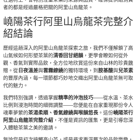
者的都是經過嚴格把關的阿里山烏龍茶。
嶢陽茶行阿里山烏龍茶完整介
紹結論
歷經這趟深入的阿里山烏龍茶探索之旅，我們不僅解鎖了高
山氣候如何形塑茶葉的
清香回甘絕韻
，更學會瞭如何從外
觀、香氣到實際品飲，全方位地欣賞這份來自山林的珍貴餽
贈。從
日夜溫差
與
雲霧繚繞
的獨特環境，到
胺基酸
與
兒茶素
的豐厚內涵，每一環節都巧妙地交織出阿里山烏龍茶無可取
代的魅力。
我們特別強調，透過掌握
精準的沖泡技巧
——從水溫、茶水
比例到浸泡時間的細微調整——您便能在自家重現那份令人
魂牽夢縈的
茶湯柔順、香氣繚繞與喉韻悠長
。這份
嶢陽茶行
阿里山烏龍茶完整介紹
，不僅是資訊的匯集，更是引導您深
入體驗茶葉之美的邀請。
無論您是初次接觸高山茶，或是尋求更深層次的品飲樂趣，