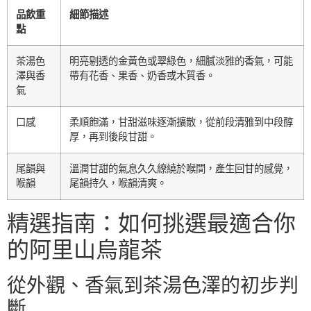
品飲重
細節描述
點
茶湯色
明亮剔透的金黃色或翠綠色，細膩淡雅的香氣，可能
澤與香
帶有花香、果香、奶香或木質香。
氣
口感
柔順飽滿，甘甜滋味逐漸擴散，從前段清雅到中段醇
厚，再到後段甘甜。
尾韻與
溫潤甘甜的氣息久久繚繞於喉間，產生回甘的感覺，
喉韻
尾韻持久，喉韻清爽。
精選指南：如何挑選最適合你
的阿里山烏龍茶
從外觀、香氣到茶湯色澤的初步判
斷