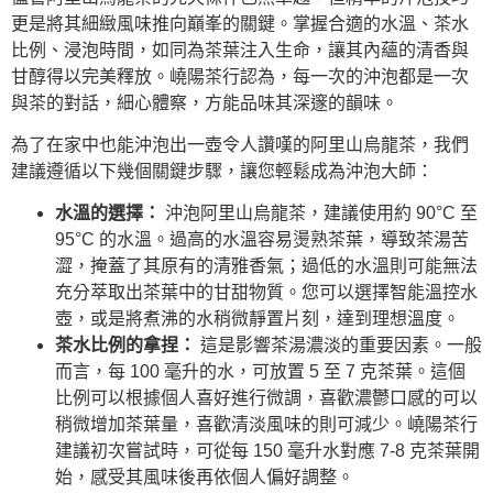
更是將其細緻風味推向巔峯的關鍵。掌握合適的水溫、茶水
比例、浸泡時間，如同為茶葉注入生命，讓其內蘊的清香與
甘醇得以完美釋放。嶢陽茶行認為，每一次的沖泡都是一次
與茶的對話，細心體察，方能品味其深邃的韻味。
為了在家中也能沖泡出一壺令人讚嘆的阿里山烏龍茶，我們
建議遵循以下幾個關鍵步驟，讓您輕鬆成為沖泡大師：
水溫的選擇：
沖泡阿里山烏龍茶，建議使用約 90°C 至
95°C 的水溫。過高的水溫容易燙熟茶葉，導致茶湯苦
澀，掩蓋了其原有的清雅香氣；過低的水溫則可能無法
充分萃取出茶葉中的甘甜物質。您可以選擇智能溫控水
壺，或是將煮沸的水稍微靜置片刻，達到理想溫度。
茶水比例的拿捏：
這是影響茶湯濃淡的重要因素。一般
而言，每 100 毫升的水，可放置 5 至 7 克茶葉。這個
比例可以根據個人喜好進行微調，喜歡濃鬱口感的可以
稍微增加茶葉量，喜歡清淡風味的則可減少。嶢陽茶行
建議初次嘗試時，可從每 150 毫升水對應 7-8 克茶葉開
始，感受其風味後再依個人偏好調整。