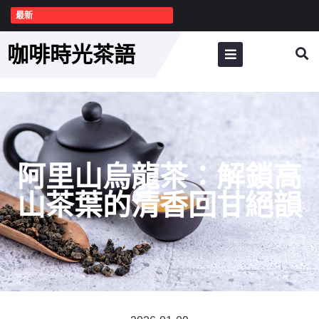
最新
咖啡時光茶語
阿里山烏龍茶：解鎖高
山茶葉的清香回甘絕韻