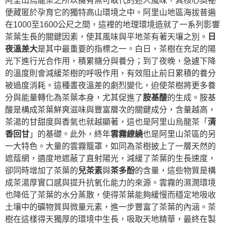
阿里山烏龍茶之所以擁有無可取代的迷人風味，其核心奧祕
便藏匿於孕育它的獨特高山環境之中。阿里山地區海拔普遍
在1000至1600公尺之間，這裡的地理環境造就了一系列影響
茶葉生長的關鍵因素，使其風味與平地茶有著天壤之別。
日
夜溫差大
是其中最重要的指標之一。白日，茶樹在充足的陽
光下進行光合作用，積累糖分與養分；到了夜晚，急遽下降
的溫度則會減緩茶樹的呼吸作用，有效阻止前日累積的養分
被過度消耗。這種晝夜溫差的劇烈變化，迫使茶樹將更多養
分與能量轉化為茶葉本身，尤其促進了
胺基酸
的生成。胺基
酸是構成茶葉鮮爽滋味與豐富層次的關鍵成分，含量越高，
茶湯的甘甜度與香氣也就越顯著，這也是阿里山烏龍茶「
清
香回甘
」的基礎。此外，終年
雲霧繚繞
也是阿里山茶區的另
一大特色。大量的雲霧籠罩，如同為茶樹披上了一層天然的
遮蔭網，適度地遮蔽了直射陽光，減緩了茶葉的生長速度，
卻同時增加了茶葉的
兒茶素
與
茶多酚
的含量，這些物質是構
成茶湯厚實口感與提升抗氧化能力的來源。雲霧的濕潤環境
也降低了茶葉的水分蒸散，使得茶葉能夠緩慢而穩定地吸收
土壤中的礦物質與微量元素，進一步豐富了茶葉的內涵。茶
樹在這樣得天獨厚的環境中生長，吸取天地精華，最終在製