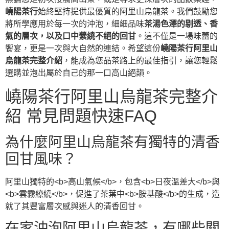
嶢陽茶行
始終堅持提供最優質的阿里山烏龍茶。我們鼓勵您
將所學應用於每一次的沖泡，細細品味
茶湯色澤的剔透、香
氣的層次，以及口中縈繞不絕的回甘
。這不僅是一場味蕾的
饗宴，更是一次與大自然的連結。希望這份
嶢陽茶行阿里山
烏龍茶完整介紹
，能成為您品茶路上的最佳指引，讓您輕鬆
選購並泡出屬於自己的那一口高山絕韻。
嶢陽茶行阿里山烏龍茶完整介
紹 常見問題快速FAQ
為什麼阿里山烏龍茶有獨特的清香
回甘風味？
阿里山獨特的<b>高山氣候</b>，包含<b>日夜溫差大</b>與
<b>雲霧繚繞</b>，促進了茶葉中<b>胺基酸</b>的生成，造
就了其豐富層次感與迷人的清香回甘。
在家沖泡阿里山烏龍茶，有哪些關