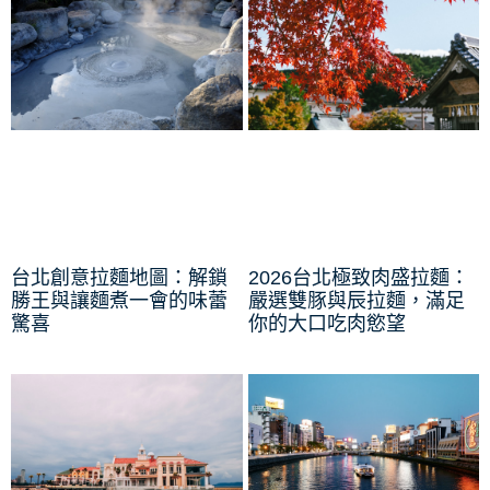
台北創意拉麵地圖：解鎖
2026台北極致肉盛拉麵：
勝王與讓麵煮一會的味蕾
嚴選雙豚與辰拉麵，滿足
驚喜
你的大口吃肉慾望