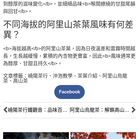
到醇厚的滋味變化</b>，並細細品味<b>喉間繚繞的甘甜尾韻
與回甘</b>。
不同海拔的阿里山茶葉風味有何差
異？
<b>海拔越高</b>的阿里山茶葉，因為日夜溫差和雲霧時間越
長，生長越緩慢，累積的內含物更豐富，因此<b>風味通常更
為醇厚、甘甜且持久</b>。
文章標籤：
嶢陽茶行
、
沖泡教學
、
茶葉介紹
、
阿里山烏龍
茶
、
高山茶
Facebook
嶢陽茶行鐵觀音：品味百年焙火工藝與獨特「觀音韻」的極致饗宴
阿里山烏龍茶：解鎖高山茶葉的清香回甘絕韻