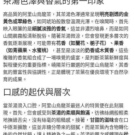
茶湯色澤與香氣的第一印象
高品質的阿里山烏龍茶，其茶湯色澤通常呈現
明亮剔透的金
黃色或翠綠色
，如同琥珀般散發溫潤光澤。在嗅聞時，首先
映入眼簾的是
細膩淡雅的香氣
，這並非濃烈嗆鼻，而是如同
山間晨霧般清新脫俗。隨著茶湯微涼，您會發現更多層次的
香氣逐漸展現，可能帶有
花香（如蘭花、梔子花）、果香
（如青蘋果、水蜜桃）
，甚至是淡淡的
奶香或木質香
，這些
複雜的香氣組合成了一場嗅覺的盛宴，是判斷茶葉新鮮度與
製程優劣的重要指標。嶢陽茶行嚴選的阿里山烏龍茶，其香
氣的豐富性與協調性，正是體現了茶葉在優良環境下自然孕
育的成果。
口感的起伏與層次
當茶湯滑入口腔，阿里山烏龍茶最迷人的特質便在此刻展
現。首先，您會感受到
茶湯的柔順與飽滿
，彷彿絲綢般輕柔
地撫過舌尖，沒有絲毫的粗糙感。接著，
甘甜的滋味
會在口
中逐漸擴散，這並非糖分帶來的甜膩，而是茶葉內含物轉化
後的自然甘韻，讓人精神為之一振。茶湯的層次感體現在
從