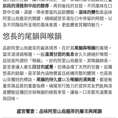
前段的清雅到中段的醇厚
，再到後段的甘甜，不同風味在口
腔中交織、演變，帶來豐富的品飲體驗。
滋味的變化
是品味
阿里山烏龍茶的關鍵，細細感受茶湯在口中停留的時間，以
及不同階段所呈現的風味差異，更能體會其獨特魅力。
悠長的尾韻與喉韻
品飲阿里山烏龍茶的最高境界，在於其
尾韻與喉韻
的展現。
當茶湯滑過喉嚨，一股
溫潤甘甜的氣息
會久久繚繞於喉間，
這就是所謂的「喉韻」。好的阿里山烏龍茶，其喉韻綿長，
甚至會讓人產生
回甘的感覺
，彷彿品嚐了天然的甘露。這種
悠長的餘韻，是茶葉內涵物豐富且結構完整的體現，也是高
山茶獨特的標誌。
尾韻的持久度
以及
喉韻的清爽度
，都是衡
量茶葉品質的重要指標。嶢陽茶行致力於提供茶友們能夠深
度體驗這種回甘與喉韻的極致享受，讓每一口茶都充滿驚喜
與回味。
感官饗宴：品味阿里山烏龍茶的層次與尾韻