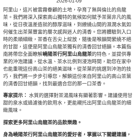
2026-01-09
阿里山，這片被雲霧眷顧的土地，孕育了無與倫比的烏龍
茶。我們將深入探索高山獨特的氣候如何賦予茶葉非凡的風
味，從日夜溫差造就的醇厚滋味，到繚繞山間的濕潤水氣如
何催生出茶葉豐富的層次感與迷人的清香。您將體驗到入口
時的柔順細緻，茶香在舌尖上綻放，隨後是喉韻間縈繞不絕
的甘甜，這便是阿里山烏龍茶獨有的清香回甘絕韻。本篇指
南將帶您全面瞭解
嶢陽茶行阿里山烏龍茶
的特色，並提供專
業的沖泡建議，從水溫、茶水比例到浸泡時間，助您在家中
也能重現這份高山茶的絕美滋味。從茶葉的挑選到沖泡的技
巧，我們將一步步引導您，解鎖這份來自阿里山的高山茶葉
的清香回甘絕韻，找到最適合您的那一口茶香。
專家提示：
水質的選擇對茶湯風味有顯著影響。建議使用甘
甜的泉水或過濾後的飲用水，更能襯托出阿里山烏龍茶的細
緻風味。
探索更多阿里山烏龍茶的品飲樂趣。
身為嶢陽茶行阿里山烏龍茶的愛好者，掌握以下關鍵建議，