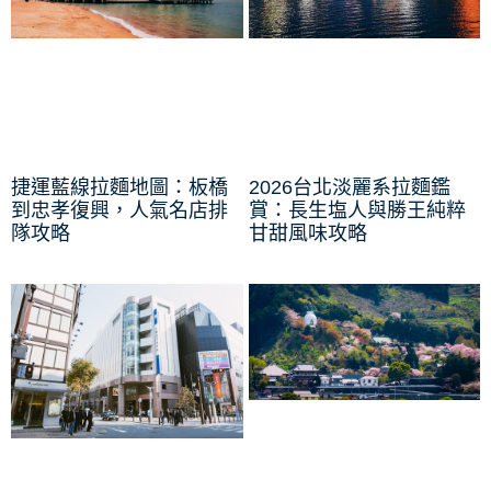
捷運藍線拉麵地圖：板橋
2026台北淡麗系拉麵鑑
到忠孝復興，人氣名店排
賞：長生塩人與勝王純粹
隊攻略
甘甜風味攻略