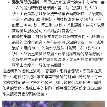
浸泡時間的控制：
阿里山烏龍茶通常適合多次沖泡，每
一次的浸泡時間皆是學問。第一泡（洗茶）約 5-10
秒，主要是為了醒茶並洗去茶葉表面的雜質。之後的每
一泡，建議從 30 秒開始，然後逐漸延長浸泡時間，例
如第二泡 40 秒，第三泡 50 秒，以此類推。這樣可以讓
茶湯風味層次分明，細細品味其變化。
醒茶的步驟：
許多茶友會忽略醒茶的重要性，但對於高
品質的烏龍茶而言，醒茶是不可或缺的步驟。在正式沖
泡前，用約 90°C 的熱水快速沖淋茶葉一次（約 5-10
秒），然後迅速倒掉茶湯。此舉能讓乾燥的茶葉舒展，
更好地釋放其內在的香氣與滋味，尤其對於條索緊結的
阿里山烏龍茶，醒茶尤為關鍵。
透過精準的控制上述每一個環節，您將會發現，即使身在家
中，也能輕易沖泡出媲美專業茶藝師的阿里山烏龍茶。每一
次的嘗試都是一次學習的過程，細心觀察茶湯的色澤、聞嗅
茶香的變化、品味口中的甘醇，都將讓您對這份來自高山的
珍貴餽贈有更深刻的體會。