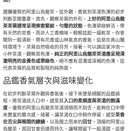
選購優質的阿里山烏龍茶，從外觀、香氣到茶湯色澤的初步
判斷至關重要。首先，觀察茶葉的外形，
上好的阿里山烏龍
茶茶葉通常呈現條索緊結、勻整的狀態
，色澤翠綠鮮活，帶
有天然的茶香，而非人工香精味。輕輕捻起一撮乾茶，你會
聞到一股清新、帶有花香或山林氣息的香氣，這是在高山獨
特環境下，茶葉自然吸收的芬芳。接著，可以請店家沖泡一
小杯茶湯，觀察其色澤。
純正的阿里山烏龍茶茶湯應呈現清
澈明亮的金黃色或翠綠色
，絕不應有混濁或深褐的色澤，這
代表茶葉的品質和製程的純熟度。
品鑑香氣層次與滋味變化
在初步判斷茶葉外觀與香氣後，接下來便是細膩的品鑑過
程。將茶湯送入口中，感受其
入口的柔順度與茶湯的飽滿
度
。優質的阿里山烏龍茶茶湯滑順而不刮舌，能夠在口中帶
來豐富的層次感。接著，讓茶湯在口中稍作停留，感受
茶香
在舌尖與喉間的繚繞
，以及隨之而來的
回甘
。頂級的阿里山
烏龍茶，其回甘會迅速而持久，讓喉間留下一股清甜，這便