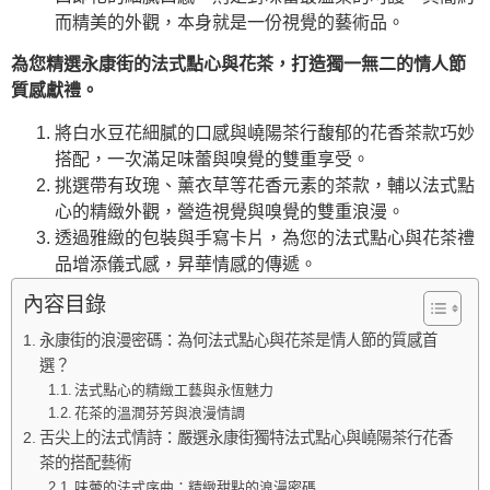
而精美的外觀，本身就是一份視覺的藝術品。
為您精選永康街的法式點心與花茶，打造獨一無二的情人節
質感獻禮。
將白水豆花細膩的口感與嶢陽茶行馥郁的花香茶款巧妙
搭配，一次滿足味蕾與嗅覺的雙重享受。
挑選帶有玫瑰、薰衣草等花香元素的茶款，輔以法式點
心的精緻外觀，營造視覺與嗅覺的雙重浪漫。
透過雅緻的包裝與手寫卡片，為您的法式點心與花茶禮
品增添儀式感，昇華情感的傳遞。
內容目錄
永康街的浪漫密碼：為何法式點心與花茶是情人節的質感首
選？
法式點心的精緻工藝與永恆魅力
花茶的溫潤芬芳與浪漫情調
舌尖上的法式情詩：嚴選永康街獨特法式點心與嶢陽茶行花香
茶的搭配藝術
味蕾的法式序曲：精緻甜點的浪漫密碼