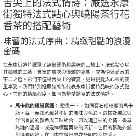
舌尖上的法式情詩：嚴選永康
街獨特法式點心與嶢陽茶行花
香茶的搭配藝術
味蕾的法式序曲：精緻甜點的浪漫
密碼
在永康街這片匯聚了無數藝術與美味的土地上，法式點心以
其細膩的工藝、豐富的層次與優雅的姿態，成為傳遞愛意的
不二之選。它們不僅是舌尖上的饗宴，更是視覺與心靈的雙
重享受。我們特別推薦幾款能代表永康街獨特品味的法式點
心，它們的精緻程度，如同為摯愛譜寫的法式情詩。
馬卡龍的繽紛絮語：
想像一下，如同寶石般璀璨的馬卡
龍，每一顆都承載著不同的風味與色彩。選擇數種您與
伴侶喜愛的顏色與口味組合，如玫瑰荔枝的柔情、香草
焦糖的溫暖，或是檸檬罌粟籽的清新。它們的酥脆外殼
與濕潤內餡，在口中交織出層次分明的幸福感。