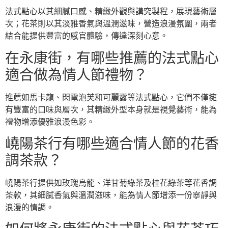
法式點心以其細膩口感、精緻外觀與講究製程，展現藝術層
次；花茶則以其淡雅香氣與溫潤滋味，營造浪漫氛圍，兩者
結合能提供豐富的感官體驗，傳達深刻心意。
在永康街，有哪些推薦的法式點心
適合做為情人節禮物？
推薦如馬卡龍、閃電泡芙和可麗露等法式點心，它們不僅擁
有豐富的口味與層次，其精緻外型本身就是視覺藝術，能為
禮物增添優雅浪漫色彩。
嶢陽茶行有哪些適合情人節的花香
調茶款？
嶢陽茶行提供如玫瑰烏龍、洋甘菊綠茶及桂花綠茶等花香調
茶款，其細膩香氣與溫潤滋味，能為情人節增添一份寧靜與
浪漫的情調。