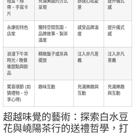
禮盒、絲
充滿美感的方式
訴說心底愛
提升儀式
帶、手寫卡
呈現
意
感
片
永康街特色
獨特空間氛圍、
感受品牌溫
提升儀式
店家
品牌故事、製茶
度
感
溫度
浪漫下午茶
精緻盤子或茶具
注入非凡意
注入非凡
時光 / 晚餐
擺放
義
意義
後甜點與飲
品
驚喜環節 (如
趣味互動
充滿樂趣與
充滿樂趣
猜禮物、分
互動
與互動
享心得)
超越味覺的藝術：探索白水豆
花與嶢陽茶行的送禮哲學，打