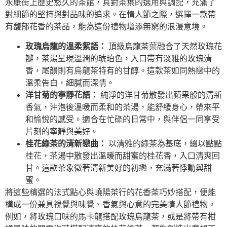
永康街上歷史悠久的茶館，其對茶葉的選用與調配，充滿了
對細節的堅持與對品味的追求。在情人節之際，選擇一款帶
有馥郁花香的茶品，能為這份禮物增添無窮的浪漫意境。
玫瑰烏龍的溫柔絮語：
頂級烏龍茶葉融合了天然玫瑰花
瓣，茶湯呈現溫潤的琥珀色，入口帶有淡雅的玫瑰清
香，尾韻則有烏龍茶特有的甘醇。這款茶如同熱戀中的
溫柔告白，細膩而深情。
洋甘菊的寧靜花語：
純淨的洋甘菊散發出蘋果般的清新
香氣，沖泡後溫暖而柔和的茶湯，能舒緩身心，帶來平
和愉悅的感受。適合在忙碌的日常中，與伴侶一同享受
片刻的寧靜與美好。
桂花綠茶的清新戀曲：
以清雅的綠茶為基底，綴以點點
桂花，茶湯中散發出溫暖而甜蜜的桂花香，入口清爽回
甘。這款茶象徵著清新美好的初戀，充滿著悸動與甜
蜜。
將這些精選的法式點心與嶢陽茶行的花香茶巧妙搭配，便能
構成一份兼具視覺與味覺、香氣與心意的完美情人節禮物。
例如，將玫瑰口味的馬卡龍搭配玫瑰烏龍茶，或是將帶有柑