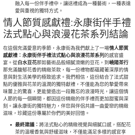
融入每一份伴手禮中，讓送禮成為一種藝術，一種表達
愛與重視的獨特方式。
情人節質感獻禮:永康街伴手禮
法式點心與浪漫花茶系列結論
在這個充滿愛意的季節，永康街為我們獻上了一場
情人節質
感獻禮：永康街伴手禮法式點心與浪漫花茶系列
的感官盛
宴。從
白水豆花
那如藝術品般細膩滑嫩的豆花，到
嶢陽茶行
那充滿馥郁花香的精緻茶款，每一份禮物都蘊藏著深厚的情
意與對生活美學的極致追求。我們相信，這份結合了法式甜
點的優雅與花茶的溫潤的獨特獻禮，不僅能為您的摯愛帶來
味蕾上的驚喜，更能營造出一段難忘的浪漫時光，讓這個情
人節的每一個瞬間，都因這份精緻的伴手禮而更加甜蜜與深
刻。讓永康街的獨特魅力，伴您與伴侶共譜一曲愛戀的精緻
滋味，珍藏這份專屬於你們的美好回憶。
最終建議：
將法式點心的精緻視覺與細膩口感，搭配花
茶的溫暖香氣與舒緩滋味，不僅能滿足多樣的感官享