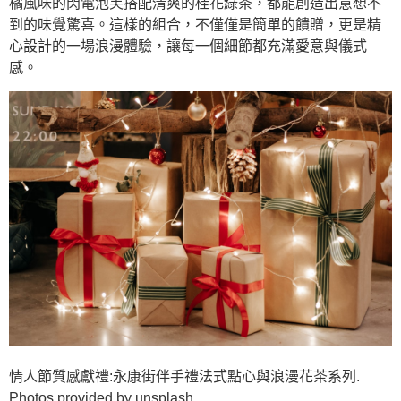
橘風味的閃電泡芙搭配清爽的桂花綠茶，都能創造出意想不
到的味覺驚喜。這樣的組合，不僅僅是簡單的饋贈，更是精
心設計的一場浪漫體驗，讓每一個細節都充滿愛意與儀式
感。
情人節質感獻禮:永康街伴手禮法式點心與浪漫花茶系列.
Photos provided by unsplash