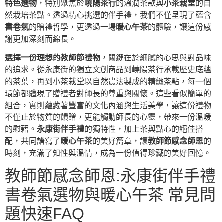
特色選物
，特別聚焦於
嶢陽茶行
的溫潤茶款與
小茶栽堂
的自
然栽培茶點。透過精心挑選的伴手禮，我們不僅呈現了蘊含
書卷氣
的贈禮哲學，更透過一場
暖心午茶
的體驗，讓這份感
謝更加深刻而綿長。
選擇一份理想的教師節禮物
，關鍵在於細膩的心思與對品味
的追求。從永康街的獨立文創商品到嶢陽茶行承載歷史底蘊
的茶葉，再到小茶栽堂以自然農法製成的精緻茶點，每一個
環節都體現了贈禮者對師長的尊重與關懷。這些看似簡單的
組合，實則蘊藏著豐富的文化內涵與生活美學，讓這份禮物
不僅止於物質的饋贈，更能觸動師長的心靈，帶來一份溫暖
的慰藉。
永康街伴手禮
的獨特性，加上茶與點心的絕佳搭
配，共同譜寫了
暖心午茶
的美好篇章，讓
教師節感念師恩
的
時刻，充滿了知性與溫情，成為一份值得珍藏的美好回憶。
教師節感念師恩:永康街伴手禮
書卷氣選物與暖心午茶 常見問
題快速FAQ