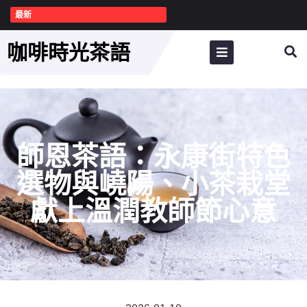
最新
咖啡時光茶語
師恩茶語：永康街特色
選物與嶢陽、小茶栽堂
獻上溫潤教師節心意