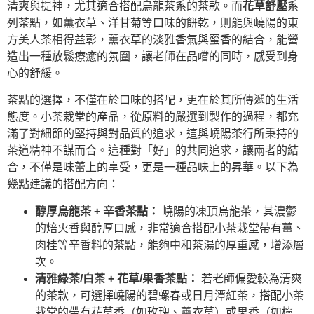
清爽與提神，尤其適合搭配烏龍茶系的茶款。而
花草舒壓
系
列茶點，如薰衣草、洋甘菊等口味的餅乾，則能與嶢陽的東
方美人茶相得益彰，薰衣草的淡雅香氣與蜜香的結合，能營
造出一種放鬆療癒的氛圍，讓老師在品嚐的同時，感受到身
心的舒緩。
茶點的選擇，不僅在於口味的搭配，更在於其所傳遞的生活
態度。小茶栽堂的產品，從原料的嚴選到製作的過程，都充
滿了對細節的堅持與對品質的追求，這與嶢陽茶行所秉持的
茶道精神不謀而合。這種對「好」的共同追求，讓兩者的結
合，不僅是味蕾上的享受，更是一種品味上的昇華。以下為
幾點建議的搭配方向：
醇厚烏龍茶 + 辛香茶點：
嶢陽的凍頂烏龍茶，其濃鬱
的焙火香與醇厚口感，非常適合搭配小茶栽堂帶有薑、
肉桂等辛香料的茶點，能夠中和茶湯的厚重感，增添層
次。
清雅綠茶/白茶 + 花草/果香茶點：
若老師偏愛較為清爽
的茶款，可選擇嶢陽的碧螺春或日月潭紅茶，搭配小茶
栽堂的帶有花草香（如玫瑰、薰衣草）或果香（如檸