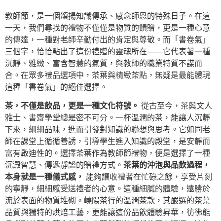
教師節，是一個頌揚知識傳承、感念師恩的特殊日子。在這
一天，我們尋找的禮物不僅僅是物質的饋贈，更是一種心意
的傳達，一種對老師辛勤付出的肯定與尊敬。而「書卷氣」
三個字，恰恰點出了這份禮贈的靈魂所在——它代表著一種
沉靜、雅緻、富含智慧的氣質，與教師的職業特質不謀而
合。在眾多禮品選項中，茶葉與精緻茶點，無疑是最能體現
這種「書卷氣」的絕佳選擇。
茶，不僅是飲品，更是一種文化符號。
從古至今，茶與文人
雅士、書齋學堂總是密不可分。一杯溫潤的茶，能讓人沉靜
下來，細細品味，進而引發對知識的聯想與思考。它如同老
師在課堂上循循善誘，引導學生進入知識的殿堂，是安靜而
富有啟迪性的。選擇茶葉作為教師節禮物，便是選擇了一種
沉澱智慧、傳遞靜謐的贈禮方式。
茶葉的沖泡與品飲過程，
本身就是一種儀式感，
能夠讓收禮者在忙碌之餘，享受片刻
的寧靜，細細感受送禮者的心意。這種細膩的體驗，遠勝於
流於表面的物質堆砌。嶢陽茶行的溫潤茶款，其嚴選的茶葉
品質與獨特的烘焙工藝，更能讓這份品飲體驗昇華，彷彿能