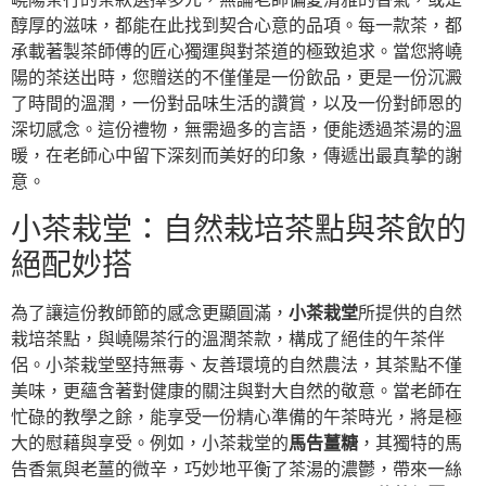
醇厚的滋味，都能在此找到契合心意的品項。每一款茶，都
承載著製茶師傅的匠心獨運與對茶道的極致追求。當您將嶢
陽的茶送出時，您贈送的不僅僅是一份飲品，更是一份沉澱
了時間的溫潤，一份對品味生活的讚賞，以及一份對師恩的
深切感念。這份禮物，無需過多的言語，便能透過茶湯的溫
暖，在老師心中留下深刻而美好的印象，傳遞出最真摯的謝
意。
小茶栽堂：自然栽培茶點與茶飲的
絕配妙搭
為了讓這份教師節的感念更顯圓滿，
小茶栽堂
所提供的自然
栽培茶點，與嶢陽茶行的溫潤茶款，構成了絕佳的午茶伴
侶。小茶栽堂堅持無毒、友善環境的自然農法，其茶點不僅
美味，更蘊含著對健康的關注與對大自然的敬意。當老師在
忙碌的教學之餘，能享受一份精心準備的午茶時光，將是極
大的慰藉與享受。例如，小茶栽堂的
馬告薑糖
，其獨特的馬
告香氣與老薑的微辛，巧妙地平衡了茶湯的濃鬱，帶來一絲