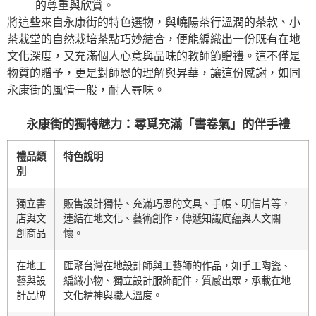
的尊重與欣賞。
將這些來自永康街的特色選物，與嶢陽茶行溫潤的茶款、小
茶栽堂的自然栽培茶點巧妙結合，便能編織出一份既有在地
文化深度，又充滿個人心意與品味的教師節贈禮。這不僅是
物質的贈予，更是對師恩的理解與昇華，讓這份感謝，如同
永康街的風情一般，耐人尋味。
永康街的獨特魅力：尋覓充滿「書卷氣」的伴手禮
禮品類
特色說明
別
獨立書
販售設計獨特、充滿巧思的文具、手帳、明信片等，
店與文
連結在地文化、藝術創作，傳遞知識底蘊與人文關
創商品
懷。
在地工
匯聚台灣在地設計師與工藝師的作品，如手工陶瓷、
藝與設
編織小物、獨立設計服飾配件，質感出眾，承載在地
計品牌
文化精神與職人溫度。