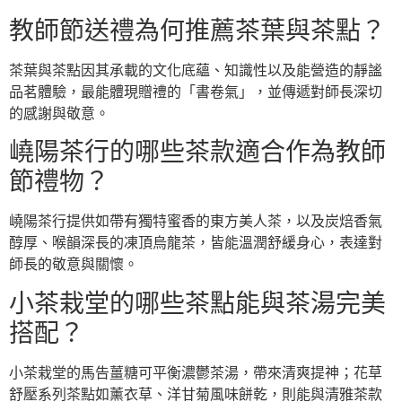
教師節送禮為何推薦茶葉與茶點？
茶葉與茶點因其承載的文化底蘊、知識性以及能營造的靜謐
品茗體驗，最能體現贈禮的「書卷氣」，並傳遞對師長深切
的感謝與敬意。
嶢陽茶行的哪些茶款適合作為教師
節禮物？
嶢陽茶行提供如帶有獨特蜜香的東方美人茶，以及炭焙香氣
醇厚、喉韻深長的凍頂烏龍茶，皆能溫潤舒緩身心，表達對
師長的敬意與關懷。
小茶栽堂的哪些茶點能與茶湯完美
搭配？
小茶栽堂的馬告薑糖可平衡濃鬱茶湯，帶來清爽提神；花草
舒壓系列茶點如薰衣草、洋甘菊風味餅乾，則能與清雅茶款