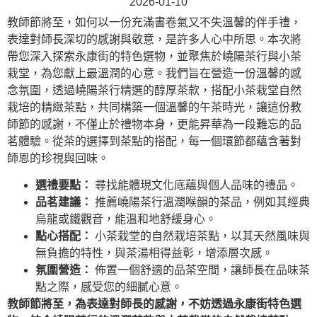
2026-01-10
教師節將至，如何以一份充滿書卷氣又不失溫馨的伴手禮，
表達對師長深切的感謝與敬意，是許多人心中所思。本次將
帶您深入探索永康街的特色選物，並聚焦於嶢陽茶行與小茶
栽堂，為您獻上最溫潤的心意。我們旨在營造一份溫馨的感
念氛圍，透過嶢陽茶行精選的醇厚茶款，搭配小茶栽堂自然
栽培的精緻茶點，共同構築一個溫馨的午茶時光，讓這份教
師節的感謝，不僅止於禮物本身，更能昇華為一段難忘的品
茗體驗。從茶的選擇到茶點的搭配，每一個環節都蘊含著對
師恩的珍視與回味。
選禮要點：
尋找能體現文化底蘊與個人品味的禮品。
品茗建議：
推薦嶢陽茶行溫潤喉韻的茶品，例如其經典
烏龍或鐵觀音，能溫和地舒緩身心。
點心搭配：
小茶栽堂的自然栽培茶點，以其天然風味與
無負擔的特性，與茶湯相得益彰，增添層次感。
氛圍營造：
佈置一個舒適的品茶空間，讓師長在品味茶
點之際，感受您的細膩心意。
教師節將至，為表達對師長的感謝，不妨透過永康街特色選