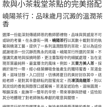
款與小茶栽堂茶點的完美搭配
嶢陽茶行：品味歲月沉澱的溫潤茶
香
選擇一份能深刻傳遞師恩的教師節禮物，品味與質感是不可
或缺的考量。在永康街一隅，
嶢陽茶行
以其數十載對茶的執
著與精湛工藝，提供了一系列溫潤醇厚的茶款，足以為這份
感謝增添一份沉靜而雋永的底蘊。嶢陽茶行所選的茶葉，不
僅講究產地與採摘時節，更注重製程中的細膩處理，旨在呈
現茶葉最純粹、最富層次的風味。例如，其
東方美人茶
，採
摘於新竹一帶，經小綠葉蟬吸食後產生的獨特蜜香，茶湯金
黃，滋味甘醇，入口回甘，彷彿將夏日的美好封存其中，送
給老師，是對其辛勤耕耘的甜蜜肯定。而
凍頂烏龍茶
，則以
其炭焙的香氣與醇厚口感著稱，茶湯呈琥珀色，滋味圓潤，
喉韻深長，能撫平一整年的辛勞，帶來寧靜與舒緩，這恰如
其分地體現了對老師無私奉獻的敬意與關懷。
嶢陽茶行的茶款選擇多元，無論老師偏愛清雅的香氣，或是