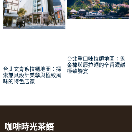
台北重口味拉麵地圖：鬼
金棒與辰拉麵的辛香濃鹹
台北文青系拉麵地圖：探
極致饗宴
索兼具設計美學與極致風
味的特色店家
咖啡時光茶語