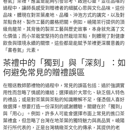
卷氣」茶禮，應當是能夠引發思考、啟迪心靈，並在品嚐的
過程中，讓師長感受到贈禮者的細膩心思與文化品味。這份
品味，體現在對茶葉產地、品種、沖泡方式的講究，以及對
茶點食材、製作工藝的嚴格把關。例如，嶢陽茶行提供的頂
級烏龍茶，其背後的製茶工藝與歷史故事，本身就充滿了文
化價值；而小茶栽堂堅持的自然栽培茶點，則體現了對健康
飲食與環境永續的關懷，這些都是能賦予茶禮更深層意義的
「書卷氣」元素。
茶禮中的「獨到」與「深刻」：如
何避免常見的贈禮誤區
在贈送教師節禮物的過程中，常見的誤區包括：過於強調實
用性而忽略了情感的連結；選擇過於大眾化、缺乏個人特色
的禮品；或是對茶葉與茶點的知識瞭解不足，僅憑個人喜好
做選擇。想要打造一份深刻的感謝體驗，關鍵在於「獨到」
與「用心」。例如，許多人可能會選擇市面上常見的進口茶
葉禮盒，但忽略了台灣在地茶葉的獨特魅力與高品質。嶢陽
茶行所代表的，正是台灣精緻茶文化的傳承，其提供的老