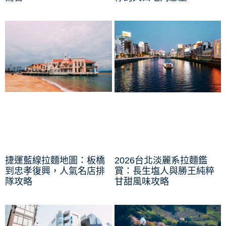
捷運藍線拉麵地圖：板橋
2026台北淡麗系拉麵鑑
到忠孝復興，人氣名店排
賞：長生塩人與勝王純粹
隊攻略
甘甜風味攻略