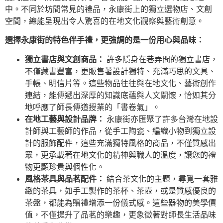
中。不同於坊間常見的禮品，永康街上的獨立選物店、文創
空間，總能呈現出令人驚喜的在地文化觀察與藝術創意。
選擇永康街的特色伴手禮，更強調的是一份用心與品味：
獨立書店與文創商品：
許多隱身在巷弄間的獨立書店，
不僅藏書豐富，更販售著設計獨特、充滿巧思的文具、
手帳、明信片等。這些物品往往與在地文化、藝術創作
連結，能傳遞出深厚的知識底蘊與人文關懷，恰如其分
地呼應了師長傳道授業的「書卷氣」。
在地工藝與設計品牌：
永康街亦匯聚了許多台灣在地設
計師與工藝師的作品，從手工陶瓷、編織小物到獨立設
計的服飾配件，這些充滿獨特風格的商品，不僅質感出
眾，更承載著在地文化的精神與職人的溫度，讓您的禮
物更顯珍貴與個性化。
風格茶具與品茗配件：
結合茶文化的主題，尋覓一套雅
緻的茶具，如手工製作的茶杯、茶壺，或是質感優良的
茶盤，都能為贈禮增添一份儀式感。這些器物的美學價
值，不僅提升了品茗的樂趣，更象徵著對師長生活品味