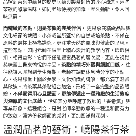
品嚐到茶葉中蘊含的歷史底蘊與製茶師傅的匠心獨運。這些
茶款的醇厚滋味，如同老師傳授的知識，歷久彌新，令人回
味無窮。
而精緻的茶點，則是茶韻的完美伴侶，
更是承載精緻品味與
文化細節的載體。小茶栽堂所堅持的自然栽培茶點，不僅在
原料的選擇上極為講究，更注重天然的風味與健康的呈現。
這些茶點，如同老師在課堂上精心設計的教學內容，環環相
扣，相得益彰。它們不僅能豐富品茗的層次感，更能在視覺
與味蕾上帶來愉悅的享受。
茶點的精巧外觀與細膩口感，
往
往能讓人聯想到學生時期，老師在課間休息時分享的小點
心，或是課堂上關於美學、文化知識的講解，都充滿了溫馨
與啟迪。將茶葉與茶點組合贈送，形成了一套完整的品飲體
驗，
不僅顯得用心且體面，更能傳遞出一種雅緻的生活態度
與深厚的文化底蘊，
恰如其分地呼應了教師的「書卷氣」與
專業形象。這種組合，是對老師辛勤教導的一種溫和而有力
的致敬，讓這份教師節的感謝，更加圓滿與深刻。
溫潤品茗的藝術：嶢陽茶行茶