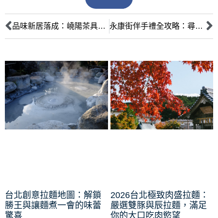
品味新居落成：嶢陽茶具與一之軒烘焙禮盒，打造質感生活與溫馨祝福
永康街伴手禮全攻略：尋訪嶛陽茶行與巧克哈客的極致風味
台北創意拉麵地圖：解鎖
2026台北極致肉盛拉麵：
勝王與讓麵煮一會的味蕾
嚴選雙豚與辰拉麵，滿足
驚喜
你的大口吃肉慾望