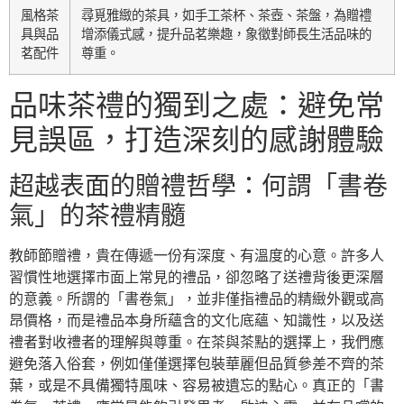
風格茶
尋覓雅緻的茶具，如手工茶杯、茶壺、茶盤，為贈禮
具與品
增添儀式感，提升品茗樂趣，象徵對師長生活品味的
茗配件
尊重。
品味茶禮的獨到之處：避免常
見誤區，打造深刻的感謝體驗
超越表面的贈禮哲學：何謂「書卷
氣」的茶禮精髓
教師節贈禮，貴在傳遞一份有深度、有溫度的心意。許多人
習慣性地選擇市面上常見的禮品，卻忽略了送禮背後更深層
的意義。所謂的「書卷氣」，並非僅指禮品的精緻外觀或高
昂價格，而是禮品本身所蘊含的文化底蘊、知識性，以及送
禮者對收禮者的理解與尊重。在茶與茶點的選擇上，我們應
避免落入俗套，例如僅僅選擇包裝華麗但品質參差不齊的茶
葉，或是不具備獨特風味、容易被遺忘的點心。真正的「書