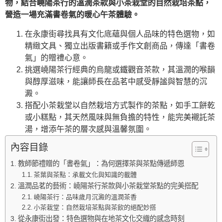
物，結合嶢陽茶行的溫潤茶款與小茶栽堂的自然栽培茶點，
營造一場充滿書卷氣的暖心午茶體驗。
在永康街尋找具有文化底蘊與個人品味的特色選物，如
精緻文具、獨立出版書籍或手作文創商品，傳達「書卷
氣」的贈禮心意。
挑選嶢陽茶行經典的烏龍或鐵觀音茶款，其溫潤的喉韻
與醇厚滋味，能讓師長在品茗中感受靜謐與智慧的沉
澱。
搭配小茶栽堂以自然栽培方式製作的茶點，如手工餅乾
或小糕點，其天然風味與無負擔的特性，能完美襯託茶
湯，增添午茶的層次感與溫馨氛圍。
內容目錄
教師節禮贈的「書卷氣」：為何選擇茶與茶點傳遞師恩
茶葉與茶點：承載文化與知識的載體
溫潤品茗的藝術：嶢陽茶行茶款與小茶栽堂茶點的完美搭配
嶢陽茶行：品味歲月沉澱的溫潤茶香
小茶栽堂：自然栽培茶點與茶飲的絕配妙搭
從永康街出發：特色選物與在地茶文化交織的感念時刻