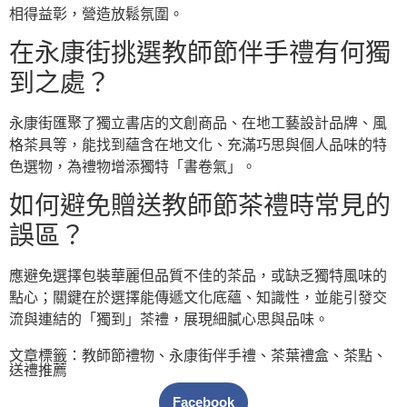
相得益彰，營造放鬆氛圍。
在永康街挑選教師節伴手禮有何獨
到之處？
永康街匯聚了獨立書店的文創商品、在地工藝設計品牌、風
格茶具等，能找到蘊含在地文化、充滿巧思與個人品味的特
色選物，為禮物增添獨特「書卷氣」。
如何避免贈送教師節茶禮時常見的
誤區？
應避免選擇包裝華麗但品質不佳的茶品，或缺乏獨特風味的
點心；關鍵在於選擇能傳遞文化底蘊、知識性，並能引發交
流與連結的「獨到」茶禮，展現細膩心思與品味。
文章標籤：
教師節禮物
、
永康街伴手禮
、
茶葉禮盒
、
茶點
、
送禮推薦
Facebook