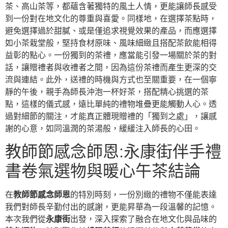
茶、高山茶等，都蘊含著獨特的風土人情，更能讓師長感受
到一份對在地文化的尊重與喜愛。同樣地，在選擇茶點時，
避免選擇過於甜膩、或是僅追求視覺效果的產品，而應選擇
如小茶栽堂般，堅持食材原味、風味細緻且搭配茶飲能相得
益彰的點心。一份獨到的茶禮，應當能引發一場關於茶的對
話，讓贈禮者與收禮者之間，因為這份茶禮而產生更深的交
流與連結。此外，送禮的時機與方式也至關重要，在一個寧
靜的午後，親手為師長沖泡一杯好茶，搭配精心挑選的茶
點，這樣的儀式感，遠比單純的禮物堆疊更能觸動人心。透
過對細節的關注，才能真正體現贈禮的「獨到之處」，讓感
謝的心意，如同溫潤的茶湯般，緩緩注入師長的心田。
教師節感念師恩:永康街伴手禮
書卷氣選物與暖心午茶結論
在
教師節感念師恩
的特別時刻，一份別緻的禮物不僅能表達
我們對師長辛勤付出的感謝，更能昇華為一段溫馨的記憶。
本次我們從
永康街
出發，深入探索了融合在地文化與品味的