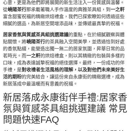
心意，更是為他們即將展開的新生活注入一份質感與溫馨。
從
嶢陽茶行
那承載著職人手作溫度的典雅茶具組，到
一之軒
富含甜蜜祝福的精緻烘焙禮盒，我們已探索瞭如何透過這些
細膩的選品，為新居空間增添品味，並傳遞最真摯的祝福。
居家香氛與質感茶具組挑選建議
的重點，在於細膩觀察與體
貼關懷。將
嶢陽茶行
的茶具融入空間美學，並透過恰到好處
的香氛點綴，能營造出獨一無二的居家氛圍，昇華日常的品
茗時光。而
一之軒
的烘焙禮盒，則以其精緻的包裝與多樣的
口味，成為表達誠摯祝福的絕佳選擇。最終，一份成功的伴
手禮，是
對收禮者生活風格的理解，以及對他們未來美好生
活的期盼
的完美結合，讓這份來自永康街的精緻選禮，成為
新居落成中最溫暖而有意義的祝福。
新居落成永康街伴手禮:居家香
氛與質感茶具組挑選建議 常見
問題快速FAQ