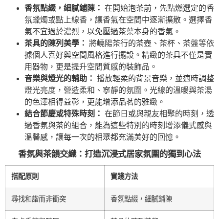
香氛點綴，細膩鋪陳：
在開始泡茶前，先點燃選定的香
氛蠟燭或點上線香，讓香氣在空間中逐漸擴散。選擇香
氣不宜過於濃烈，以免壓過茶葉本身的香氣。
茶具的陳列美學：
將嶢陽茶行的茶壺、茶杯、茶盤等依
據個人喜好與空間風格進行擺設。精緻的茶具不僅是實
用器物，更是提升空間質感的裝飾品。
音樂與燈光的輔助：
播放輕柔的背景音樂，並適時調整
燈光亮度，營造柔和、寧靜的氛圍。光線的溫暖與茶湯
的色澤相得益彰，更能增添品茗的雅緻。
結合節慶或特殊時刻：
在節日或與親友相聚的時刻，透
過香氛與茶的組合，能為這些特別的時刻增添儀式感與
溫馨感，讓每一次的相聚都充滿美好的回憶。
香氛與茶韻交織：打造沉浸式居家氛圍的獨到心法
搭配原則
實踐方法
尋找和諧而非衝突
香氛點綴，細膩鋪陳