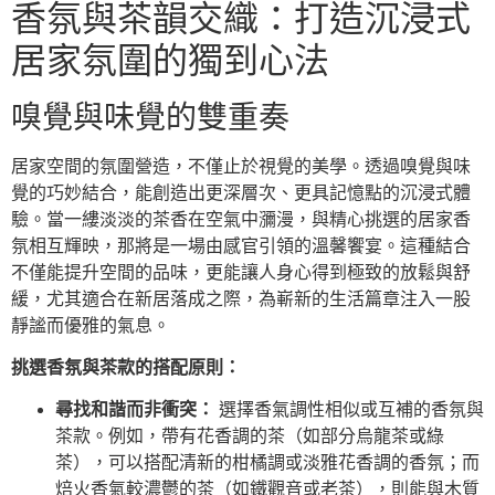
香氛與茶韻交織：打造沉浸式
居家氛圍的獨到心法
嗅覺與味覺的雙重奏
居家空間的氛圍營造，不僅止於視覺的美學。透過嗅覺與味
覺的巧妙結合，能創造出更深層次、更具記憶點的沉浸式體
驗。當一縷淡淡的茶香在空氣中瀰漫，與精心挑選的居家香
氛相互輝映，那將是一場由感官引領的溫馨饗宴。這種結合
不僅能提升空間的品味，更能讓人身心得到極致的放鬆與舒
緩，尤其適合在新居落成之際，為嶄新的生活篇章注入一股
靜謐而優雅的氣息。
挑選香氛與茶款的搭配原則：
尋找和諧而非衝突：
選擇香氣調性相似或互補的香氛與
茶款。例如，帶有花香調的茶（如部分烏龍茶或綠
茶），可以搭配清新的柑橘調或淡雅花香調的香氛；而
焙火香氣較濃鬱的茶（如鐵觀音或老茶），則能與木質