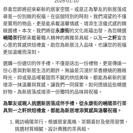
2026-01-10
恭喜您即將迎來嶄新的居家空間，或是正為摯友的新居落成
尋覓一份別緻的祝福。在這個特別的時刻，我們渴望的不僅
是實用的物品，更是能承載溫馨情感、增添生活儀式感的精
緻選禮。本次，我們將從
永康街
的文化底蘊出發，為您精選
嶢陽茶行
那承載著職人精神的典雅茶具組，以及
一之軒
富含
心意的質感烘焙禮盒，助您為新居注入品味，也讓您的祝福
更加溫暖而深刻。
選購一份適切的伴手禮，不僅是送出一份禮物，更是傳達一
份心意與對新居生活的期許。無論是沉浸於茶香繚繞的雅緻
時光，抑或是品嚐著甜而不膩的烘焙美味，都能為嶄新的家
增添一抹溫馨與質感。讓我們一同探索，如何透過這些精選
好物，為新居落成增添一份獨特的品味與祝福。
為摯友或親人挑選新居落成伴手禮，從永康街的嶢陽茶行茶
具到一之軒烘焙禮盒，都能為新居增添質感與溫馨祝福。
親訪嶢陽茶行，根據居家風格、茶類喜好及使用習慣，
挑選材質細膩、設計典雅的茶具組。