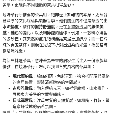
美學，更能與不同種類的茶葉相得益彰。
嶢陽茶行所推薦的茶具組，絕非僅止於器物的本身，更蘊含
著深厚的文化底蘊與製器哲學。他們關注的不僅是茶壺的
出
水流暢度
、茶杯的
握持舒適度
，更在意整體造型的
線條美
感
、
釉色
的變化，以及
細節處
的雕琢。例如，一款精心燒製
的紫砂壺，其天然的氣孔結構能讓茶湯更加醇厚；而一套玲
瓏的青瓷茶杯，則能在光線下折射出溫柔的光暈，為品茗時
刻增添雅緻。
為新居挑選茶具，意味著為未來的居家生活注入一份寧靜與
優雅。在嶢陽茶行，您可以找到各式風格的茶具組：
現代簡約風：
線條俐落、色彩素雅，適合搭配現代風格
的家居佈置，營造清新脫俗的空間感。
古典雅緻風：
融入傳統元素，如祥雲紋樣、山水畫作，
展現東方美學的含蓄與韻味。
日式禪意風：
注重材質的天然質感，如粗陶、竹製，營
造寧靜致遠的品茗氛圍。
選購時，建議您可以根據自己的居家風格、喜愛的茶類，以