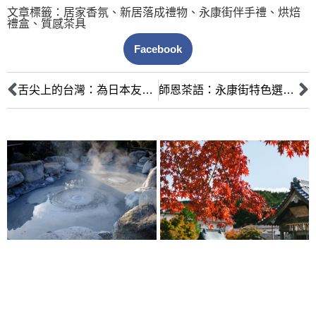
文章標籤：
居家香氛
、
新居落成禮物
、
永康街伴手禮
、
烘焙
禮盒
、
質感茶具
Facebook
舌尖上的台灣：為日本友人精選在地伴手禮，細品文化之禮
師恩茶語：永康街特色選物與嶢陽、小茶栽堂獻上溫潤教師節心意