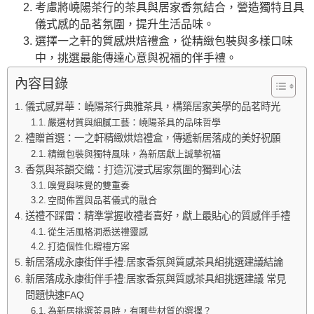
考慮將嶢陽茶行的茶具與居家香氛結合，營造獨特且具
儀式感的品茗氛圍，提升生活品味。
選擇一之軒的質感烘焙禮盒，從精緻包裝與多樣口味
中，挑選最能傳達心意與祝福的伴手禮。
內容目錄
儀式感昇華：嶢陽茶行典雅茶具，構築居家美學的品茗時光
嚴選材質與細膩工藝：嶢陽茶具的品味哲學
禮贈首選：一之軒精緻烘焙禮盒，傳遞新居落成的美好祝願
精緻包裝與獨特風味，為新居獻上誠摯祝福
香氛與茶韻交織：打造沉浸式居家氛圍的獨到心法
嗅覺與味覺的雙重奏
空間佈置與品茗儀式的融合
送禮不踩雷：精準掌握收禮者喜好，獻上最貼心的質感伴手禮
從生活風格洞悉送禮靈感
打造個性化贈禮方案
新居落成永康街伴手禮:居家香氛與質感茶具組挑選建議結論
新居落成永康街伴手禮:居家香氛與質感茶具組挑選建議 常見
問題快速FAQ
為新居挑選茶具時，有哪些材質的選擇？