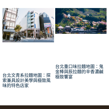
台北重口味拉麵地圖：鬼
金棒與辰拉麵的辛香濃鹹
台北文青系拉麵地圖：探
極致饗宴
索兼具設計美學與極致風
味的特色店家