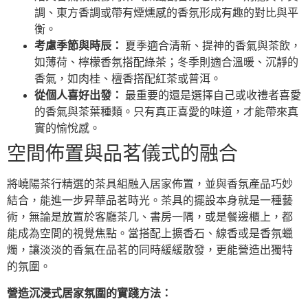
調、東方香調或帶有煙燻感的香氛形成有趣的對比與平
衡。
考慮季節與時辰：
夏季適合清新、提神的香氣與茶飲，
如薄荷、檸檬香氛搭配綠茶；冬季則適合溫暖、沉靜的
香氣，如肉桂、檀香搭配紅茶或普洱。
從個人喜好出發：
最重要的還是選擇自己或收禮者喜愛
的香氣與茶葉種類。只有真正喜愛的味道，才能帶來真
實的愉悅感。
空間佈置與品茗儀式的融合
將嶢陽茶行精選的茶具組融入居家佈置，並與香氛產品巧妙
結合，能進一步昇華品茗時光。茶具的擺設本身就是一種藝
術，無論是放置於客廳茶几、書房一隅，或是餐邊櫃上，都
能成為空間的視覺焦點。當搭配上擴香石、線香或是香氛蠟
燭，讓淡淡的香氣在品茗的同時緩緩散發，更能營造出獨特
的氛圍。
營造沉浸式居家氛圍的實踐方法：