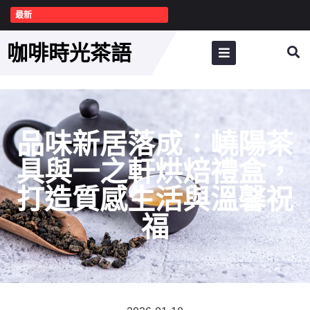
最新
咖啡時光茶語
品味新居落成：嶢陽茶
具與一之軒烘焙禮盒，
打造質感生活與溫馨祝
福