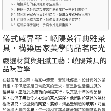
嶢陽茶行的茶具組有哪些風格？
挑選一之軒的烘焙禮盒作為新居伴手禮有何優勢？
如何將居家香氛與茶具結合，營造沉浸式居家氛圍？
在挑選送禮方案時，如何考慮收禮者的喜好？
送新居伴手禮時，手寫卡片是否重要？
儀式感昇華：嶢陽茶行典雅茶
具，構築居家美學的品茗時光
嚴選材質與細膩工藝：嶢陽茶具的
品味哲學
在新居落成之際，為家中添置一套質地優良、設計典雅的茶
具組，不僅是滿足日常飲茶的需求，更是對生活儀式感的一
種昇華。座落於永康街的嶢陽茶行，以其數十年的專業積
澱，提供了無數令人心動的茶具選擇。他們對於茶具的選材
極為講究，從溫潤的
陶瓷
、
紫砂
，到晶瑩剔透的
玻璃
，乃至
於沉穩大氣的
金屬
，每一種材質都承載著獨特的觸感與視覺