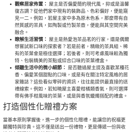
觀察居家佈置：
屋主是否偏愛簡約現代風，抑或是溫馨
復古調？從他們家中現有的裝飾品、色彩偏好，便能窺
見一二。例如，若屋主家中多為原木色系，那麼帶有自
然質感的茶具，如陶製或竹製茶壺，便能與其空間完美
融合。
瞭解生活習慣：
屋主是熱愛泡茶品茗的行家，還是偶爾
想嘗試新口味的探索者？若是前者，精緻的茶具組、稀
有的茶葉會是極佳選擇；若後者，則可考慮風味較為獨
特、包裝精美的茶點或綜合口味的茶葉禮盒。
傾聽生活中的微小細節：
是否聽過屋主提及喜歡某種花
香、偏愛某個甜點的口味，或是有在關注特定風格的居
家雜誌？這些看似零碎的資訊，往往能提供最直接的送
禮線索。例如，若知曉屋主喜愛柑橘類香氣，則可選擇
帶有佛手柑風味的茶葉，或是與香氛蠟燭搭配的禮盒。
打造個性化贈禮方案
當基本原則掌握後，進一步的個性化贈禮，能讓您的祝福更
顯獨特與珍貴。這不僅是送出一份禮物，更是傳遞一份與收