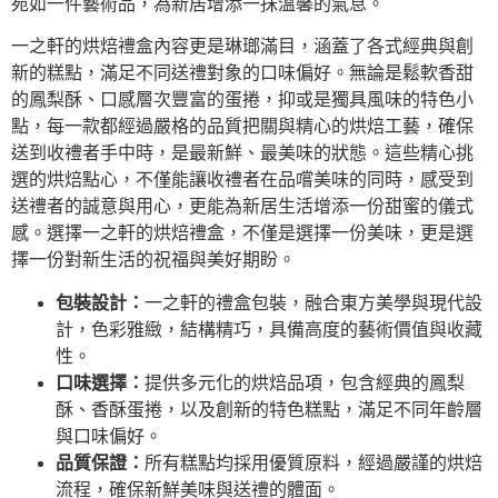
宛如一件藝術品，為新居增添一抹溫馨的氣息。
一之軒的烘焙禮盒內容更是琳瑯滿目，涵蓋了各式經典與創
新的糕點，滿足不同送禮對象的口味偏好。無論是鬆軟香甜
的鳳梨酥、口感層次豐富的蛋捲，抑或是獨具風味的特色小
點，每一款都經過嚴格的品質把關與精心的烘焙工藝，確保
送到收禮者手中時，是最新鮮、最美味的狀態。這些精心挑
選的烘焙點心，不僅能讓收禮者在品嚐美味的同時，感受到
送禮者的誠意與用心，更能為新居生活增添一份甜蜜的儀式
感。選擇一之軒的烘焙禮盒，不僅是選擇一份美味，更是選
擇一份對新生活的祝福與美好期盼。
包裝設計：
一之軒的禮盒包裝，融合東方美學與現代設
計，色彩雅緻，結構精巧，具備高度的藝術價值與收藏
性。
口味選擇：
提供多元化的烘焙品項，包含經典的鳳梨
酥、香酥蛋捲，以及創新的特色糕點，滿足不同年齡層
與口味偏好。
品質保證：
所有糕點均採用優質原料，經過嚴謹的烘焙
流程，確保新鮮美味與送禮的體面。