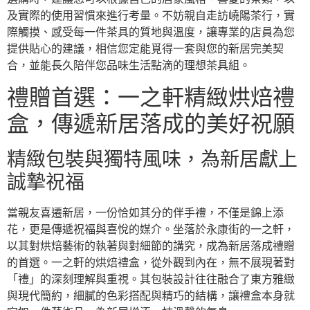
及實際的使用習慣來進行考量。不妨親自走訪嶢陽茶行，實
際觸摸、感受每一件茶具的質地與溫度，讓專業的店員為您
提供貼心的建議，相信您定能覓得一套與您的新居完美契
合，並能長久陪伴您品味生活點滴的理想茶具組。
禮贈首選：一之軒精緻烘焙禮
盒，傳遞新居落成的美好祝願
精緻包裝與獨特風味，為新居獻上
誠摯祝福
當親友喜遷新居，一份恰如其分的伴手禮，不僅是錦上添
花，更是傳遞祝福與喜悅的媒介。坐落於永康街的一之軒，
以其對烘焙藝術的執著與對細節的講究，成為新居落成禮贈
的首選。一之軒的烘焙禮盒，從外觀到內在，無不展現著對
「禮」的深刻理解與重視。其包裝設計往往融合了東方雅緻
與現代簡約，細膩的色彩搭配與精巧的結構，讓禮盒本身就