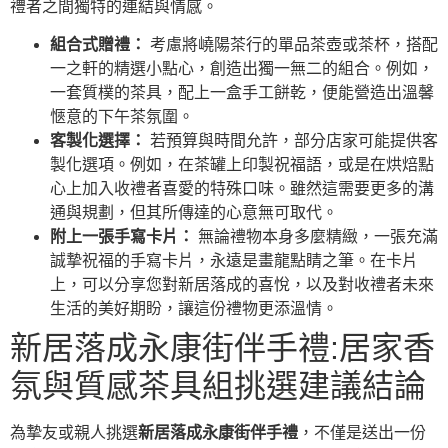
禮者之間獨特的連結與情感。
組合式贈禮：
考慮將嶢陽茶行的單品茶壺或茶杯，搭配
一之軒的精選小點心，創造出獨一無二的組合。例如，
一套質樸的茶具，配上一盒手工餅乾，便能營造出溫馨
愜意的下午茶氛圍。
客製化選擇：
若預算與時間允許，部分店家可能提供客
製化選項。例如，在茶罐上印製祝福語，或是在烘焙點
心上加入收禮者喜愛的特殊口味。雖然這需要更多的溝
通與規劃，但其所傳達的心意無可取代。
附上一張手寫卡片：
無論禮物本身多麼精緻，一張充滿
誠摯祝福的手寫卡片，永遠是畫龍點睛之筆。在卡片
上，可以分享您對新居落成的喜悅，以及對收禮者未來
生活的美好期盼，讓這份禮物更添溫情。
新居落成永康街伴手禮:居家香
氛與質感茶具組挑選建議結論
為摯友或親人挑選
新居落成永康街伴手禮
，不僅是送出一份