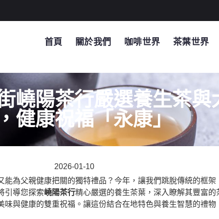
首頁
關於我們
咖啡世界
茶葉世界
街嶢陽茶行嚴選養生茶與
，健康祝福「永康」
2026-01-10
又能為父親健康把關的獨特禮品？今年，讓我們跳脫傳統的框架
將引導您探索
嶢陽茶行
精心嚴選的養生茶葉，深入瞭解其豐富的
美味與健康的雙重祝福。讓這份結合在地特色與養生智慧的禮物