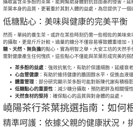
攝取富含茶多酚的茶葉，能夠幫助身體對抗自由基的侵害，延
茶葉本身的品質，更著重於其對人體的益處，為您提供了一個
低糖點心：美味與健康的完美平衡
然而，單純的養生茶，或許在某些時刻仍需一些相佐的美味來
的攝取，更是斤斤計較。過量的糖分不僅容易導致體重增加，
糖、天然、無負擔
的點心，實為明智之舉。大安工坊的天然手
需對健康產生任何愧疚。這些點心不僅能與茶葉形成完美的搭
茶多酚的益處
：強效抗氧化，有助於保護細胞，延緩衰
心血管健康
：有助於維持健康的膽固醇水平，促進血液
體重管理
：部分研究顯示茶多酚可能對新陳代謝有積極
低糖點心的重要性
：減少糖分攝取，預防肥胖及相關慢
天然食材的堅持
：確保點心的品質與對身體的益處。
嶢陽茶行茶葉挑選指南：如何
精準呵護：依據父親的健康狀況，