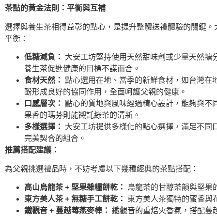
茶點的黃金法則：平衡與互補
選擇與養生茶相得益彰的點心，是提升整體送禮體驗的關鍵。
平衡：
低糖減負：
大安工坊堅持使用天然甜味劑或少量天然糖
養生茶促進健康的目標不謀而合。
食材天然：
點心選用在地、當季的新鮮食材，如台灣在
酚形成良好的協同作用，全面呵護父親的健康。
口感層次：
點心的質地與風味經過精心設計，能夠與不
果香的瑪芬則能襯託綠茶的清新。
多樣選擇：
大安工坊提供多樣化的點心選擇，滿足不同
完美契合的組合。
推薦搭配建議：
為父親挑選禮品時，不妨考慮以下幾種經典的茶點搭配：
高山烏龍茶 + 堅果雜糧餅乾：
烏龍茶的甘醇茶韻與堅果
東方美人茶 + 無糖手工餅乾：
東方美人茶獨特的蜜香與
鐵觀音 + 蔓越莓燕麥棒：
鐵觀音的重焙火香氣，搭配蔓