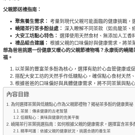
父親節送禮指南：
聚焦養生需求：
考量到現代父親可能面臨的健康挑戰，
嶢陽茶行茶多酚益處：
深入瞭解不同茶款（如烏龍茶、
大安工坊點心特色：
選擇使用天然食材、無添加人工香
禮品組合建議：
根據父親的口味偏好與健康需求，將茶
想為爸爸挑選一份健康又暖心的父親節禮物嗎？永康街的嶢陽
福。
以茶葉的豐富茶多酚為核心，選擇有助於心血管健康或
搭配大安工坊的天然手作低糖點心，確保點心食材天然
根據爸爸的口味偏好與具體健康需求，將不同茶葉與點
內容目錄
為何選擇茶葉與低糖點心作為父親節禮物？揭祕茶多酚的健康奧祕
茶葉：傳承健康的古老智慧
低糖點心：美味與健康的完美平衡
嶢陽茶行茶葉挑選指南：如何根據父親的健康需求，選擇富含茶多
精準呵護：依據父親的健康狀況，挑選合適的養生茶