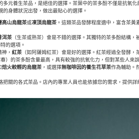
的多元養生茶品，是絕佳的選擇。茶葉中的茶多酚不僅是抗氧化
親的身體狀況出發，做出最貼心的選擇。
灣高山烏龍茶
或
凍頂烏龍茶
。這類茶品發酵程度適中，富含茶黃
普洱茶
（生茶或熟茶）會是不錯的選擇。其獨特的茶多酚結構，
獨特的選項。
精神，
紅茶
（如阿薩姆紅茶）會是好的選擇。紅茶經過全發酵，
螺春）的茶多酚含量最高，具有較強的抗氧化力，但對某些人來
如
焙火較輕的烏龍茶
，或選擇
無咖啡因的養生花草茶
作為輔助。
格把關的各式茶品。店內的專業人員也能依據您的需求，提供詳