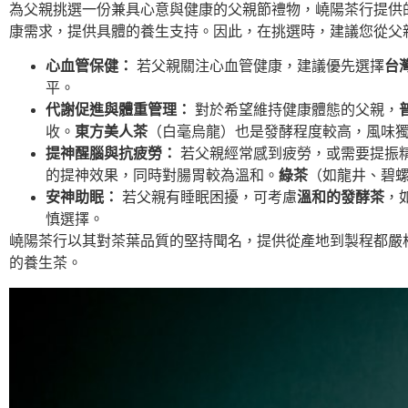
為父親挑選一份兼具心意與健康的父親節禮物，嶢陽茶行提供
康需求，提供具體的養生支持。因此，在挑選時，建議您從父
心血管保健：
若父親關注心血管健康，建議優先選擇
台
平。
代謝促進與體重管理：
對於希望維持健康體態的父親，
收。
東方美人茶
（白毫烏龍）也是發酵程度較高，風味
提神醒腦與抗疲勞：
若父親經常感到疲勞，或需要提振
的提神效果，同時對腸胃較為溫和。
綠茶
（如龍井、碧
安神助眠：
若父親有睡眠困擾，可考慮
溫和的發酵茶
，
慎選擇。
嶢陽茶行以其對茶葉品質的堅持聞名，提供從產地到製程都嚴
的養生茶。