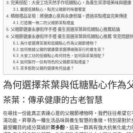
完美搭配：大安工坊天然手作低糖點心，為養生茶添增美味與健康
嚴選低糖點心，點亮父親節的味蕾饗宴
精緻禮品呈現：將健康心意與永康祝福，透過茶點禮盒完美傳達
打造獨一無二的父親節茶點禮盒
父親節健康永康街伴手禮:養生首選茶葉與低糖點心推薦結論
父親節健康永康街伴手禮:養生首選茶葉與低糖點心推薦 常見問題快
為什麼選擇茶葉和低糖點心作為父親節禮物？
如何根據父親的健康需求選擇嶢陽茶行的養生茶？
大安工坊的低糖點心有何特色，如何與茶葉搭配？
如何製作一份有特色的父親節茶點禮盒？
茶多酚對父親的健康有何益處？
為何選擇茶葉與低糖點心作為
茶葉：傳承健康的古老智慧
在尋找一份能真正表達心意的父親節禮物時，我們往往希望它
渴功能，昇華為一種生活品味與養生智慧的象徵。特別是對於
最受矚目的成分莫過於
茶多酚
，這是一群具有強大抗氧化能力