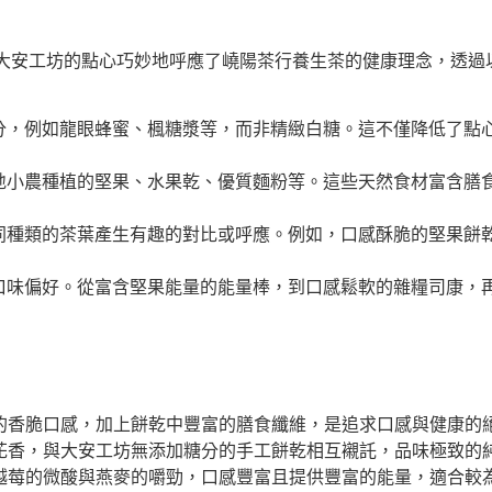
大安工坊的點心巧妙地呼應了嶢陽茶行養生茶的健康理念，透過
分，例如龍眼蜂蜜、楓糖漿等，而非精緻白糖。這不僅降低了點
地小農種植的堅果、水果乾、優質麵粉等。這些天然食材富含膳
同種類的茶葉產生有趣的對比或呼應。例如，口感酥脆的堅果餅
口味偏好。從富含堅果能量的能量棒，到口感鬆軟的雜糧司康，
的香脆口感，加上餅乾中豐富的膳食纖維，是追求口感與健康的
花香，與大安工坊無添加糖分的手工餅乾相互襯託，品味極致的
越莓的微酸與燕麥的嚼勁，口感豐富且提供豐富的能量，適合較