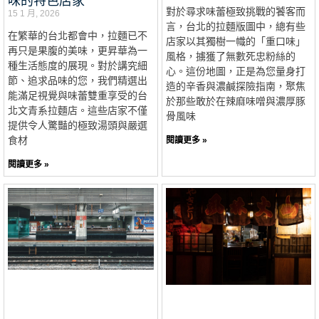
味的特色店家
對於尋求味蕾極致挑戰的饕客而
15 1 月, 2026
言，台北的拉麵版圖中，總有些
在繁華的台北都會中，拉麵已不
店家以其獨樹一幟的「重口味」
再只是果腹的美味，更昇華為一
風格，擄獲了無數死忠粉絲的
種生活態度的展現。對於講究細
心。這份地圖，正是為您量身打
節、追求品味的您，我們精選出
造的辛香與濃鹹探險指南，聚焦
能滿足視覺與味蕾雙重享受的台
於那些敢於在辣麻味噌與濃厚豚
北文青系拉麵店。這些店家不僅
骨風味
提供令人驚豔的極致湯頭與嚴選
食材
閱讀更多 »
閱讀更多 »