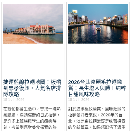
捷運藍線拉麵地圖：板橋
2026台北淡麗系拉麵鑑
到忠孝復興，人氣名店排
賞：長生塩人與勝王純粹
隊攻略
甘甜風味攻略
15 1 月, 2026
15 1 月, 2026
在繁忙都會生活中，尋找一碗熱
對於追求極致清爽、風味細緻的
氣騰騰、湯頭濃鬱的日式拉麵，
拉麵愛好者來說，2026年的台
是許多上班族與學生的療癒時
北，淡麗系拉麵無疑是味蕾探索
刻。考量到您對美食探索的熱
的全新篇章。如果您厭倦了濃重