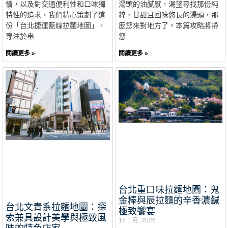
情，以及對交通便利性和口味獨
湯頭的油膩感，渴望尋找那份純
特性的追求，我們精心策劃了這
粹、甘甜且回味悠長的湯頭，那
份「台北捷運藍線拉麵地圖」，
麼您來對地方了。本篇攻略將帶
專注於串
您
閱讀更多 »
閱讀更多 »
台北重口味拉麵地圖：鬼
金棒與辰拉麵的辛香濃鹹
台北文青系拉麵地圖：探
極致饗宴
索兼具設計美學與極致風
15 1 月, 2026