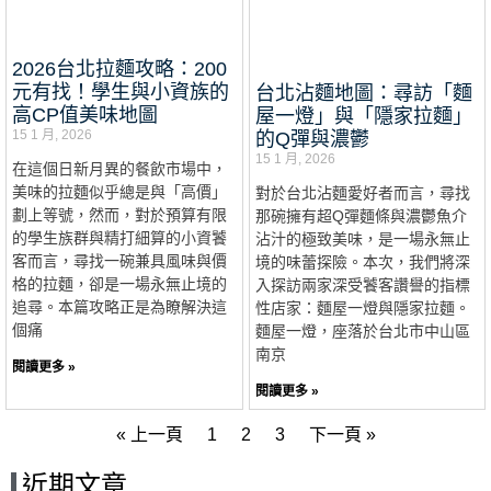
2026台北拉麵攻略：200
元有找！學生與小資族的
台北沾麵地圖：尋訪「麵
高CP值美味地圖
屋一燈」與「隱家拉麵」
15 1 月, 2026
的Q彈與濃鬱
15 1 月, 2026
在這個日新月異的餐飲市場中，
美味的拉麵似乎總是與「高價」
對於台北沾麵愛好者而言，尋找
劃上等號，然而，對於預算有限
那碗擁有超Q彈麵條與濃鬱魚介
的學生族群與精打細算的小資饕
沾汁的極致美味，是一場永無止
客而言，尋找一碗兼具風味與價
境的味蕾探險。本次，我們將深
格的拉麵，卻是一場永無止境的
入探訪兩家深受饕客讚譽的指標
追尋。本篇攻略正是為瞭解決這
性店家：麵屋一燈與隱家拉麵。
個痛
麵屋一燈，座落於台北市中山區
南京
閱讀更多 »
閱讀更多 »
« 上一頁
1
2
3
下一頁 »
近期文章