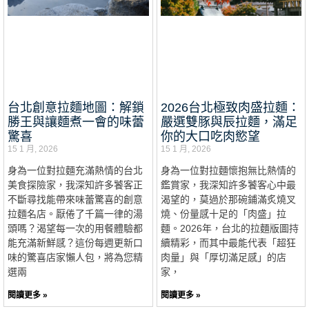
台北創意拉麵地圖：解鎖
2026台北極致肉盛拉麵：
勝王與讓麵煮一會的味蕾
嚴選雙豚與辰拉麵，滿足
驚喜
你的大口吃肉慾望
15 1 月, 2026
15 1 月, 2026
身為一位對拉麵充滿熱情的台北
身為一位對拉麵懷抱無比熱情的
美食探險家，我深知許多饕客正
鑑賞家，我深知許多饕客心中最
不斷尋找能帶來味蕾驚喜的創意
渴望的，莫過於那碗鋪滿炙燒叉
拉麵名店。厭倦了千篇一律的湯
燒、份量感十足的「肉盛」拉
頭嗎？渴望每一次的用餐體驗都
麵。2026年，台北的拉麵版圖持
能充滿新鮮感？這份每週更新口
續精彩，而其中最能代表「超狂
味的驚喜店家懶人包，將為您精
肉量」與「厚切滿足感」的店
選兩
家，
閱讀更多 »
閱讀更多 »