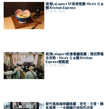
南港LaLaport 5F美食推薦-Hiro’s らぁ
麵 Kitchen Express
21 10 月, 2025
南港Lalaport約會餐廳推薦：情侶聚餐
全攻略，Hiro’s らぁ麵 Kitchen
Express輕鬆選
21 10 月, 2025
新竹風格咖啡廳推薦：老宅、文青、韓
系美學，一次網羅在地特色店家