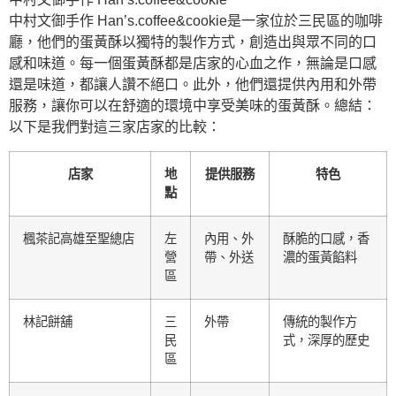
中村文御手作 Han’s.coffee&cookie是一家位於三民區的咖啡
廳，他們的蛋黃酥以獨特的製作方式，創造出與眾不同的口
感和味道。每一個蛋黃酥都是店家的心血之作，無論是口感
還是味道，都讓人讚不絕口。此外，他們還提供內用和外帶
服務，讓你可以在舒適的環境中享受美味的蛋黃酥。總結：
以下是我們對這三家店家的比較：
店家
地
提供服務
特色
點
楓茶記高雄至聖總店
左
內用、外
酥脆的口感，香
營
帶、外送
濃的蛋黃餡料
區
林記餅舖
三
外帶
傳統的製作方
民
式，深厚的歷史
區