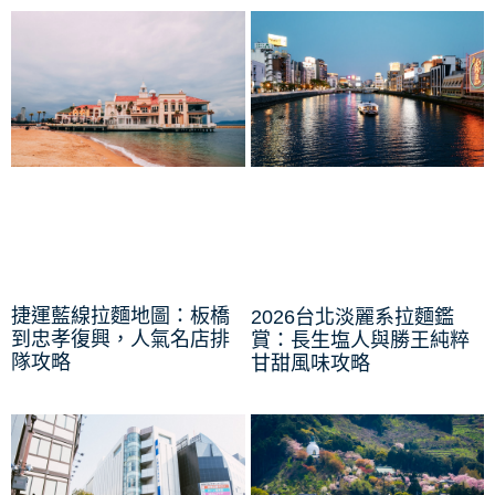
捷運藍線拉麵地圖：板橋
2026台北淡麗系拉麵鑑
到忠孝復興，人氣名店排
賞：長生塩人與勝王純粹
隊攻略
甘甜風味攻略