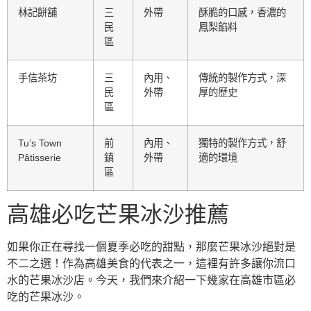
林記餅舖
三
外帶
酥脆的口感，香濃的
民
鳳梨餡料
區
手信茶坊
三
內用、
傳統的製作方式，深
民
外帶
厚的歷史
區
Tu’s Town
前
內用、
獨特的製作方式，舒
Pâtisserie
鎮
外帶
適的環境
區
高雄必吃芒果冰沙推薦
如果你正在尋找一個夏季必吃的甜點，那麼芒果冰沙絕對是
不二之選！作為高雄美食的代表之一，這裡有許多讓你流口
水的芒果冰沙店。今天，我們來介紹一下幾家在高雄市區必
吃的芒果冰沙。