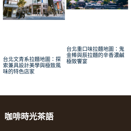
台北重口味拉麵地圖：鬼
金棒與辰拉麵的辛香濃鹹
台北文青系拉麵地圖：探
極致饗宴
索兼具設計美學與極致風
味的特色店家
咖啡時光茶語