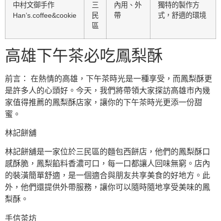
中村文御手作
三
內用、外
獨特的製作方
Han’s.coffee&cookie
民
帶
式，舒適的環境
區
高雄下午茶必吃鳳梨酥
前言： 在熱情的高雄，下午茶時光是一種享受，而鳳梨酥更
是許多人的心頭好。今天，我們將帶領大家探訪高雄市內幾
家值得推薦的鳳梨酥店家，讓你的下午茶時光更添一份甜
蜜。
林記餅舖
林記餅舖是一家位於三民區的麵包西餅店，他們的鳳梨酥口
感酥脆，鳳梨餡料香濃可口，每一口都讓人回味無窮。店內
的裝潢簡單舒適，是一個適合與朋友共享美食的好地方。此
外，他們還提供外帶服務，讓你可以隨時隨地享受美味的鳳
梨酥。
手信茶坊