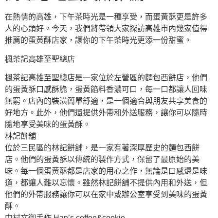
在熱情的高雄，下午茶時光是一種享受，而蛋黃酥更是許多
人的心頭好。今天，我們將帶領大家探訪高雄市內幾家值得
推薦的蛋黃酥店家，讓你的下午茶時光更添一份甜蜜。
楓茶記高雄至聖總店
楓茶記高雄至聖總店是一家位於左營區的麵包西餅店，他們
的蛋黃酥口感酥脆，蛋黃餡料香濃可口，每一口都讓人回味
無窮。店內的裝潢簡單舒適，是一個適合與朋友共享美食的
好地方。此外，他們還提供外帶和外送服務，讓你可以隨時
隨地享受美味的蛋黃酥。
林記餅舖
位於三民區的林記餅舖，是一家有著深厚歷史的麵包西餅
店。他們的蛋黃酥以傳統的製作方式，保留了最原始的美
味。每一個蛋黃酥都是店家的用心之作，無論是口感還是味
道，都讓人難以忘懷。雖然林記餅舖不提供內用和外送，但
他們的外帶服務讓你可以在家中或辦公室享受到美味的蛋黃
酥。
中村文御手作 Han’s.coffee&cookie