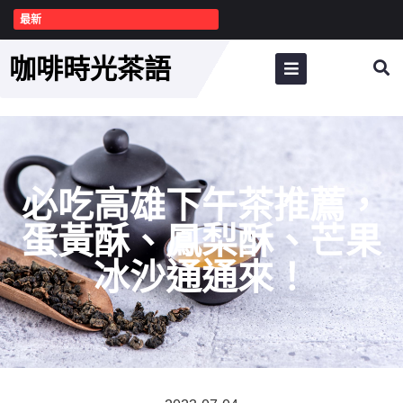
最新
咖啡時光茶語
必吃高雄下午茶推薦，
蛋黃酥、鳳梨酥、芒果
冰沙通通來！