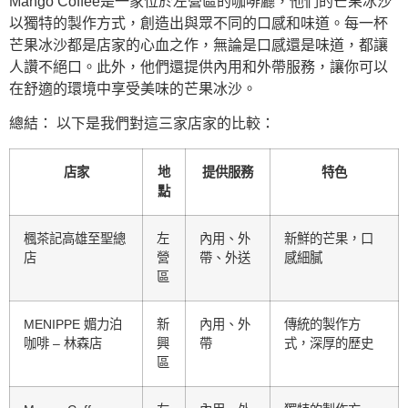
Mango Coffee是一家位於左營區的咖啡廳，他們的芒果冰沙
以獨特的製作方式，創造出與眾不同的口感和味道。每一杯
芒果冰沙都是店家的心血之作，無論是口感還是味道，都讓
人讚不絕口。此外，他們還提供內用和外帶服務，讓你可以
在舒適的環境中享受美味的芒果冰沙。
總結： 以下是我們對這三家店家的比較：
店家
地
提供服務
特色
點
楓茶記高雄至聖總
左
內用、外
新鮮的芒果，口
店
營
帶、外送
感細膩
區
MENIPPE 媚力泊
新
內用、外
傳統的製作方
咖啡 – 林森店
興
帶
式，深厚的歷史
區