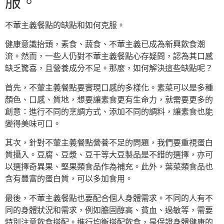
服。
不葷主義餐點的缺點和如何克服。
健康意識抬頭，素食、蔬食、不葷主義已成為新興飲食潮
流。然而，一些人仍對不葷主義餐點心存疑問，認為其口感
缺乏驚喜，且營養成分不足。那麼，如何解決這些缺點呢？
首先，不葷主義餐點要實現口感的多樣化。素菜可以是多種
顏色、口感、質地，想要讓素食更有生命力，就需要更多的
創意：進行不同的烹調方式、添加不同的調料，讓素食也能
變得美味可口。
其次，針對不葷主義餐點營養不足的問題，我們要重視蛋白
質攝入。豆腐、豆漿、豆干等大豆製品是不錯的選擇，亦可
以選擇奇異果、堅果類食品作為補充。此外，葉菜類食品也
含有豐富的蛋白質，可以多加食用。
最後，不葷主義餐點也要配合個人身體需求。不同的人有不
同的身體狀況和需求，例如膽固醇高、貧血、過敏等，需要
特別注意飲食搭配。進行均衡搭配飲食，是保證身體健康的