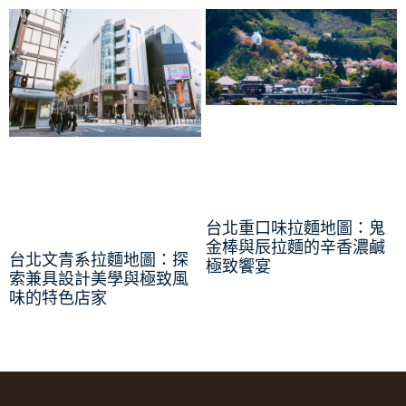
台北重口味拉麵地圖：鬼
金棒與辰拉麵的辛香濃鹹
台北文青系拉麵地圖：探
極致饗宴
索兼具設計美學與極致風
味的特色店家