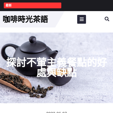
最新
咖啡時光茶語
探討不葷主義餐點的好
處與缺點