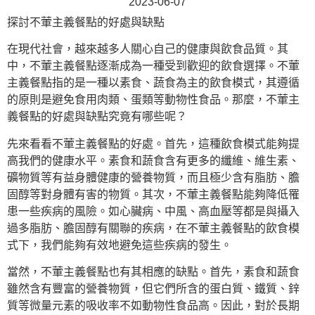
2023-06-07
探討不葷主義餐點的好處與缺點
在現代社會，越來越多人關心自己的健康與飲食品質。其
中，不葷主義餐點逐漸成為一種受到歡迎的飲食選擇。不葷
主義餐點指的是一種以素食、蔬食為主的飲食模式，其遵循
的原則是避免食用肉類、蛋類等動物性食品。那麼，不葷主
義餐點的好處與缺點究竟有哪些呢？
先來看看不葷主義餐點的好處。首先，這種飲食模式能夠提
高我們的健康水平。素食和蔬食含有更多的纖維、維生素、
礦物質等有益身體健康的營養物質，而且極少含有脂肪、膽
固醇等對身體有害的物質。其次，不葷主義餐點能夠降低罹
患一些疾病的風險。如心臟病、中風、高血壓等都是與攝入
過多脂肪、膽固醇有關聯的疾病，在不葷主義餐點的飲食模
式下，我們能夠有效地避免這些疾病的發生。
當然，不葷主義餐點也有其相應的缺點。首先，素食和蔬食
雖然含有豐富的營養物質，但它們所含的蛋白質、鐵質、鋅
質等微量元素的吸收率不如動物性食品高。因此，對於長期