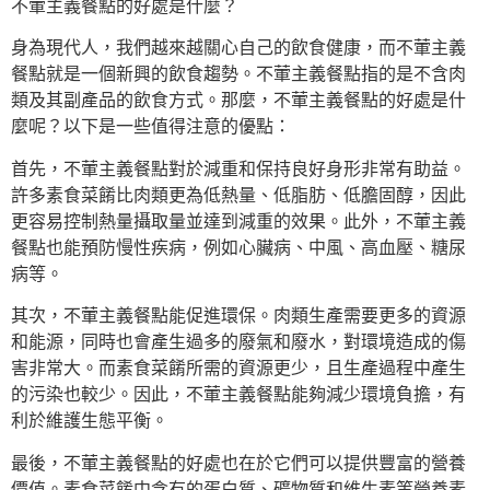
不葷主義餐點的好處是什麼？
身為現代人，我們越來越關心自己的飲食健康，而不葷主義
餐點就是一個新興的飲食趨勢。不葷主義餐點指的是不含肉
類及其副產品的飲食方式。那麼，不葷主義餐點的好處是什
麼呢？以下是一些值得注意的優點：
首先，不葷主義餐點對於減重和保持良好身形非常有助益。
許多素食菜餚比肉類更為低熱量、低脂肪、低膽固醇，因此
更容易控制熱量攝取量並達到減重的效果。此外，不葷主義
餐點也能預防慢性疾病，例如心臟病、中風、高血壓、糖尿
病等。
其次，不葷主義餐點能促進環保。肉類生產需要更多的資源
和能源，同時也會產生過多的廢氣和廢水，對環境造成的傷
害非常大。而素食菜餚所需的資源更少，且生產過程中產生
的污染也較少。因此，不葷主義餐點能夠減少環境負擔，有
利於維護生態平衡。
最後，不葷主義餐點的好處也在於它們可以提供豐富的營養
價值。素食菜餚中含有的蛋白質、礦物質和維生素等營養素