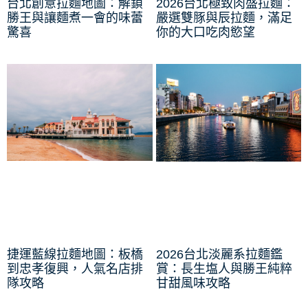
台北創意拉麵地圖：解鎖
2026台北極致肉盛拉麵：
勝王與讓麵煮一會的味蕾
嚴選雙豚與辰拉麵，滿足
驚喜
你的大口吃肉慾望
捷運藍線拉麵地圖：板橋
2026台北淡麗系拉麵鑑
到忠孝復興，人氣名店排
賞：長生塩人與勝王純粹
隊攻略
甘甜風味攻略