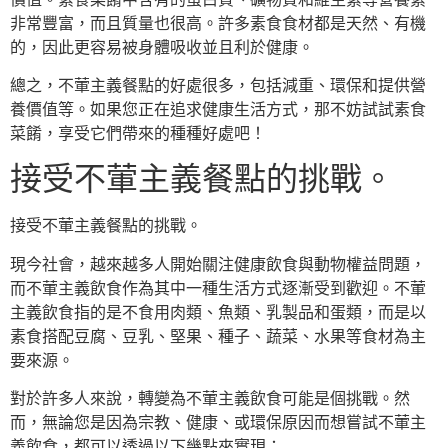
非常豐富，而且質量也很高。許多素食食材都是天然、有機
的，因此更容易被身體吸收並且利於健康。
總之，不葷主義餐點的好處很多，包括減重、環保和提供營
養價值等。如果您正在追求健康生活方式，那不妨試試素食
菜餚，享受它們帶來的種種好處吧！
接受不葷主義餐點的挑戰。
接受不葷主義餐點的挑戰。
現今社會，越來越多人開始關注健康飲食與動物權益問題，
而不葷主義飲食作為其中一種生活方式逐漸受到歡迎。不葷
主義飲食指的是不食用肉類、魚類、乳製品和蛋類，而是以
素食搭配豆腐、豆乳、堅果、種子、蔬菜、水果等食材為主
要來源。
對於許多人來說，轉變為不葷主義飲食可能是個挑戰。然
而，無論您是因為宗教、健康、或環保原因而想嘗試不葷主
義飲食，都可以透過以下幾點來實現：