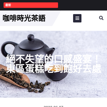
最新
咖啡時光茶語
絕不失望的口感盛宴！
東區蛋糕吃到飽好去處