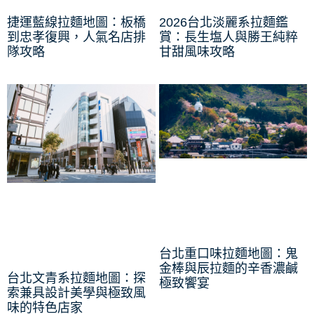
捷運藍線拉麵地圖：板橋
2026台北淡麗系拉麵鑑
到忠孝復興，人氣名店排
賞：長生塩人與勝王純粹
隊攻略
甘甜風味攻略
台北重口味拉麵地圖：鬼
金棒與辰拉麵的辛香濃鹹
台北文青系拉麵地圖：探
極致饗宴
索兼具設計美學與極致風
味的特色店家