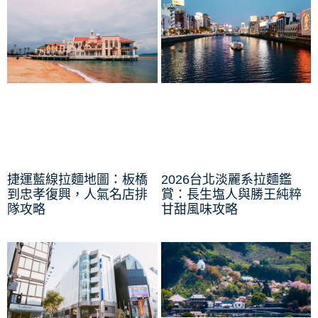
捷運藍線拉麵地圖：板橋
2026台北淡麗系拉麵鑑
到忠孝復興，人氣名店排
賞：長生塩人與勝王純粹
隊攻略
甘甜風味攻略