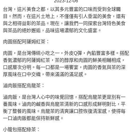
2023-12-06
台灣，這片美食之都，以其多元豐富的口味而受到全球矚
目。然而，在這片土地上，不僅僅有引人垂涎的美食，還有
與之相得益彰的茶品。現在，讓我們一同探索台灣特色美食
與茶品的絕妙邂逅，品味這場濃郁的文化盛宴。
肉圓搭配阿薩姆紅茶：
肉圓，是台灣傳統小吃之一，外皮Q彈，內餡豐富多樣。搭配
香氣濃郁的阿薩姆紅茶，茶的醇厚和肉圓的鮮美相輔相成，
口感層次分明。每一口都是一場饗宴，肉圓的香氣與茶的深
厚風味在口中交織，帶來滿滿的滿足感。
滷肉飯搭配烏龍茶：
滷肉飯，是台灣人心中的味覺回憶，搭配烏龍茶更是別有一
番風味。滷肉的鹹香與烏龍茶清新的口感形成鮮明對比，平
衡了整餐的風味。烏龍茶的清爽讓口腔恢復清潔感，使得每
一口滷肉飯都能保持新鮮感。
小籠包搭配綠茶：