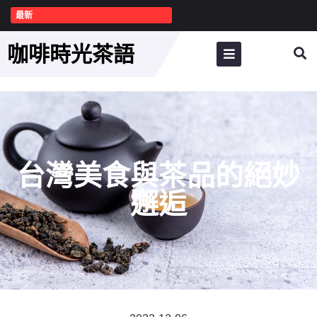
最新
咖啡時光茶語
台灣美食與茶品的絕妙
邂逅