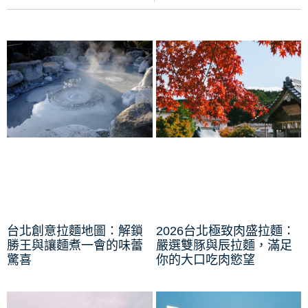
台北創意拉麵地圖：解鎖
2026台北極致肉盛拉麵：
勝王與讓麵煮一會的味蕾
嚴選雙豚與辰拉麵，滿足
驚喜
你的大口吃肉慾望