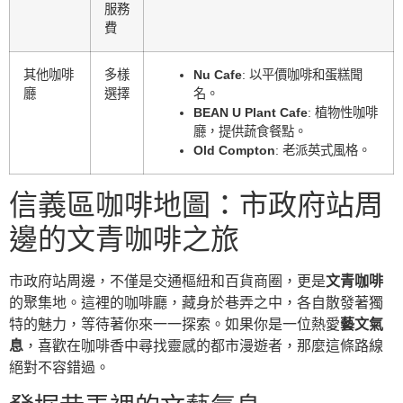
服務
費
其他咖啡
多樣
Nu Cafe
: 以平價咖啡和蛋糕聞
廳
選擇
名。
BEAN U Plant Cafe
: 植物性咖啡
廳，提供蔬食餐點。
Old Compton
: 老派英式風格。
信義區咖啡地圖：市政府站周
邊的文青咖啡之旅
市政府站周邊，不僅是交通樞紐和百貨商圈，更是
文青咖啡
的聚集地。這裡的咖啡廳，藏身於巷弄之中，各自散發著獨
特的魅力，等待著你來一一探索。如果你是一位熱愛
藝文氣
息
，喜歡在咖啡香中尋找靈感的都市漫遊者，那麼這條路線
絕對不容錯過。