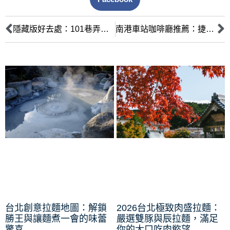
隱藏版好去處：101巷弄獨立咖啡廳｜手沖與甜點的城市探險地圖
南港車站咖啡廳推薦：捷運出站步行5分鐘就到！通勤族必看！
台北創意拉麵地圖：解鎖
2026台北極致肉盛拉麵：
勝王與讓麵煮一會的味蕾
嚴選雙豚與辰拉麵，滿足
驚喜
你的大口吃肉慾望