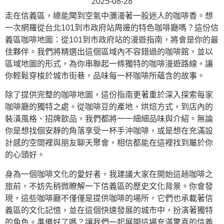
2025-08-28
走在信義區，總能聞到空氣中瀰漫著一股迷人的咖啡香。想
一次網羅從台北101到市政府站周邊的特色咖啡廳嗎？這份信
義區咖啡地圖：從101到市政府站的漫遊指南，將會是你的最
佳夥伴。我們將精選出這個區域內不容錯過的咖啡館，並以
區域地圖的形式，為你串聯起一條獨特的咖啡漫遊路線，讓
你輕鬆穿梭於城市街巷，品味每一杯咖啡所蘊含的故事。
除了提供完整的咖啡地圖，這份指南更著重於深入探索每家
咖啡廳的獨特之處。從咖啡豆的產地、烘焙方式，到店內的
裝潢風格、招牌飲品，我們都將一一細細品味與介紹。無論
你是想找個安靜的角落享受一杯手沖咖啡，或是想在充滿設
計感的空間裡與朋友聊天聚會，相信都能在這裡找到屬於你
的心頭好。
身為一個咖啡文化的愛好者，我建議大家在開始這趟咖啡之
旅前，不妨先稍微瞭解一下信義區的歷史文化背景。你會發
現，這些咖啡廳不僅僅是提供咖啡的場所，它們也承載著信
義區的文化記憶，並在這個快速發展的城市中，扮演著獨特
的角色。準備好了嗎？讓我們一起展開這場充滿驚喜的信義