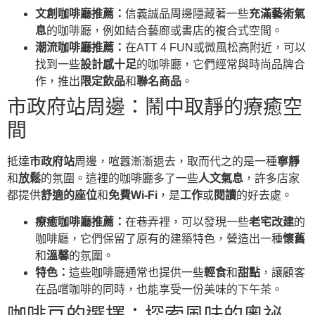
文創咖啡廳推薦：
信義誠品周邊隱藏著一些
充滿藝術氣
息
的咖啡廳，例如結合藝廊或書店的複合式空間。
潮流咖啡廳推薦：
在ATT 4 FUN或微風松高附近，可以
找到一些
設計感十足
的咖啡廳，它們經常與時尚品牌合
作，推出
限定飲品
和
聯名商品
。
市政府站周邊：鬧中取靜的療癒空
間
抵達
市政府站
周邊，喧囂漸漸退去，取而代之的是一種
寧靜
和
放鬆
的氛圍。這裡的咖啡廳多了一些
人文氣息
，許多店家
都提供
舒適的座位
和
免費Wi-Fi
，是
工作
或
閱讀
的好去處。
療癒咖啡廳推薦：
在巷弄裡，可以發現一些
老宅改建
的
咖啡廳，它們保留了原有的建築特色，營造出一種
懷舊
和
溫馨
的氛圍。
特色：
這些咖啡廳通常也提供一些
輕食
和
甜點
，讓顧客
在品嚐咖啡的同時，也能享受一份美味的下午茶。