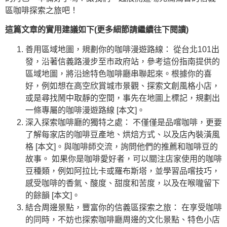
區咖啡探索之旅吧！
這篇文章的實用建議如下(更多細節請繼續往下閱讀)
善用區域地圖，規劃你的咖啡漫遊路線： 從台北101出
發，沿著信義路漫步至市政府站，參考這份指南提供的
區域地圖，將沿途特色咖啡廳串聯起來。根據你的喜
好，例如想在高空欣賞城市景觀、探索文創風格小店，
或是尋找鬧中取靜的空間，事先在地圖上標記，規劃出
一條專屬的咖啡漫遊路線 [本文]。
深入探索咖啡廳的獨特之處： 不僅僅是品嚐咖啡，更要
了解每家店的咖啡豆產地、烘焙方式、以及店內裝潢風
格 [本文]。與咖啡師交流，詢問他們的推薦和咖啡豆的
故事。 如果你是咖啡愛好者，可以關注店家使用的咖啡
豆種類，例如阿拉比卡或羅布斯塔，並學習品嚐技巧，
感受咖啡的香氣、酸度、甜度和苦度，以及在喉嚨留下
的餘韻 [本文]。
結合周邊景點，豐富你的信義區探索之旅： 在享受咖啡
的同時，不妨也探索咖啡廳周邊的文化景點、特色小店