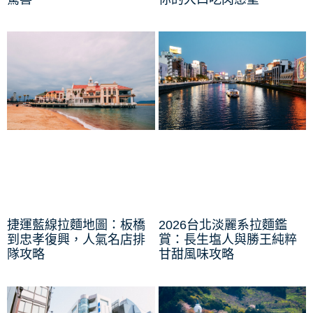
捷運藍線拉麵地圖：板橋
2026台北淡麗系拉麵鑑
到忠孝復興，人氣名店排
賞：長生塩人與勝王純粹
隊攻略
甘甜風味攻略