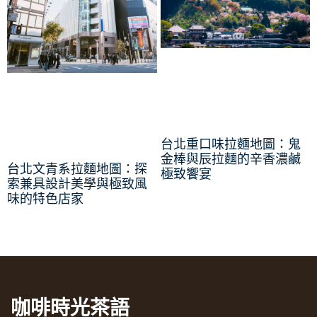
台北重口味拉麵地圖：鬼
金棒與辰拉麵的辛香濃鹹
台北文青系拉麵地圖：探
極致饗宴
索兼具設計美學與極致風
味的特色店家
咖啡時光茶語