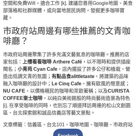
空間和免費Wifi，適合工作 [k]. 建議您善用Google地圖、美食
部落格和社群媒體，或向當地居民詢問，發掘更多咖啡寶
藏。
市政府站周邊有哪些推薦的文青咖
啡廳？
市政府站周邊聚集了許多充滿文藝氣息的咖啡廳。推薦的店
家包括：
上樓看看咖啡 Arthere Café
，以不限時和提供插座
聞名；
小青苑 Cyan Cafe
，店內擺設了許多公仔和植栽，營
造出低調文青的氛圍；
有點品食alittletaste
，將建築的品味
融入咖啡廳的設計中；
Le Cinq Cafe
，擁有歐風的愜意感；
NU CAFE
，以價格親民的咖啡和茶飲著稱；以及
CURISTA
COFFEE奎士咖啡
，以純白美術館般的時尚藝術造景為特色
[i]. 在享受咖啡的同時，也別忘了順道拜訪周邊的松山文創園
區、台北探索館和誠品信義店等藝文景點。
文章標籤：
信義區
、
台北101
、
咖啡地圖
、
咖啡廳
、
市政府站
Facebook