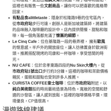
這裡也有販售一些
文創商品
，讓你可以把喜歡的風格帶
回家。
有點品食alittletaste
：隱身於松隆路9巷的住宅區內，
從
市政府站
步行可達。創辦人是新加坡建築師，將建築
的品味融入咖啡廳的設計中。店內提供簡餐、甜點和咖
啡，每一個角落都充滿了
懷舊的細節
。
Le Cinq Cafe
：位在基隆路一段的巷弄裡， 擁有
歐風
的愜意感。半戶外的開放座位，讓人彷彿置身於歐洲街
頭。推薦搭配現烤的司康和一杯咖啡，享受悠閒的時
光。
NU CAFE
：位於忠孝東路四段的
Nu Skin大樓
內，從
市政府站1號出口
步行約3分鐘。這裡的咖啡和茶飲價格
親民，蛋糕和甜點也受到許多人推薦。
CURISTA COFFEE奎士咖啡
：位於
市政府站
附近，以
純白美術館
般的時尚藝術造景為特色。寬敞的空間和舒
適的沙發區，讓人感到放鬆。這裡的咖啡價格平價，環
境優良，CP值很高。
漫遊路線建議