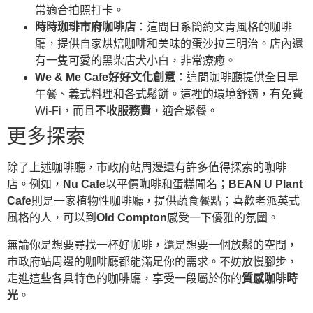
常適合拍照打卡。
時時珈琲市府咖啡店
：這間日系簡約文青風格的咖啡
廳，提供自家烘焙咖啡和美味的蛋沙拉三明治。店內還
有一隻可愛的黑柴店犬小白，非常療癒。
We & Me Cafe好好文化創意
：這間咖啡廳提供全日早
午餐、義式料理和各式鬆餅。這裡的環境舒適，有免費
Wi-Fi，而且
不收服務費
，適合聚餐。
更多探索
除了上述咖啡廳，市政府站周邊還有許多值得探索的咖啡
店。例如，
Nu Cafe
以平價咖啡和蛋糕聞名；
BEAN U Plant
Cafe
則是一家植物性咖啡廳，提供蔬食餐點；喜歡老派英式
風格的人，可以到
Old Compton
感受一下優雅的氛圍。
無論你是想要尋找一杯好咖啡，還是想要一個放鬆的空間，
市政府站周邊的咖啡廳都能滿足你的需求。不妨放慢腳步，
走進這些各具特色的咖啡廳，享受一段屬於你的
質感咖啡時
光
。