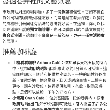
發掘巷弄裡的文藝氣息
市政府站周邊的咖啡廳，多了一份
靜謐
和
個性
。它們不像百
貨公司裡的咖啡廳那樣喧囂，而是隱藏在巷弄深處，以獨特
的風格吸引著同樣有品味的咖啡愛好者。在這裡，你可以找
到充滿設計感的
獨立咖啡廳
，也可以體驗到結合藝文展覽的
複合式空間
。讓咖啡不僅僅是一種飲品，更是一種
生活態度
的展現。
推薦咖啡廳
上樓看看咖啡 Arthere Café
：位於忠孝東路五段的巷弄
中，從
市政府站4號出口
出來走路約5分鐘即可抵達。這
家咖啡廳以不限時和提供插座聞名。一樓的環境經過翻
新，寬敞舒適，適合聚餐、聊天或討論事情。二樓座位
更多，還有沙發位。這裡提供咖啡、茶飲、甜點及餐
點，是個可以放鬆一下午的好地方。
小青苑 Cyan Cafe
： 位於基隆路一段的巷弄內，從
市
政府站1號出口
步行3分鐘即可抵達。店內擺設了許多公
仔和植栽，營造出
低調文青
的氛圍。除了咖啡和甜點，