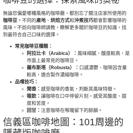
咖啡豆的選擇：探索風味的奧祕
無論您偏愛哪種風格的咖啡廳，都別忘了關注店家所使用的
咖啡豆
。不同的
產地
、
烘焙方式
和
沖煮技巧
都會影響咖啡的
風味。不妨向咖啡師請教，瞭解更多關於咖啡豆的知識，找
到最符合自己口味的選擇。
常見咖啡豆種類：
阿拉比卡（Arabica）：
風味細膩、酸度較高，是
市面上最常見的咖啡豆。
羅布斯塔（Robusta）：
口感濃鬱、咖啡因含量
較高，適合製作濃縮咖啡。
品嚐技巧：
聞香：
感受咖啡的香氣，判斷其風味特徵。
啜飲：
讓咖啡在口中停留片刻，感受其酸度、甜
度和苦度。
回甘：
注意咖啡在喉嚨留下的餘韻。
信義區咖啡地圖：101周邊的