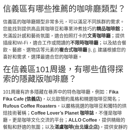
信義區有哪些推薦的咖啡廳類型？
信義區的咖啡廳類型非常多元，可以滿足不同族群的需求。
您能找到提供高品質咖啡豆和專業沖煮技巧的
精品咖啡館
；
充滿設計感和藝術氛圍，適合拍照打卡的
文青咖啡廳
；提供
插座和Wi-Fi，適合工作或閱讀的
不限時咖啡廳
；以及結合餐
飲、藝廊、選物店等元素的
複合式咖啡廳
[i, j]. 建議根據您的
喜好和需求，選擇最適合您的咖啡廳。
在信義區101周邊，有哪些值得探
索的隱藏版咖啡廳？
101周邊有許多隱藏在巷弄中的特色咖啡廳，例如：
Fika
Fika Cafe (信義店)
，以北歐簡約風格和精選咖啡豆聞名；
Rufous Coffee Roasters
，以嚴格挑選的咖啡豆和獨特的烘
焙技術著稱；
Coffee Lover’s Planet 咖啡誌
，不僅是咖啡
廳，更是咖啡文化交流的平台；
ALLO Coffee
，提供精緻的
餐點和舒適的氛圍；以及
湛盧咖啡(台北遠企店)
，提供安靜的