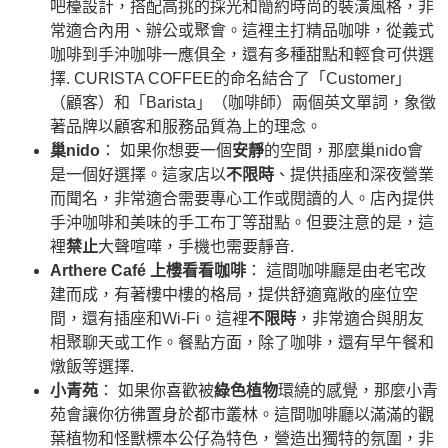
吧檯設計，搭配高挑的採光和簡約時尚的裝潢風格，非
常適合內用、辦公或聚會。這裡主打精品咖啡，從義式
咖啡到手沖咖啡一應俱全，還有多種甜點和輕食可供選
擇. CURISTA COFFEE的命名結合了「Customer」
（顧客）和「Barista」（咖啡師）兩個英文單詞，象徵
著品牌以顧客和服務品質為上的理念。
巢nido
： 如果你想要一個
安靜
的空間，那麼巢nido會
是一個好選擇。這家店以
不限時
、提供插座和深夜營業
而聞名，非常適合需要專心工作或閱讀的人。店內提供
手沖咖啡和美味的手工布丁等甜點。但要注意的是，這
裡
禁止
大聲喧嘩，手機也需要靜音.
Arthere Café 上樓看看咖啡
： 這間咖啡廳是由老宅改
建而成，有著樓中樓的格局，提供舒適寬敞的座位空
間，還有插座和Wi-Fi。這裡
不限時
，非常適合與朋友
相聚聊天或工作。餐點方面，除了咖啡，還有早午餐和
燉飯等選擇.
小青苑
： 如果你喜歡被
綠色植物
環繞的感覺，那麼小青
苑會讓你彷彿置身於都市叢林。這間咖啡廳以滿滿的觀
葉植物和怪獸標本公仔為特色，營造出獨特的氛圍，非