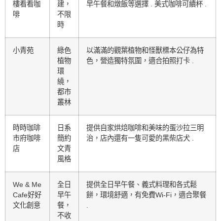
樓看看咖
建，
早午餐和燉飯等選擇 . 美式咖啡可續杯 .
啡
不限
時
小青苑
綠色
以滿滿的觀葉植物和怪獸標本公仔為特
植物
色，營造獨特氛圍，適合拍照打卡 .
環
繞，
都市
叢林
時時珈琲
日系
提供自家烘焙咖啡和美味的蛋沙拉三明
市府咖啡
簡約
治，店內還有一隻可愛的黑柴店犬 .
店
文青
風格
We & Me
全日
提供全日早午餐、義式料理和各式鬆
Cafe好好
早午
餅，環境舒適，有免費Wi-Fi，適合聚餐
文化創意
餐，
.
不收