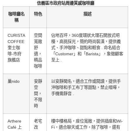
信義區市政府站周邊質感咖啡廳
咖啡廳名
特色
描述
稱
CURISTA
空間
佔地百坪，360度環狀大理石開放式吧
COFFEE
寬敞
檯，高挑採光，簡約時尚裝潢，提供義
奎士咖
舒
式、手沖咖啡、甜點和輕食 . 命名結合
啡-市府
適，
「Customer」和「Barista」，象徵顧客
旗艦店
精品
至上 .
咖啡
巢nido
安靜
以安靜聞名，適合工作或閱讀，提供手
空
沖咖啡和手工布丁等甜點，禁止喧嘩，
間，
手機需靜音 .
不限
時
Arthere
老宅
樓中樓格局，座位寬敞，提供插座和Wi-
Café 上
改
Fi，適合聊天或工作，除了咖啡，還有