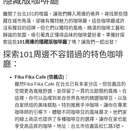
隱藏版咖啡廳
離開了台北101的喧囂，讓我們轉入周邊的巷弄，尋找那些隱
藏在城市角落，卻擁有獨特魅力的咖啡廳。這些咖啡廳或許
沒有醒目的招牌，但它們以獨特的風格、精湛的咖啡工藝和
靜謐的氛圍，吸引著真正懂得品味的咖啡愛好者。準備好探
索這些
101周邊的隱藏版咖啡廳
了嗎？讓我們一起出發！
探索101周邊不容錯過的特色咖啡
廳：
Fika Fika Cafe (信義店)：
雖然Fika Fika Cafe 在台北已有多家分店，但信義店的
空間更為寬敞舒適，並保留了一貫的北歐簡約風格。在
這裡，你可以品嚐到來自世界各地的精選咖啡豆，以及
自家烘焙的美味糕點。特別推薦手沖咖啡，讓你在專業
咖啡師的引導下，體驗不同咖啡豆的風味層次。他們家
的
線上商店
也提供了多種咖啡豆的選擇，讓你在家也能
享受高品質的咖啡。地址：台北市信義區松仁路3號。