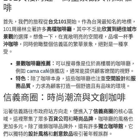
啡
首先，我們的旅程從
台北101
開始。作為台灣最知名的地標，
101周邊林立著許多
高檔咖啡廳
，其中不乏能
欣賞到絕佳城市
景觀
的選擇。想像一下，在寬敞明亮的空間裡，品嚐一杯
手
沖咖啡
，同時俯瞰整個信義區的繁華景象，絕對是一種享
受。
景觀咖啡廳推薦：
可以搜尋像是位於高樓層的咖啡廳，
例如
cama café
旗艦店，通常能提供顧客遼闊的視野。
特色：
除了咖啡本身，這些咖啡廳也注重
空間設計
和
服
務品質
，力求為顧客打造一個舒適且有品味的環境。
信義商圈：時尚潮流與文創咖啡
沿著信義路往市政府站方向走，便進入了
信義商圈
的核心區
域。這裡聚集了眾多
百貨公司
和
時尚品牌
，咖啡廳的風格也
更加多元。除了連鎖咖啡品牌外，還有許多
獨立咖啡館
，它
們以獨特的
設計風格
和
創意飲品
吸引著年輕族群。