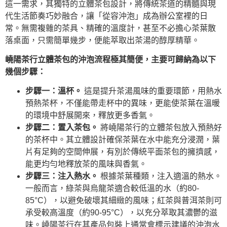
這一需求，其獨特的立體茶包設計，將傳統茶道的精髓與現
代生活節奏巧妙融合，讓「從容沖泡」成為辦公室裡的日
常。無需複雜的茶具、精確的溫度計，甚至不必擔心茶葉散
落桌面，只需簡單幾步，便能萃取出茶湯的醇厚精華。
嶢陽茶行立體茶包的沖泡流程極其簡便，主要可歸納為以下
幾個步驟：
步驟一：溫杯。
這是提升茶湯風味的重要環節，用熱水
預熱茶杯，不僅能帶走杯中的異味，更能使茶葉在溫暖
的環境中舒展開來，釋放更多香氣。
步驟二：置入茶包。
將嶢陽茶行的立體茶包放入預熱好
的茶杯中。其立體設計確保茶葉在水中能充分浸潤，葉
片有足夠的空間伸展，有別於傳統平面茶包的擁擠感，
能更均勻地釋放茶的風味與香氣。
步驟三：注入熱水。
根據茶葉種類，注入適溫的熱水。
一般而言，綠茶與烏龍茶適合較低溫的水（約80-
85°C），以避免破壞其細緻的風味；紅茶與普洱茶則可
承受較高溫度（約90-95°C），以充分萃取其濃鬱的滋
味。嶢陽茶行在其產品包裝上通常會標示建議的沖泡水