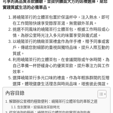
可享的高品質茶飲體驗，並提供體面大方的送禮選擇，是您
實踐質感生活的必備單品。
將嶢陽茶行的立體茶包置於保溫杯中，注入熱水，即可
在工作間隙快速享受醇厚茶湯，無需額外茶具。
挑選不同風味的嶢陽茶行立體茶包，根據工作時段或心
情，為辦公室時光注入多元的味蕾享受與儀式感。
以嶢陽茶行的精緻茶葉禮盒作為伴手禮，贈予同事或客
戶，傳遞您對細節的重視與獨特品味，提升人際互動的
質感。
利用嶢陽茶行的立體茶包，在會議間隙或午休時間，為
自己準備一杯舒緩身心的優質茶飲，提升專注力與工作
效率。
選擇嶢陽茶行多元口味的禮盒，作為年輕族群間的互贈
選擇，體現健康生活理念與時尚品味，增進彼此情誼。
內容目錄
解鎖辦公室裡的極致便利：嶢陽茶行立體茶包的革新之道
告別繁瑣，迎接高效茶飲時光
從容沖泡的藝術：嶢陽茶行立體茶包的實用沖泡指南