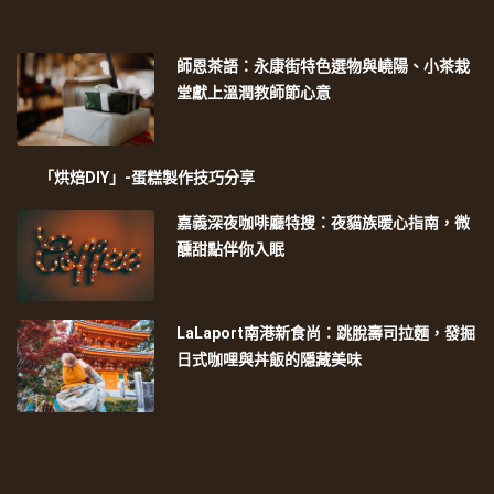
師恩茶語：永康街特色選物與嶢陽、小茶栽
堂獻上溫潤教師節心意
「烘焙DIY」-蛋糕製作技巧分享
嘉義深夜咖啡廳特搜：夜貓族暖心指南，微
醺甜點伴你入眠
LaLaport南港新食尚：跳脫壽司拉麵，發掘
日式咖哩與丼飯的隱藏美味