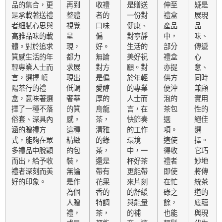
品的集合，更
再到
收禮
是贈送
伸至
疑是
是承載著送禮
整體
者的
一份對
禮盒
展現
者細膩心思與
視覺
口味
健康、
產品
品
高雅品味的載
呈
偏
對寧靜
中，
味、
體。對於追求
現，
好。
生活的
部分
傳遞
質感生活的年
都力
無論
美好祝
禮盒
心
輕專業人士而
求展
對方
願。對
亦提
意、
言，選擇 嶢
現出
是偏
於年輕
供方
同時
陽茶行的禮
低調
愛醇
的專業
便沖
兼顧
盒，意味著選
奢華
厚的
人士而
泡的
實用
擇了一種不落
的質
烏龍
言，在
茶包
性的
俗套、深具內
感。
茶，
快節奏
選
絕佳
涵的贈禮方
這種
清雅
的工作
項。
選
式，能夠在眾
精緻
的綠
環境
這使
擇。
多禮品中脫穎
的包
茶，
中，一
得收
它巧
而出，給予收
裝，
還是
杯好茶
禮者
妙地
禮者深刻而美
無論
帶有
更能帶
即使
將傳
好的印象。
是作
花果
來片刻
在忙
統茶
為個
香的
的舒緩
碌之
道的
人贈
特調
與能量
餘，
底蘊
禮，
茶，
的補
也能
與現