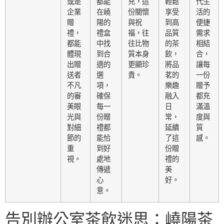
或是
都能
充，這
輕鬆
代生
企業
在嶢
份關懷
享受
活的
贈
陽的
與祝
到高
便捷
禮，
禮盒
福，往
品質
需求
都能
中找
往比物
的茶
相結
體現
到合
質本身
飲，
合，
出贈
適的
更顯珍
將品
讓每
送者
選
貴。
茗的
一份
不凡
項，
樂趣
贈予
的審
確保
融入
都充
美眼
每一
日
滿溫
光與
份贈
常，
度與
對細
禮都
延續
質
節的
能恰
了這
感。
重
到好
份贈
視。
處地
禮的
傳遞
美
心
好。
意。
告別辦公室茶飲迷思：嶢陽茶