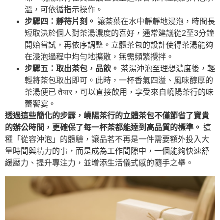
溫，可依循指示操作。
步驟四：靜待片刻。
讓茶葉在水中靜靜地浸泡，時間長
短取決於個人對茶湯濃度的喜好，通常建議從2至3分鐘
開始嘗試，再依序調整。立體茶包的設計使得茶湯能夠
在浸泡過程中均勻地擴散，無需頻繁攪拌。
步驟五：取出茶包，品飲。
茶湯沖泡至理想濃度後，輕
輕將茶包取出即可。此時，一杯香氣四溢、風味醇厚的
茶湯便已 तैयार，可以直接飲用，享受來自嶢陽茶行的味
蕾饗宴。
透過這些簡化的步驟，嶢陽茶行的立體茶包不僅節省了寶貴
的辦公時間，更確保了每一杯茶都能達到高品質的標準。
這
種「從容沖泡」的體驗，讓品茗不再是一件需要額外投入大
量時間與精力的事，而是成為工作間隙中，一個能夠快速舒
緩壓力、提升專注力，並增添生活儀式感的隨手之舉。