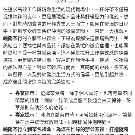
2025-12-17
在追求高效工作與精緻生活的現代職場中，一杯好茶不僅是
提振精神的良伴，更是展現個人品味與舒緩壓力的儀式。然
而，對於時間寶貴的年輕專業人士而言，如何在緊湊的日程
中，輕鬆享受媲美傳統沖泡的醇厚茶韻，一直是一大挑戰。
嶢陽茶行
的立體茶包禮盒，正是為瞭解決這個痛點而生，完
美結合了便捷性與高品質，讓您在繁忙的辦公室裡，也能隨
時隨地享受一杯質感茶湯。這不僅是提升工作儀式感的絕佳
選擇，更是贈送給同事、客戶的理想伴手禮，傳遞一份獨特
的品味與心意。對於年輕族群而言，其時尚的包裝、多元的
口味選擇，以及對於健康生活方式的倡導，更能引起共鳴，
成為彼此間增進情誼的完美連結。
專家提示：
選擇茶葉時，除了個人喜好，也可考量不同
茶葉的特性。例如，綠茶或烏龍茶較適合白天提神，花
草茶則有助於夜晚放鬆。
專家提示：
沖泡立體茶包時，可嘗試使用保溫杯，讓茶
葉在水中緩慢釋放風味，同時節省沖泡時間。
嶢陽茶行立體茶包禮盒，為您在忙碌的辦公室裡，打造隨時