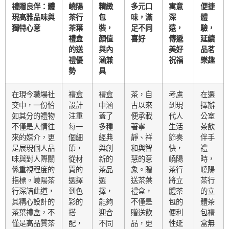
禮贈良伴：體
嶢陽
精緻
多元口
寓意
便捷
現高雅品味與
茶行
包
味，滿
深
體
獨特心意
茶葉
裝，
足不同
遠，
驗，
禮盒
顏值
喜好
傳遞
延續
的送
與內
美好
品茗
禮優
涵兼
祝福
樂趣
勢
具
在現今職場社
禮盒
禮盒
茶，自
考慮
在選
交中，一份恰
設計
中涵
古以來
到現
擇辦
如其分的禮物
注重
蓋了
便承載
代人
公室
不僅是人情往
每一
多種
著寧
生活
茶飲
來的媒介，更
個細
經典
靜、祥
節奏
伴手
是展現個人品
節，
與創
和與智
快，
禮
味與對人際關
從材
新的
慧的意
嶢陽
時，
係重視程度的
質的
茶品
象。贈
茶行
嶢陽
指標。嶢陽茶
選擇
選
送茶葉
將立
茶行
行深諳此道，
到色
擇，
禮盒，
體茶
的立
其精心設計的
彩的
能夠
不僅是
包的
體茶
茶葉禮盒，不
搭
迎合
贈送飲
便利
包禮
僅是高品質茶
配，
不同
品，更
性延
盒無