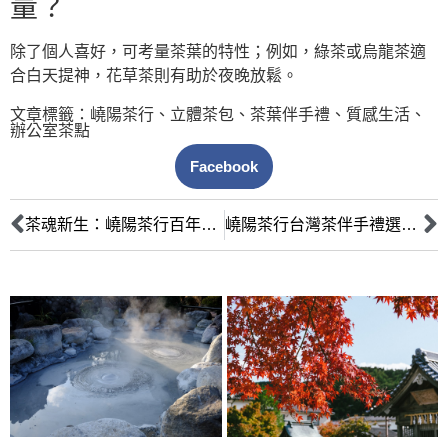
量？
除了個人喜好，可考量茶葉的特性；例如，綠茶或烏龍茶適
合白天提神，花草茶則有助於夜晚放鬆。
文章標籤：
嶢陽茶行
、
立體茶包
、
茶葉伴手禮
、
質感生活
、
辦公室茶點
Facebook
茶魂新生：嶢陽茶行百年傳承的現代伴手禮美學
嶢陽茶行台灣茶伴手禮選購全攻略：專家帶您品味在地茶韻