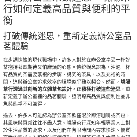
行如何定義高品質與便利的平
衡
打破傳統迷思，重新定義辦公室品
茗體驗
在步調快速的現代職場中，許多人對於在辦公室享受一杯好
茶抱持著既期待又怕麻煩的心態。傳統觀念認為，沖泡一杯
有品質的茶需要繁複的步驟、講究的茶具，以及充裕的時
間，這與辦公室追求效率的環境似乎難以契合。然而，
嶢陽
茶行透過其創新的立體茶包設計，正積極打破這些迷思
，重
新定義了辦公室裡的品茗體驗，證明瞭高品質與便利性並非
魚與熊掌不可兼得。
過去，許多人可能認為辦公室茶飲僅限於即溶咖啡或茶包，
其風味與質感往往不盡人意。嶢陽茶行深知年輕專業人士對
於生活品質的要求，以及他們在有限時間內尋求快速、優質