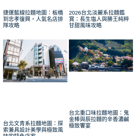
捷運藍線拉麵地圖：板橋
2026台北淡麗系拉麵鑑
到忠孝復興，人氣名店排
賞：長生塩人與勝王純粹
隊攻略
甘甜風味攻略
台北重口味拉麵地圖：鬼
金棒與辰拉麵的辛香濃鹹
台北文青系拉麵地圖：探
極致饗宴
索兼具設計美學與極致風