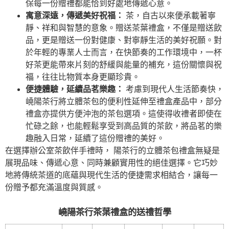
保每一份贈禮都能恰到好處地傳遞心意。
寓意深遠，傳遞美好祝福：
茶，自古以來便承載著寧
靜、祥和與智慧的意象。贈送茶葉禮盒，不僅是贈送飲
品，更是贈送一份對健康、對寧靜生活的美好祝願。對
於年輕的專業人士而言，在快節奏的工作環境中，一杯
好茶更能帶來片刻的舒緩與能量的補充，這份關懷與祝
福，往往比物質本身更顯珍貴。
便捷體驗，延續品茗樂趣：
考慮到現代人生活節奏快，
嶢陽茶行將立體茶包的便利性延伸至禮盒產品中，部分
禮盒亦提供方便沖泡的茶包選項。這使得收禮者即使在
忙碌之餘，也能輕鬆享受到高品質的茶飲，將品茗的樂
趣融入日常，延續了這份贈禮的美好。
在選擇辦公室茶飲伴手禮時， 陽茶行的立體茶包禮盒無疑是
展現品味、傳遞心意、同時兼顧實用性的絕佳選擇。它巧妙
地將傳統茶道的底蘊與現代生活的便捷需求相結合，讓每一
份贈予都充滿溫度與質感。
嶢陽茶行茶葉禮盒的送禮哲學