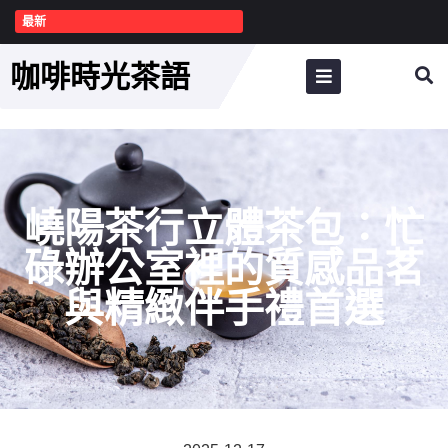
最新
咖啡時光茶語
嶢陽茶行立體茶包：忙
碌辦公室裡的質感品茗
與精緻伴手禮首選