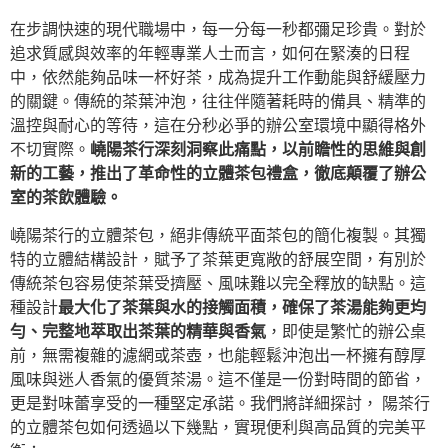
在步調快速的現代職場中，每一分每一秒都彌足珍貴。對於
追求質感與效率的年輕專業人士而言，如何在緊湊的日程
中，依然能夠品味一杯好茶，成為提升工作動能與舒緩壓力
的關鍵。傳統的茶葉沖泡，往往伴隨著耗時的備具、精準的
溫控與耐心的等待，這在分秒必爭的辦公室環境中顯得格外
不切實際。
嶢陽茶行深刻洞察此痛點，以前瞻性的思維與創
新的工藝，推出了革命性的立體茶包禮盒，徹底顛覆了辦公
室的茶飲體驗。
嶢陽茶行的立體茶包，絕非傳統平面茶包的簡化複製。其獨
特的立體結構設計，賦予了茶葉更寬敞的舒展空間，有別於
傳統茶包容易使茶葉受擠壓、風味難以完全釋放的缺點。這
種設計
最大化了茶葉與水的接觸面積，確保了茶湯能夠更均
勻、完整地萃取出茶葉的精華與香氣
，即使是繁忙的辦公桌
前，無需複雜的濾網或茶壺，也能輕鬆沖泡出一杯擁有醇厚
風味與迷人香氣的優質茶湯。這不僅是一份對時間的節省，
更是對味蕾享受的一種堅定承諾。我們將詳細探討， 陽茶行
的立體茶包如何透過以下幾點，實現便利與高品質的完美平