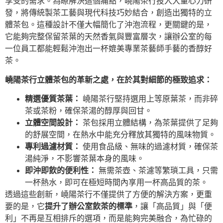
享受的需求。為瞭解決這個痛點，嶢陽茶行投入大量心力研
發，將傳統製茶工藝與現代科技巧妙結合，創造出獨特的立
體茶包。這種設計不僅大幅簡化了沖泡流程，更關鍵的是，
它能夠完整保留茶葉的天然香氣與豐富層次，讓辦公室的每
一位員工都能輕鬆沖泡出一杯媲美專業茶藝師手藝的香醇好
茶。
嶢陽茶行立體茶包的革新之處，在於其對細節的極致追求：
精選優質茶葉：
嶢陽茶行堅持選用上等原葉茶，而非碎
茶或茶粉，確保茶湯的醇厚與回甘。
立體空間設計：
茶包採用立體結構，為茶葉提供了足夠
的舒展空間，在熱水中能充分釋放其獨特的風味物質。
專利過濾材質：
使用食品級、無味的過濾材質，確保茶
湯純淨，不影響茶葉本身的風味。
即沖即飲的便利性：
無需茶壺、茶濾等繁瑣工具，只需
一杯熱水，即可在極短時間內享用一杯高品質的茶。
透過這些創新，嶢陽茶行不僅提供了方便的解決方案，更重
要的是，它
提升了辦公室飲茶的標準
，讓「高品質」與「便
利」不再是互相排斥的選項，而是能夠完美融合，為忙碌的