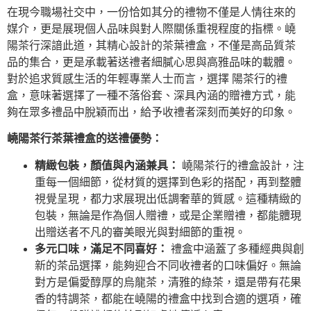
在現今職場社交中，一份恰如其分的禮物不僅是人情往來的
媒介，更是展現個人品味與對人際關係重視程度的指標。嶢
陽茶行深諳此道，其精心設計的茶葉禮盒，不僅是高品質茶
品的集合，更是承載著送禮者細膩心思與高雅品味的載體。
對於追求質感生活的年輕專業人士而言，選擇 陽茶行的禮
盒，意味著選擇了一種不落俗套、深具內涵的贈禮方式，能
夠在眾多禮品中脫穎而出，給予收禮者深刻而美好的印象。
嶢陽茶行茶葉禮盒的送禮優勢：
精緻包裝，顏值與內涵兼具：
嶢陽茶行的禮盒設計，注
重每一個細節，從材質的選擇到色彩的搭配，再到整體
視覺呈現，都力求展現出低調奢華的質感。這種精緻的
包裝，無論是作為個人贈禮，或是企業贈禮，都能體現
出贈送者不凡的審美眼光與對細節的重視。
多元口味，滿足不同喜好：
禮盒中涵蓋了多種經典與創
新的茶品選擇，能夠迎合不同收禮者的口味偏好。無論
對方是偏愛醇厚的烏龍茶，清雅的綠茶，還是帶有花果
香的特調茶，都能在嶢陽的禮盒中找到合適的選項，確