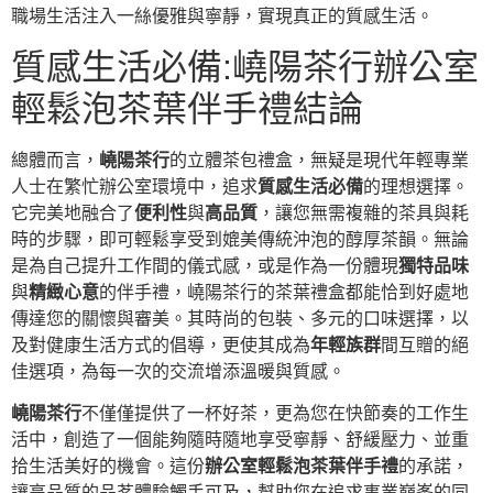
職場生活注入一絲優雅與寧靜，實現真正的質感生活。
質感生活必備:嶢陽茶行辦公室
輕鬆泡茶葉伴手禮結論
總體而言，
嶢陽茶行
的立體茶包禮盒，無疑是現代年輕專業
人士在繁忙辦公室環境中，追求
質感生活必備
的理想選擇。
它完美地融合了
便利性
與
高品質
，讓您無需複雜的茶具與耗
時的步驟，即可輕鬆享受到媲美傳統沖泡的醇厚茶韻。無論
是為自己提升工作間的儀式感，或是作為一份體現
獨特品味
與
精緻心意
的伴手禮，嶢陽茶行的茶葉禮盒都能恰到好處地
傳達您的關懷與審美。其時尚的包裝、多元的口味選擇，以
及對健康生活方式的倡導，更使其成為
年輕族群
間互贈的絕
佳選項，為每一次的交流增添溫暖與質感。
嶢陽茶行
不僅僅提供了一杯好茶，更為您在快節奏的工作生
活中，創造了一個能夠隨時隨地享受寧靜、舒緩壓力、並重
拾生活美好的機會。這份
辦公室輕鬆泡茶葉伴手禮
的承諾，
讓高品質的品茗體驗觸手可及，幫助您在追求事業巔峯的同