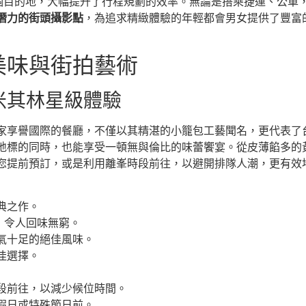
個目的地，大幅提升了行程規劃的效率。無論是搭乘捷運、公車
潛力的街頭攝影點
，為追求精緻體驗的年輕都會男女提供了豐富
美味與街拍藝術
米其林星級體驗
家享譽國際的餐廳，不僅以其精湛的小籠包工藝聞名，更代表了台
地標的同時，也能享受一頓無與倫比的味蕾饗宴。從皮薄餡多的
您提前預訂，或是利用離峯時段前往，以避開排隊人潮，更有效
典之作。
，令人回味無窮。
氣十足的絕佳風味。
佳選擇。
段前往，以減少候位時間。
假日或特殊節日前。