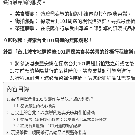
獲得最專屬的服務。
美食饗宴：
體驗鼎泰豐的招牌小籠包與其他經典菜餚。
街拍熱點：
探索台北101周邊的現代建築群，尋找最佳
茶道體驗：
在嶢陽茶行享受由專業茶師引導的沉浸式品
立即啟程，探索台北101周邊的無限精彩！
針對「台北城市地標巡禮:101周邊美食與美景的終極行程建
將參訪鼎泰豐安排在探索台北101周邊街拍點之前或之
提前預約嶢陽茶行的品茗時段，讓專業茶師引導您進行
行程規劃時，務必預留彈性時間，讓您能細細品味鼎泰
內容目錄
為何選擇台北101周邊作為品味之旅的起點？
都會脈動的核心地帶
舌尖上的台北：鼎泰豐的經典美味與街拍藝術
從味蕾出發的城市探索：鼎泰豐的米其林星級體驗
捕捉台北脈動：101周邊的街拍熱點
沉浸茶香：嶢陽茶行高端品茗與選茶指南