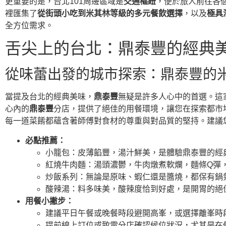
更重要的是，台北101周邊區域是
交通樞紐
，便於旅人前往各
裡匯集了
從街頭小吃到米其林等級的多元餐飲選擇
，以及
極具
全方位需求。
舌尖上的台北：鼎泰豐的經典
從味蕾出發的城市探索：鼎泰豐的
當提及台北的經典美味，
鼎泰豐
無疑是許多人心中的首選。這
心內的
鼎泰豐
分店，提供了絕佳的用餐環境，讓您在探索都市
每一道菜餚都蘊含著師傅對食材的尊重與對品質的堅持。建議
必點推薦：
小籠包：皮薄餡豐，湯汁鮮美，是體驗鼎泰豐的經
紅燒牛肉麵：湯頭濃鬱，牛肉燉煮軟爛，麵條Q彈
炒飯系列：無論是原味、蝦仁還是醬燒，都保有鍋
酸辣湯：料多味美，酸辣度恰到好處，是開胃的絕
用餐小撇步：
建議平日午餐或晚餐時段避開高峯，或選擇離峯時
提前線上訂位或致電分店確認候位狀況，尤其是在