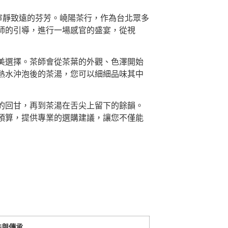
寧靜致遠的芬芳。嶢陽茶行，作為台北眾多
師的引導，進行一場感官的盛宴，從視
美選擇。茶師會從茶葉的外觀、色澤開始
熱水沖泡後的茶湯，您可以細細品味其中
的回甘，再到茶湯在舌尖上留下的餘韻。
預算，提供專業的選購建議，讓您不僅能
味與傳承