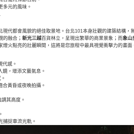
更多元的風味。
點
北現代都會風貌的絕佳取景地。台北101本身壯觀的建築結構，
觀的融合；
新光三越
百貨林立，呈現出繁華的商業景象；而
象山
家燈火點亮的壯麗瞬間，這將是您旅程中最具視覺衝擊力的畫面
現代感。
同入鏡，增添文藝氣息。
感。
適合黃昏或夜晚拍攝。
強調其高度。
。
光捕捉車流光軌。