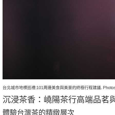
台北城市地標巡禮:101周邊美食與美景的終極行程建議. Photos provi
沉浸茶香：嶢陽茶行高端品茗
體驗台灣茶的精緻層次