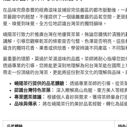
在品味完鼎泰豐的經典滋味並捕捉完信義區的都市脈動後，一
茶藝館中的翹楚，不僅提供了一個遠離塵囂的品茗空間，更是
覺、嗅覺到味覺，全方位地認識台灣茶的獨特韻味。
嶢陽茶行致力於推廣台灣在地優質茶葉，無論您鍾情於清雅的
講解，引導您觀察乾茶的條索是否勻整、色澤是否明亮，這些
蘊含的獨特花香、果香或烘焙香，學習辨識不同產區、不同製
最重要的環節，莫過於茶湯滋味的品鑑。茶師將耐心指導您如
透過專業的引導，您將能更深刻地理解為何台灣茶能在國際上
帶走一份頂級的台灣茶，更能將這份對茶文化的理解與品味，
嶢陽茶行提供的品茗體驗：
透過專業茶師的引導，從茶
認識台灣特色茶葉：
深入瞭解高山烏龍、東方美人等經
專業選茶建議：
根據個人喜好與需求，獲得茶師量身打
品味與傳承：
將在嶢陽茶行的美好品茗經驗，轉化為延
品茗體驗
特色