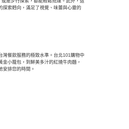
，或是步行探索，都能輕鬆抵達。此外，這
的探索麪向，滿足了視覺、味蕾與心靈的
灣餐飲服務的極致水準。台北101購物中
黃金小籠包，到鮮美多汁的紅燒牛肉麵，
地安排您的時間。