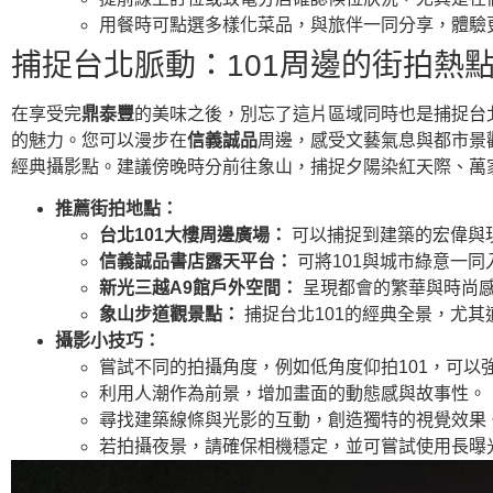
用餐時可點選多樣化菜品，與旅伴一同分享，體驗
捕捉台北脈動：101周邊的街拍熱
在享受完
鼎泰豐
的美味之後，別忘了這片區域同時也是捕捉台
的魅力。您可以漫步在
信義誠品
周邊，感受文藝氣息與都市景
經典攝影點。建議傍晚時分前往象山，捕捉夕陽染紅天際、萬
推薦街拍地點：
台北101大樓周邊廣場：
可以捕捉到建築的宏偉與
信義誠品書店露天平台：
可將101與城市綠意一
新光三越A9館戶外空間：
呈現都會的繁華與時尚
象山步道觀景點：
捕捉台北101的經典全景，尤其
攝影小技巧：
嘗試不同的拍攝角度，例如低角度仰拍101，可以
利用人潮作為前景，增加畫面的動態感與故事性。
尋找建築線條與光影的互動，創造獨特的視覺效果
若拍攝夜景，請確保相機穩定，並可嘗試使用長曝