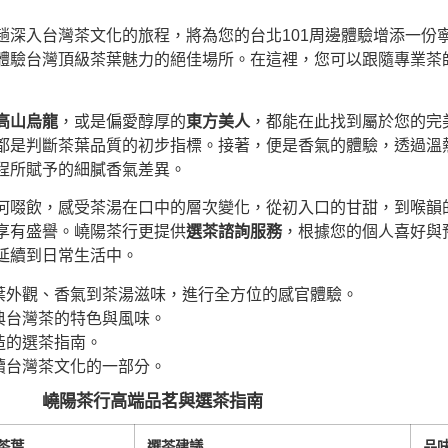
趟深入台灣茶文化的旅程，將為您的台北101周邊體驗增添一份
體驗台灣頂級茶葉魅力的絕佳場所。在這裡，您可以跟隨專業茶
高山烏龍
，或是偏愛醇厚的
東方美人
，都能在此找到屬於您的完
都是判斷茶葉品質的初步指標。接著，便是香氣的體驗，透過溫
程所賦予的細膩香氣差異。
何啜飲，感受茶湯在口中的層次變化，從初入口的甘甜，到喉韻
享有盛譽。嶢陽茶行更提供
選茶諮詢服務
，根據您的個人喜好與
延續到日常生活中。
葉外觀、香氣到茶湯滋味，進行全方位的感官體驗。
典台灣茶的特色與風味。
造的選茶指南。
續台灣茶文化的一部分。
嶢陽茶行高端品茗與選茶指南
茶葉
選茶建議
品