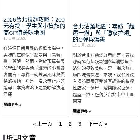
2026台北拉麵攻略：200
元有找！學生與小資族的
台北沾麵地圖：尋訪「麵
高CP值美味地圖
屋一燈」與「隱家拉麵」
15 1 月, 2026
的Q彈與濃鬱
15 1 月, 2026
在這個日新月異的餐飲市場中，
美味的拉麵似乎總是與「高價」
對於台北沾麵愛好者而言，尋找
劃上等號，然而，對於預算有限
那碗擁有超Q彈麵條與濃鬱魚介
的學生族群與精打細算的小資饕
沾汁的極致美味，是一場永無止
客而言，尋找一碗兼具風味與價
境的味蕾探險。本次，我們將深
格的拉麵，卻是一場永無止境的
入探訪兩家深受饕客讚譽的指標
追尋。本篇攻略正是為瞭解決這
性店家：麵屋一燈與隱家拉麵。
個痛
麵屋一燈，座落於台北市中山區
南京
閱讀更多 »
閱讀更多 »
« 上一頁
1
2
3
下一頁 »
近期文章