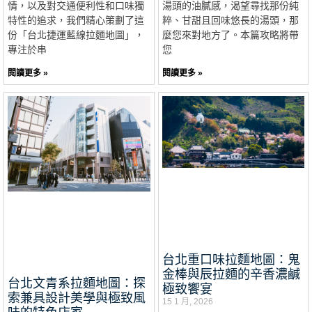
情，以及對交通便利性和口味獨
湯頭的油膩感，渴望尋找那份純
特性的追求，我們精心策劃了這
粹、甘甜且回味悠長的湯頭，那
份「台北捷運藍線拉麵地圖」，
麼您來對地方了。本篇攻略將帶
專注於串
您
閱讀更多 »
閱讀更多 »
台北重口味拉麵地圖：鬼
金棒與辰拉麵的辛香濃鹹
台北文青系拉麵地圖：探
極致饗宴
索兼具設計美學與極致風
15 1 月, 2026