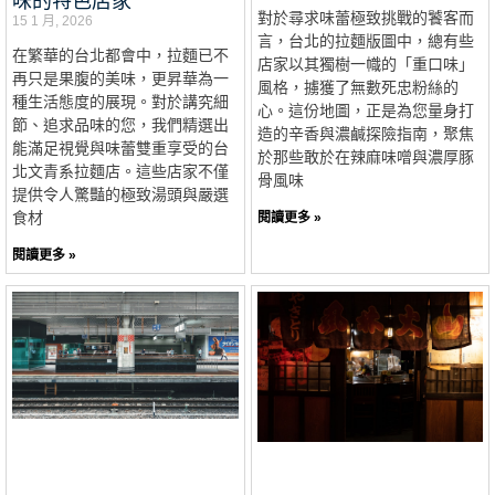
味的特色店家
對於尋求味蕾極致挑戰的饕客而
15 1 月, 2026
言，台北的拉麵版圖中，總有些
在繁華的台北都會中，拉麵已不
店家以其獨樹一幟的「重口味」
再只是果腹的美味，更昇華為一
風格，擄獲了無數死忠粉絲的
種生活態度的展現。對於講究細
心。這份地圖，正是為您量身打
節、追求品味的您，我們精選出
造的辛香與濃鹹探險指南，聚焦
能滿足視覺與味蕾雙重享受的台
於那些敢於在辣麻味噌與濃厚豚
北文青系拉麵店。這些店家不僅
骨風味
提供令人驚豔的極致湯頭與嚴選
食材
閱讀更多 »
閱讀更多 »