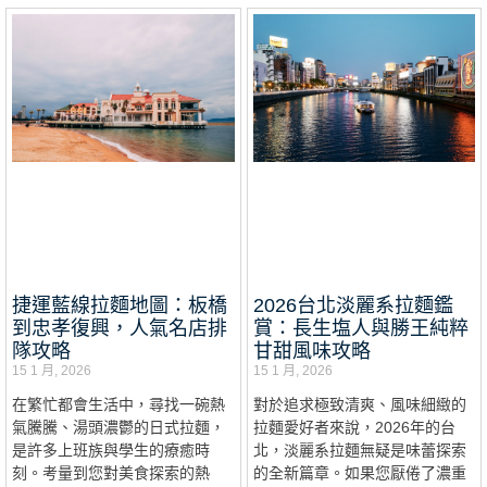
捷運藍線拉麵地圖：板橋
2026台北淡麗系拉麵鑑
到忠孝復興，人氣名店排
賞：長生塩人與勝王純粹
隊攻略
甘甜風味攻略
15 1 月, 2026
15 1 月, 2026
在繁忙都會生活中，尋找一碗熱
對於追求極致清爽、風味細緻的
氣騰騰、湯頭濃鬱的日式拉麵，
拉麵愛好者來說，2026年的台
是許多上班族與學生的療癒時
北，淡麗系拉麵無疑是味蕾探索
刻。考量到您對美食探索的熱
的全新篇章。如果您厭倦了濃重