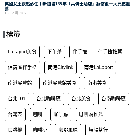
英國女王欽點必住！新加坡135年「萊佛士酒店」翻修後十大亮點推
薦
16 12 月, 2023
標籤
LaLaport美食
下午茶
伴手禮
伴手禮推薦
信義區伴手禮
南港Citylink
南港LaLaport
南港展覽館
南港展覽館美食
南港美食
台北101
台北咖啡廳
台北美食
台南咖啡廳
台灣茶
咖啡
咖啡廳
咖啡廳推薦
咖啡機
咖啡豆
咖啡風味
嶢陽茶行