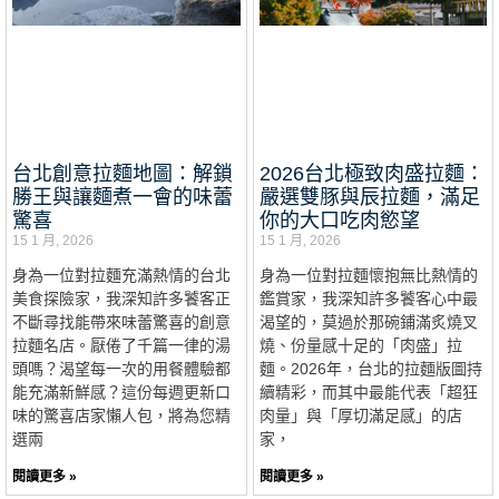
台北創意拉麵地圖：解鎖
2026台北極致肉盛拉麵：
勝王與讓麵煮一會的味蕾
嚴選雙豚與辰拉麵，滿足
驚喜
你的大口吃肉慾望
15 1 月, 2026
15 1 月, 2026
身為一位對拉麵充滿熱情的台北
身為一位對拉麵懷抱無比熱情的
美食探險家，我深知許多饕客正
鑑賞家，我深知許多饕客心中最
不斷尋找能帶來味蕾驚喜的創意
渴望的，莫過於那碗鋪滿炙燒叉
拉麵名店。厭倦了千篇一律的湯
燒、份量感十足的「肉盛」拉
頭嗎？渴望每一次的用餐體驗都
麵。2026年，台北的拉麵版圖持
能充滿新鮮感？這份每週更新口
續精彩，而其中最能代表「超狂
味的驚喜店家懶人包，將為您精
肉量」與「厚切滿足感」的店
選兩
家，
閱讀更多 »
閱讀更多 »